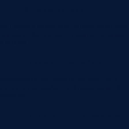
Время и загрузка
Учет времени сотрудников, загрузки, календарей,
плановых и фактических трудозатрат по заказам
и задачам.
Документы и шаблоны
Коммерческие предложения, договоры, акты,
счета и другие документы по правилам вашей
компании.
Дополнительные модули