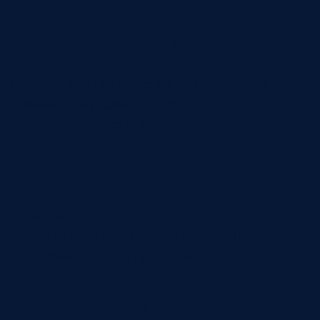
Заказы и исполнение
Заказы, этапы выполнения, взаимосвязь с
задачами, статусами и ответственными по
конкретному объему работ.
Задачи и контроль
Постановка задач, контроль сроков,
напоминания и распределение ответственности
между участниками процесса.
Время сотрудников