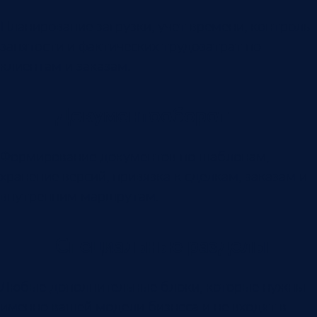
Планирование загрузки, учет времени, контроль
занятости и фактических трудозатрат по
клиентам и заказам.
Документооборот
Формирование документов по шаблонам,
хранение версий, привязка к сделкам, заказам и
внутренним маршрутам.
Специальные разделы
Любые дополнительные блоки, которые нужны
именно вашей модели бизнеса и не входят в