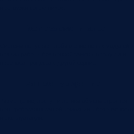
и загрузки сотрудников.
Рост без смены ядра
Система допускает добавление новых модулей и
правил работы без полной замены продукта и
переноса процесса в другой сервис.
Ваш контур данных
Размещение, доступ и логика обмена строятся
под требования вашей компании к безопасности
и эксплуатации.