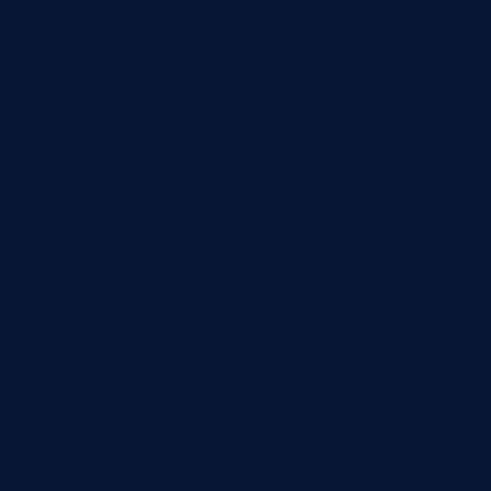
внутренними сервисами, мессенджерами и
другими системами компании, чтобы продажи,
исполнение, документы и контроль сотрудников
работали согласованно.
Такая система особенно полезна там, где путь от
первого обращения до результата длинный:
нужно связать коммерческую часть с
исполнением, внутренней координацией,
документами, временем сотрудников и
дополнительными отраслевыми разделами.
Клиенты и сделки
Карточка клиента, история взаимодействия,