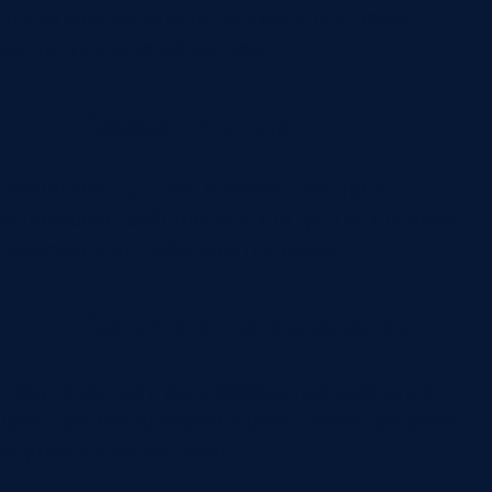
этапы сделки, ответственные и все точки
контакта в единой системе.
Заказы и этапы
Разделение сделки на заказы, контроль
исполнения, собственные статусы и сценарии
прохождения работ или поставок.
Задачи и напоминания
Поручения, контроль сроков, планирование
действий менеджеров и участников процесса
внутри одной системы.