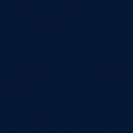
Вы получаете именно тот набор разделов и
связей, который нужен вашей компании, без
лишнего функционала и компромиссов.
Единая среда
Продажи, заказы, задачи, документы и внешние
сервисы работают как единая система, а не как
набор разрозненных инструментов.
Прозрачность процесса
Руководитель видит не только клиента и сделку,
но и фактическое состояние заказа, задач, сроков