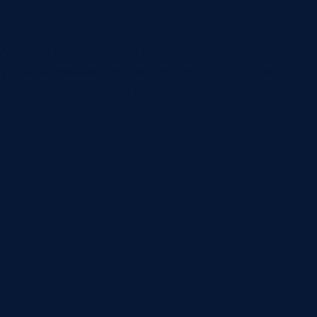
Поддержка развития
Архитектура и логика системы остаются
управляемыми, поэтому ее можно передавать на
сопровождение и развивать дальше.