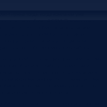
XRM нужна тогда, когда компании уже
недостаточно обычной CRM. Помимо клиентов и
сделок системе требуются заказы, задачи,
документы, учет времени сотрудников,
дополнительные статусы и специальные
разделы под собственную логику работы.
По сути XRM — это расширенная CRM-система,
которая объединяет работу с клиентом и
связанные внутренние процессы компании в
одной информационной среде. Такая система
собирается под ваш состав модулей, а не под
ограничения готового продукта.
XRM можно связать с 1С, телефонией, сайтом,