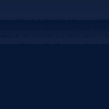
Когда обращения приходят с сайта, телефон
мессенджеров, а заказы и документы учитыв
продаж теряет скорость, а руководитель — 
заказ собирает клиентов, сделки, заказы, з
одной системе.
Для многих компаний одной воронки недос
собственные статусы, напоминания, расчёты
предложения, документы, контроль оплат и
каждому клиенту.
Систему можно связать с 1С, сайтом, телеф
сервисами и инструментами искусственного