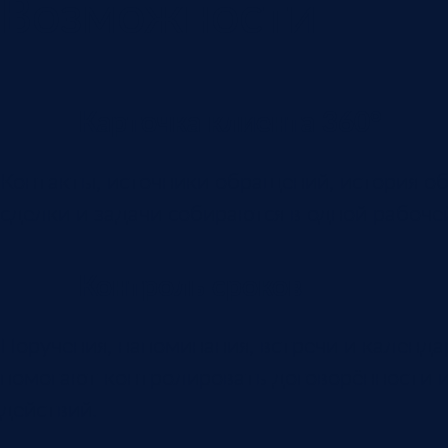
Возможности
Карточка клиента 360°
Контакты, источники обращений, история о
сделки и задачи собираются в одной рабоче
Контроль сроков
Поручения, напоминания, встречи и календ
помогают контролировать договорённости и
действий.