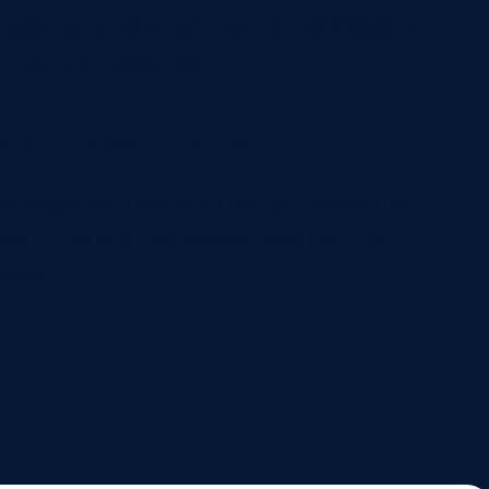
ких предложений, счетов, договоров и
по вашим правилам.
а и рекомендации
, воронка, причины потерь, качество
туальный анализ коммуникаций для
одаж.