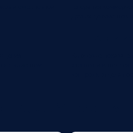
оков и ежедневной
Генерация коммерчес
других документов 
Аналитик
ращения
Ключевые показатели
ся с клиентом.
звонков и интеллек
контроля отдела пр
ботка CRM-системы