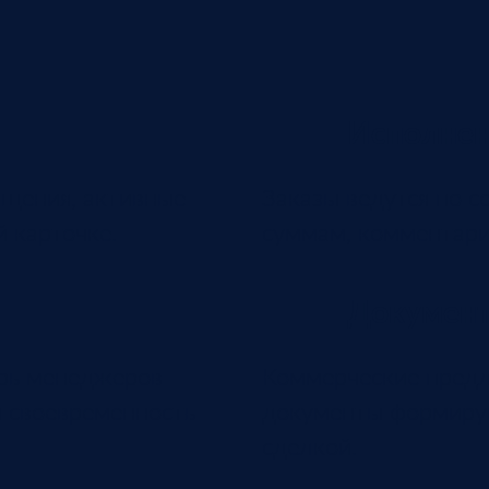
Исполнен
бщения, активные
Заказы ведутся по с
й карточке.
суммам, комментари
Докумен
арь менеджеров
Коммерческие предл
 своевременность
документы формирую
сделкой.