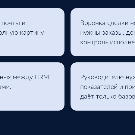
 почты и
Воронка сделки н
олную картину
нужны заказы, до
контроль исполне
нных между CRM,
Руководителю нуж
ами.
показателей и пр
даёт только базо