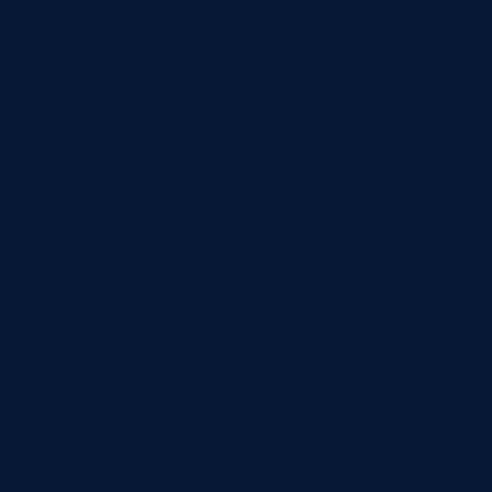
ие заказа
обственным этапам, сценариям исполнения,
ям и контрольным срокам.
тооборот
ожения, договоры, счета и другие
тся по шаблонам компании и связаны со