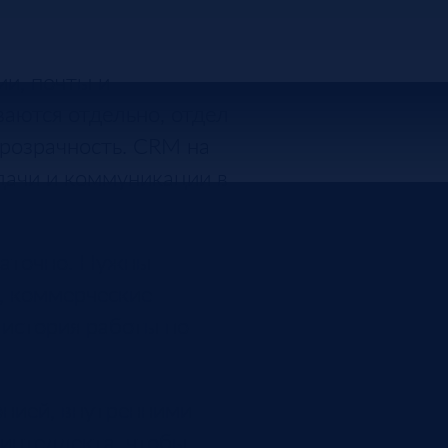
ии, почты и
аются отдельно, отдел
прозрачность. CRM на
адачи и коммуникации в
таточно. Нужны
, коммерческие
 история работы по
онией, внутренними
 интеллекта, чтобы