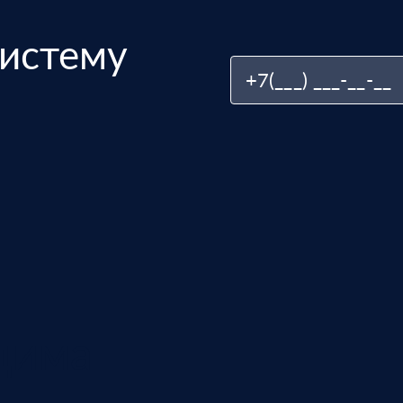
истему
дима