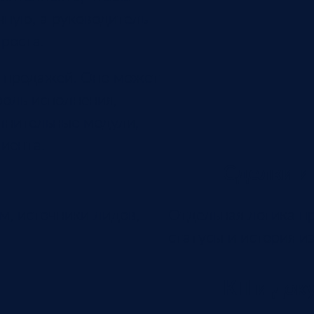
ную, а руководитель
роста.
я продажей. Оно может
роль исполнения,
лнительные модули,
иента.
Сделки и
м, источники лидов,
Отдельная логика пр
статусы и история и
КП и док