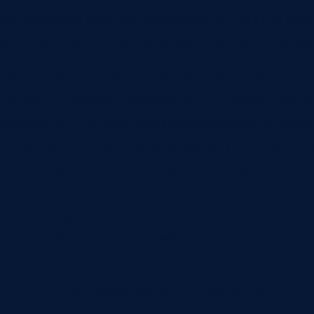
менеджеры меньше переносили данные вруч
быстрее видел проблемные участки и точки 
При этом решение не обязано заканчиватьс
включать заказы, сервисные сценарии, конт
документы, аналитику руководителя и допо
если именно так у компании устроен путь кл
Клиенты и обращения
Единая карточка клиента, история по канала
ответственные и все точки контакта.
Напоминания и задачи