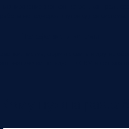
Планирование звонков, встреч, контроль ср
работы менеджеров внутри одной системы.
Телефония и каналы
Звонки, письма, формы с сайта и другие об
автоматически попадают в CRM и связывают
Кому нужна разра