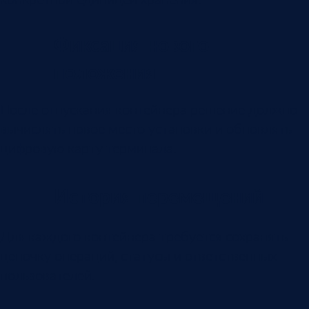
Фиксация нового
положения
После отпускания контейнера решение должно
вычислять новое место установки и обновлять
цифровую карту терминала.
История перемещений
Для каждого контейнера требуется сохранять
цепочку операций, статусы и ответственных
пользователей.