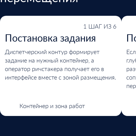
1 ШАГ ИЗ 6
Постановка задания
П
Диспетчерский контур формирует
Есл
задание на нужный контейнер, а
глу
оператор ричстакера получает его в
раз
интерфейсе вместе с зоной размещения.
со
пе
Контейнер и зона работ