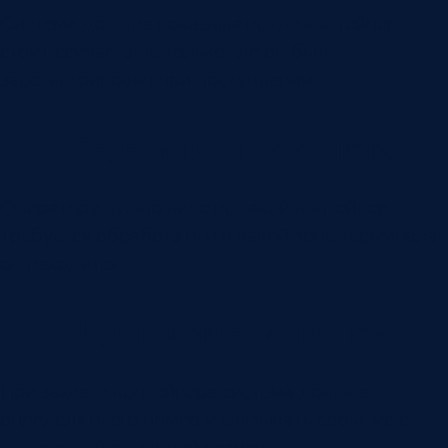
Система должна показывать, где контейнер
стоит сейчас, а не только где он был
зарегистрирован при поступлении.
Задания для ричстакеров
Оператору нужно видеть, какой контейнер
требуется обработать и в какой зоне терминала
он находится.
Идентификация по номеру
При захвате контейнера система должна
определять его номер и связывать событие с
конкретной единицей хранения.