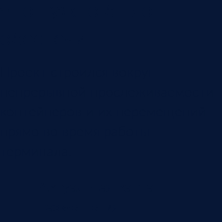
Что нужно было
обеспечить
Проект строился вокруг
непрерывной прослеживаемости
контейнеров и их перемещений
прямо во время работы
терминала.
Актуальная карта
размещения