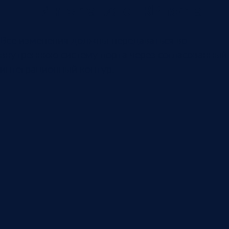
Интеграция с ERP порта
Все изменения должны передаваться во
внутреннюю систему порта через согласованный
интеграционный контур.