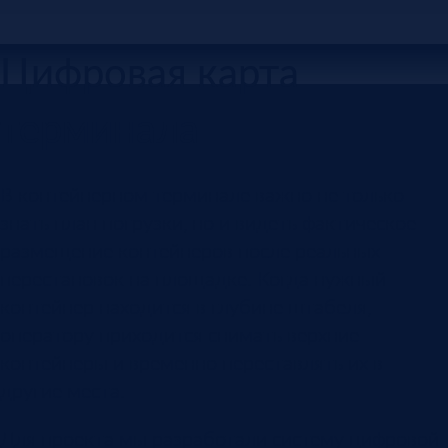
Цифровая карта
терминала
В контейнерном терминале важно не только
знать план погрузки, но и видеть фактическое
размещение контейнеров после реальных
перестановок на площадке. Когда нужный
контейнер находится в глубине штабеля,
оператору приходится снимать верхние
контейнеры и временно переставлять их в
другие места.
Для проекта мы разработали систему цифровой