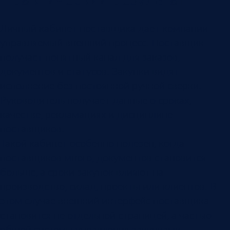
Личный кабинет поставщика дает компании
управляемый внешний процесс. Поставщик
получает понятный канал для заказов,
документов и статусов. Закупки видят
исполнение без постоянной ручной сверки.
Руководитель получает данные о сроках,
качестве, рекламациях и дисциплине
поставщиков.
Такой кабинет особенно полезен, когда
поставщиков много, документов становится
больше, а сроки закупок влияют на
производство, склад, проекты или клиентов. В
этом случае внешний интерфейс поставщика
становится не отдельной страницей, а частью
общей системы управления закупками.