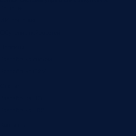
Решения
ИИ-решения
Обучение нейросетей
Проекты
Разработка систем
Разработка CRM
Статьи
Разработка ПО
Разработка ERP
Контакты