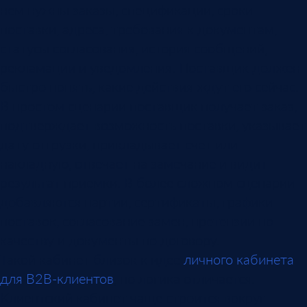
нем нужны заказы, спецификации, сроки
поставки, адреса, требования к документам,
статусы согласования, история сообщений,
рекламации и уведомления. Поставщик должен
быстро понять, какие действия ждут его сейчас.
В простом сценарии поставщик получает заказ,
подтверждает возможность поставки, указывает
дату отгрузки, прикладывает счет или
накладную, отвечает на замечание и видит
результат приемки. В более сложном сценарии
добавляются партии, сертификаты, графики
поставок, согласование замен, претензии по
качеству и документы по договору.
Такой кабинет близок к идее
личного кабинета
для B2B-клиентов
, но логика отличается.
Клиентский кабинет чаще строится вокруг