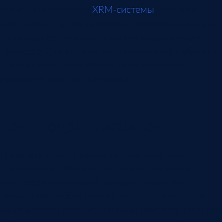
может стать частью
XRM-системы
: внешние
участники, внутренние роли, документы, задачи
и статусы собираются в одном управляемом
процессе. Это удобно, когда компания работает
с клиентами, партнерами, подрядчиками,
дилерами или поставщиками.
Как внедрять кабинет
Начинать стоит с самых частых действий
поставщика. Обычно это получение заказа,
подтверждение срока, загрузка счета или
накладной, сообщение об отгрузке и ответ на
замечание по документам или приемке. Если эти