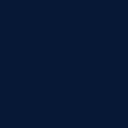
закрывает рекламации. Если все это идет через
переписку, закупщик становится диспетчером
ручных уточнений.
Кабинет поставщика переносит внешний
участок закупочного процесса в управляемую
систему. Поставщик видит свои заказы, статусы,
документы и вопросы. Компания видит, кто
получил заказ, когда подтвердил срок, какие
документы загрузил, где задержка и что нужно
сделать до приемки или оплаты.
Что видит поставщик
Для поставщика кабинет должен быть рабочим
местом, а не витриной с общими новостями. В