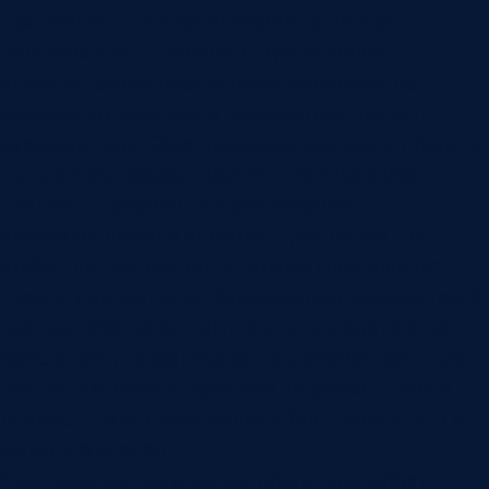
Поставщик — это организация, а не один
пользователь. В кабинете нужны роли:
администратор поставщика, менеджер по
заказам, сотрудник по документам, логист,
руководитель. Один пользователь может видеть
только свои заказы, другой — все договоры,
третий — документы и рекламации.
Компания должна управлять доступом так,
чтобы поставщик видел только свои данные.
Нужны приглашения, блокировка пользователей,
журнал действий, подтверждение критичных
изменений и ограничения по документам. Если
поставщик меняет срок или загружает новый
документ, в истории должно быть видно, кто и
когда это сделал.
Для сложных закупочных процессов кабинет