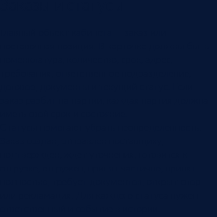
Заказы и статусы
Главный объект кабинета — заказ или
поставочная позиция. В карточке должны быть
номенклатура, количество, срок, адрес,
требования, ответственное подразделение,
договор, документы и текущий статус. Если
заказ разбит на партии, каждая партия должна
иметь свой срок и состояние.
Статусы помогают убрать неопределенность.
Заказ создан, отправлен поставщику,
подтвержден, ждет уточнения, готовится к
отгрузке, отгружен, принят частично, принят
полностью, требует документов, открыт спор
или рекламация. Для каждого статуса нужен
ответственный и событие в истории.