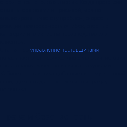
строится на неполных данных. Когда претензии
связаны с заказами и приемкой, можно
анализировать частоту проблем, скорость
реакции, повторяемость ошибок, спорные
категории и влияние на производство или
клиентов.
Статья про
управление поставщиками
показывает этот процесс шире: условия, история,
согласования, качество и связь с закупками.
Кабинет поставщика добавляет к нему внешний
слой, где часть данных появляется сразу у
источника.
Права и безопасность