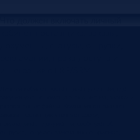
Что должен включать личный
кабинет поставщика: заказы,
документы, статусы, отгрузки,
рекламации, права доступа и
интеграция с ERP/SRM.
Личный кабинет поставщика нужен там, где
закупки уже не помещаются в письма, звонки и
разрозненные файлы. Компания отправляет
заказы, поставщик уточняет сроки,
прикладывает документы, сообщает об
отгрузке, получает замечания по приемке,