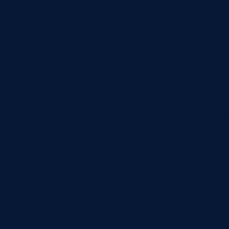
действия перевести в систему, закупки быстро
получают снижение ручных уточнений.
На следующем этапе добавляют графики
поставок, рекламации, сертификаты, рейтинги,
согласование замен, работу по договорам и
аналитику. Важно, чтобы кабинет не
существовал отдельно от внутренних систем.
Иначе поставщик будет заполнять форму, а
закупщик все равно вручную переносить данные
в ERP, SRM или учетную систему.
Если нужно обсудить кабинет поставщика для
своей компании, лучше начать с карты обмена:
какие сведения поставщик сейчас отправляет по
почте, какие документы теряются, какие статусы
закупщик уточняет вручную, где возникают
просрочки и какие данные должны сразу