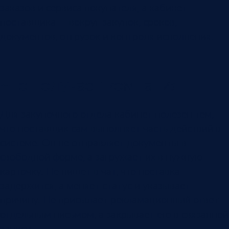
заказов и сервиса покупателя, а кабинет
поставщика — вокруг закупок, сроков,
документов, отгрузок и контроля исполнения.
Что получает компания
Для закупочного отдела кабинет полезен тем,
что поставщик сам выполняет часть действий в
системе. Он не отправляет документы в
свободной форме, а загружает их в нужную
карточку. Не пишет в чат, что поставка
задержится, а меняет статус и указывает
причину. Не присылает рекламационный ответ
отдельным письмом, а закрывает его в связанной
записи.