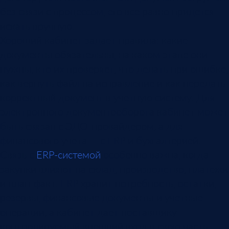
без связи с процессом, его все равно придется
искать вручную.
Хороший кабинет задает правила: какие
документы обязательны, на каком этапе они
нужны, кто их проверяет, что делать при ошибке,
как вернуть файл на исправление и как передать
корректный документ в учетную систему. Для
электронного документооборота кабинет может
быть связан с ЭДО-провайдером, а для
финансового учета — с ERP и бухгалтерией.
Связь с
ERP-системой
особенно важна, когда
закупки влияют на склад, производство, платежи
и план-факт. ERP хранит потребность, остатки,
резервы, финансовые документы и учетные
операции, а кабинет дает поставщику
контролируемый внешний вход в свою часть