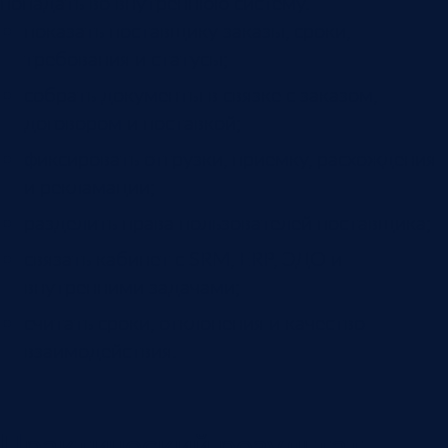
попадать во внутреннюю систему.
показать поставщику заказы, сроки,
требования и статусы;
собрать документы в связке с заказом,
договором и поставкой;
фиксировать отгрузки, приемку, расхождения
и рекламации;
разделить права пользователей поставщика;
связать кабинет с SRM, ERP, ЭДО и
внутренними задачами;
считать сроки, отклонения и качество
взаимодействия.
Практический результат