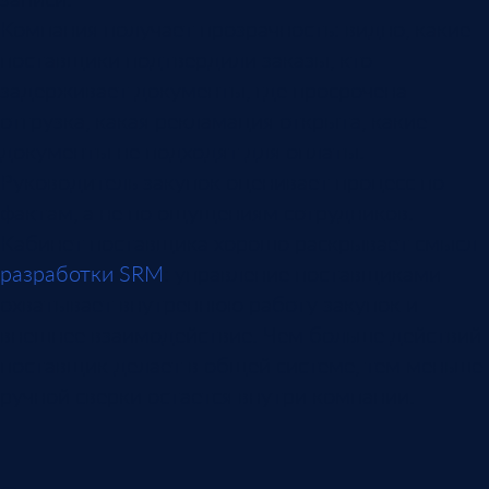
Компания получает прозрачность: видно, какие
поставщики подтвердили заказы, кто
задерживает документы, где просрочена
отгрузка, какая рекламация открыта, какие
документы не подходят для оплаты.
Руководитель закупок оценивает процесс по
фактам, а не по ощущениям сотрудников.
Кабинет поставщика хорошо раскрывает смысл
разработки SRM
: управление поставщиками
охватывает внутреннюю работу закупок и
внешнее взаимодействие. Чем больше действий
поставщик делает в общей системе, тем меньше
ручной сверки остается внутри компании.