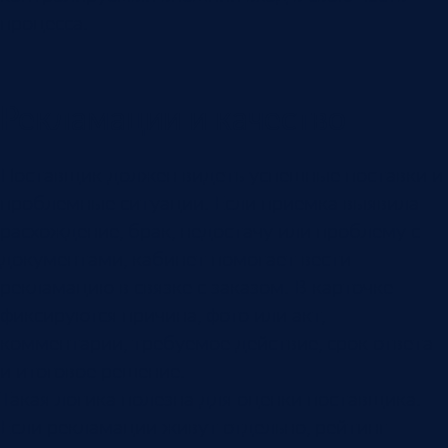
процесса.
Рекламации и качество
Поставщик должен видеть успешные поставки и
проблемные ситуации. Если приемка выявила
расхождение, брак, недостачу или проблему с
документами, кабинет помогает вести
рекламацию в связке с заказом. В карточке
фиксируются причина, фото или акт,
комментарии, требуемое действие, срок ответа
и итоговое решение.
Такая логика полезна для оценки поставщика.
Если рекламации живут отдельно, рейтинг