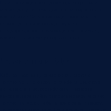
Если поставщик не подтверждает срок или
меняет дату, система должна фиксировать это
как событие. Закупщик видит риск заранее,
производство или склад получают
предупреждение, а руководитель понимает,
какие поставки могут сорвать план.
Документы и ЭДО
Кабинет поставщика часто начинается с
документов. Договоры, спецификации, счета,
акты, накладные, сертификаты, паспорта
качества, гарантийные письма и закрывающие
документы должны быть привязаны к заказу,
договору или поставке. Если документ загружен