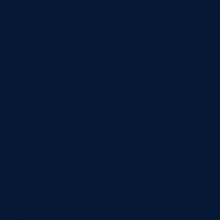
Главная ошибка — делать личный кабинет как
отдельную базу, куда менеджеры вручную
выгружают документы и статусы. Такой портал
быстро устаревает. Заказ изменился в ERP, счет
перевыставлен, отгрузка ушла частично, платеж
пришел, а в кабинете клиент видит старую
картину.
Правильная архитектура связывает кабинет с
CRM, ERP, складом, документооборотом,
сервисной системой и платежным контуром. Не
все данные нужно отдавать в реальном времени,
но источник истины должен быть понятен.
Кабинет показывает клиенту проверенную
информацию, а действия клиента возвращаются
в рабочие системы: новый заказ, заявка,