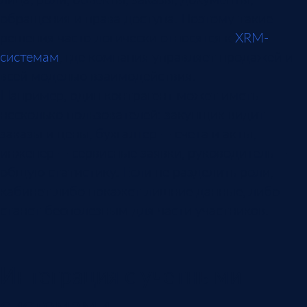
обращения и права доступа. Поэтому такие
решения часто логически относятся к
XRM-
системам
, где компания управляет продажей и
всей моделью взаимодействия.
Например, один контрагент может иметь
несколько пользователей: закупщик видит
заказы и цены, бухгалтер — счета и акты,
инженер — сервисные заявки, руководитель —
общую статистику. Если не разделить роли,
кабинет либо покажет лишние данные, либо
станет бесполезным для части участников.
Интеграция с учетными
системами