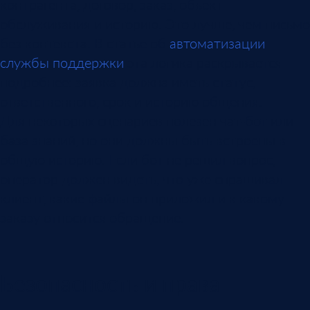
контрагента, договор, заказ, объект
обслуживания и историю. Это лучше, чем письмо
без контекста. В статье об
автоматизации
службы поддержки
эта логика раскрывается
подробнее: заявка должна иметь статус,
ответственного, срок и историю общения.
Для некоторых сценариев полезен чат-бот или
база знаний, но они должны быть встроены в
общую историю. Если бот не решил вопрос,
оператор должен видеть, что уже спрашивал
клиент, какие файлы он приложил и к какому
заказу относится обращение.
Безопасность и права