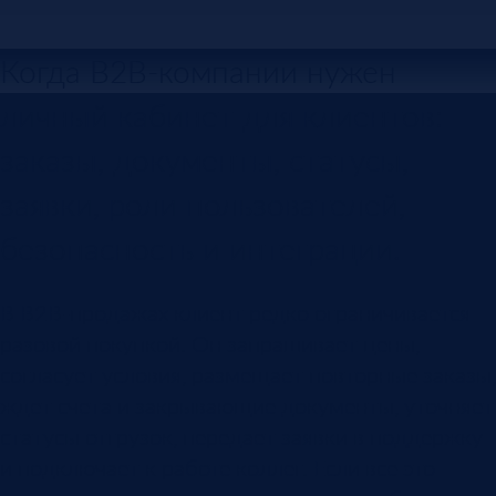
Когда B2B-компании нужен
личный кабинет для клиентов:
заказы, документы, статусы,
заявки, роли пользователей,
безопасность и интеграции.
В B2B-продажах клиент редко ограничивается
разовой покупкой. Он запрашивает цены,
согласует условия, размещает повторные заказы,
ждет счета и закрывающие документы, уточняет
статусы отгрузок, передает заявки в поддержку
и подключает к работе коллег. Если все это