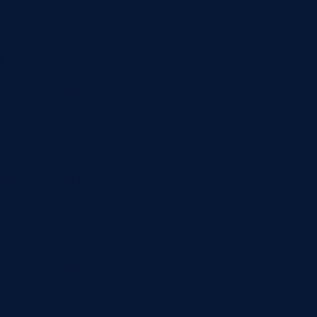
Обучение нейросетей
Проекты
Разработка систем
Разработка CRM
Статьи
Разработка ПО
Разработка ERP
Контакты
Автоматизация
Анализ звонков