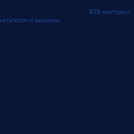
ответственным.
В проектной логике, похожей на
B2B-контуры с
каталогом и заказами
, кабинет становится
внешним входом в учетную систему. Клиент
работает в удобном интерфейсе, а компания
получает данные без повторного ручного ввода.
Документы и статусы
Документы — одна из самых практичных
функций кабинета. Счета, акты, накладные, УПД,
договоры, спецификации, сертификаты и
закрывающие документы должны быть
доступны по заказу или периоду. Это снижает
количество типовых запросов и уменьшает риск,