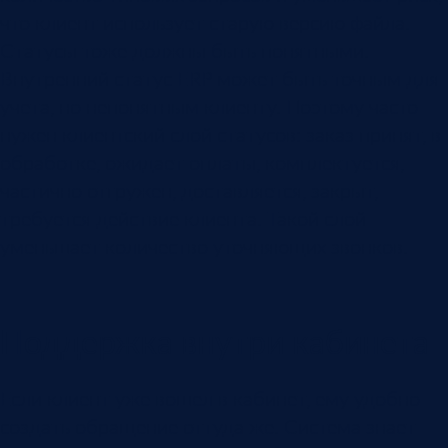
что клиент использует старую версию файла.
Статусы тоже должны быть понятными.
Внутренний статус ERP может быть точным для
учета, но непонятным клиенту. Поэтому часто
нужен клиентский слой статусов: заказ принят, в
обработке, ожидает оплаты, комплектуется,
частично отгружен, доставляется, закрыт,
требуется действие клиента. Такой слой
уменьшает количество уточняющих звонков.
Поддержка внутри кабинета
Если клиент уже вошел в кабинет, ему удобно
создать обращение оттуда же. Система знает