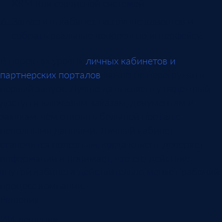
XRM или сервисной системой.
Запустить кабинет на группе клиентов и
собрать реальные вопросы по интерфейсу.
В проектах уровня
личных кабинетов и
партнерских порталов
важно не перегружать
первый запуск. Лучше дать клиенту надежный
доступ к ключевым заказам, документам и
заявкам, чем открыть большой портал с
неполными данными. Личный кабинет
становится полезным, когда клиент доверяет
информации и понимает, что его действие
внутри кабинета действительно меняет рабочий
процесс компании.
Решения
ИИ-решения