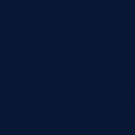
комментарий, файл, согласование или изменение
реквизитов.
Заказы и повторные покупки
Для B2B-клиента ценность кабинета часто
начинается с заказа. Ему нужно быстро
повторить прошлую закупку, скачать счет,
увидеть доступность позиции, выбрать адрес,
прикрепить комментарий, согласовать условия и
отследить статус. Для менеджера важно, чтобы
заказ не приходил картинкой в мессенджере, а
создавался структурированно: с номенклатурой,
количеством, ценой, договором и