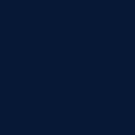
партнерских сетях. Там важны товары, договоры,
статусы, документы, роли, лимиты, объекты
обслуживания и история отношений.
Что должен видеть клиент
Базовый набор зависит от бизнеса, но обычно
включает заказы, счета, акты, накладные,
отгрузки, статусы, платежи, заявки и
уведомления. Для товарных компаний важны
каталоги, индивидуальные цены, остатки, повтор
заказа, адреса доставки и условия оплаты. Для
сервисных компаний — объекты обслуживания,
договоры, заявки, SLA, график работ и
закрывающие документы.