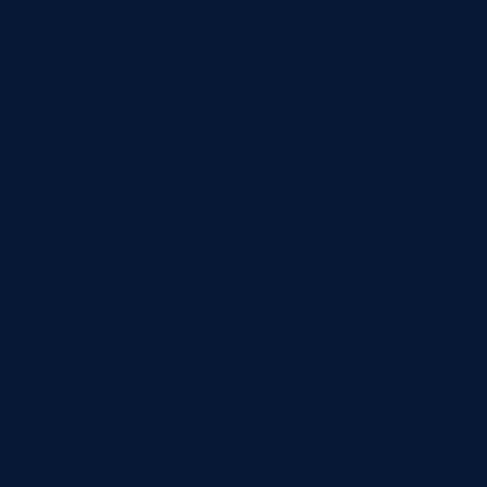
проходит через менеджера, компания быстро
упирается в ручной труд: письма, звонки,
пересылки файлов и постоянные вопросы «что с
нашим заказом».
Личный кабинет для B2B-клиентов нужен, чтобы
часть регулярного взаимодействия стала
самообслуживанием. Клиент видит свои заказы,
документы, статусы, цены, остатки, заявки и
историю. Менеджер перестает быть
единственным интерфейсом к компании и может
заниматься сложными вопросами, а не
повторной отправкой счетов и поиском статуса
отгрузки.
Когда кабинет действительно