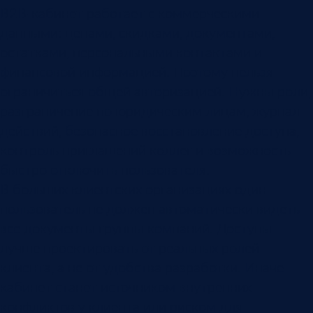
B2B-кабинет работает с коммерческими
данными: ценами, скидками, документами,
остатками, персональными контактами и
финансовой информацией. Поэтому нельзя
ограничиться общей авторизацией. Нужны роли,
разграничение по юридическим лицам, журнал
действий, безопасное восстановление доступа,
контроль приглашений коллег и возможность
быстро отключить пользователя.
В больших клиентских организациях один
пользователь не должен автоматически видеть
все документы группы компаний. Доступы
лучше проектировать от реальных ролей
клиента, а не от удобства разработки. Иначе
кабинет станет источником внутренних
конфликтов у клиента или риском для