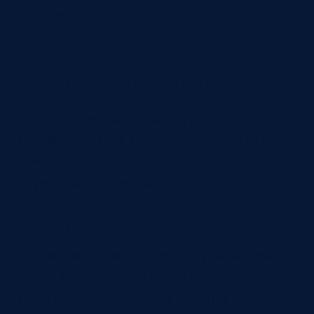
поставщика.
Как запускать кабинет
Выбрать 3-5 самых частых клиентских
сценариев: заказ, статус, счет, документ,
заявка.
Определить источники данных и
ответственных за их актуальность.
Разделить роли клиентов и права доступа.
Согласовать клиентские статусы, которые
понятны без внутренней терминологии.
Интегрировать действия клиента с CRM, ERP,