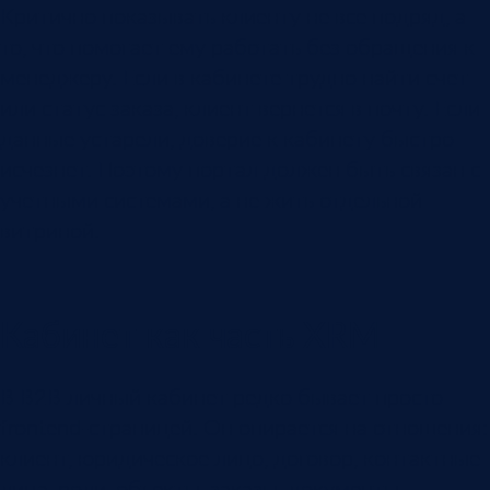
Критично показывать клиенту не все подряд, а
то, что помогает ему работать без обращения к
менеджеру. Если в кабинете трудно найти счет
или статус заказа, клиент вернется в почту. Если
данные устарели, доверие к кабинету быстро
исчезнет. Поэтому портал должен быть связан с
учетными системами, а не жить отдельной
витриной.
Кабинет как часть XRM
В B2B личный кабинет редко бывает просто
frontend-страницей. Он опирается на отношения:
клиент, юридическое лицо, договор, контактные
лица, роли, объекты, заказы, документы,