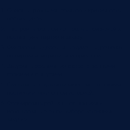
Описать группы материалов и критичность
поставщиков.
Настроить входной контроль с привязкой к
поставщику, партии и заказу.
Фиксировать дефекты, документы, решения
по партии и затраты на исправление.
Запускать рекламации с ответственными,
сроками и статусами.
Связывать результаты качества со сроками
поставки и закупочной историей.
Формировать рейтинг поставщика и
использовать его при выборе источника
закупки.