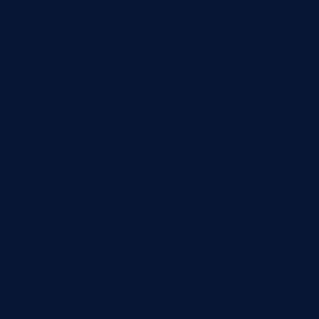
на качество готового изделия, нужен более
строгий контроль: квалификация поставщика,
утвержденные спецификации, контрольные
планы, выборочные или 100% проверки, аудит и
расширенная история.
Критичность стоит задавать в системе. Тогда
входной контроль понимает, какую схему
проверки применять, а закупки видят, где замена
поставщика требует отдельного согласования.
Это особенно важно, когда цена нового
поставщика ниже, но риск для производства
выше.
Как строить процесс