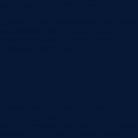
основой для анализа. Можно смотреть, какие
поставщики чаще дают несоответствия, какие
дефекты повторяются, какие материалы требуют
усиленного контроля и где затраты на
исправление начинают превышать выгоду от
низкой закупочной цены.
Рекламации и
корректирующие действия
Рекламация поставщику должна быть не
письмом без продолжения, а управляемым
процессом. Компания фиксирует несоответствие,
отправляет поставщику требования, получает