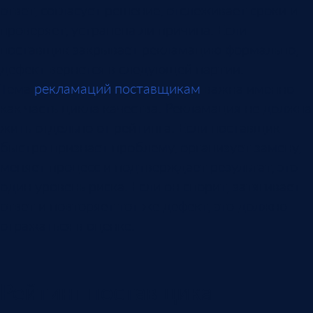
ответ, согласует решение, отслеживает сроки и
проверяет, устранена ли причина. Если
поставщик закрывает рекламацию формально,
дефект вернется в следующей партии.
Тема
рекламаций поставщикам
важна именно
как часть цикла качества. Рекламация не должна
жить отдельно от рейтинга. Если поставщик
быстро признает проблему, организует замену,
меняет процесс и подтверждает результат, это
один уровень риска. Если он спорит, затягивает
ответ и повторяет тот же дефект, это должно
отражаться в оценке.
Рейтинг поставщика