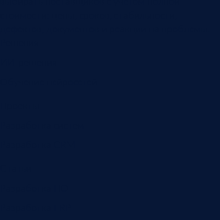
выбирать поставщиков с учетом полной
стоимости: цены, сроков, стабильности,
дефектов, документов и реакции на проблемы.
Решения
ИИ-решения
Обучение нейросетей
Проекты
Разработка систем
Разработка CRM
Статьи
Разработка ПО
Разработка ERP