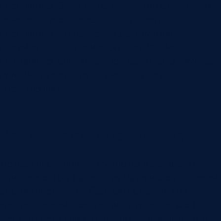
поставщика. Закупки получают сигнал: по этой
номенклатуре выросла доля дефектов,
поставщик не отвечает на рекламации,
документы часто приходят с ошибками,
повторяется один и тот же дефект. Это помогает
принимать решения на фактах, а не на
впечатлениях.
Критичность поставщика
Не всех поставщиков нужно контролировать
одинаково. Для расходных материалов с низким
риском достаточно базовой приемки. Для
критичных комплектующих, сырья, деталей
безопасности или материалов, которые влияют