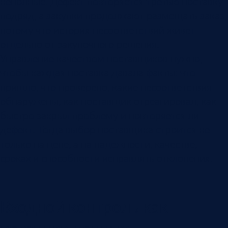
неполные. Дефект повторяется третью поставку
подряд, а закупки продолжают размещать заказ,
потому что история несоответствий живет
отдельно от закупочного решения.
Управление качеством поставщиков нужно,
чтобы каждая поставка давала факты: что
пришло, что проверено, какие несоответствия
обнаружены, как поставщик отреагировал, как
быстро закрыл проблему и повторяется ли
дефект. Тогда выбор поставщика строится не
только на цене, а на надежности, качестве,
сроках и способности исправлять отклонения.
Входной контроль как