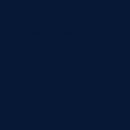
Что меняется для бизнеса
После внедрения управление поставщиками
становится менее зависимым от личной памяти
закупщика или инженера качества.
Руководитель видит, какие поставщики создают
скрытые затраты, какие материалы требуют
усиленного контроля, где нужно менять условия
договора, а где достаточно совместно разобрать
причину дефекта.
Если входной контроль, рекламации и рейтинг
живут в одной системе, качество перестает быть
только задачей ОТК. Оно становится частью
закупочной стратегии. Компания может