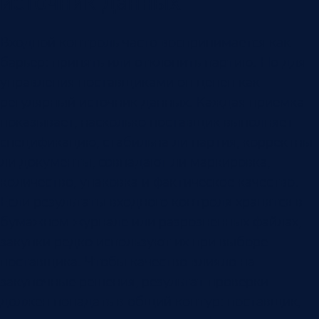
источник данных
Входной контроль часто воспринимается как
барьер: принять или отклонить партию. Но для
управления поставщиками он ценен как
регулярный источник данных. Каждая приемка
показывает, насколько поставщик выполняет
спецификацию, стабильна ли партия, корректны
ли документы, совпадают ли маркировка,
количество, упаковка и фактическое качество.
Если результаты входного контроля хранятся в
бумажном журнале или разрозненных файлах,
закупки редко используют их при выборе
поставщика. Чтобы качество влияло на
закупочные решения, результат проверки
должен попадать в общий контур: поставщик,