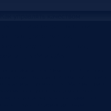
Как управлять качеством
поставщиков через входной
контроль, рекламации,
корректирующие действия,
рейтинг, SRM и QAS.
Поставщика часто оценивают по цене и сроку,
пока первая серьезная проблема с качеством не
останавливает производство. Материал пришел
вовремя, но не прошел входной контроль.
Комплектующие выглядят похожими, но не
соответствуют спецификации. Документы