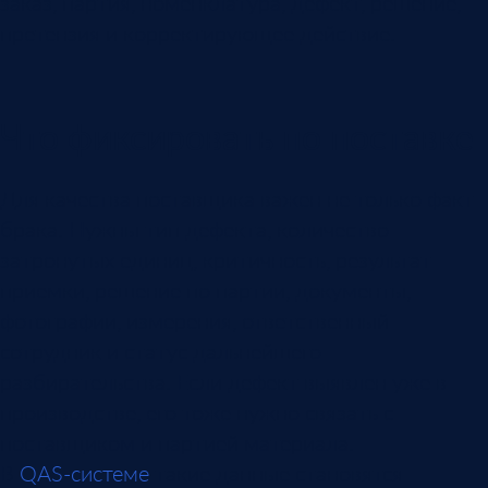
заказ, партия, номенклатура, дефект, решение,
претензия и корректирующее действие.
Что фиксировать по поставке
Для качества поставщика важен не только факт
брака. Нужны тип дефекта, количество
затронутых единиц, критичность, результат
приемки, решение по партии, документы,
фотографии, измерения, ответственный
сотрудник и статус дальнейшего
разбирательства. Если дефект выявлен уже в
производстве, его тоже нужно связать с
поставщиком и партией материала.
В
QAS-системе
такие данные становятся