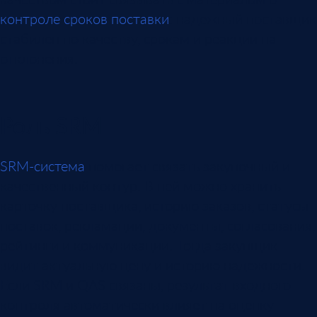
контроле сроков поставки
: надежный поставщик
стабилен по качеству, срокам и реакции на
отклонения.
Роль SRM
SRM-система
помогает связать закупочный и
качественный контур. В ней можно хранить
карточку поставщика, историю заказов, статусы
поставок, рекламации, документы, согласования,
рейтинги и коммуникации. Тогда закупщик
видит актуальную цену и историю надежности.
Если SRM и QAS связаны, результат входного
контроля автоматически влияет на оценку