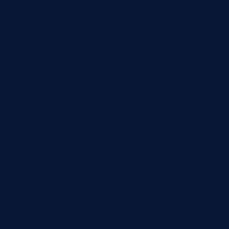
Рейтинг поставщика должен быть понятным и
проверяемым. В него можно включать долю
принятых партий, количество несоответствий,
критичность дефектов, повторяемость проблем,
скорость ответа на рекламации, выполнение
корректирующих действий, качество документов
и стабильность сроков. Не обязательно начинать
с сложной формулы. Важно, чтобы критерии
были связаны с реальными рисками
предприятия.
Для производственной компании качество и
срок часто идут вместе. Поставщик может
давать хорошие цены, но срывать поставки или
отправлять партии с документами, которые
задерживают приемку. Поэтому управление
качеством стоит связывать с материалом о