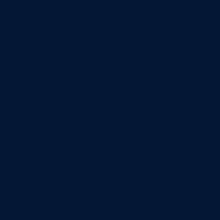
проектирует свет и крепление, размечает
примеры, проверяет модель на реальном потоке,
задает реакцию линии и связывает событие с
системой качества. После этого можно
расширять сценарий на другие признаки и
участки.
Если нужно обсудить визуальный контроль под
конкретную линию, полезно начать с образцов:
нормальные изделия, дефектные изделия,
спорные случаи, скорость линии, условия
освещения, допустимые действия после
обнаружения. Это быстрее показывает, где
подойдет камера с правилами, где нужна
модель, а где стоит комбинировать несколько
датчиков.
выбрать дефект и критерий решения;