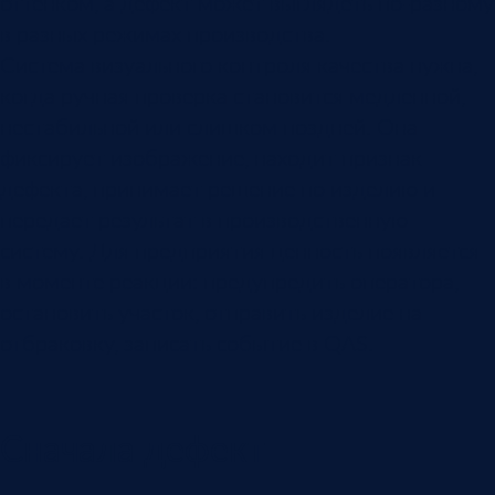
оттенком, а дефект может выглядеть по-разному
в разных режимах производства.
Система визуального контроля качества нужна,
когда ручная проверка становится медленной,
нестабильной или слишком поздней. Она
фиксирует изображение, находит признак
дефекта, принимает решение по изделию и
передает результат в производственную
систему. Для предприятия ценность появляется
в моменте реакции: предупредить оператора,
остановить участок, отправить изделие на
отбраковку, записать событие в QAS.
Сначала дефект