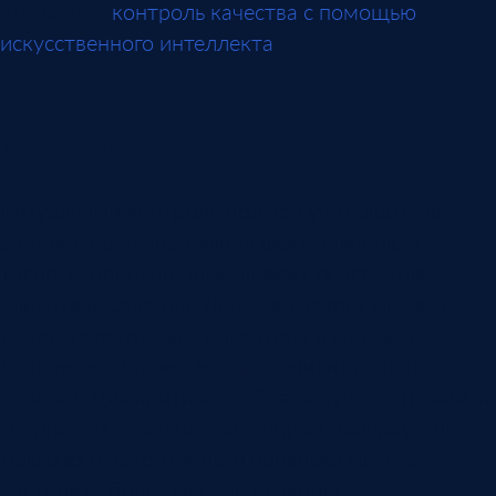
статье про
контроль качества с помощью
искусственного интеллекта
.
Ложные тревоги
Визуальный контроль должен учитывать две
ошибки: пропущенный дефект и лишнюю
тревогу. Пропущенный дефект опасен для
клиента и качества. Лишняя тревога мешает
линии, перегружает оператора и снижает
доверие к системе. Баланс зависит от цены
ошибки. Для критичного брака лучше отправить
спорное изделие на повторную проверку. Для
массового некритичного признака можно
настроить более мягкую реакцию.