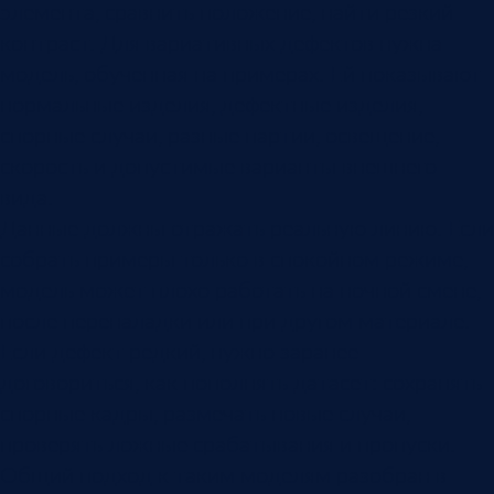
элемента, сравнить положение, найти резкий
контраст. Для вариативных дефектов нужна
модель, обученная на примерах. Ей показывают
нормальные изделия, дефектные изделия,
спорные случаи, разные партии, освещение,
скорость и допустимые варианты внешнего
вида.
Данные должны отражать реальную линию. Если
собрать примеры только в спокойном режиме,
модель может плохо работать на ночной смене,
после переналадки или при другом материале.
Если дефект редкий, нужно заранее
договориться, как пополнять датасет: сохранять
спорные кадры, размечать новые случаи,
проверять ложные срабатывания и пропуски.
Общий подход к таким моделям разобран в