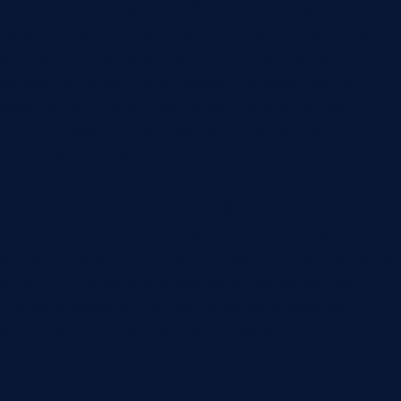
сортировка, остановка, блокировка партии,
запись дефекта, маркировка спорного изделия
или повторная проверка. Действие зависит от
скорости линии, типа брака и возможности
вмешательства без остановки всего потока.
Если отбраковка автоматическая, визуальная
система связывается с контроллером и
исполнительным механизмом. Если решение
принимает оператор, интерфейс должен быть
понятным: фото изделия, место дефекта,
рекомендация, кнопка подтверждения, причина
отмены. В обоих случаях событие качества
должно сохраняться как история дефектов,
решений и повторяющихся причин.