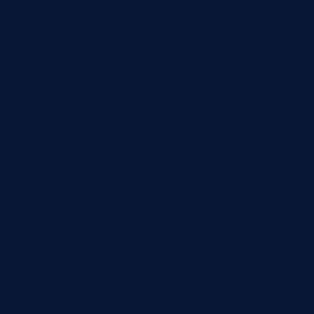
спроектировать точку съемки, свет и
крепление;
собрать нормальные, дефектные и спорные
примеры;
настроить модель или правила анализа
изображения;
описать действие линии и роль оператора;
записывать результат в QAS, MES или журнал
качества.
Что считать результатом
Результат системы визуального контроля —
снижение брака, более раннее обнаружение