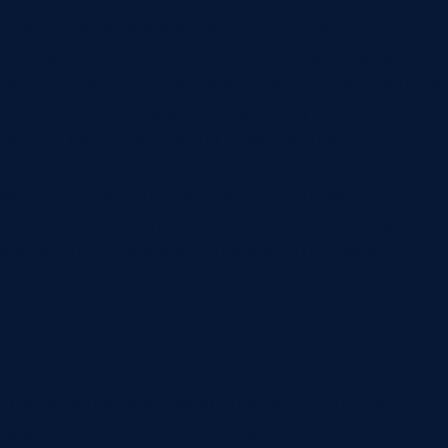
движения, вибрация, размер изделия,
повторяемость положения, цвет материала и
доступ к месту установки. Если изделие каждый
раз попадает в кадр под разным углом, система
будет тратить ресурс на компенсацию
положения. Если поверхность зеркальная, блик
может выглядеть как дефект. Поэтому точка
съемки проектируется как часть решения, а не
как место, куда удобно прикрутить камеру.
Модель и данные
Для простых признаков иногда достаточно
правил: измерить контур, проверить наличие