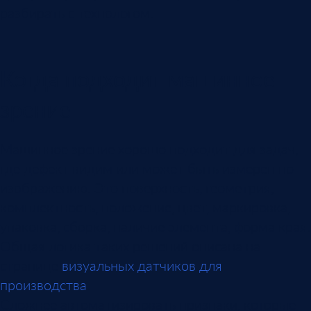
разбирать с технологом.
Когда подходит машинное
зрение
Машинное зрение хорошо подходит для задач,
где дефект видим или может быть измерен по
изображению. Это поверхность, геометрия,
комплектность, положение, цвет, маркировка,
упаковка, сборка, наличие элемента, форма края.
Общая логика таких решений описана на
странице
визуальных датчиков для
производства
.
Сложнее автоматизировать признаки, которые