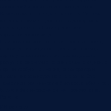
отклонений и понятная история дефектов.
Камера сама по себе дает картинку. Система
качества получает ценность, когда картинка
превращается в событие, решение и
управленческий вывод.
Если визуальный контроль встроен в процесс,
производство видит не отдельные снимки, а
картину качества по линии: какие дефекты
растут, на каком участке они появляются, какие
партии требуют внимания, как оператор и
автоматика реагируют на отклонение. Это
делает контроль качества быстрее, стабильнее и
ближе к фактическому ритму производства.
Решения
ИИ-решения