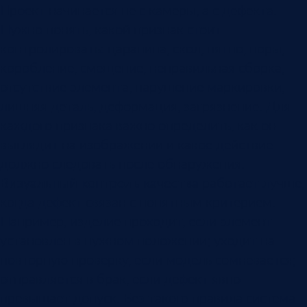
Проект начинается не с камеры, а с дефекта.
Нужно понять, какой признак стоит
контролировать: царапина, скол, пятно, поры,
коробление, смещение, неправильная сборка,
отсутствие элемента, нарушение маркировки,
лишняя деталь, деформация, загрязнение. Для
каждого признака важно определить, как он
выглядит на изображении и какое действие
должно следовать после обнаружения.
Визуальный контроль качества
работает лучше,
когда дефект связан с понятным критерием.
Например, изделие проходит, если элемент
установлен в нужном положении; уходит на
повторную проверку, если модель сомневается;
отправляется в брак, если дефект явно
превышает допуск. Без такого правила система