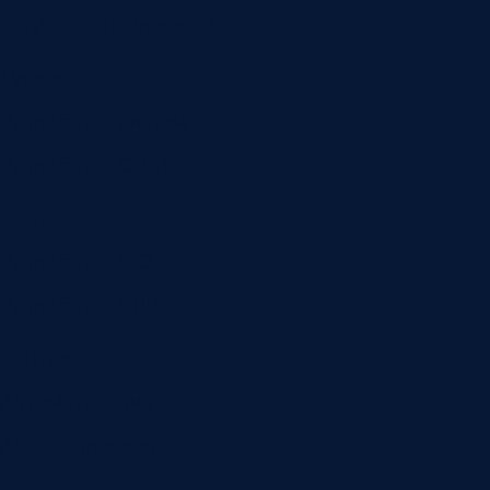
Обучение нейросетей
Проекты
Разработка систем
Разработка CRM
Статьи
Разработка ПО
Разработка ERP
Контакты
Автоматизация
Анализ звонков