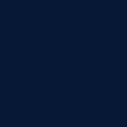
будет спорить с оператором, а не помогать
производству.
Камера и свет
Камера дает изображение, но качество этого
изображения определяет вся точка контроля.
Нужны объектив, расстояние, угол, крепление,
корпус, защита от пыли, стабильное положение
изделия и правильное освещение. Иногда
решает не модель, а свет: боковой свет
показывает рельеф, рассеянный убирает блики,
импульсный помогает на высокой скорости,
подсветка снизу выделяет контур.
Для производственной линии важны скорость