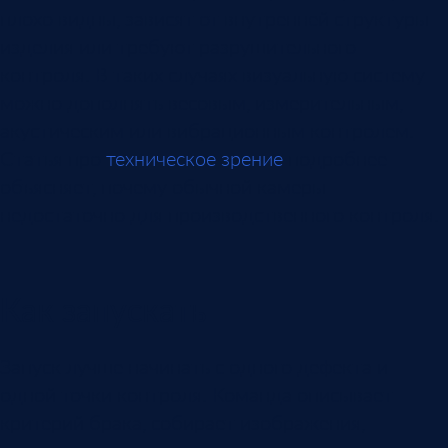
плохо видны, зависят от внутренней структуры
изделия или требуют разрушительного
контроля. В таких случаях визуальную систему
можно дополнять весовым, измерительным,
акустическим или вибрационным контролем.
Статья про
техническое зрение
подробнее
объясняет, почему обычной камеры
недостаточно для производственного контроля.
Как запускать
Запуск лучше начинать с одного дефекта и
одной точки контроля. Команда описывает
критерий брака, собирает изображения,