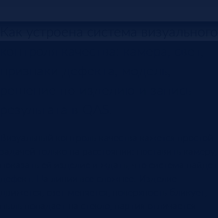
Как устроена система визуального
контроля качества: камера, свет,
признаки дефекта, модель,
решение по изделию и запись
результата в QAS.
Визуальный контроль качества кажется простой
задачей только на расстоянии: поставить камеру,
показать ей изделие и ждать, что система найдет
дефект. На линии все сложнее. Изделие
движется, свет меняется, поверхность бликует,
пыль попадает на стекло, партия отличается