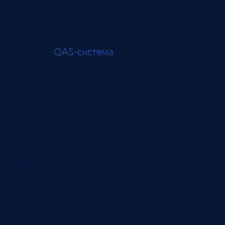
Связь с QAS
Система с камерой отвечает за обнаружение
признака, а
QAS-система
отвечает за качество
как процесс: планы проверок, статусы,
несоответствия, решения ОТК, корректирующие
действия, прослеживаемость партии. Поэтому
визуальный контроль нужно связывать с QAS,
MES или ERP, если результат влияет на выпуск,
склад, отгрузку или работу с рекламациями.
Например, камера нашла дефект на изделии.
Система записывает тип дефекта, фото, участок,
партию, время, оператора, решение и действие
линии. QAS получает событие, а руководитель
видит, где дефект повторяется, какие партии
требуют проверки и какие причины нужно