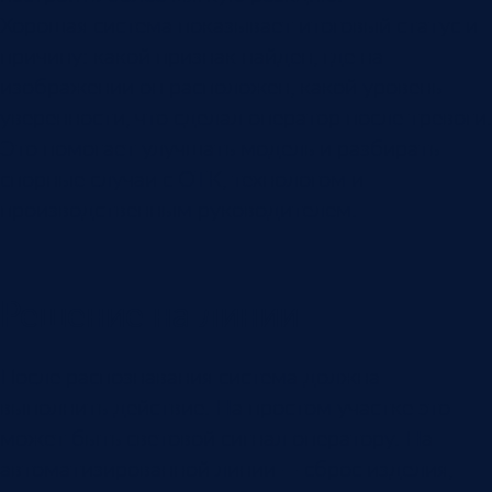
Хорошая система показывает итоговый статус и
причину: какой признак найден, где на
изображении он расположен, какой уровень
уверенности, что сделал оператор после тревоги.
Это помогает улучшать модель и разбирать
спорные случаи с ОТК, технологом и
производственным руководителем.
Решение на линии
После распознавания система должна
выполнить действие. На простом участке это
может быть световой сигнал оператору. На
автоматизированной линии — сброс изделия,