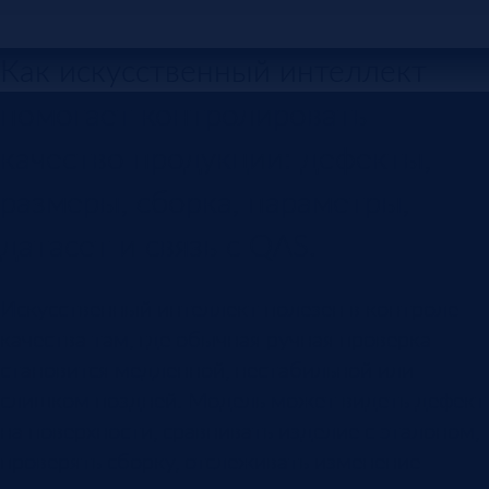
Как искусственный интеллект
помогает контролировать
качество продукции: дефекты,
размеры, сборка, параметры,
датасет и связь с QAS.
Искусственный интеллект полезен в контроле
качества там, где обычная ручная проверка
становится медленной, нестабильной или
слишком поздней. Модель может видеть дефект
на поверхности, сравнивать изделие с эталоном,
проверять сборку, отслеживать изменение