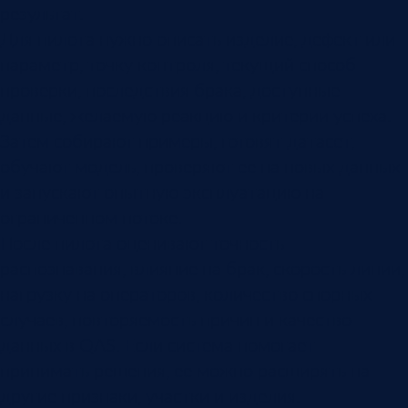
результат.
Для пилота нужно описать изделие, дефект или
параметр, точку контроля, текущий способ
проверки, последствия брака, доступные
данные, желаемую реакцию и критерии успеха.
Затем собирают примеры, готовят датасет,
обучают модель, проверяют ее на новых данных
и запускают опытную эксплуатацию на
ограниченном потоке.
После пилота оценивают точность
распознавания, влияние на брак, скорость линии,
нагрузку на операторов, количество спорных
случаев, повторяемость причин и качество
данных в QAS. Если система помогает
принимать решения, ее можно расширять на
другие признаки, участки и изделия.