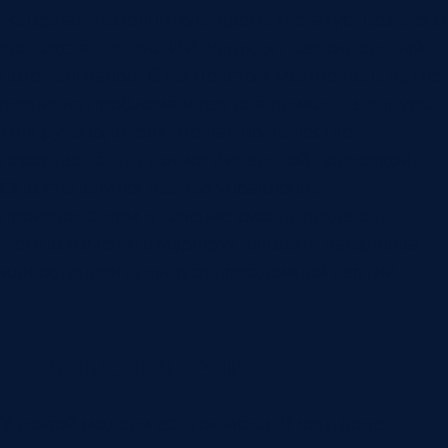
материал, исполнитель, время и статус. Без этого
контекста данные ИИ выглядят как отдельный
поток сигналов. С контекстом можно понять, где
возникла проблема и как она влияет на выпуск.
Для руководителя это важно: качество
перестает быть только финальной проверкой.
Оно становится частью управления
производством в течение смены, когда еще
можно изменить маршрут, вызвать наладчика
или остановить выпуск проблемной партии.
Ложные решения
У любой модели есть ошибки. В контроле