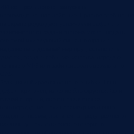
ИИ-контроль должен запускать
производственное действие. Простое сообщение
на экране редко дает устойчивый эффект. В
зависимости от задачи система может подать
световой или звуковой сигнал, отправить
изделие на отдельный маршрут, остановить
участок, создать событие качества, передать
данные в MES или зафиксировать результат в
QAS.
Реакция выбирается по цене ошибки. Если
дефект критичен, изделие блокируется. Если
случай спорный, оно отправляется на
подтверждение. Если параметр медленно
уходит от нормы, достаточно предупреждения
наладчику. Если отклонение говорит о
неисправности оборудования, нужна задача на