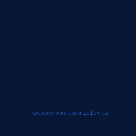
ответственный и дальнейший маршрут. Тогда
найденный дефект становится частью истории
качества, а не локальным сигналом на
устройстве.
Такая связь помогает анализировать причины.
Если дефект повторяется на одном участке,
после одной операции или на одном материале,
это можно увидеть в данных. Если система часто
дает спорные случаи, можно уточнить
освещение, датасет, допуск или схему разметки.
Если ложные срабатывания растут после
переналадки, нужно проверить настройки
процесса.
Статья про
систему контроля дефектов
раскрывает этот слой подробнее: обнаружение
дефекта должно быть связано с изделием,