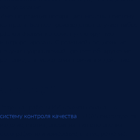
обслуживание.
Именно реакция превращает модель в систему
контроля. Без нее производство получает набор
распознаваний, которые нужно вручную
интерпретировать. С реакцией предприятие
получает управляемый процесс: обнаружение,
решение, статус изделия, причина и действие.
Связь с QAS
Результат работы ИИ должен попадать в
систему контроля качества
. В QAS фиксируются
изделие, партия, операция, тип отклонения,
фотография или измерение, статус, решение,