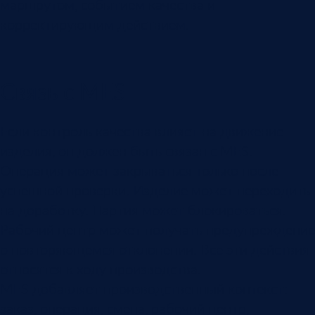
маршрутом, событием качества и
корректирующим действием.
Связь с MES
Если контроль качества влияет на движение
изделия, он должен быть связан с MES.
Операция может закрываться только после
успешной проверки. Изделие может переходить
на доработку. Партия может блокироваться.
Рабочий центр может получать предупреждение
о повторяющемся отклонении. Все эти действия
относятся к ходу производства.
MES добавляет производственный контекст:
заказ, операция, смена, рабочий центр,