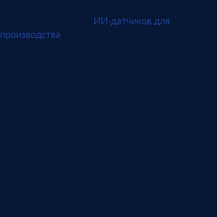
Общая продуктовая логика таких решений
описана на странице
ИИ-датчиков для
производства
. Там ИИ-датчик рассматривается
как специальное устройство под задачу линии:
он получает данные, обрабатывает их локально
или на сервере и запускает действие при
отклонении.
Где ставить контроль
ИИ дает больше пользы, когда контроль
расположен ближе к месту возникновения
дефекта. Если ошибка обнаружена только на
финальной приемке, предприятие уже потратило
операции, материалы и время. Если система