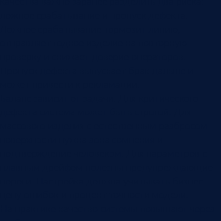
качества важно заранее разделить два риска:
ложное срабатывание и пропуск дефекта.
Ложное срабатывание тормозит линию,
отправляет годное изделие на повторную
проверку и снижает доверие операторов.
Пропуск дефекта выпускает брак дальше и
может привести к рекламации.
Баланс зависит от задачи. Для критического
дефекта система может быть строгой. Для
массового изделия с естественным разбросом
поверхности нужна зона сомнения и
подтверждение человеком. Для параметров с
плавным дрейфом полезны предупреждающие
пороги. Настройка должна учитывать бизнес-
цену ошибок и процент точности модели.
На практике качество системы повышают через