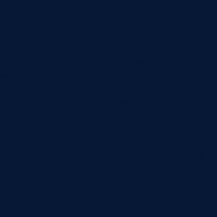
Самый понятный сценарий, это визуальный
контроль. Камера проверяет поверхность,
форму, наличие деталей, положение элементов,
маркировку, цвет, упаковку или результат
сборки. Нейросеть помогает там, где дефект
имеет вариативный вид и плохо описывается
жесткими правилами: царапины, пятна, сколы,
поры, загрязнения, смещения, неполная сборка.
Но контроль качества с помощью
искусственного интеллекта не ограничивается
картинкой. ИИ может работать с
измерительными датчиками, весом, толщиной,
профилем, вибрацией, звуком, температурным
режимом, временными рядами и другими
данными. Важно, чтобы сигнал был связан с
качеством изделия или стабильностью процесса.