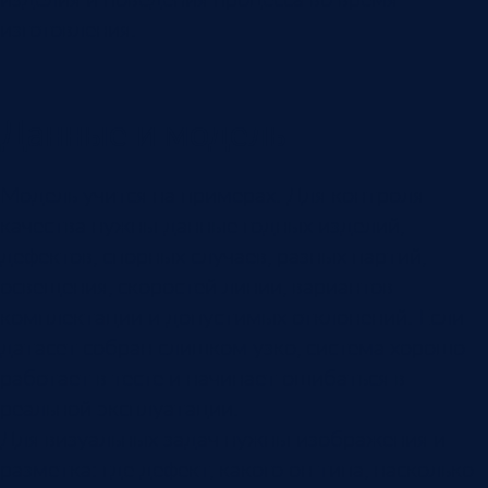
изготовления.
Данные и модель
Модель учится на примерах. Для контроля
качества нужны данные годных изделий,
дефектов, спорных случаев, разных партий,
освещения, скоростей линии, вариантов
комплектации и допустимых отклонений. Если
датасет собран слишком узко, система хорошо
работает в тесте и начинает ошибаться в
реальной эксплуатации.
Для визуальных задач нужны изображения и
разметка: где дефект, какого он типа, насколько