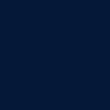
проектировать пост контроля, датасет, модель,
интеграцию с QAS/MES и порядок запуска на
линии.
Решения
ИИ-решения
Обучение нейросетей
Проекты
Разработка систем
Разработка CRM
Статьи
Разработка ПО
Разработка ERP