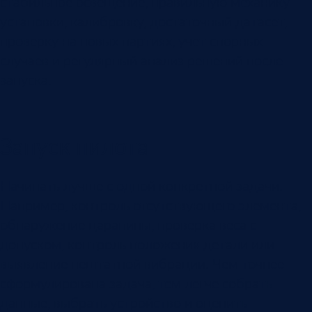
стабильное освещение, правильную механику
установки, калибровку, достаточный датасет,
проверку на новых партиях, учет спорных
случаев и регулярный анализ решений после
запуска.
Запуск пилота
Начинать лучше с одной конкретной задачи.
Например, контроль отсутствующего элемента,
обнаружение царапины, проверка веса с
допуском, контроль положения детали или
выявление нештатной вибрации. Чем точнее
сформулирована задача, тем легче собрать
данные, выбрать устройство и оценить