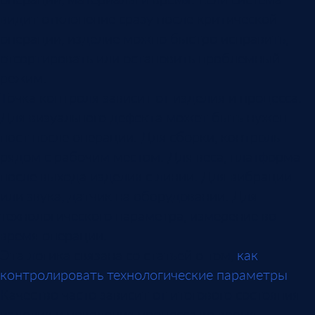
видит отклонение сразу после критической
операции, изделие можно быстро исправить,
отсортировать или остановить проблемный
режим.
Точка контроля зависит от изделия и процесса.
Для визуального дефекта может быть нужен
пост после операции. Для сборки, контроль
рядом с рабочим местом. Для веса, платформа
после выхода изделия с линии. Для вибрации
или звука, датчик на оборудовании. Для
технологического параметра, измерение во
время операции.
Эта логика связана со статьей о том,
как
контролировать технологические параметры
.
Качество часто зависит от итогового состояния
изделия и поведения процесса во время