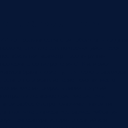
Когда обсуждать проект
ИИ-контроль качества стоит обсуждать, когда на
производстве уже есть повторяющийся дефект,
нестабильный параметр, дорогая ручная
проверка, спорные решения ОТК или риск
выпуска брака к клиенту. Для первого разговора
достаточно описать изделие, признак, место
возникновения, скорость линии, текущий
контроль и желаемое действие системы.
Такой разбор быстро показывает, какой тип
данных нужен: камера, вес, размер, вибрация,
звук, температура, история операций или
комбинация источников. После этого можно