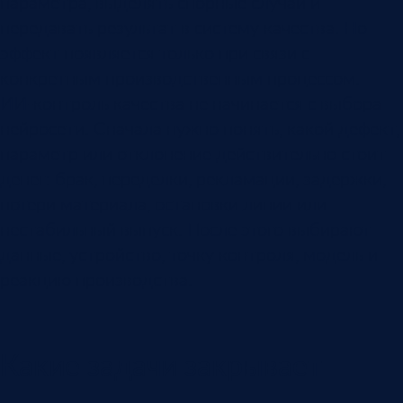
параметра, выделять спорные случаи и
передавать результат в систему качества. Но
эффект появляется только при связи с
конкретным производственным процессом.
ИИ-контроль качества не начинается с выбора
нейросети. Сначала нужно понять, какой дефект,
параметр или отклонение действительно стоит
денег: брак, переделки, рекламации, задержки,
потери материала, остановки линии или
нестабильный выпуск. После этого выбирают
данные, устройство, точку контроля, модель и
реакцию производства.
Какие задачи закрывает