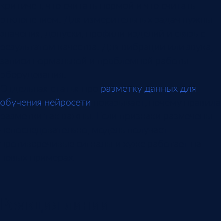
критичен, что считать нормой и что считать
отклонением. Для измерительных задач нужны
значения, допуски, профили изделий и связь с
результатом качества. Для вибрации или звука,
записи нормальной и проблемной работы
оборудования.
Отдельная статья про
разметку данных для
обучения нейросети
показывает, почему правила
разметки так важны. Если признаки размечены
непоследовательно, модель получает
противоречивые сигналы и хуже работает на
новых примерах.
Реакция линии