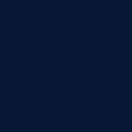
связка с MES, учет брака или пересмотр правил
распределения расходов. Себестоимость
производства в ERP становится управленческой
только тогда, когда она объяснима.
Руководитель должен видеть не одну итоговую
цифру, а причины, которые можно проверить и
изменить.
Решения
ИИ-решения
Обучение нейросетей
Проекты
Разработка систем
Разработка CRM