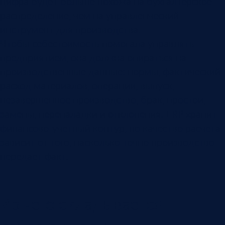
цифра будет больше похожа на бухгалтерское
распределение, чем на управленческий
инструмент для производства.
Чтобы себестоимость помогала управлять
предприятием, она должна опираться на
производственные данные: нормы, фактический
расход материалов, операции, выпуск,
незавершенное производство, брак, простои,
замены, переналадки и отклонения. ERP хранит
финансово-учетный контур, но качество расчета
зависит от того, насколько точно производство
передает факт.
Из чего складывается