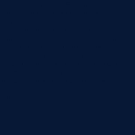
раскрывается отдельно: без норм ERP не
понимает, что считать отклонением.
Но нормы дают только ожидание. Фактическая
себестоимость появляется, когда система
получает реальные движения: выдано сырье,
списан материал, выполнена операция,
зафиксирован выпуск, отражен брак,
возвращены остатки, учтены замены. Если
фактический расход вводится приблизительно
или закрывается общей проводкой, ERP не
сможет показать, где именно возникла
проблема.
Роль ERP