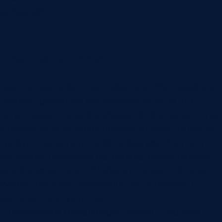
операций.
Брак и потери
Брак нельзя просто растворять в себестоимости
годной продукции без анализа. Иногда это
допустимая технологическая потеря, заложенная
в норму. Иногда это исправимый брак, который
требует дополнительной операции. Иногда это
системная проблема материала, оборудования
или режима. Если ERP хранит только итоговую
сумму списания, производство не получает
сигнала для улучшения.
В правильной модели брак связан с партией,