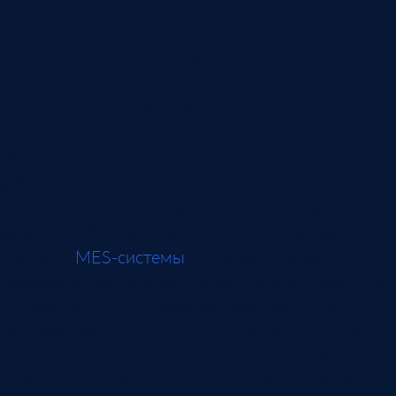
Роль MES и цехового факта
ERP не всегда удобно использовать как
инструмент оперативного цехового ввода.
Мастеру и оператору нужны сменные задания,
рабочие центры, фактическое время, причины
простоев, результаты операций, отметки
качества и быстрое подтверждение выпуска.
Это зона
MES-системы
, которая собирает
производственный факт ближе к месту события.
Связка MES и ERP помогает разделить роли.
MES фиксирует, что реально произошло в смене:
сколько изделий изготовлено, сколько времени
заняла операция, где был простой, какой брак