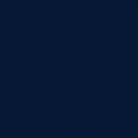
операцией, причиной, ответственным участком и
решением: списать, доработать, вернуть на
предыдущую операцию, предъявить
поставщику, пересчитать норму. Тогда
себестоимость показывает цену изделия и
стоимость нестабильности процесса.
Какие данные нужны
Актуальные спецификации и маршруты
производства.
Нормы материалов, времени, операций и
ресурсов.
Фактический расход материалов и возврат