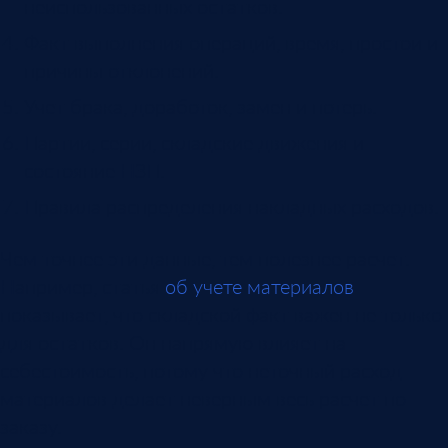
неиспользованных остатков.
Факт выполнения операций, время, простои и
причины отклонений.
Учет брака, доработок, замен и потерь.
Партии, серии, складские движения и
состояние НЗП.
Правила распределения накладных расходов.
Чем точнее эти данные, тем полезнее расчет.
Например, статья
об учете материалов
показывает, что складской факт важен не только
для остатков. Он напрямую влияет на
себестоимость, потому что неточный расход
материалов делает неверным весь расчет по
заказу.