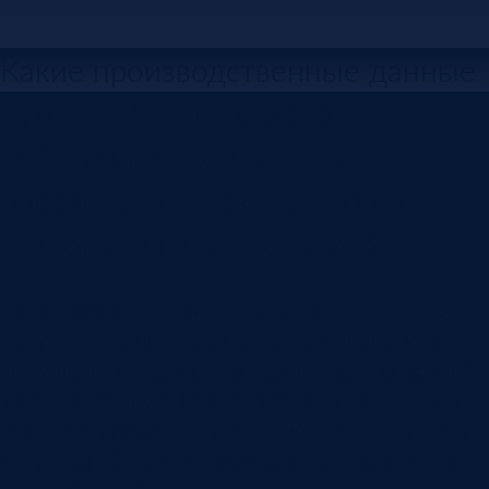
Какие производственные данные
нужны ERP для расчета
себестоимости: материалы,
операции, выпуск, НЗП, брак,
отклонения и связка с MES.
Себестоимость производства часто пытаются
получить в конце месяца, когда изделия уже
выпущены, материалы списаны, часть операций
закрыта вручную, брак разобран в таблицах, а
реальные причины отклонений забыты. В такой
ситуации ERP может сформировать расчет, но