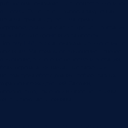
рублях: она показывает, где процесс отклонился
от нормы. Одно дело — выросла закупочная
цена материала, другое — материал
перерасходовали на участке, третье — операция
заняла больше времени из-за простоя.
Поэтому ERP должна показывать отклонения по
причинам. Материальное отклонение, ценовое
отклонение, отклонение по времени операции,
брак, переналадки, накладные расходы и
недозагрузка оборудования требуют разных
управленческих действий. Закупки,
производство, технологи и качество должны
видеть свою часть причины.
Незавершенное производство