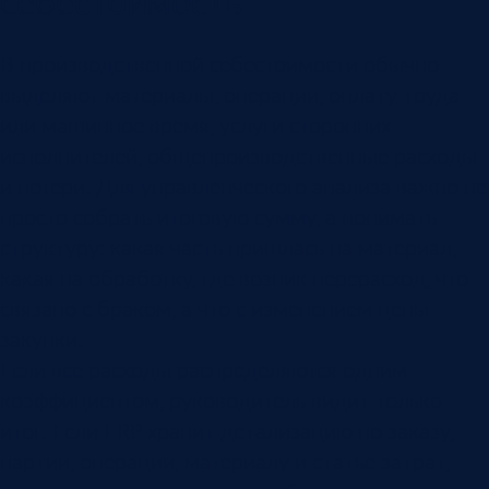
себестоимость
В производственной себестоимости обычно
выделяют материалы, операции, оплату труда
или машинное время, услуги сторонних
исполнителей, общепроизводственные расходы
и потери. Для управленческого анализа важно не
просто собрать итоговую сумму, а понимать
структуру: какая часть пришлась на материал,
какая на обработку, где возник перерасход, что
связано с браком, а что с изменением цены
закупки.
Если все расходы распределяются одним
коэффициентом, руководитель видит только
итог. Если ERP хранит детализацию по заказу,
партии, операции, материалу и статье затрат,