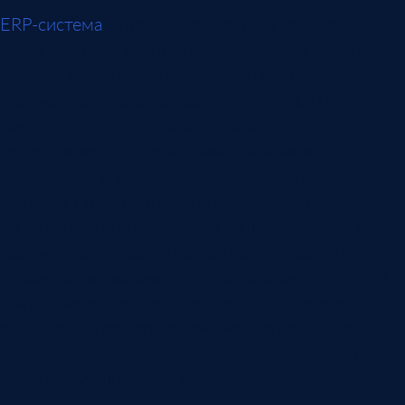
ERP-система
отвечает за учетный каркас:
номенклатуру, спецификации, заказы, склад,
партии, закупочные цены, производственные
документы, статьи затрат, выпуск, НЗП и
закрытие периода. Она связывает
себестоимость с финансами, запасами,
продажами и управленческой отчетностью.
Сильная ERP-дисциплина означает, что
материалы не списываются задним числом без
причины, спецификации актуальны, замены
отражаются как замены, а не исчезают в общей
статье расходов. Тогда расчет себестоимости
становится проверяемым: можно пройти от
итоговой цифры к конкретному заказу, партии,
материалу или операции.