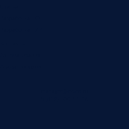
Статьи
Разработка ПО
Разработка ERP
Контакты
Автоматизация
Анализ звонков
manager@indins.ru
8 (812) 500-51-16