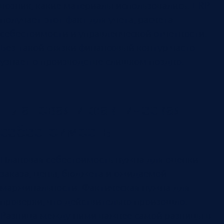
возник, какие материалы использовались. ERP
получает этот факт для учета, расчета
себестоимости и управленческой отчетности.
Без такой связки финансовый контур часто
узнает о производстве слишком поздно.
Плановая и фактическая
себестоимость
Плановая себестоимость нужна для оценки
заказа, цены, бюджета и ожидаемой
маржинальности. Фактическая нужна для
проверки, что действительно произошло.
Разница между ними важнее самой разницы в