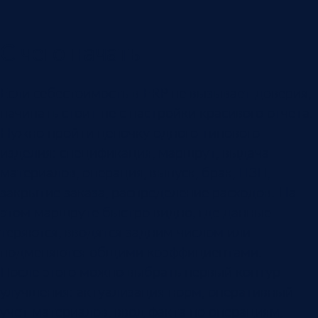
С чего начать
Если себестоимость в ERP не вызывает доверия,
начинать стоит не с настройки красивого отчета.
Нужно пройти цепочку одного типового
изделия: спецификация, маршрут, выдача
материалов, операция, выпуск, брак, НЗП,
закрытие заказа, распределение расходов. На
этом маршруте быстро видно, где данные
теряются, вводятся задним числом или
подменяются общими коэффициентами.
После этого можно выбрать первый контур
улучшения: актуализация норм, оперативный
учет материалов, ввод факта по операциям,