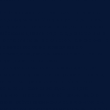
НЗП часто искажает себестоимость, если его
ведут формально. Материал уже выдан в цех,
операции частично выполнены, часть изделий
забракована, партия ждет следующего этапа, а
документы закрываются позже. Если система не
понимает состояние незавершенного
производства, расходы могут попасть не в тот
период или не в тот заказ.
Для управляемого учета важно видеть, где
находится партия, какие операции выполнены,
сколько материалов уже потреблено, что
осталось в цехе и какие изделия еще не
выпущены на склад готовой продукции. Это
снова требует связи между складским учетом,
маршрутом производства и фактом выполнения