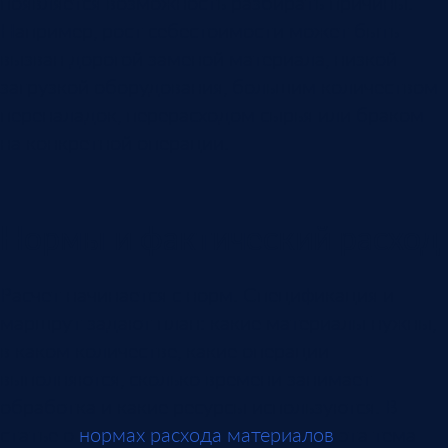
появляется возможность разбирать причины.
Например, рост себестоимости может быть
вызван дорогой заменой материала, низкой
загрузкой оборудования, большим количеством
переналадок, перерасходом сырья или браком
на конкретной операции.
Нормы и фактический расход
Расчет начинается с норм. Спецификация и
маршрут задают план: какие материалы нужны,
в каком количестве, какие операции
выполняются, сколько времени занимает
обработка и какие ресурсы используются. В
статье о
нормах расхода материалов
эта тема