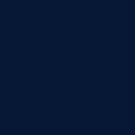
о уйти на единицу
 цифры могут быть
ые материалы.
е. Для простого
стройками
раскрое, другой
ьнице”, а как