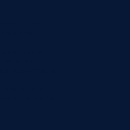
, склад выдал
ческий расход
дку и потратил
списали после
разные ситуации, но
 видит сумму. А
 замена или решение