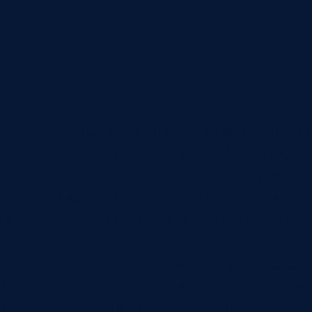
оказывает. Перерасход бывает признаком ош
вия. Поэтому в системе должна быть цифра 
ричин: технологический отход, брак, дорабо
шибка списания, недостача, изменение конс
ромным. Если причин слишком много, сотруд
, чтобы видеть повторяемость. Если перера
а может скрываться в режиме оборудования, 
орме. Если отклонение гуляет по разным за