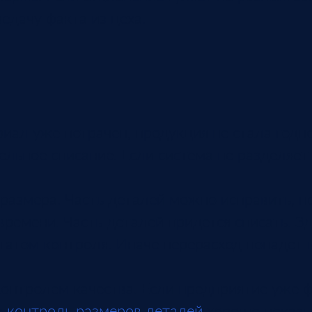
едачу факта из цеха.
иал уже потрачен, продукция не стала годно
ельное списание. Если система не разделяет
размера. Часть деталей можно исправить, н
ремени. Часть деталей придется списать. Зд
ьтатом контроля. Иначе перерасход попадет
контролем качества. Если предприятие уже 
о
контроль размеров деталей
хорошо показы