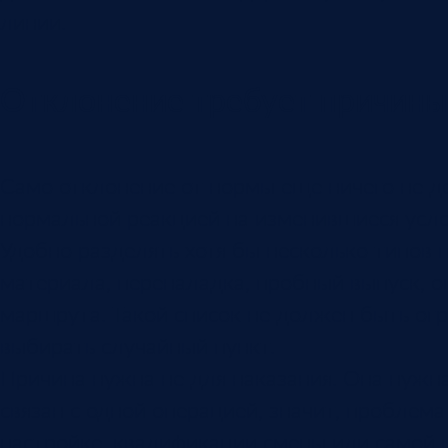
линии.
Отклонение требует причины
Само отклонение от нормы еще ничего не д
нормальной реакцией на изменившиеся усло
Удобно разделять хотя бы несколько типов п
материала, переналадка, пробный выпуск, о
маршрута. Такой список не должен быть ог
выбирать случайный пункт.
Причина нужна не для наказания. Она нужна
связан с одной операцией, значит, проблем
настройке, квалификации смены или самой н