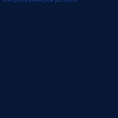
ерации, а не оставаться устным объяснением
а смена сработала хуже обычного. Тогда он
ами опасно: технология меняется, материал 
делия уточняется.
яются и подтверждаются фактами. Если три 
руте, это повод разбираться. Возможно, н
, фактическая технология давно изменилась.
ачество входного материала.
т дисциплины. Если сотрудник списывает ма