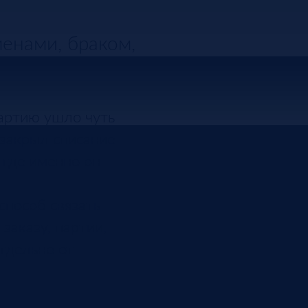
менами, браком,
партию ушло чуть
 закрыл списание
 где именно он
способ связать
 заказу, партии,
отдельно от