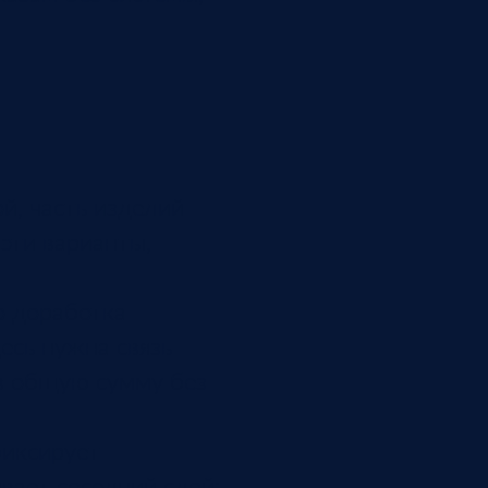
й, часть изделий
 эти варианты,
о доработка
есь нужна связь
 в общую сумму без
фиксирует
вает соседний слой: