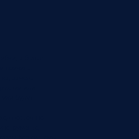
ибки, а бывает
и причина.
тка, замена
трукции или
ники будут
сход постоянно
инструменте,
казам без системы,