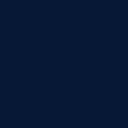
 мастера.
а перестанет быть
меняется,
месяца подряд один
орма была
 Возможно,
териал задним