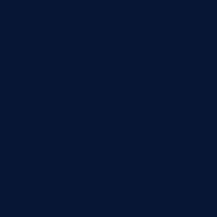
Что считать нормой
В управленческом смысле норма отвечает н
продукции при заданной технологии и норм
полезный расход, технологические отходы, 
Ошибка начинается там, где норму восприн
производства этого иногда хватает. Для уча
оборудования и разными партиями материал
Одна и та же деталь может иметь разный ра
длине партии или другой операции. Поэтому 
правило, привязанное к изделию, специфика
Где норма теряет смысл