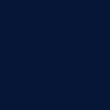
дефект должен быть привязан к партии и оп
Когда норму пересматривать
Норма не должна меняться каждый раз, когд
ориентиром. Но и держать старую норму год
оборудование изнашивается, конструкция из
Пересмотр нужен, когда отклонения повтор
материал уходит выше нормы на одном марш
рассчитана для другой заготовки. Возможно
производство компенсирует нестабильное к
В таком разборе полезно отделять норму о