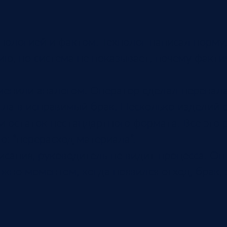
нологией и фактом. Технолог написал норму
ю, но система не показывает, почему факти
енили аналогом. Оператор сделал перенала
шла в исправимый брак. Несколько изделий 
и остаток нестандартного формата. Все это 
о: “перерасход материала”.
исания, руководитель не видит процесса. Он
жно моментом, когда появился отход, брак,