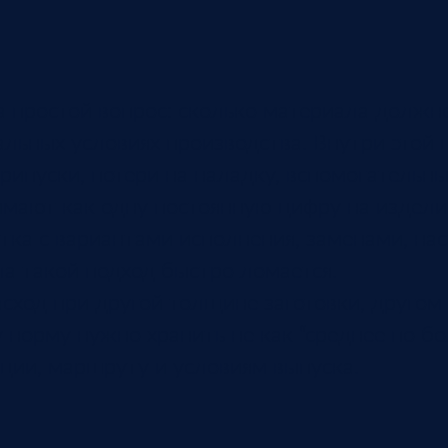
а простой вопрос: сколько материала должн
альных условиях производства. Внутри этой
припуски, потери на наладку, вспомогательн
имают как одну постоянную цифру на издели
стка с вариантами исполнения, заменами, на
а такой подход быстро ломается.
сход при другой толщине заготовки, другом 
норму нужно хранить не как “среднее по бол
ции, маршруту и условиям выпуска.