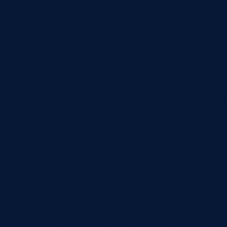
нужно проверять дисциплину списания и пер
Брак и доработка
Брак сильно искажает нормы расхода. Матер
может уйти на доработку, часть — в окончат
норма начинает врать.
Например, партия выпущена с отклонением 
потребует дополнительного материала или в
между нормой, партией, операцией и резул
объяснения причины.
Поэтому нормы расхода нужно связывать с 
измерения, допуски и отклонения, статья пр