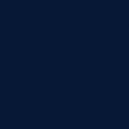
ся от факта выпуска, а не от ручной оценки
расход. Склад и производство показывают ф
ем, которое нужно объяснить.
ерез заказ, спецификацию, складские остатки
лько материала нужно, где он лежит, что зар
дится ближе к цеху. Там появляются перенал
операции и решения мастера. Поэтому для м
норму с маршрутом, сменным заданием, факт
да ERP и MES спорят за одну функцию, а ког
лановую картину. MES помогает увидеть, чт