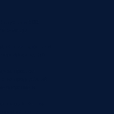
. Выпустили 500
актическое
, партии, закупки и
езервировано, что
адки, простои,
ногих предприятий
ом операции и
да каждая система
о произошло на