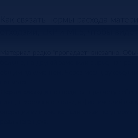
Как связать нормы расхода матер
отходами, ERP и MES, чтобы виде
Материал редко “пропадает” внезапно. Обы
больше, на другой заменили сырье, на треть
общим документом. Через месяц руководител
появился.
Норма расхода
не сводится к расчету себес
план, технологию, склад и фактический выпус
операции или смене. Если связи нет, норма
реального цеха.