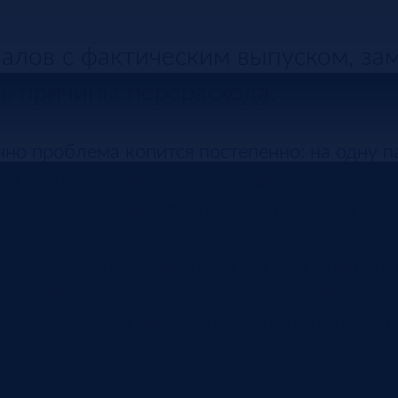
иалов с фактическим выпуском, за
ть причины перерасхода.
чно проблема копится постепенно: на одну 
ей часть изделий ушла в доработку, а склад
ь видит перерасход, но уже трудно понять,
тоимости. В производственной компании это 
к. Если эта связь есть, отклонение видно по
 превращается в справочник, который живет 