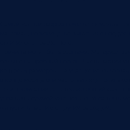
Самый частый разрыв появляется между тех
материал, производство выпустило продукци
отличился от расчетного.
Причины могут быть разными. Материал зам
больше на пробный прогон. Часть партии у
контроля размеров. На участке использовал
в конце месяца они часто выглядят одинаков
Если в компании есть только общий факт сп
управлять суммой уже поздно. Управлять мо
выпустить партию с другим расходом.
Связь с выпуском