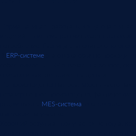
Норма начинает работать, когда она считает
изделий — система рассчитывает плановый 
потребление. Разница становится отклонени
В
ERP-системе
эта связка обычно проходит ч
себестоимость. ERP отвечает на вопрос, ско
списано и как это влияет на деньги.
Но производственная реальность часто нахо
незавершенное производство, фактические 
рядом нужна
MES-система
: она связывает 
выпуском на участке.
Хороший результат получается не тогда, ког
делает свою часть. ERP держит учетную и п