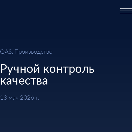
QAS, Производство
Ручной контроль
качества
13 мая 2026 г.