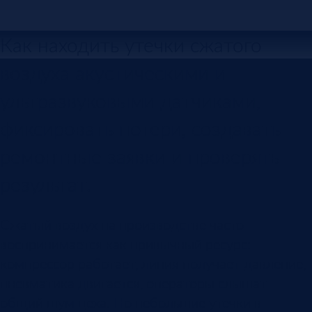
Как находить утечки сжатого
воздуха акустическими и
ультразвуковыми датчиками,
фиксировать потери, создавать
ремонтные заявки и проверять
результат.
Сжатый воздух на производстве часто
воспринимается как привычный ресурс:
компрессор работает, линия получает давление,
пневматика двигается, операторы слышат
общий шум цеха. Но небольшие утечки в