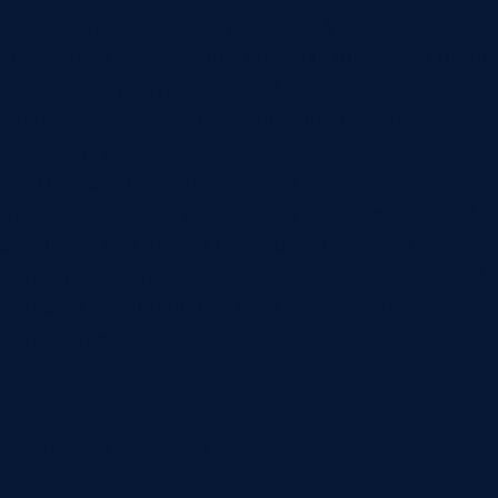
подождать планового ремонта. Утечка на
критичном пневмоузле, который влияет на цикл
операции, требует быстрой проверки.
Поэтому событие утечки должно иметь
карточку: участок, оборудование, точка,
примерная критичность, дата обнаружения,
ответственный за ремонт, статус, комментарий и
результат повторной проверки. Без этого
обнаружение превращается в список замечаний,
который трудно довести до фактического
устранения.
Потери и приоритеты