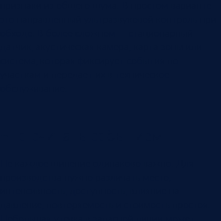
признаки из общего шума. В простом варианте
это направленный ультразвуковой контроль при
обходе. В более сложном — стационарный
датчик, акустическая камера, карта зоны или
система, которая фиксирует события по
участкам и передаёт их в техническое
обслуживание.
Что считать событием
Не каждое шипение одинаково важно. Для
производства нужно различать место,
интенсивность, доступность, влияние на
давление, повторяемость и стоимость простоя.
Небольшая утечка в запасной линии может