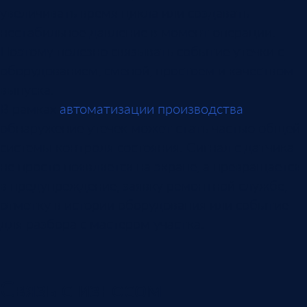
увеличивать время цикла или создавать
нестабильное давление в момент операции.
Поэтому полезно связывать событие утечки с
оборудованием, сменой, простоем и качеством
выпуска.
В рамках
автоматизации производства
обнаружение утечек может стать частью общей
системы контроля состояния. Сигнал с датчика
не просто появляется на экране, а превращается
в предупреждение, заявку ремонтной службе,
отметку в истории оборудования или событие
для разбора с мастером участка.
Связь с износом