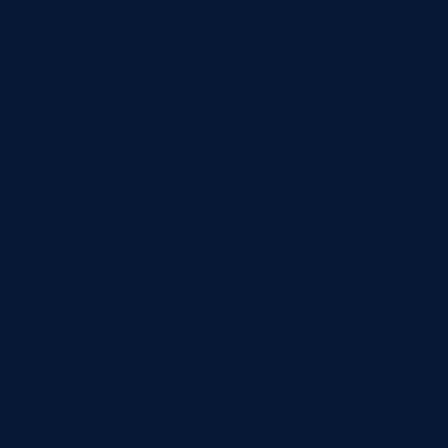
соединениях, шлангах, клапанах, фитингах и
пневмоузлах могут месяцами расходовать
энергию, снижать стабильность оборудования и
оставаться незаметными при обычном обходе.
Обнаружение утечек воздуха нужно строить не
как разовую охоту с прибором, а как регулярный
технический процесс. Акустический или
ультразвуковой контроль помогает найти место
утечки, оценить её критичность, передать
событие в ремонт и проверить, исчезла ли
проблема после устранения. Тогда предприятие
снижает потери и получает управляемую
картину по инженерной инфраструктуре.
Где возникают утечки