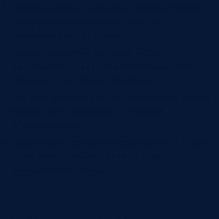
Выбрать формат контроля: периодический
обход, стационарные датчики или
комбинированная схема.
Описать карточку события: место,
критичность, статус, ответственный, срок
ремонта и повторная проверка.
Связать крупные или повторяющиеся утечки с
ремонтными заявками и историей
оборудования.
Сравнивать состояние после ремонта, чтобы
не закрывать заявку только по факту
выполненной работы.
Типичные ошибки