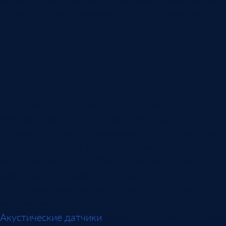
только на слух, такие места часто выпадают из
контроля.
Почему на слух не хватает
В цехе много фонового шума: станки,
компрессоры, вентиляторы, транспортёры,
пневматические срабатывания, удары, вытяжка.
На этом фоне слабую утечку сложно отличить от
нормальной работы оборудования. Кроме того,
часть звука от выхода воздуха лежит в
ультразвуковом диапазоне, который человек не
воспринимает напрямую.
Акустические датчики
помогают выделять такие