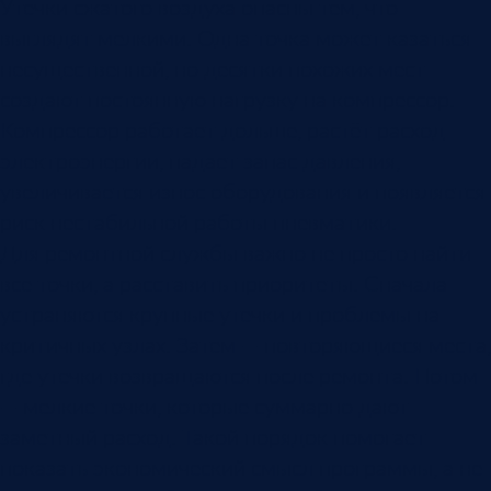
Утечки сжатого воздуха опасны тем, что
выглядят мелкими. Одна точка может казаться
несущественной, но десятки похожих мест
создают постоянную нагрузку на компрессор.
Компрессор работает дольше, растёт расход
электроэнергии, падает запас давления,
увеличивается износ оборудования и появляется
риск нестабильной работы пневматики.
Для ремонтной службы важно не просто найти
все точки, а расставить приоритеты. Сначала
устраняются крупные утечки и проблемы на
критичных узлах. Затем — повторяющиеся места,
где утечки возвращаются после ремонта. Потом
— мелкие точки, которые суммарно дают
заметный расход. Такой порядок помогает
показать экономический смысл программы, а не