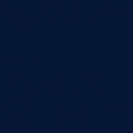
она после ремонта, какие узлы повторяются
чаще всего. Такая статистика помогает перейти
от случайных обходов к управлению
инфраструктурой.
Как запускать контроль
Разделить сеть сжатого воздуха на зоны:
компрессорная, магистрали, линии,
пневмоузлы, шкафы и труднодоступные
участки.
Определить критичные места, где падение
давления влияет на цикл, качество или
безопасность.