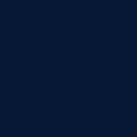
Обучение нейросетей
Проекты
Разработка систем
Разработка CRM
Статьи
Разработка ПО
Разработка ERP
Контакты
Автоматизация
Анализ звонков