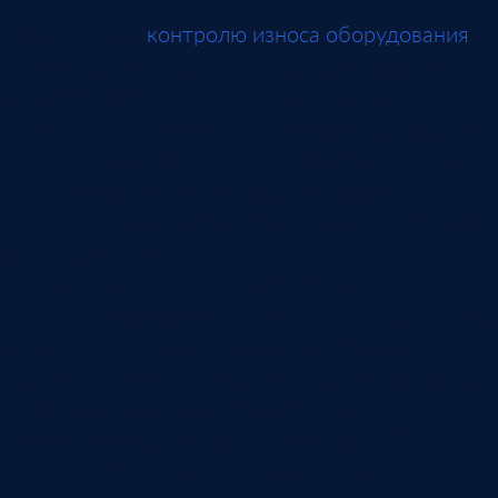
Тема близка к
контролю износа оборудования
,
но фокус другой. Износ связан с деградацией
узла во времени: подшипником, валом,
приводом, инструментом. Утечка воздуха чаще
относится к герметичности инженерной системы
или пневматического узла. Обе задачи
используют акустические признаки, но требуют
разных действий.
Если датчик слышит изменение работы
подшипника, реакцией может быть диагностика
узла. Если он локализует утечку, реакцией
становится ремонт соединения, замена шланга,
проверка клапана, затяжка фитинга или
изменение регламента обслуживания. Эти
события нужно хранить раздельно, чтобы