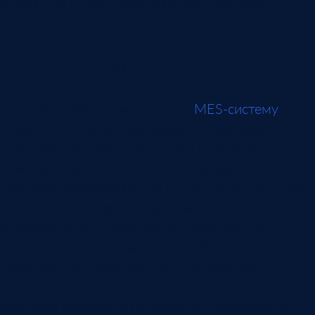
аналитика не смешивала разные причины.
Данные и MES
Если предприятие использует
MES-систему
,
событие утечки можно связать с рабочим
центром, сменой, операцией и простоем. Это
помогает понять, где потери воздуха
действительно влияют на выпуск, а где они пока
являются инженерным замечанием.
Руководителю нужна карта утечек вместе с
влиянием на план, качество и обслуживание.
Даже без полноценной MES полезно вести
историю: когда утечку нашли, сколько времени
она была открыта, кто устранил, вернулась ли