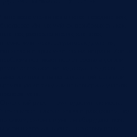
Чаще всего утечки появляются в соединениях,
быстроразъёмных муфтах, резьбовых стыках,
шлангах, распределителях, клапанах,
пневмоцилиндрах, регуляторах давления,
фильтрах и старых участках магистрали. Иногда
проблема возникает после переналадки или
ремонта: соединение подтянули не до конца,
заменили шланг на неподходящий, оставили
временную вставку или не проверили участок
после запуска.
Отдельный риск — труднодоступные места.
Утечка может находиться за ограждением, под
потолком, рядом с шумным оборудованием,
внутри шкафа или в узле, к которому редко
подходят без причины. Если обход проводится