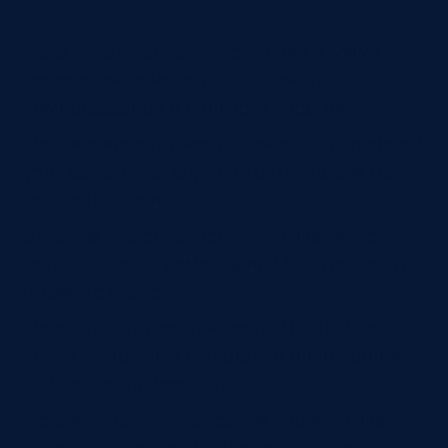
Искать только крупные утечки.
Сумма
мелких точек может быть заметной для
компрессорной и бюджета энергии.
Не фиксировать место точно.
Без привязки к
узлу ремонтная служба тратит время на
повторный поиск.
Закрывать без проверки.
Утечка может
остаться после ремонта или быстро вернуться
в том же месте.
Не разделять критичность.
Все найденные
точки не должны попадать в один общий
список без приоритета.
Не связывать с процессом.
Если утечка
влияет на цикл или качество, она должна