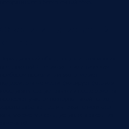
превратить её в бесконечный обход.
Обход или стационарный
контроль
Периодический обход подходит для многих
предприятий. Специалист с акустическим
прибором проходит линию, отмечает
подозрительные места, фиксирует фото или
координату, создаёт заявку и после ремонта
проверяет участок повторно. Такой подход
хорошо работает, если утечки не меняются
каждую смену и есть дисциплина закрытия
замечаний.