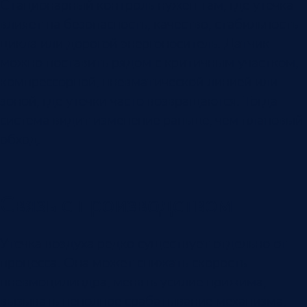
Стационарный контроль нужен там, где утечка
влияет на безопасность, качество, стабильность
цикла или дорогой энергоноситель. Датчик
можно поставить рядом с критичным участком,
компрессорной, пневматической линией или
зоной, где утечки часто возвращаются. Тогда
система видит изменение раньше, чем плановый
обход.
Связь с производством
Утечка воздуха редко существует отдельно от
процесса. Она может снижать скорость
пневмоцилиндра, менять усилие прижима,
вызывать неполное срабатывание механизма,