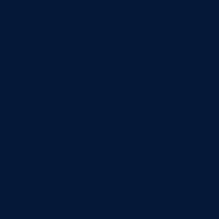
быть видна производству, а не только
ремонту.
Обнаружение утечек воздуха даёт эффект, когда
найденный акустический сигнал доводится до
действия. Датчик помогает найти место, система
фиксирует событие, ремонт получает понятную
задачу, а производство видит, какие участки
создают повторяющиеся потери. Если на
предприятии уже есть шумные пневматические
зоны или растущие расходы на сжатый воздух,
начинать стоит с карты сети, критичных узлов и
правил закрытия утечек после ремонта.
Решения
ИИ-решения