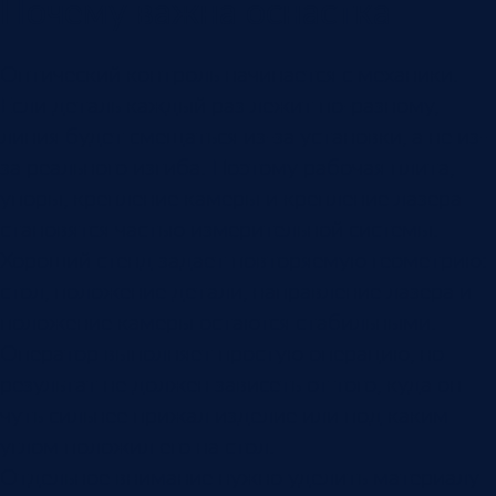
Почему важна оснастка
Оптический контроль начинается с механики.
Если деталь каждый раз лежит по-разному,
линия будет смещаться из-за установки, а не из-
за реального изгиба. Поэтому рабочая плита,
упоры, крепление камеры и крепление лазера
становятся частью измерительной системы.
Хороший стенд задает повторяемую геометрию:
стол, положение детали, направление лазера и
положение камеры остаются стабильными.
Оператор выполняет простую операцию, но
результат не должен зависеть от того, куда он
чуть сильнее прижал изделие или под каким
углом положил его на стол.
Отдельное внимание нужно уделить материалу