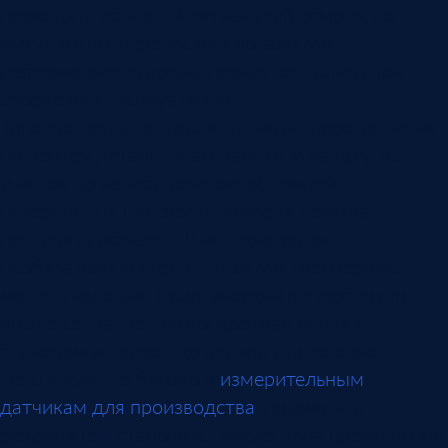
проходить обычный визуальный осмотр, но
иметь изгиб, перекос или локальную
деформацию, которые проявятся только при
сборке или эксплуатации.
Типовые зоны контроля выглядят просто: линия
по центру детали, диагональ от угла до угла,
участок по изгибу, сечение объемной
поверхности, плоскость, которая должна
повторять образец. Для таких задач
необязательно строить полную трехмерную
модель изделия. Практический вопрос звучит
иначе: совпадает ли конкретная линия с
эталоном и насколько велико отклонение.
По смыслу это близко к
измерительным
датчикам для производства
, потому что
результатом становится число, зона превышения