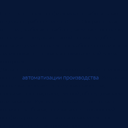
Стенд контроля профиля может работать как
отдельное рабочее место ОТК. Оператор кладет
изделие, выбирает шаблон, запускает проверку
и получает результат. Такой формат удобен,
когда изделие проверяется выборочно или когда
линия пока не готова к автоматической врезке
контроля.
Дальше стенд можно включить в более широкий
процесс
автоматизации производства
. Результат
проверки передается в журнал качества,
связывается с партией, сменой, оборудованием
или заказом. Руководитель видит не только
количество брака, но и характер отклонений: где
профиль уходит от эталона и как меняется
ситуация после настройки процесса.