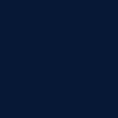
прикладывает шаблон, держит инструмент и
оценивает результат.
Стенд контроля профиля решает эту задачу
через лазерную линию и камеру. Деталь ставится
в фиксированное положение, на нужную зону
проецируется линия, а программа сравнивает ее
форму с эталоном. На выходе производство
получает не общий спорный вывод, а понятное
отклонение по выбранному профилю.
Когда нужен профиль
Профиль важен там, где форма изделия влияет
на сборку, прилегание, герметичность, внешний
вид или дальнейшую обработку. Деталь может