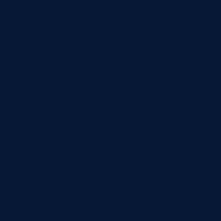
и сохраненный протокол проверки. Отличие от
обычного измерительного инструмента в том,
что контроль идет по оптической картине
профиля, а не по одной точке.
Как работает лазерная линия
Лазерная линия превращает форму поверхности
в видимую кривую. Когда поверхность меняет
высоту, наклон или изгиб, линия на изображении
смещается. Камера, установленная под
стабильным углом, снимает эту линию, а
программа выделяет ее центр и сравнивает
текущую кривую с сохраненным образцом.
В режиме настройки оператор кладет эталонную