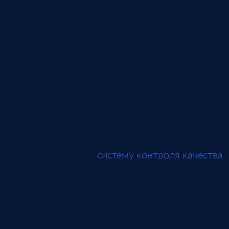
это отклонение от партии к партии.
Для одной проверки можно сохранять
идентификатор шаблона, дату, время, номер
партии или изделия, изображение с лазерной
линией, кривую профиля, максимальное
отклонение, среднее отклонение, процент
расхождения и список участков, где превышен
допуск. Такой набор данных помогает разбирать
проблему по фактам.
Если проверка связана с браком, результат
можно передавать в
систему контроля качества
.
Тогда отклонение профиля становится частью
истории изделия или партии: видно, когда
проблема появилась, на каком типе детали, как
часто повторяется и какие действия после этого
выполнялись.