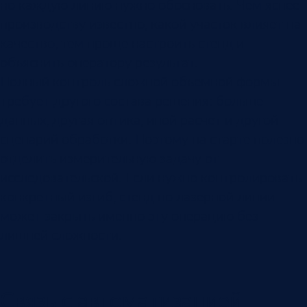
но каждую линию нужно обосновать. Чем яснее
производству известно, какой участок влияет на
качество, тем проще настроить стенд и
объяснить оператору результат.
Полный контроль сложной объемной формы
требует другого состава решения: больше
данных, другая оптика, иной расчет и другой
сценарий обработки. Поэтому на старте полезно
отделить измерительную задачу от
исследовательской. Если нужно контролировать
конкретный изгиб, стенд по лазерной линии
может закрыть именно эту операцию без
лишней сложности.
Связь с автоматизацией