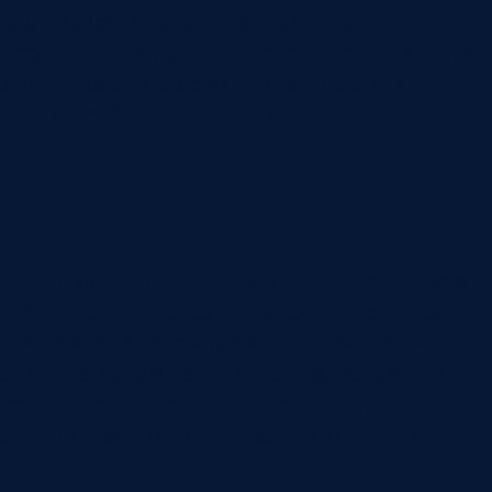
производства появляется эталонная линия,
текущая линия и расчет отклонения. Если допуск
задан корректно, результат проще объяснить
оператору, ОТК и технологу.
Как начинать проект
Начинать стоит с деталей, а не с выбора камеры.
Нужны годные образцы, проблемные образцы,
описание критичной линии и понимание, что
считается превышением. Если производство не
может показать реальный дефект, стенд будет
сложно настроить на полезное отличие от
эталона.