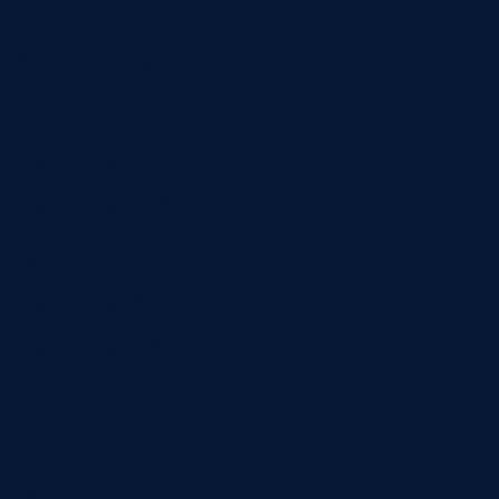
ИИ-решения
Обучение нейросетей
Проекты
Разработка систем
Разработка CRM
Статьи
Разработка ПО
Разработка ERP
Контакты
Автоматизация
Анализ звонков