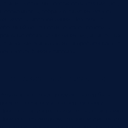
детали. Блестящая поверхность, темный цвет,
шероховатость, ребра и отражения меняют
видимость лазерной линии. Поэтому до
обещаний по точности полезно проверить
реальные образцы: как линия видна на годных
деталях, как она выглядит на проблемных, где
появляются блики и разрывы.
Что показывает результат
Результат контроля профиля должен быть
понятен оператору и полезен технологу.
Простого статуса годно или не годно часто мало.
Производству важно видеть, какой участок ушел
от эталона, насколько сильно и повторяется ли