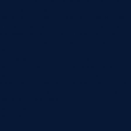
После этого проверяется видимость лазерной
линии на материале. Важно понять, какой цвет
линии дает лучший контраст, как влияют блики,
нужна ли матовая подложка, где поставить фон,
как зафиксировать деталь и насколько удобно
оператору повторять операцию много раз за
смену.
Если задача уже сформулирована, можно
обсудить ее как инженерный проект: какие
профили контролировать, как задавать эталон,
какие данные сохранять и нужна ли интеграция с
системой качества. Чем конкретнее описана
линия контроля, тем быстрее стенд
превращается из идеи в рабочее средство
проверки.
Решения