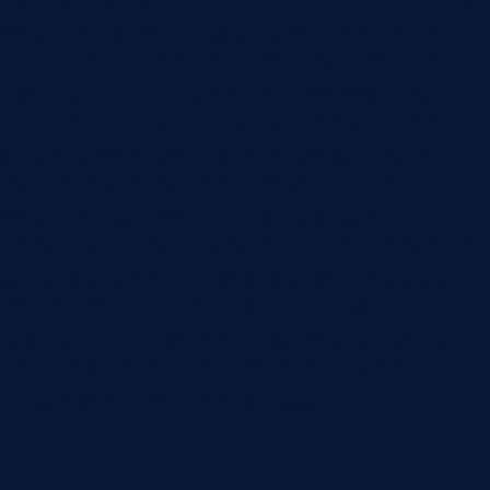
деталь, направляет лазер на нужную зону и
задает область контроля. Система сохраняет
положение линии как шаблон. Для другого
изделия создается отдельный профиль: своя
зона, свои допуски, своя логика результата.
В рабочем режиме оператор устанавливает
деталь к упорам и запускает проверку.
Программа снимает текущую линию, совмещает
ее с эталоном и считает отклонения. На экране
можно показать две линии, подсветить
проблемные участки и вывести максимальное,
среднее или RMS-отклонение, если такие
показатели нужны для процесса.