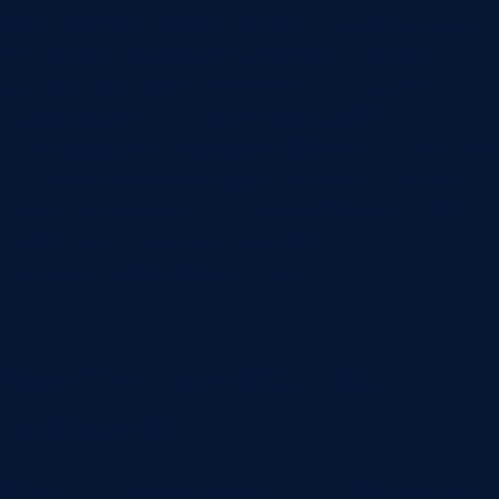
Если контроль должен влиять на дальнейшее
движение изделия, стенд может выдавать
сигнал оператору, формировать запись о
несоответствии или отправлять событие в
производственную систему. В этом случае важно
заранее определить роли: кто создает эталон,
кто меняет допуски, кто подтверждает спорный
результат и кто отвечает за реакцию на
повторяющееся отклонение.
Отличие от визуального
контроля
Визуальная система смотрит на изображение