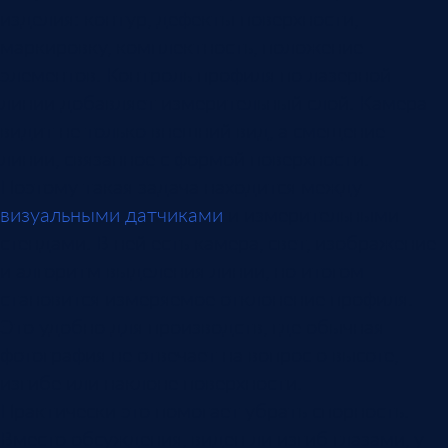
изделия: контур, дефекты поверхности,
маркировку, комплектность, положение
элементов. Контроль профиля по лазерной
линии добавляет измерительный слой. Камера
видит не только внешний вид, а смещение
линии, связанное с формой поверхности.
Поэтому такая задача находится между
визуальными датчиками
и измерительными
стендами. В ней есть камера, свет, изображение
и алгоритм выделения линии, но итогом
становится измеряемое отклонение профиля.
Это удобно для производств, где обычная
фотография не отвечает на вопрос о высоте,
изгибе или наклоне поверхности.
Практически это помогает убрать спорность.
Вместо обсуждения, виден ли изгиб глазами, у