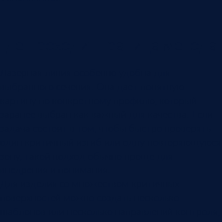
Где проходит граница метода
Лазерная линия особенно удобна для
выбранного сечения. Она дает понятную
картину по конкретному профилю, который
заранее выбран как важный для качества. Если
задача состоит в том, чтобы быстро проверять
один критичный изгиб или одну повторяющуюся
зону, такой подход обычно проще для
внедрения и понимания.
Для изделия со множеством критичных
поверхностей можно создать несколько
шаблонов или несколько направлений контроля,