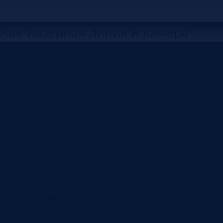
Как лазерная линия и камера
помогают сравнить изгиб или
выбранное сечение детали с
эталоном и сохранить результат
проверки.
На производстве часто требуется проверить не
всю деталь целиком, а конкретную линию: изгиб,
выбранное сечение, плоскость прилегания или
участок, где чаще всего появляется отклонение.
Вручную такая проверка занимает время и
зависит от того, насколько одинаково оператор