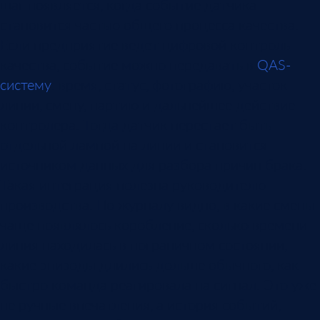
шаг появляется, когда событие датчика
становится частью общего процесса качества.
Если предприятие ведет цифровой контроль
качества, событие можно передавать в
QAS-
систему
: время, статус, фотографию, участок
линии, смену, партию и дальнейшее действие
контролера. Тогда датчик перестает быть
отдельной лампой на линии и становится
источником данных для разбора причин брака.
Такая интеграция полезна руководителю
производства. По журналу видно, в какие смены
чаще появлялось коробление, сколько времени
линия находилась в пограничном состоянии,
какие эпизоды длились дольше обычного, как
быстро команда реагировала на сигнал. Это уже
не ручные впечатления, а история событий,