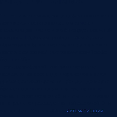
Когда стоит начинать
Проект имеет смысл, когда дефект повторяется,
появляется достаточно часто и заметен
визуально раньше, чем его фиксирует обычный
контроль. Если признак виден только после
образования брака, система все равно может
помочь с фиксацией, но экономический эффект
будет слабее.
Перед разработкой полезно ответить на
несколько вопросов: где впервые появляется
признак, сколько времени проходит до явного
брака, что должен сделать оператор после
сигнала, какая цена ошибки, нужны ли журнал и
интеграция с производственной системой. Эти
вопросы относятся к общей
автоматизации