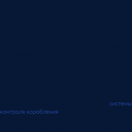
На производстве гофрокартона полотно
движется быстро, а коробление может
развиваться в течение короткого времени. Если
начало процесса замечено поздно, в брак уходит
уже не один лист, а заметный объем материала.
При скорости линии до 150 м/мин даже
несколько минут задержки дают ощутимые
потери.
Компания ИНДИНС сталкивалась с такой
задачей в реализованном проекте для
производства гофрокартона. Публичное
описание проекта доступно на странице
системы
контроля коробления
. На линии нужно было
выявлять не только финальное состояние брака,
но и ранний визуальный признак, который дает