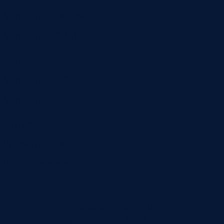
Разработка систем
Разработка CRM
Статьи
Разработка ПО
Разработка ERP
Контакты
Автоматизация
Анализ звонков
manager@indins.ru
8 (812) 500-51-16