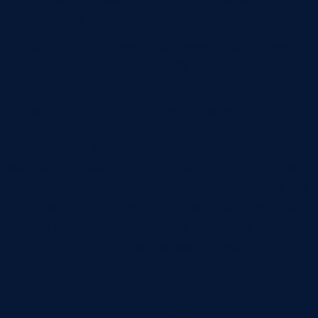
состоянии.
Желтый
: появились признаки коробления,
требуется внимание оператора.
Красный
: коробление подтверждено, нужно
действовать по правилам производства.
Такая индикация не отменяет журнал событий и
диагностические снимки. Они нужны технологу,
руководителю производства и службе качества
после смены. Но в моменте главный результат
должен быть проще: система заметила риск и
вывела его туда, где оператор его увидит.
Какие данные нужны