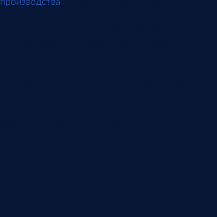
производства
, потому что датчик должен быть
встроен в реальный порядок работы цеха.
Если на линии есть повторяемый визуальный
признак брака, который сложно стабильно
контролировать вручную, задачу стоит
разобрать отдельно: выбрать точку съемки,
проверить данные, оценить скорость реакции и
понять, какой сигнал действительно поможет
смене. Хорошее решение начинается не с
камеры, а с понятного производственного
действия после обнаружения отклонения.
Решения
ИИ-решения
Обучение нейросетей
Проекты