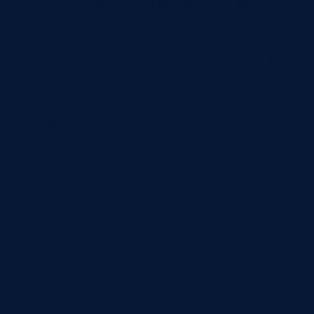
внимание распределено между несколькими
участками линии, а скорость потока не оставляет
много времени на реакцию.
Именно в таких задачах полезен не общий отчет
о качестве за смену, а ранний сигнал рядом с
линией. Камера смотрит в выбранную точку
гофроагрегата, система распознает состояние
полотна и выводит оператору понятный статус:
норма, признаки коробления или явное
коробление. Для производства это практичная
форма
контроля коробления гофрокартона
,
потому что решение работает в ритме линии, а
не после накопления брака.
Где возникает задача