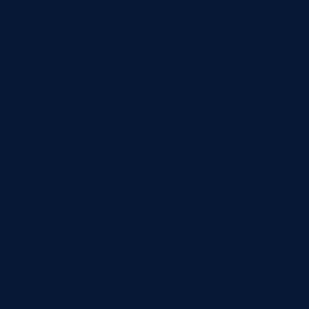
признака и после развития коробления.
Практически это выглядит так: сначала
устанавливается пилотный узел для сбора
изображений, затем кадры размечаются по
рабочим классам, спорные случаи проверяются
отдельно, после этого модель переносится на
устройство и тестируется уже в
производственном цикле.
Связь с системой качества
Первый эффект от датчика может быть
локальным: оператор раньше реагирует на риск,
а линия теряет меньше материала. Следующий