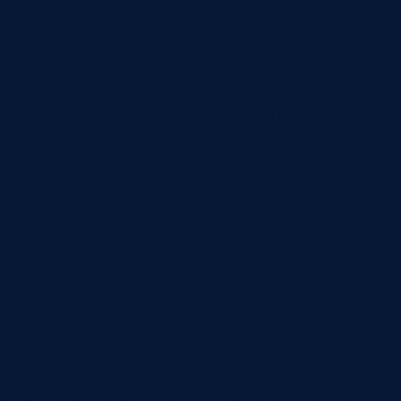
оператору время вмешаться.
Важная особенность этой задачи: коробление
нельзя надежно контролировать универсальной
камерой, поставленной в любое место. Сначала
нужно найти участок, где ранний признак виден
достаточно стабильно, затем собрать реальные
кадры с этой точки, проверить освещение,
ракурс, поведение материала и только после
этого строить алгоритм.
Что видит система
Визуальный датчик смотрит не на всю линию
целиком. Он работает с зоной интереса, где
изменение формы полотна читается раньше и