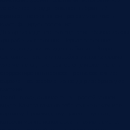
устойчивее. В кадр попадает выбранный
фрагмент потока, затем программная часть
классифицирует состояние.
Для производственного сценария обычно важны
три рабочих состояния. Первое состояние:
норма, когда линия идет стабильно. Второе
состояние: признаки коробления, когда форма
уже меняется, но оператор еще может успеть
скорректировать процесс. Третье состояние:
выраженное коробление, когда риск брака уже
высокий.
Такой подход отличается от простой записи
видео. Камера сама по себе только показывает
картинку. Производству нужен результат,
который можно использовать прямо в смене:
включить желтый сигнал, зафиксировать