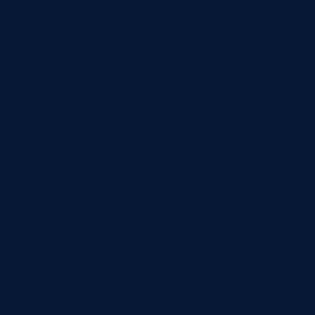
сигнал, редкие ложные тревоги, сохранение
текущего статуса при сомнительных кадрах и
предсказуемое поведение после запуска.
Как оператор получает
сигнал
В производственной зоне сложный интерфейс
часто мешает. Оператору некогда открывать
графики и разбирать технические проценты,
когда линия уже меняет состояние. Поэтому для
контроля коробления удобен простой выход
через световую колонну.
Зеленый
: линия работает в нормальном