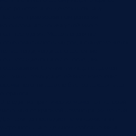
быстро перестанет доверять сигналу.
Поэтому в реализованном решении
использовалась логика устойчивого
подтверждения. Модель оценивает
последовательность кадров, а статус меняется
только тогда, когда одно состояние
подтверждается на окне последних
предсказаний. Случайный кадр не должен
включать тревогу, а устойчивое изменение
формы полотна должно быстро доходить до
оператора.
Это один из практических моментов, который
часто важнее красивой демонстрации модели.
Для цеха ценность дает не максимальная
уверенность на отдельном изображении, а
стабильная работа в условиях линии: понятный