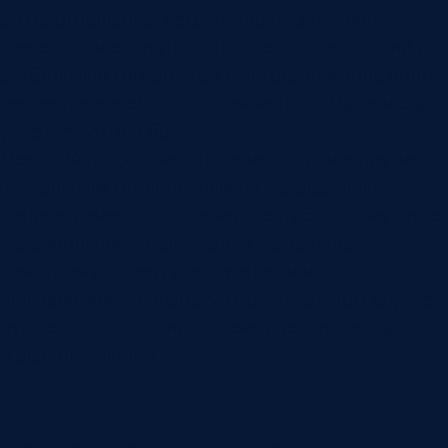
это соотношение: устройство не заменяет
технолога и оператора, но дает более ранний и
стабильный сигнал. Чем быстрее команда видит
переход к короблению, тем меньше материала
успевает уйти в брак.
Похожий подход можно применять и к другим
визуальным отклонениям на непрерывных
линиях: изменению формы, нестабильному краю,
неправильному положению материала,
заметному дефекту поверхности или
повторяемому признаку сбоя. В каждом случае
нужно заново выбирать точку контроля, данные
и реакцию линии.