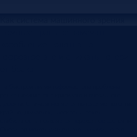
Как система машинного зрения
помогает раньше замечать
коробление полотна на
гофроагрегате и снижать потери
от брака.
На быстрой линии гофрокартона проблема
редко начинается с красивого и очевидного
дефекта. Сначала меняется поведение полотна:
край поднимается, плоскость теряет
стабильность, появляется переходное состояние.
Оператор может увидеть это глазами, но его