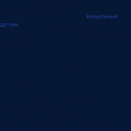
событие, показать красный статус, сохранить
диагностический кадр. Поэтому
визуальный
датчик
проектируется как аппаратно-
программное решение, а не как обычная камера
наблюдения.
Почему одного кадра
недостаточно
На линии всегда есть случайные факторы:
вибрация, пыль, отражение света,
кратковременная тень, движение человека
рядом с оборудованием. Если система будет
менять статус по одному кадру, оператор