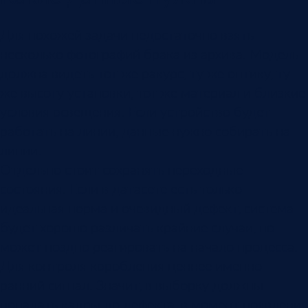
Для похожей задачи недостаточно взять
несколько фотографий брака из архива. Модель
должна видеть тот же ракурс, ту же оптику, ту
же высоту установки, тот же материал и близкие
условия освещения. Если устройство будет
работать на линии, данные нужно собирать на
линии.
Отдельно стоит сохранять переходные
состояния. Если в датасете есть только
идеальная норма и очевидный дефект, система
будет хорошо различать крайние случаи, но
может поздно реагировать на начало процесса.
Для контроля коробления ценнее именно
ранний сигнал. Значит, в выборку должны
попадать кадры до дефекта, в момент появления