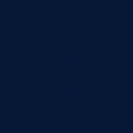
которую можно обсуждать на планерке.
Что показал проект
В проекте по гофрокартону система была
обучена на реальных производственных данных
и установлена на линии. Пилотное сравнение
показало снижение брака на участке с датчиком:
за одинаковый период верхнее полотно с
датчиком дало на 3019 м2 брака меньше, чем
полотно без датчика. В публичном кейсе это
соответствует снижению на 44%.
Позже по месяцу использования была
зафиксирована экономия около 148000 рублей
на одной линии. Для такой задачи важно именно