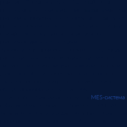
реакцию. Оператору нужен быстрый сигнал:
продолжать, отложить изделие, вызвать мастера,
повторить проверку. Контролеру качества нужен
протокол и возможность подтвердить спорный
случай. Технологу нужна статистика по
повторяющимся отклонениям.
Руководителю производства важны тенденции:
растет ли доля дефектов, влияет ли смена, есть
ли связь с материалом, участком или наладкой.
Для этого событие качества должно попадать не
только в локальный журнал датчика, но и в
общую информационную систему.
Если на предприятии используется
MES-система
,
событие можно связать с производственным
заданием, операцией и фактом выполнения. Если
развивается отдельная QAS, события становятся