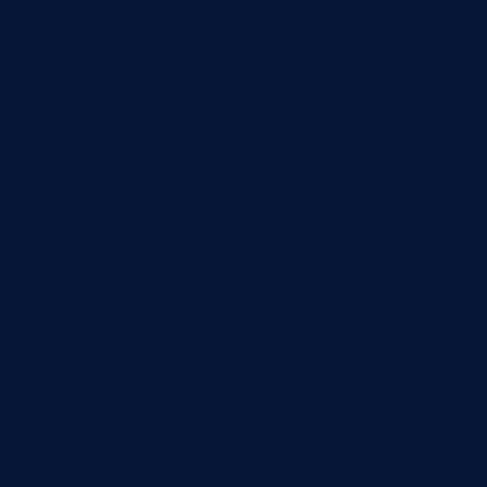
события остаются только лампочкой у станка,
производство быстро теряет контекст.
Система качества нужна для другого уровня
работы. Она связывает сигнал датчика с
изделием, партией, операцией, сменой,
оборудованием и решением ответственного
сотрудника. Тогда контроль становится частью
управляемого процесса: отклонение
фиксируется, передается нужной роли, попадает
в историю и помогает понять, где появляется
брак.
Сигнал и событие
Первый шаг — отделить технический сигнал от