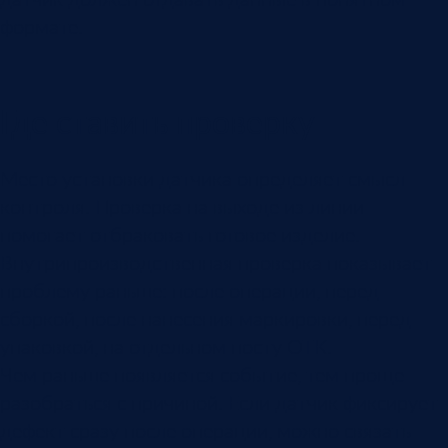
формате.
Где ставить проверку
Место установки датчика определяет смысл
контроля. Проверка на выходе из линии
помогает отбраковать готовое изделие.
Внутрипроизводственная проверка показывает
проблему раньше: после операции, перед
сборкой, после нанесения маркировки, перед
упаковкой, на отдельном посту ОТК.
Чем раньше появляется событие, тем проще
разобраться с причиной. Если датчик фиксирует
дефект сразу после операции, можно связать