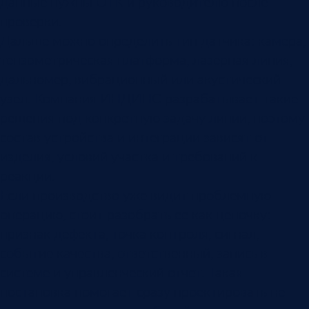
данные нужны ОТК и руководителю после
проверки.
Дальше можно определить тип датчика: камера,
тензометрическая платформа, лазерная линия,
дальномер, вибрационный или акустический
узел. Компания ИНДИНС разрабатывает такие
решения под конкретную задачу линии, поэтому
состав устройства и интеграции зависят от
изделия, условий участка и требований к
реакции.
Если производство уже видит проблемную
операцию, стоит разобрать ее как цепочку:
признак дефекта, точка контроля, сигнал,
событие качества, ответственный, запись в
системе и управленческий отчет. Такая
постановка помогает сразу проектировать не