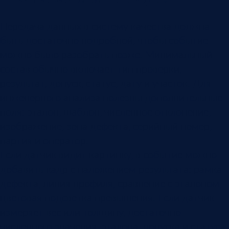
Передача данных в систему качества должна
быть достаточно подробной, чтобы событие
можно было разобрать позже. Минимальный
состав обычно включает тип проверки,
результат, допуск, статус, дату и участок. Для
инженерного анализа полезны дополнительные
поля: эталон, шаблон, численное отклонение,
изображение, зона дефекта, серийный номер,
партия и оператор.
Если датчик видит картинку, в событие можно
добавить кадр с наложением результата: рамка
дефекта, линия профиля, сравнение с эталоном,
цветовая подсветка превышения. Если датчик
измеряет вес или толщину, достаточно
численного значения, эталона, допуска и статуса