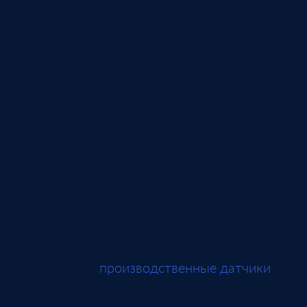
задачам. Для небольших изделий может
использоваться тензометрическая платформа:
оператор кладет деталь, система ждет
стабилизации, сравнивает вес с эталоном и
определяет, укладывается ли изделие в допуск.
Такой сценарий помогает выявлять скрытые
проблемы, которые проявляются через массу
изделия.
К этому же классу относятся лазерная линия для
контроля профиля, дальномеры для толщины,
камеры для геометрии, акустические и
вибрационные решения для состояния
оборудования. На сайте это направление
раскрыто через
производственные датчики
, но
для качества важен общий принцип: каждый
датчик должен отдавать данные в понятном