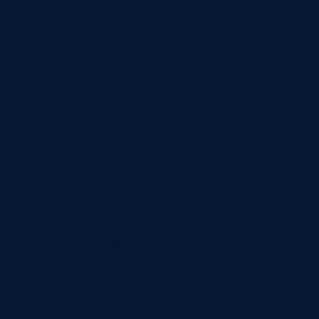
Слишком жесткий порог перегружает
производство спорными остановками. Слишком
мягкий пропускает дефекты и создает иллюзию
контроля. Поэтому на запуске обычно собирают
статистику, смотрят спорные случаи, уточняют
зоны контроля и согласуют правила между
производством и ОТК.
Для системы качества полезно хранить не только
финальный статус, но и сырое значение: вес,
процент отклонения, координаты дефекта, кадр
или профиль. Тогда можно пересмотреть
правила позже и понять, были ли срабатывания
технической ошибкой, изменением материала
или реальным дрейфом процесса.