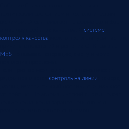
Событие брака должно связываться с
техническим состоянием и технологическим
режимом. Здесь помогает не форма ради формы,
а маршрут события качества. В
системе
контроля качества
можно вести статусы партии,
причины отклонений и решения ОТК; связь с
MES
показывает операцию, смену и момент
появления проблемы.
Если признак можно ловить автоматически,
рядом появляется
контроль на линии
: камера,
датчик, измерительный пост или специальное
устройство. Но автоматический сигнал полезен
только тогда, когда заранее понятно, кто
реагирует и что считается нормой.