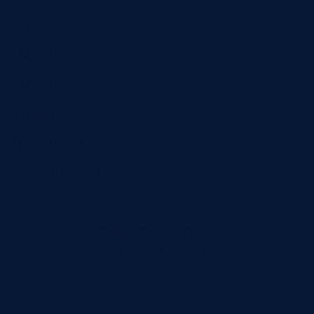
Статьи
Разработка ПО
Разработка ERP
Контакты
Автоматизация
Анализ звонков
manager@indins.ru
8 (812) 500-51-16