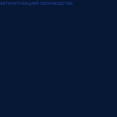
автоматизацией производства
.
Почему брак на станке
повторяется
Повторение обычно означает, что причина
осталась внутри процесса. Люди могли увидеть
дефект, изолировать изделие и закрыть смену,
но режим, материал, инструмент или
контрольная точка не изменились. Тогда тот же
риск возвращается в другой партии.
Поэтому разбор должен доходить до действия.
Для одних случаев это изменение допуска, для
других — проверка поставщика, переналадка,