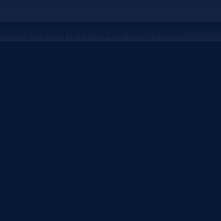
Как разбирать брак на станке:
режим, инструмент, материал,
наладка, оператор и состояние
оборудования.
Брак на станке не всегда означает, что виноват
сам станок. Один дефект ещё можно разобрать
у линии. Повторяющийся дефект уже требует
другой логики: понять, где он появился, чем
затронута партия и какое действие должно
закрыть причину.
Нужно отделить состояние оборудования,
инструмент, режим, материал, наладку и