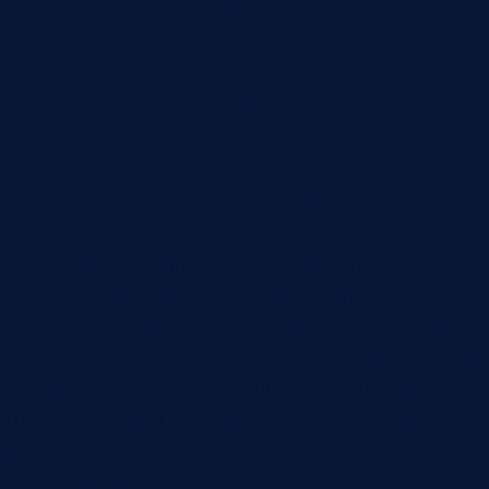
способ измерения.
Для проблем оборудования нужны признаки
режима и история срабатываний.
Как не утонуть в учете
Слишком подробная карточка быстро
превращается в формальность. Сотрудники
заполняют поля, но руководитель не получает
решения. Лучше начинать с короткой формы, где
каждое поле отвечает на практический вопрос:
что произошло, где, с чем связано и какое
действие требуется.
Если после фиксации события не меняется