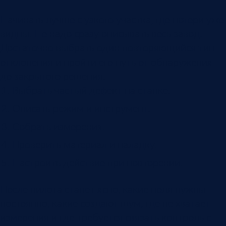
Начинать лучше с узкого участка, где потери уже
видны. Не надо сразу описывать весь завод.
Достаточно выбрать один повторяющийся тип
отклонения и пройти его путь от обнаружения
до закрытого решения.
Выбрать частый дефект на станке.
Описать режим и инструмент.
Собрать измерения.
Проверить материал и наладку.
Настроить действие при повторении.
После пилота станет ясно, какие поля нужны
постоянно, какие создают шум, где не хватает
измерения и где требуется связать контроль с