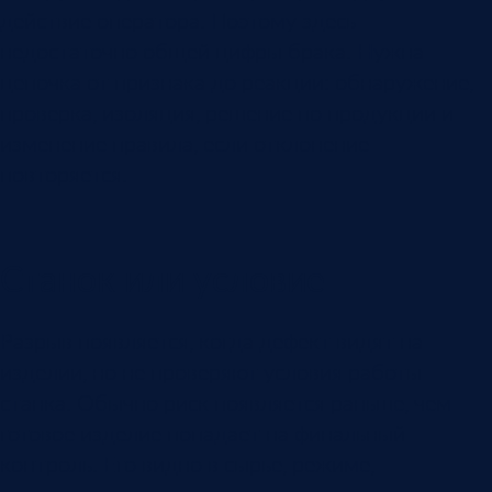
действие оператора. Поэтому здесь
недостаточно общей цифры брака. Нужна
цепочка от признака до реакции: обнаружение,
проверка, изоляция, решение по продукции и
изменение правила, если отклонение
повторяется.
Станок или условие
Разрыв появляется, когда дефект видят на
изделии, но не проверяют условия работы
станка. Обычно риск появляется раньше, чем
готовое изделие попадает на финальный
контроль. Его видно в сырье, режиме,