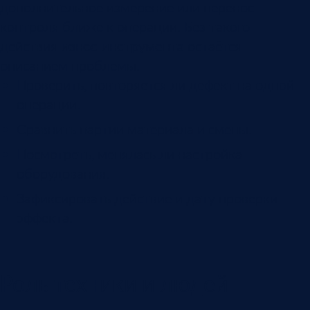
дополнительное измерение или перенос
контроля ближе к операции. Без такого
действия
износ инструмента
остаётся
описанием проблемы.
Проверить, повторяется ли дефект на одной
операции.
Сравнить партии материала и смены.
Посмотреть, менялась ли настройка
оборудования.
Зафиксировать действие и дату проверки
эффекта.
Роль техники и людей