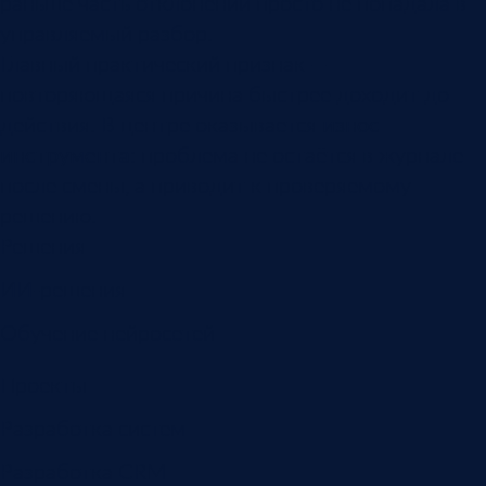
раньше часть отклонений просто не попадала в
управляемый разбор.
Главный практический признак —
повторяющаяся причина быстрее доходит до
действия. В центре оказывается
износ
инструмента
: проблема не остаётся в журнале
после смены, а приводит к проверяемому
решению.
Решения
ИИ-решения
Обучение нейросетей
Проекты
Разработка систем
Разработка CRM