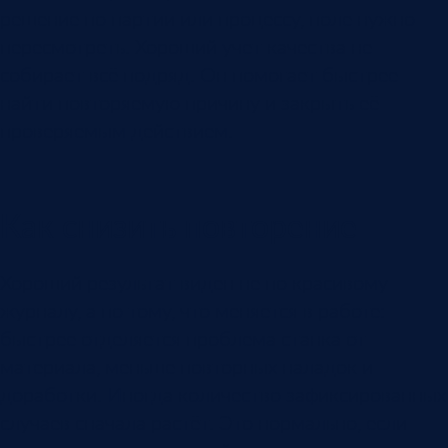
решение по партии или процессу, поле нужно
пересмотреть. Хороший учет качества не
собирает всё подряд. Он помогает быстрее
найти повторяемую причину и закрыть её
проверяемым действием.
Как снизить повторение
Хороший результат виден не по красивому
журналу, а по тому, что меняется в работе:
быстрее отделяется проблема станка от
материала, меньше повторных наладок и
доработки. Иногда количество зафиксированных
случаев сначала растёт. Это нормально, если