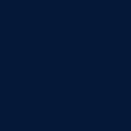
отделить случайность от повторяемой причины.
Фиксировать режим и инструмент.
Сохранять измерение дефекта.
Связывать событие с партией материала.
Отмечать время после наладки.
Особенно полезно разделять обнаружение и
решение. Контролёр может увидеть отклонение,
но решение по партии, доработке, списанию или
возврату поставщику должно быть видно всем
участникам цепочки.
Датчики и контроль