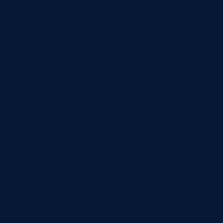
Автоматический контроль помогает там, где
человек физически не успевает стабильно
заметить отклонение. Но камера, датчик или
измерительный пост не отменяют работу
технолога и мастера. Они дают сигнал раньше, а
решение всё равно должно быть встроено в
производственный маршрут.
В реальном цехе на качество сигнала влияют
свет, пыль, вибрация, скорость линии,
вариативность материала и поведение
оператора. Поэтому промышленное решение
лучше проверять на участке, а не по идеальным
фотографиям или лабораторным образцам.
Для визуальных дефектов нужны примеры
нормы и брака.
Для размерных отклонений нужны допуски и