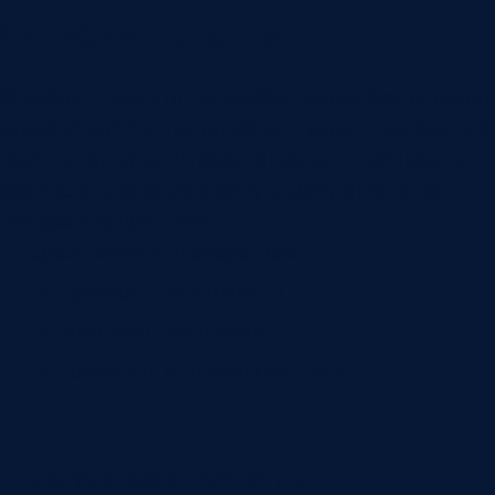
Ошибки наладки
Ошибка — менять настройку наугад без истории
отклонений. Частая ошибка — искать виноватого
вместо причины. Вторая ошибка — смешивать
разные отклонения в одну строку отчёта, хотя у
них разные действия.
Сразу обвинять оператора.
Не проверять инструмент.
Не учитывать материал.
Не сохранять историю настроек.
Проверка причины