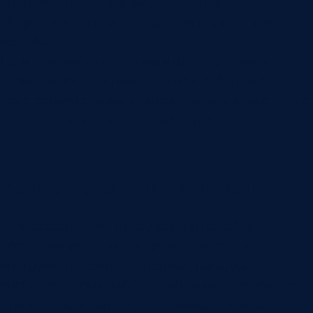
инструменте, операции, поведении
оборудования или повторении одной и той же
жалобы.
Если фиксировать только итог, предприятие
спорит о последствиях. Когда в событии есть
поле
режим станка
, становится видно место, где
качество начало уходить из нормы.
Какие признаки собирать
Для разбора нужны не десятки полей, а
несколько устойчивых признаков: станок,
инструмент, режим, материал, наладка,
оператор, время работы, вибрация, размерное
отклонение и партия. Этот набор помогает