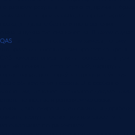
по-разному, результаты теряются, причины брака
записываются произвольно, а спорные партии
проходят дальше без понятного решения,
сначала нужна система качества. В таком случае
QAS
дает больше пользы, чем камера, потому
что приводит в порядок сам процесс контроля.
QAS помогает описать виды проверок, статусы
партий, причины несоответствий, маршруты
согласования, повторный контроль и действия
после обнаружения дефекта. Это особенно
важно там, где качество связано с документами,
ответственностью и решением человека:
принять, заблокировать, отправить на доработку,
списать, вернуть поставщику или разрешить
использование с ограничением.
Автоматизация здесь не выглядит эффектно, но