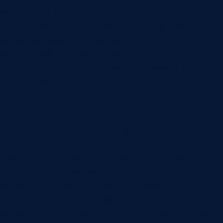
она меняет управление. Руководитель видит,
какие дефекты повторяются, где они возникают,
какая смена или операция чаще дает
отклонения, сколько партий уходит на
доработку и сколько времени занимает решение
по спорной продукции.
Где нужен датчик
Датчик нужен там, где человек не успевает,
устает, видит признак нестабильно или
физически не может проверять каждое изделие.
Это может быть высокая скорость линии,
мелкий дефект, измерение геометрии, контроль