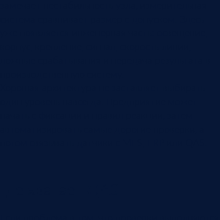
замечает нестабильность узла, измерительная
система сравнивает размер с допуском. Здесь
уже появляется инженерная часть: освещение,
корпус, крепление, сигнал, скорость линии,
ложные срабатывания и передача результата в
производственную систему.
Хорошая архитектура не заставляет выбирать
один уровень навсегда. Предприятие может
начать с фиксации и правил реакции, затем
автоматизировать самые дорогие проверки, а
потом связывать датчики с MES, ERP или QAS.
Где хватает QAS
Если проблема в том, что проверки выполняются