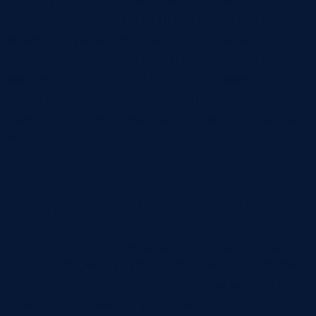
путь изделия: где оно меняет состояние, где
появляется риск дефекта, где результат еще
можно исправить без больших потерь. Это
простая работа, но она часто экономит деньги.
Часть проверок можно оставить ручными, а
сложный датчик нужен только там, где без него
качество не удержать.
Три уровня автоматизации
В производстве обычно встречаются три уровня
автоматизации контроля. Первый — цифровая
фиксация проверок. Контролер или мастер по-
прежнему принимает решение, но результат,