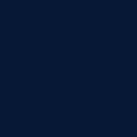
Сколько спорных изделий отправлено на
ручную проверку.
Сколько ложных срабатываний мешает
производству.
Какие причины дефектов повторяются.
Сколько времени занимает реакция после
сигнала.
Как изменились доработка, списание и
возвраты.
Эти данные показывают точность контроля и
зрелость процесса. Если дефект найден быстро,
но решение по нему принимают через два часа,
слабое место не в датчике. Если система часто
спорит с контролером, нужно уточнять