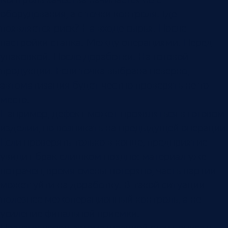
оборудования, а с точки контроля. Где
появляется риск? На входе сырья. После
настройки станка. Между операциями. Перед
упаковкой. После доработки. На готовой
продукции. Если точка выбрана неверно,
автоматизация будет честно проверять не то
место.
Например, дефект может проявляться в готовом
изделии, но возникать на предыдущей операции.
Если проверять только в конце, предприятие
увидит брак слишком поздно: материал уже
потрачен, время смены потеряно, часть партии
может уйти на доработку. В такой ситуации
полезнее межоперационный контроль, а не
усиление финальной приемки.
Поэтому перед автоматизацией стоит описать