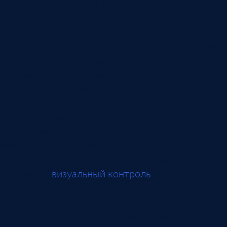
положения, звук узла, вибрация оборудования,
толщина, зазор или повторяемость операции.
Здесь важно не скатиться в товарное мышление
“купить датчик”. Для производственной задачи
часто нужен не готовый прибор из каталога, а
система контроля: камера или сенсор,
освещение, крепление, корпус, контроллер,
модель распознавания, локальная обработка,
релейный выход или обмен с MES/QAS. Все это
должно жить в условиях реальной линии: пыль,
вибрация, смена освещения, разные партии
материала, ограниченное место установки.
Например,
визуальный контроль
может
проверять наличие дефекта, положение изделия,
коробление, повреждение поверхности или
отсутствие элемента. Но камера сама по себе не