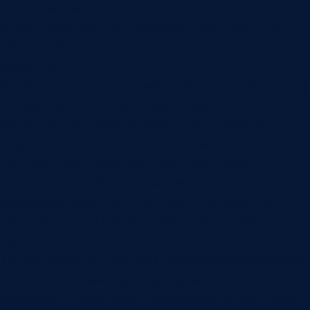
статус партии, причина отклонения и
ответственный уже попадают в систему. Это
убирает бумажные журналы и дает историю
качества.
Второй уровень — автоматическая подсказка или
ограничение. Система сама проверяет
обязательные поля, не разрешает передать
спорную партию дальше, напоминает о
контрольной операции, связывает дефект с
заказом, сменой, материалом или
оборудованием. Здесь устройство может не
понадобиться. Нужна правильная логика
процесса.
Третий уровень — автоматическое обнаружение
отклонения. Камера видит царапину, датчик
фиксирует геометрию, вибрационный контроль