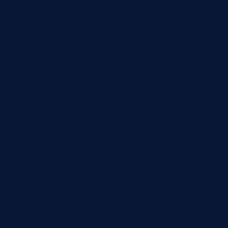
пропустить главный вопрос: что предприятие
будет делать с найденным отклонением?
Автоматический контроль качества
работает не
тогда, когда система просто “увидела дефект”.
Он работает, когда проверка встроена в процесс:
понятно, где контролировать, что считать
нормой, как фиксировать результат, кто
реагирует на сигнал и как данные возвращаются
в производство. Без этой связки даже хорошее
устройство превращается в еще один источник
тревог.
Сначала точка контроля
Контроль качества начинается не с