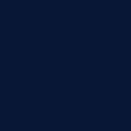
Обучение нейросетей
Проекты
Разработка систем
Разработка CRM
Статьи
Разработка ПО
Разработка ERP
Контакты
Автоматизация
Анализ звонков