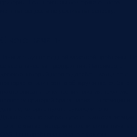
критерии. Если причины повторяются, пора
менять процесс, а не усиливать проверку.
С чего начать
Начинать лучше с одной заметной проблемы. Не
со всего качества предприятия. Например, с
дефекта, который дорого дорабатывать, часто
повторяется или поздно обнаруживается. Затем
нужно описать точку возникновения, текущую
проверку, критерий брака, варианты реакции и
данные, которые нужны руководителю.
Дальше можно выбрать уровень автоматизации.
Если не хватает истории и дисциплины, начать с
QAS. Если проблема связана с фактом