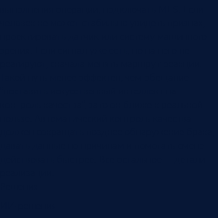
выполнения операции, подключать MES. Если
человек не может стабильно увидеть признак,
проектировать датчик или систему машинного
зрения. Если сигнал уже есть, но на него не
реагируют, сначала менять маршрут реакции.
Такой путь менее эффектен, чем обещание
“поставить искусственный интеллект на
контроль качества”, зато он ближе к реальной
пользе. Автоматический контроль качества
должен сокращать позднее обнаружение брака,
давать данные по причинам и помогать смене
действовать быстрее. Все остальное — детали
реализации.
Решения
ИИ-решения