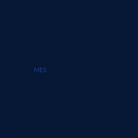
Контроль качества нельзя держать отдельно от
производства. Если датчик нашел дефект, но не
указал партию, смену, операцию и
оборудование, полезность данных падает.
Видно, что проблема была. Непонятно, где
искать причину.
Поэтому автоматический контроль лучше
связывать с
MES
. MES знает сменное задание,
операцию, рабочий центр, факт выпуска и
простои. QAS знает проверку, статус партии,
причину отклонения и решение по качеству.
Вместе они дают картину, по которой можно
отбраковать изделие и найти повторяющуюся
причину.
Например, если дефект появляется после одной