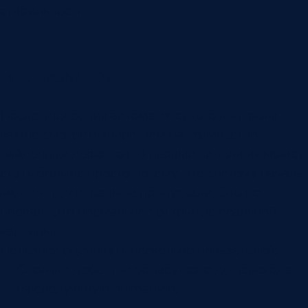
стабильность.
Что измерять
После внедрения автоматического контроля
важно смотреть шире, чем на количество
найденных дефектов. В первые недели их может
стать больше просто потому, что система начала
видеть то, что раньше пропускали. Это не
провал. Это нормальное открытие реальной
картины.
Полезнее оценивать несколько показателей:
Сколько дефектов обнаружено до перехода
на следующую операцию.