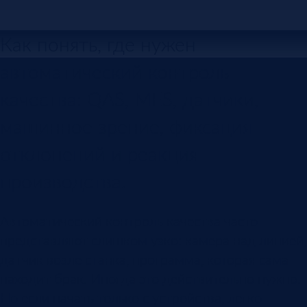
Как понять, где нужен
автоматический контроль
качества: QAS, MES, датчики,
машинное зрение, фиксация
отклонений и реакция
производства.
Автоматический контроль качества часто
представляют слишком узко: камера над линией,
датчик возле станка, программа, которая сама
находит брак. Иногда это действительно нужно.
Но если начать только с устройства, легко