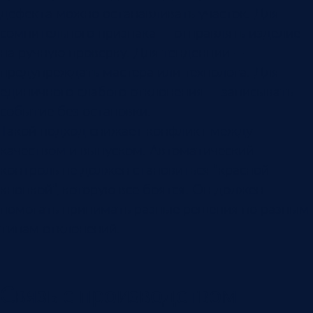
дефекта можно останавливать участок. Для
сомнительного признака — отправлять изделие
на ручную проверку. Для тенденции —
предупреждать мастера или технолога. Для
единичного слабого отклонения — записывать
событие без остановки.
Такой подход снижает конфликт между
качеством и выпуском. Автоматический
контроль не должен становиться “красной
кнопкой”, которую все боятся. Он должен
помогать принимать разные решения по разным
типам отклонений.
Связь с производством