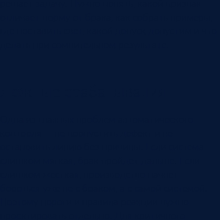
решает задачу. Нужно понять, какой признак
отличает норму от брака, как собрать примеры,
где поставить свет, какой допуск допустим и что
делать при сомнительном результате.
Ложные срабатывания
Одна из главных проблем автоматического
контроля — не пропустить дефект и не
остановить линию без причины. Если система
слишком мягкая, брак пройдет дальше. Если
слишком жесткая, производство начнет
бороться уже не с браком, а с самой системой.
Поэтому пороги и правила реакции нужно
проектировать отдельно. Для критичного