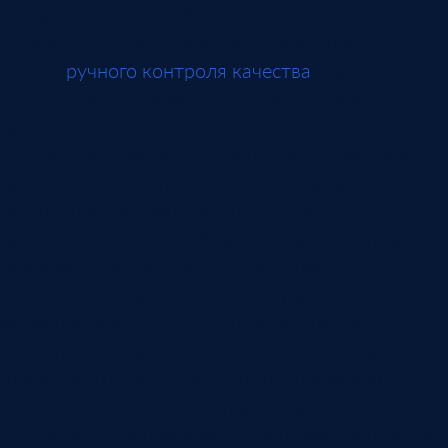
считают достаточной навсегда, хотя объем,
скорость и цена ошибки уже изменились.
В теме
ручного контроля качества
эта граница
видна особенно хорошо: контролер может
принимать сложные решения, но плохо
выдерживает монотонный поток одинаковых
проверок. Поэтому разумная схема часто
смешанная. Машина ловит повторяемые
признаки, человек разбирает спорные случаи и
принимает нестандартные решения.
Со временем часть спорных случаев можно
формализовать. Если данных накопилось
достаточно, правила становятся точнее, а модель
или алгоритм получают больше примеров. Но
начинать нужно не с обещания заменить
человека, а с понимания, где автоматизация даст