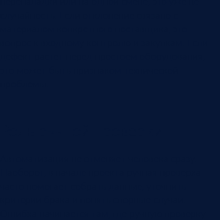
переналадки или на одной смене, это уже не
случайность. Если отклонение связано с
материалом конкретного поставщика, это
вопрос к входному контролю и закупкам. Если
дефект растет перед простоем оборудования,
это может быть признаком технической
проблемы.
Роль ручной проверки
Автоматизация не отменяет человека сразу.
Наоборот, в начале проекта ручная проверка
часто помогает собрать данные, уточнить
критерии брака и понять спорные случаи.
Ошибка начинается там, где ручную проверку