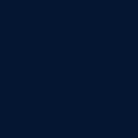
но и позволяет не потерять банально
пропущенные обращения.
Пример, обращение в виде звонка поступило
ночью на офисный телефон, или поступило на
почту, но попало в папку спам, а сотрудник
просто не заметил это обращение. Или поступил
звонок, произведена консультация, но в систему
внести информацию забыли. Как и информацию
о самом звонке. Клиенту никто не перезвонит
через пару дней, чтобы актуализировать
информацию.
2. Автоматическое внесение информации.
Современные CRM-системы, в том числе и
шаблонные, и предоставляемые в виде сервиса,
имеют возможность интеграции со сторонними
инструментами, такими как почта или