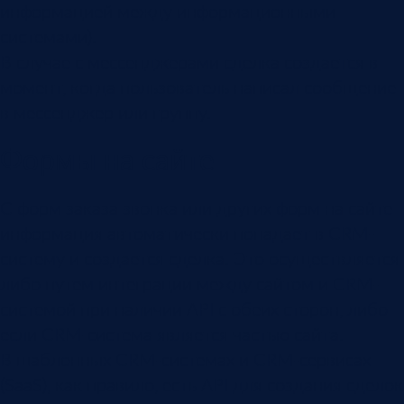
информацией между информационными
системами).
В случае с мессенджерами сделка создается в
момент, когда пользователь написал сообщение
в мессенджер или группу.
Формы на сайте
С форм заказа звонка или других форм на сайте
информация автоматически попадает в CRM-
систему и создается сделка. Это осуществляется
либо путем интеграции между сайтом и CRM-
системой при наличии API с обеих сторон, либо
если CRM-система является частью сайта.
В шаблонных CRM-системах и CRM-сервисах
(SaaS), как правило, есть API для создания сделок