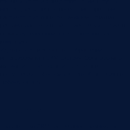
социальные сети в виде сообщений в группы,
мессенджеры, личное посещение. При этом,
например, с источников, таких как печатная
реклама, листовки и сайт клиент может прийти
по каналу телефонии, то есть позвонить в
компанию.
Идеально, если все каналы обращений
интегрированы в CRM-систему. Организовано
автоматическое создание сделок при
поступлении любого входящего обращения по
любому каналу.
Телефония
Большинство CRM-систем имеет возможность