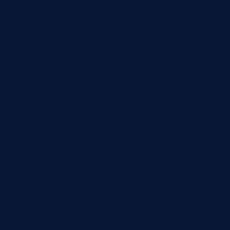
телефония. Если вы используете или планируете
использовать CRM-систему такого типа, то
обязательно необходимо воспользоваться этими
возможностями. На практике бывают случаи,
когда выбор телефонии (подрядчика)
осуществляется по принципу есть ли у продукта
возможность интеграции с CRM-системой,
которую вы используете.
При каждом поступлении нового письма или
звонка должно создаваться обращение (сделка).
Если с данным клиентом (номером телефона или
почтовым ящиком) уже существует заведенная
сделка, данный факт контакта должен
фиксироваться в этой сделке (запись разговора,
содержимое письма).
Автоматическое внесение информации часто