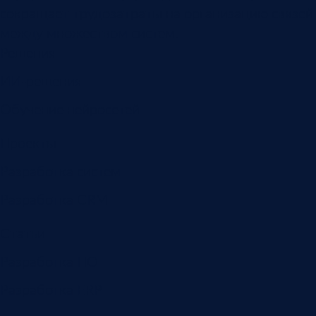
сокращает трудозатраты на организацию связей
между множеством систем.
Решения
ИИ-решения
Обучение нейросетей
Проекты
Разработка систем
Разработка CRM
Статьи
Разработка ПО
Разработка ERP