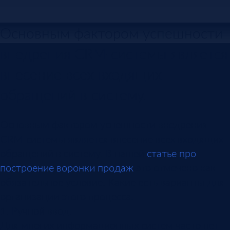
Основным фактором успешности
внедрения CRM-системы является
внесение всех входящих
обращений в систему.
Основным фактором успешности внедрения
CRM-системы является внесение всех входящих
обращений в систему. В нашей
статье про
построение воронки продаж
это отмечено как
обязательное условие. Какие есть варианты для
организации этого процесса.
1. Ручной ввод.
Для многих информационных систем часто нет