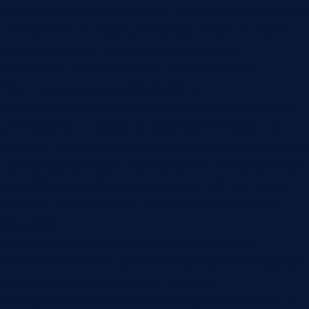
интеграции со средствами телефонии. Например
с AMOCRM интеграция осуществляется путем
создания представителями телефонии
специальных дополнений для AMOCRM.
При индивидуальной разработке
осуществляется создание специального модуля
для работы с любой телефонией. На данный
момент даже сотовые операторы предоставляют
такую возможность. Также при индивидуальной
разработке возможно создание собственного
сервера телефонии и глубокой интеграцией с
системой.
Телефония работает с информационной
системой путем отправки и получения запросов.
Например, при входящем звонке в
информационную систему передается запрос о