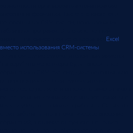
возможности организовать автоматизацию
внесения информации. Также это касается и
непрофильных CRM-систем, использования
табличных программ. Это единственный
вариант, например, при использовании
Excel
вместо использования CRM-системы
.
В данном случае руководителем принимается
“на веру”, что менеджеры будут вносить все
обращения в CRM-систему, даже потенциально
не перспективные. Если руководитель и
менеджер одно лицо, и он хочет с самого начала
существования компании делать всё правильно
и вести учет, то это может сработать. Однако не
стоит забывать, что автоматическое внесение
обращений, в отличие от ручного, не только
исключает фактор недобросовестного подхода,