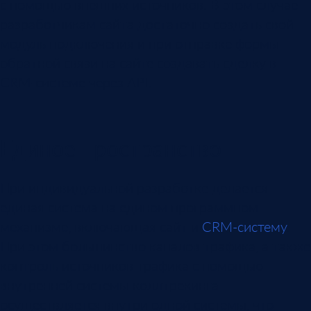
с помощью внешних источников. В этом случае
разработчикам сайта достаточно создать свой
модуль подключения и при отправке формы
обратной связи на сайте создавать сделку в
CRM-системе через API.
Единое пространство
При индивидуальной разработке делается
единая система на едином программном
механизме, включающая сайт и
CRM-систему
.
При этом большинство каналов трафика, а также
контроль источников трафика с помощью
внутренней системы коллтрекинга
осуществляется внутри одной системы, что