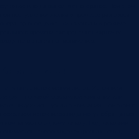
функцию иногда выполняет оператор. При этом
при поступлении звонка в процессе разговора
оператор определяет тип звонка и в режиме
реального времени распределяет карточку
входящего звонка по назначению.
Каналы лидов
Не путать с источниками лидов. Источники
лидов — по какой рекламной кампании или
источнику клиент узнал о компании. При этом с
нескольких источников лиды могут обращаться
в компанию по одному каналу. Под каналами
понимается телефония, электронная почта,