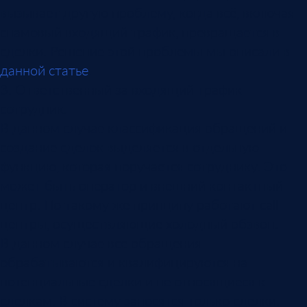
вызывает другую проблему, когда всё, включая
спамовый входящий трафик, превращается в
сделки. Решение этой проблемы мы описали в
данной статье
.
3. Ответственный за входящий трафик
сотрудник.
В данном случае классификация обращений и
создание сделок выделяется в отдельную
функцию, которая поручается сотруднику. Это
может быть оператор и внешний контактный
центр. По такому же принципу работают call-
центры, осуществляющие холодный обзвон.
В данном случае все обращения
обрабатываются и квалифицируются на
потенциальные сделки и не относящиеся к
сделкам. В систему заносятся только сделки.