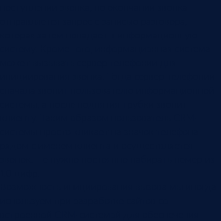
поступлении звонка, по окончании звонка
отправляется запрос с записью разговора,
которая затем попадает в информационную
систему. Кроме того, информационная система
может вызывать сервер телефонии для
инициирования звонка. Тогда сервер телефонии
сначала звонит пользователю информационной
системы, а после поднятия трубки звонит
клиенту. Таким образом пользователь CRM-
системы просто кликает на значок телефона
рядом с именем клиента и осуществляется
звонок. Не нужно постоянно набирать номер из
10 цифр.
Возможность инициирования вызова мы иногда
используем при разработке сайтов со
встроенной CRM-системой для обеспечения