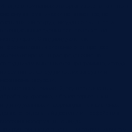
Иногда в компаниях это организовано так, что в
систему автоматически попадает всё, но
специальный сотрудник удаляет лишнее, а
потенциальные сделки распределяет по
менеджерам. В индивидуальных
информационных системах этот процесс
автоматизирован и распределение по
сотрудникам выполняется программно, исходя
из рейтингов сотрудников, их загрузки и
механизма карусели.
Для внешних компаний, осуществляющих
обработку трафика, в более серьезных и
индивидуальных информационных системах
делается отдельный доступ и интерфейс для
внесения информации о лидах.
При ручном вводе отдельным сотрудником эту