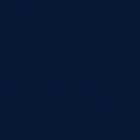
система подключается к почтовому сервису, на
котором находится почта организации, а затем
выгружает письма (отправка выполняется
также).
Мессенджеры и группы в
социальных сетях
Интеграция с мессенджерами и социальными
сетями обеспечивается индивидуальной
разработкой или подключением сервисов в
CRM-системе, если она это позволяет. В случае
индивидуальной разработки это возможно в
любом случае, если социальная сеть или
мессенджер имеет API (специальный
программный интерфейс для обмена