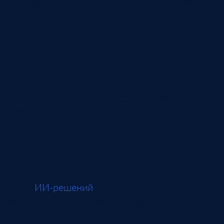
Определить правила работы с данными,
доступами и внешними сервисами.
Согласовать критерии перехода из пилота в
эксплуатацию.
Закладывать интеграции и сопровождение до
начала разработки.
Сохранять знания: датасеты, промпты,
модели, ошибки, выводы и ограничения.
Практический результат
Раздел
ИИ-решений
становится полезным для
компании, когда он связан с реальными
процессами: продажи работают быстрее,