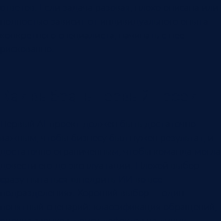
ответов. Если задача разовая, плохо описана или
полностью зависит от индивидуального опыта
конкретного специалиста, начинать с нее
рискованно.
Как выбрать первый проект
Первый AI-проект должен быть достаточно
важным, чтобы бизнесу был нужен результат, и
достаточно ограниченным, чтобы команда могла
довести его до эксплуатации. Плохой выбор —
сразу пытаться «внедрить ИИ во все
подразделения». Хороший выбор — один
понятный сценарий: классификация обращений,
оценка звонков, поиск дефектов на линии,