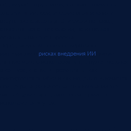
недоверие сотрудников, высокая стоимость
эксплуатации, юридические ограничения и
отсутствие владельца. Эти риски не повод
отказываться от технологии, но их нельзя
оставлять на конец проекта.
Перед запуском полезно свериться с
материалом о
рисках внедрения ИИ
: какие
данные можно использовать, где нужен человек
в контуре, кто видит результаты, как
фиксируются ошибки и как модель отключается
при деградации качества. Для компании это
часть AI governance, даже если термин не
используется внутри.
Как управлять программой