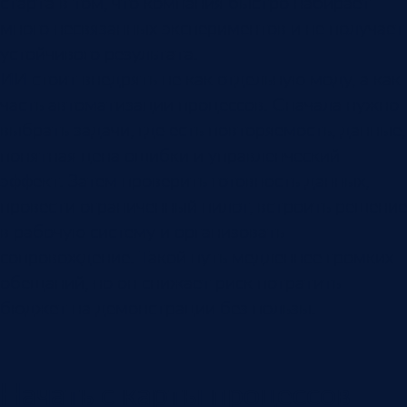
старта в том, что компания быстро набирает
много несвязанных экспериментов и не получает
устойчивого результата.
ИИ стоит внедрять не как отдельную моду, а как
часть автоматизации процессов. Сначала нужно
выбрать задачи, где есть повторяемость, данные,
понятная цена ошибки и управленческий
эффект. Затем проверить готовность данных,
провести ограниченный пилот, встроить решение
в рабочую систему и организовать
сопровождение. Такой путь медленнее громких
обещаний, но он снижает риск потратить
бюджет на демонстрации без пользы.
Начать с карты процессов