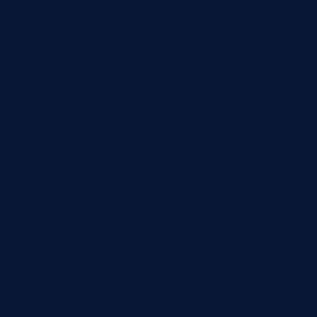
Обучение нейросетей
Проекты
Разработка систем
Разработка CRM
Статьи
Разработка ПО
Разработка ERP
Контакты
Автоматизация
Анализ звонков