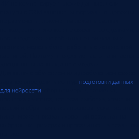
ИИ не компенсирует плохие данные. Если
статусы в CRM заполнены формально, дефекты
не размечены, документы лежат в разных
папках, записи звонков не связаны со сделками, а
производственные события не привязаны к
партиям, модель будет работать с искаженной
картиной. Поэтому внедрение часто начинается с
дисциплины данных, а не с модели.
Для задач с обучением или дообучением важно
заранее определить контур
подготовки данных
для нейросети
: сбор примеров, разметка,
проверка качества, тестовая выборка, хранение
версий и обратная связь после запуска. Без этого
пилот может показать хороший результат на
выбранных примерах и провалиться на реальном
потоке.