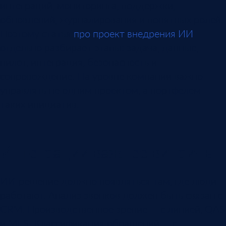
интеграций, мониторинга, поддержки,
обновлений, журналирования и понятных ролей.
Поэтому статья
про проект внедрения ИИ
отдельно разбирает этапы: задача, данные,
пилот, интеграция, безопасность и
сопровождение. На уровне компании важно
управлять не одним проектом, а портфелем
таких инициатив.
Интеграции важнее витрины
ИИ-решение должно появляться там, где люди
работают. Анализ звонков должен быть связан с
CRM. Производственное зрение — с линией, QAS
и MES. Классификация обращений — с