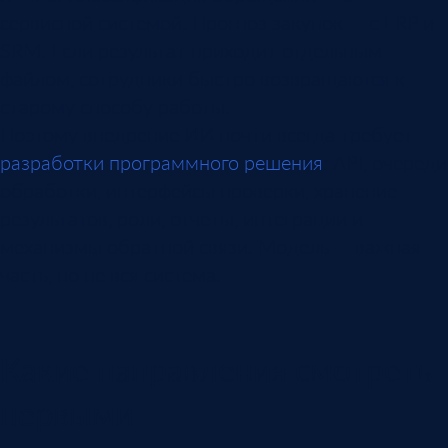
сервисной системой. Прогноз закупок — с ERP и
SRM. Если результат приходит отдельным
файлом, сотрудники быстро возвращаются к
старому способу работы.
Поэтому внедрение ИИ почти всегда требует
разработки программного решения
: API, очереди
обработки, интерфейсы проверки, хранение
результатов, роли, отчеты, интеграции и
механизмы обратной связи. Модель — важная
часть, но не вся система.
Какие направления смотреть
первыми