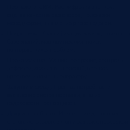
Продажи и CRM.
Расшифровка звонков,
оценка качества разговоров, подсказки
менеджерам, выявление рисков сделки.
Поддержка.
Классификация заявок, ответы по
базе знаний, маршрутизация, поиск
повторяющихся проблем.
Производство.
Машинное зрение, контроль
дефектов, анализ отклонений, прогноз
простоев и помощь оператору.
Закупки и склад.
Прогноз потребности,
выявление рисков поставки, анализ
надежности поставщиков.
Документооборот.
Извлечение данных из
счетов, договоров, актов и заявок с проверкой
человеком.