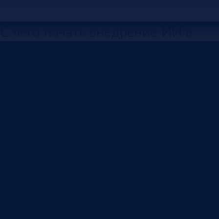
С чего начать внедрение ИИ в
компании: выбрать первые
задачи, оценить данные, провести
пилот, встроить решение в
процесс и управлять рисками.
Внедрение ИИ в компании часто начинается с
общего интереса: все говорят о нейросетях,
конкуренты тестируют новые сервисы,
сотрудники уже используют инструменты в
личной работе, а руководству хочется понять, где
технология даст эффект. Опасность такого