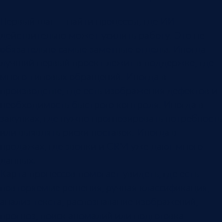
Первый шаг — найти процессы, где ИИ
действительно может усилить работу. Это не
обязательно самые заметные отделы. Иногда
лучший первый проект лежит в поддержке, где
много типовых обращений. Иногда в
производстве, где есть изображения дефектов и
необходимость быстрого контроля. Иногда в
закупках, где нужно прогнозировать потребность
или выявлять риски поставок. Иногда в
продажах, где звонки и CRM уже дают много
данных.
Карта процессов помогает увидеть, где есть
повторяемые решения, ручная классификация,
анализ текста, распознавание изображений,
прогноз, поиск аномалий или подготовка