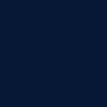
обработка документов, подсказки оператору,
прогноз риска срыва поставки.
Для выбора полезны четыре критерия: есть ли
данные, можно ли измерить результат, понятна
ли цена ошибки и есть ли владелец процесса.
Если данных мало, сначала нужно строить data
foundation. Если результат нельзя измерить,
проект сложно защитить. Если цена ошибки
высока, понадобится контроль человеком. Если
владельца нет, внедрение застрянет между ИТ и
бизнесом.
Данные как ограничение