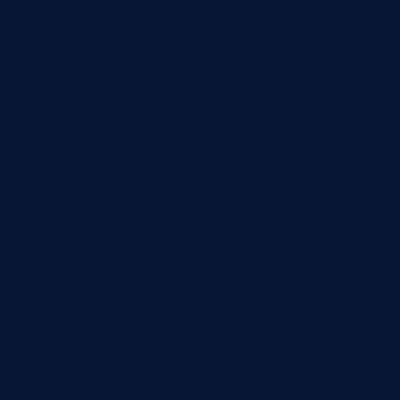
внедрения
Когда в компании появляется несколько AI-
инициатив, нужен общий порядок. Иначе один
отдел покупает SaaS, другой делает пилот с
подрядчиком, третий выгружает данные во
внешний сервис, а ИТ и безопасность узнают об
этом поздно. Управление программой не должно
тормозить работу, но должно задавать правила.
Собрать список потенциальных задач и
оценить их по эффекту, данным, риску и
сложности.
Выбрать 1-2 пилота с понятным владельцем и
измеримой метрикой.