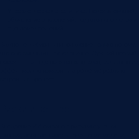
Управленческая аналитика.
Поиск аномалий,
объяснение отклонений, подготовка отчетов и
сценариев решений.
Важно не выбирать направление только потому,
что оно выглядит технологично. Лучший первый
проект — тот, где понятен владелец, есть данные,
эффект можно измерить, а решение реально
встроить в процесс.
Риски и контроль
Внедрение ИИ связано с рисками: утечки
данных, ложные выводы, смещение модели,