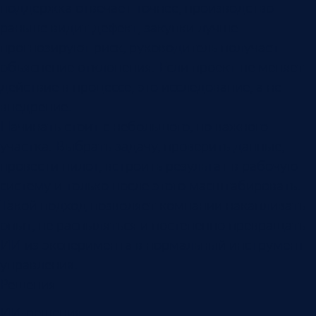
поддержка отвечает точнее, производство
раньше видит дефект, закупки лучше
прогнозируют риск, руководитель получает
объяснение отклонения. Если проект не меняет
действие в процессе, это исследование, а не
внедрение.
Начинать стоит с небольшого, но важного
участка. Выбрать задачу, проверить данные,
провести пилот, встроить результат в рабочую
систему и только после этого масштабировать.
Такой подход позволяет компании накапливать
опыт, не распыляться и постепенно превращать
ИИ из эксперимента в нормальный инструмент
управления.
Решения
ИИ-решения