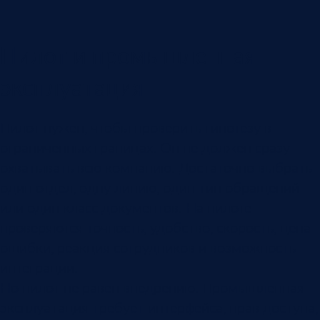
Пилот и промышленная
эксплуатация
Пилот нужен, чтобы проверить гипотезу в
ограниченных границах. Он не должен сразу
охватывать всю компанию. Достаточно выбрать
один отдел, одну линию, один тип обращений
или один класс документов. На пилоте
проверяются точность, удобство, скорость, цена
ошибки, реакция сотрудников и возможность
интеграции.
Но пилот не равен внедрению. Промышленная
эксплуатация требует интерфейса, прав доступа,