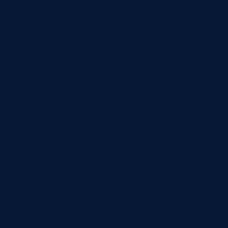
сопровождать: проверять метрики, собирать
обратную связь, обновлять правила,
пересматривать данные, смотреть на новые
типы ошибок и фиксировать изменения версий.
Контрольный список перед
запуском
Определена конкретная бизнес-задача и
метрика результата.
Проверены источники данных, качество, права
использования и ограничения доступа.
Понятна цена ошибки и место контроля