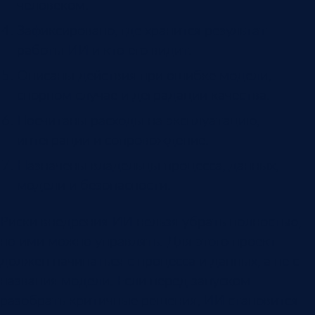
человеком.
Зафиксировано, где хранится результат
работы ИИ и кто его видит.
Описаны действия при ошибке модели,
спорном случае и деградации качества.
Посчитаны расходы на эксплуатацию,
интеграции и сопровождение.
Назначены владельцы процесса, данных,
модели и безопасности.
Риски внедрения ИИ нельзя убрать полностью,
но ими можно управлять. Для этого проект
должен начинаться с процесса и данных, а не с
названия модели. Если перед запуском
разобрать критичные решения, ИИ становится