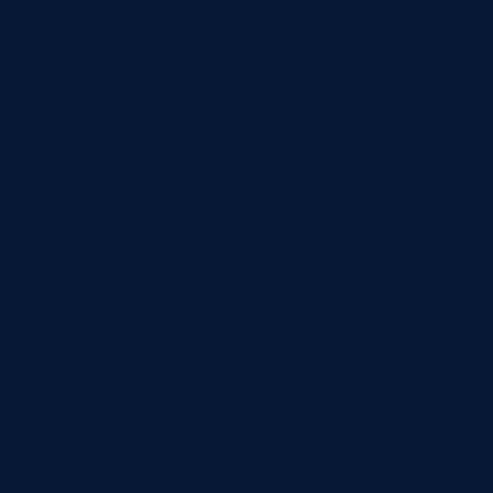
метрики. Если хотя бы часть этих элементов
отсутствует, пилот лучше не расширять, пока не
станет понятно, где результат будет
использоваться.
Риск некачественных данных
ИИ зависит от данных сильнее, чем кажется на
старте. Если CRM заполнена непоследовательно,
звонки плохо размечены, дефекты
классифицировались разными правилами,
документы хранятся в разных форматах, а
статусы менялись «для отчетности», модель
будет повторять эти искажения. Проблема не
всегда видна сразу: на небольшой выборке