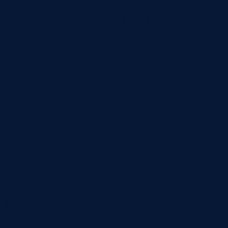
частью нормальной автоматизации: полезной,
проверяемой и подконтрольной бизнесу.
Решения
ИИ-решения
Обучение нейросетей
Проекты
Разработка систем
Разработка CRM
Статьи
Разработка ПО
Разработка ERP
Контакты