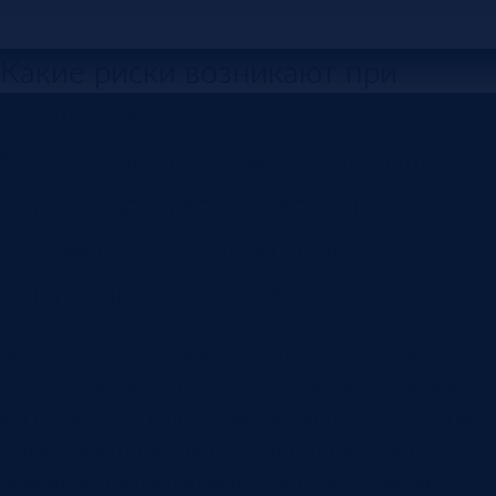
Какие риски возникают при
внедрении ИИ: данные,
безопасность, ложные выводы,
ответственность, доступы,
стоимость эксплуатации и
контроль человеком.
Риски внедрения ИИ появляются не потому, что
технология сама по себе опасна. Они возникают,
когда модель подключают к процессу без ясной
задачи, контроля данных, ответственности и
правил использования результата. В таком