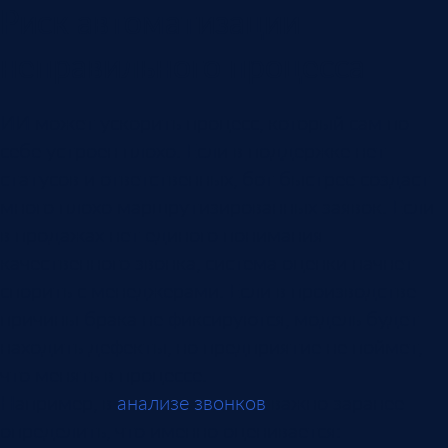
Риск автоматизации
неправильного процесса
ИИ может ускорить процесс, который сам по
себе устроен плохо. Если в поддержке нет
статусов и ответственных, бот быстрее создаст
много плохо маршрутизированных заявок. Если
в продажах нет единого понимания
качественного звонка, система оценки начнет
спорить с менеджерами. Если в производстве
причины брака не фиксируются, модель будет
находить дефекты, но предприятие не поймет,
что менять в процессе.
Например, в
анализе звонков
важно заранее
определить, что именно оценивается: