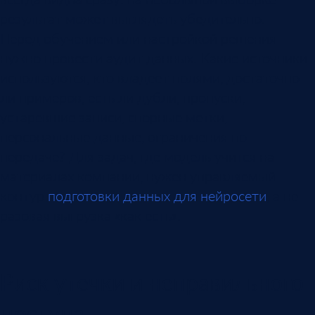
результат может выглядеть убедительно.
Перед обучением или настройкой решения
нужно провести аудит данных. Какие источники
используются, кто владеет полями, достаточно
ли примеров, есть ли дубли, пропуски,
устаревшие записи, спорные метки,
персональные данные, ограничения по
передаче? Для задач, где модель учится на
материалах компании, нужен управляемый
контур
подготовки данных для нейросети
, а не
разовая выгрузка «как есть».
Риск утечки и неправильного
доступа