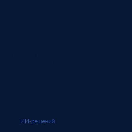
Риск отсутствия владельца
После запуска ИИ-решение должно иметь
владельца. Это не обязательно один человек, но
роли должны быть понятны: бизнес отвечает за
процесс и метрики, ИТ — за интеграции и
доступность, безопасность — за данные и права,
профильные специалисты — за качество
разметки и спорные случаи, руководитель
проекта — за изменения. Если владельца нет,
качество постепенно падает, а ошибки
становятся «ничьими».
Раздел
ИИ-решений
стоит рассматривать как
долгосрочную автоматизацию. Модель нужно