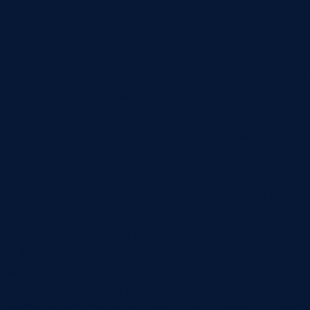
ИИ-проекты часто работают с чувствительной
информацией: клиентскими обращениями,
звонками, персональными данными, договорами,
финансовыми документами, производственными
параметрами, чертежами, внутренними
инструкциями. Если эти данные передаются во
внешние сервисы, сохраняются без ограничений
или попадают в подсказки пользователей без
фильтрации, компания получает реальный риск
утечки.
Нужны правила доступа и хранения. Кто может
отправлять данные в модель? Какие поля
маскируются? Где хранится история запросов и
ответов? Можно ли использовать данные для
дообучения? Как ограничены роли сотрудников?