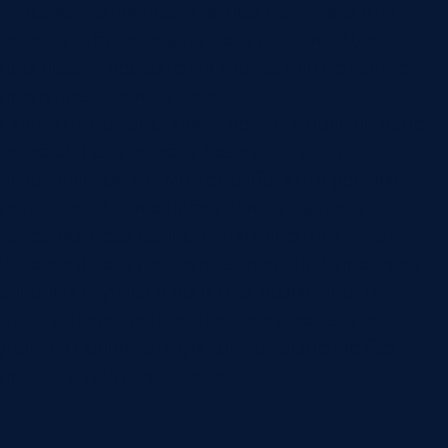
классификация дефекта, пропуск брака или
ложная отбраковка годного изделия. Для
прогноза — переоценка спроса или неверное
предупреждение о риске.
Снижать этот риск помогает контроль по цене
ошибки. Если ошибка безопасна и легко
исправляется, ИИ может работать в режиме
подсказки. Если ошибка влияет на деньги,
качество, безопасность или клиента, нужен
человек в контуре, журнал решений, проверка
спорных случаев и понятная возможность
отката. В критичных сценариях модель не
должна принимать финальное решение без
правил и подтверждения.