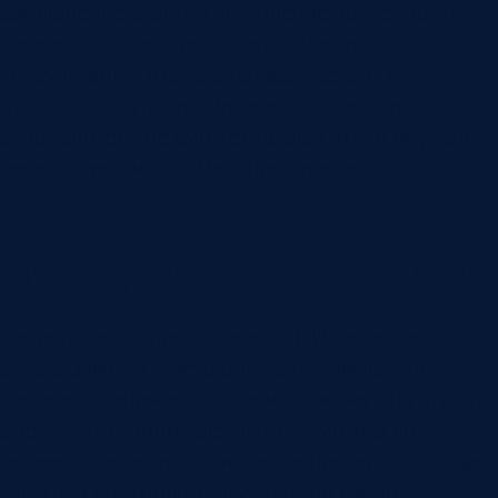
соблюдение скрипта, выявление потребности,
рисковые фразы, конфликт, качество
консультации, итог разговора. Без этого ИИ
будет выдавать красивые отчеты, которые
руководитель не сможет превратить в обучение
менеджеров или изменение процесса.
Риск недоверия сотрудников
Сотрудники сопротивляются ИИ не только из-за
страха замены. Часто они не понимают, как
система принимает решение, почему она ставит
оценку, кто увидит результат и можно ли
оспорить ошибку. Если внедрение выглядит как
скрытый контроль, пользователи начинают