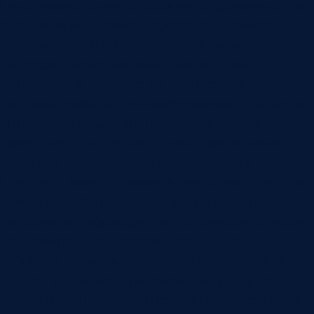
Пилот может быть недорогим, а промышленная
эксплуатация — заметно дороже. Стоимость
складывается из обработки данных, интеграций,
запросов к моделям, хранения истории,
мониторинга, дообучения, поддержки
пользователей, защиты информации и развития
интерфейсов. Если это не посчитать заранее,
проект после успешной демонстрации может
оказаться экономически неустойчивым.
Поэтому в расчете эффекта нужно учитывать не
только разработку. Важны регулярные расходы,
нагрузка на инфраструктуру, стоимость ошибок,
трудозатраты на проверку результата и
экономия времени в реальном процессе. ИИ
должен окупаться в рабочем контуре, а не
только выглядеть убедительно на презентации.