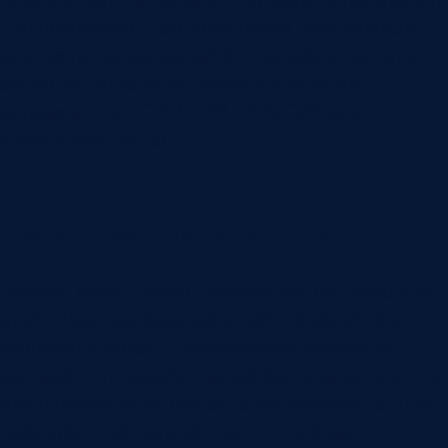
Что происходит при увольнении пользователя
или смене подрядчика? Эти вопросы должны
решаться до запуска, особенно если ИИ
встраивается в CRM, ERP, MES, QAS или
клиентский портал.
Риск ложных выводов
Модель может давать уверенный, но неверный
ответ. Для языковых моделей это может быть
выдуманный факт, неправильная ссылка на
регламент, некорректная рекомендация клиенту
или ошибочная интерпретация документа. Для
производственного зрения — неверная