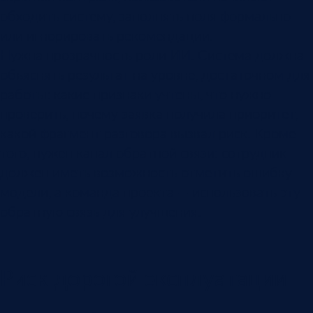
обходить систему, заполнять поля формально
или игнорировать рекомендации.
Нужна прозрачность роли ИИ. Система должна
объяснять результат на уровне, достаточном для
работы: какие признаки учтены, что нужно
проверить, почему заявка получила приоритет,
какой фрагмент разговора вызвал риск. Кроме
того, нужен канал обратной связи: сотрудник
должен иметь возможность отметить ошибку
модели, а команда проекта — использовать эту
обратную связь для улучшения.
Риск дорогой эксплуатации