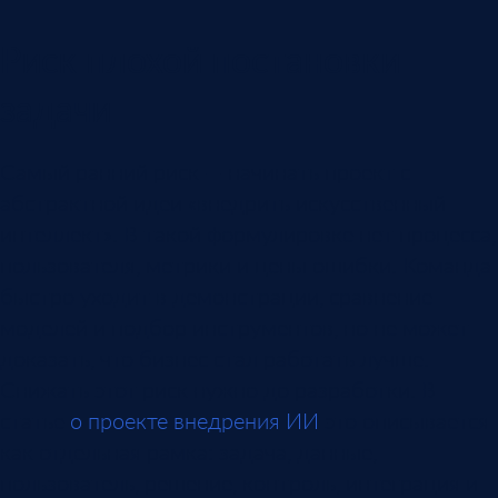
Риск плохой постановки
задачи
Самый ранний риск — начинать проект с
абстрактной идеи «внедрить искусственный
интеллект». В такой формулировке нет процесса,
пользователя, метрики и цены ошибки. Команда
быстро уходит в демонстрации, сравнение
моделей и подбор инструментов, но не может
доказать, что бизнес стал работать лучше.
Снижать этот риск нужно до разработки. В
статье
о проекте внедрения ИИ
это описывается
как отдельная рамка: задача, данные,
пользователь, решение, контроль, интеграция и