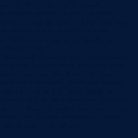
режиме ИИ ускоряет полезную работу и
одновременно может ускорить ошибки:
неверную классификацию, утечку информации,
неправильный ответ клиенту, лишнюю
отбраковку или управленческое решение на
слабых данных.
Правильный вопрос перед внедрением звучит не
как «стоит ли использовать ИИ», а как «какие
риски появятся в этом конкретном процессе и
как мы их ограничим». Для анализа звонков,
производственного контроля, обработки
документов и чат-бота риски будут разными. Но
логика управления похожа: определить данные,
права, качество, роль человека, интеграции и
порядок работы с ошибками.