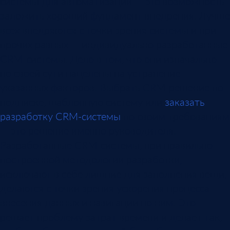
системы для автоматизации — это возможность
заложить хороший фундамент внедрения. Лучше
всех внедряются с точки зрения системы и при
прочих равных — индивидуально разработанные
CRM-системы. Дело в том, что они изначально
по своей сути нацелены на устранение
указанных факторов. Выбрать CRM-решение по
подписке, шаблонную систему или
заказать
разработку CRM-системы
по своим требованиям
— это решение именно руководителя.
Разработанные CRM-системы, при правильно
построенной методологии разработки,
исключают в себе лишние для заполнения вещи,
делаются с точки зрения ускорения процесса
внесения данных и навигации по ним. Это
решает проблему затрат времени и делает так,