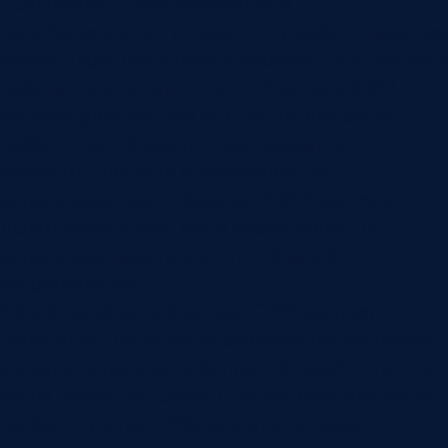
Если первое — инициирующее и
поддерживающее условие, то
второе
— гарантия
успеха. Гарантия успеха внедрения CRM-системы
проста. Если делать то, что делается в CRM-
системе удобнее, чем без неё, то внедрение
пройдет как по маслу. Если показать и
объяснить, донести информацию до
сотрудников, как с помощью CRM-системы
делать работу быстрее и эффективнее, то
сотрудники сами начнут это делать без
сопротивления.
Сопротивление внедрению CRM-системы
происходит тогда, когда руководство заставляет
выполнять лишние действия, которые не нужны.
Когда проще все сделать на листочке или когда
человек чувствует бесполезность своих