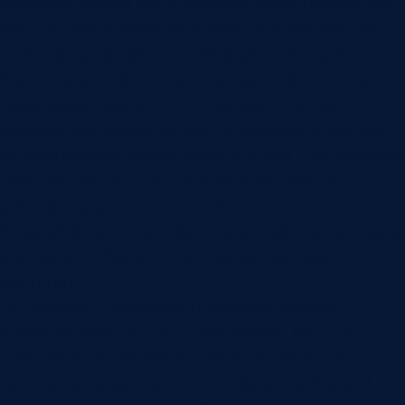
решение только одно, человек перестраивается
вместе с организацией или он не вписывается в
новые реалии работы компании. Да, это может
быть “звездный” менеджер, часто именно так и
происходит, когда кто-то говорит “я и так
продаю без ваших систем”. И руководитель идет
на компромисс оправдывая это тем, что продажи
действительно есть. Но если в системе не
работает один человек или ведет её
безалаберно, то централизованной статистики и
контроля не будет и так бизнес-систему не
построить.
Четвертое
— обеспечить автоматическое
внесение данных. Когда все заявки, будь то
электронные письма или звонки, попадают в
систему автоматически и требуют разбора. В