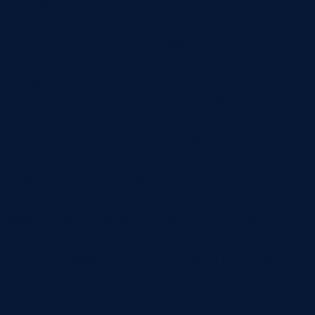
специальный интерфейс руководителя для
отслеживания эффективности работы с
обращениями по набору параметров и в разрезе
менеджеров, вычислять премиальный
коэффициент автоматически. На нашей практике
была система, учитывающая 20 параметров,
включающих не только финансовые показатели,
но и количество и полноту комментариев
менеджеров и количество просрочек
выполнения задач. При этом менеджеры не
знали, какие параметры учитываются и на каком
уровне влияют на общий балл. Вывод был один,
работайте с CRM-системой качественно и бал
будет высоким. Другой пример из практики,
когда разработанная система блокировала
работу с заявками или не распределяла новые