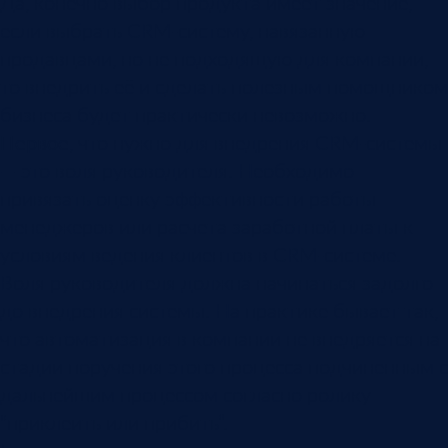
Да, конечно выбор продукта имеет значение,
если выбрать CRM-систему, навязанную
продавцами, но не подходящую для компании,
то внедрить её и сделать полезным помощником
бизнеса будет практически невозможно.
Первое
, что нужно для внедрения CRM-системы
— это воля руководителя. Необходимо
привязать оценку эффективности работы
менеджеров или расчета заработной платы к
условиям ведения клиентов в CRM-системе.
Воля руководителя должна начинаться задолго
до внедрения системы. На практике бывает так,
что автоматизация в компании не внедряется на
стадии поручения этого процесса подчиненным с
дальнейшим процессом согласно ролику
“приклеить или прибить”.