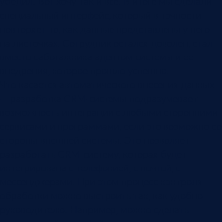
убедил. Вот хочу так и всё. В итоге мы сделали
специальный интерфейс, который в точности
повторяет то, как данные представлены у него
на листочках. Сотрудник остался доволен, стал
вместо саботажника адептом системы и её
внедрения, которое прошло успешно.
Что касается автоматического внесения данных
— разработка CRM-системы подразумевает
возможность интеграции с любыми сторонними
сервисами и программами, если это возможно со
стороны внешней системы. Это позволяет
разработать CRM-систему, которая будет
интегрирована с телефонией, с почтой, с
мессенджерами. При этом процесс контроля
обработки можно выстроить так, как удобно
руководителю. Например, можно сделать