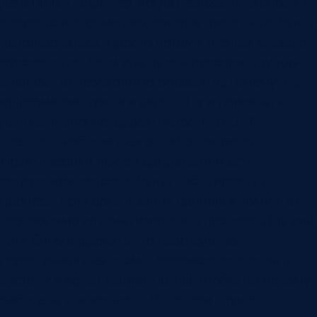
действий. Например, когда необходимо вносить
какую-то информацию, которая никогда не будет
использоваться. Просто потому, что так сказало
руководство. Если она нужна руководству для
анализа, то необходимо объяснить, почему эта
информация нужна и важна. Ну и привязать
данные к оценке эффективности, см.п.1.
Третье
— избавляться от саботажников.
Практически в любой организации есть
сотрудники, которые будут саботировать
процесс. Если организация пришла к тому, что
необходимо автоматизировать процессы (ну или
хотя-бы оцифровать), то необходимо
перестраиваться всем. Невозможно внедрить
систему в организации, но так, чтобы по-новому
работала только часть. В данном случае