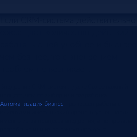
Если CRM-система действительно
сокращает количество действий и
работать с ней удобнее и быстрее
чем без неё, то с внедрением
проблем не возникает.
Внедрение CRM-системы даже более важный
процесс, чем её выбор или разработка.
Автоматизация бизнес
-процессов работы с
клиентами имеет низкий процент успешности
именно из-за процесса внедрения, а не провала в
разработке или из-за самого продукта.