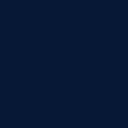
заявки на менеджеров, если у них есть
просроченные задачи.
Решения
ИИ-решения
Обучение нейросетей
Проекты
Разработка систем
Разработка CRM
Статьи
Разработка ПО
Разработка ERP
Контакты