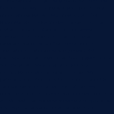
чтобы работать с системой было быстрее, чем
без нее. Потому что при анализе процессов и
проектировании системы происходит сбор
информации с точки зрения — а как это делается
сейчас. Дальше добавляется программа,
компьютер и то, как это делается сейчас
начинает выполняться быстрее и проще.
При работе с саботажем внедрения CRM-
системы та же история. У нас был пример, когда
внедряли систему и один из ключевых
сотрудников клиента сказал, что так ему
работать неудобно, он хочет то представление
данных, как у него на листочке. И так ему
понятно и просто. Пример выполнения процесса
и действий с засеканием времени и результатом
в 3 секунды на выполнение задачи его не