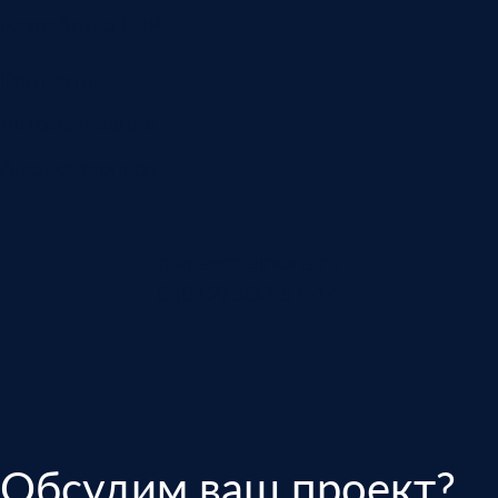
Разработка ERP
Контакты
Автоматизация
Анализ звонков
manager@indins.ru
8 (812) 500-51-16
Обсудим ваш проект?