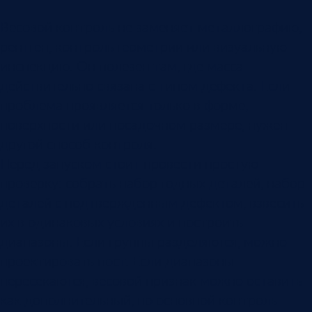
Весовой контроль не заменяет металлографию,
рентген, контроль геометрии или визуальную
инспекцию. Он полезен там, где масса
действительно связана с типом дефекта. Если
проблема проявляется только в форме,
поверхности или посадочном размере, нужен
другой способ контроля.
Перед запуском стоит провести простую
проверку: собрать набор годных деталей, набор
деталей с подтвержденным дефектом, взвесить
их в одинаковых условиях и построить
диапазоны. Если группы разделяются, можно
проектировать пост. Если диапазоны
пересекаются, весовой признак можно оставить
как дополнительный, но основной контроль