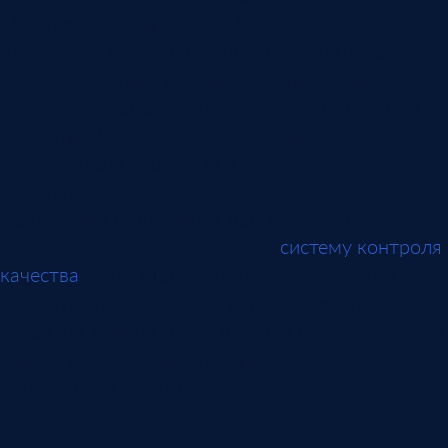
Механика сброса должна быть отделена от
измерения. Лепесток не должен давить на
весовую площадку, пока идет стабилизация
веса. Иначе сама сортировка начнет влиять на
результат. По этой же причине важны
ограничители перегруза и повторяемое
домашнее положение приводов.
Если задача развивается дальше, событие
проверки можно передавать в
систему контроля
качества
: тип изделия, эталон, фактический вес,
процент отклонения, результат, время проверки,
оператор, партия. Тогда весовой пост становится
частью истории качества, а не отдельным
устройством на столе.