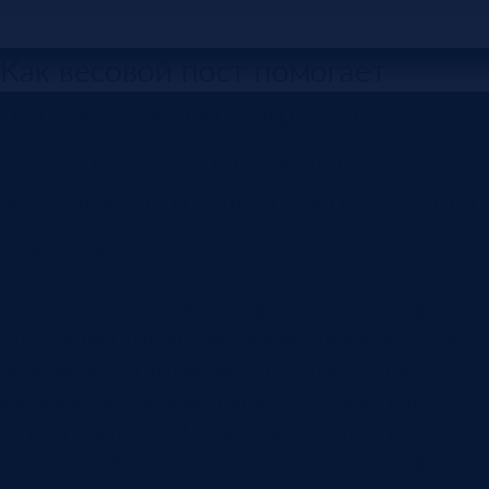
Как весовой пост помогает
быстро находить скрытые
дефекты небольших литых
изделий по отклонению массы от
эталона.
У литых изделий часть дефектов видна сразу:
скол, облой, нарушение формы, поврежденная
поверхность. Другая часть скрыта внутри
металла. Воздушная полость, недолив или
другой внутренний дефект может почти не
проявляться внешне, но менять массу детали.