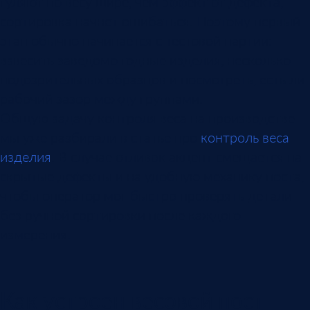
гуляют по весу шире, чем эффект от дефекта,
сортировка начнет ошибаться. Поэтому первый
этап обычно начинается с тестовой партии:
взвесить заведомо годные изделия, несколько
подозрительных образцов и посмотреть, есть ли
рабочий зазор между группами.
Общую задачу контроля веса на производстве
мы уже разбирали в статье про
контроль веса
изделия
. В случае отливок акцент смещается на
скрытые дефекты и на удобную механику поста,
чтобы оператор мог быстро проверять детали
без ручной сортировки после каждого
измерения.
Как устроен весовой пост