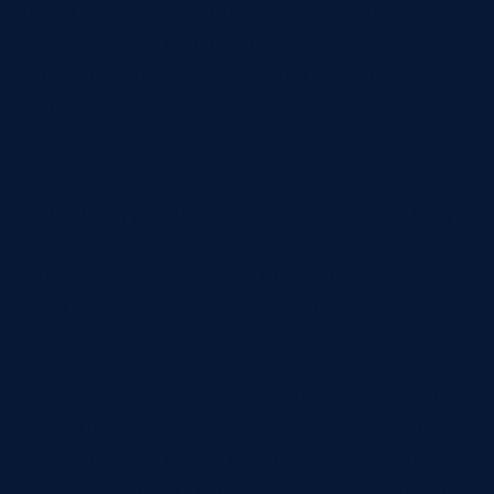
условиях стабильно видит такой уровень. Если
дефект дает отклонение в десятые доли грамма
или граммы, задача становится заметно
практичнее.
Как происходит сортировка
После измерения устройство должно аккуратно
убрать изделие с площадки. Для небольших
отливок можно использовать два лепестка или
две заслонки. Один механизм сбрасывает
годную деталь в сторону OK, второй отправляет
подозрительную деталь в сторону брака. После
движения лепесток возвращается в исходное
положение, а пост готов к следующему циклу.