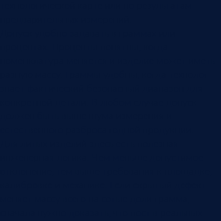
технологической карте или по результатам
предварительных измерений.
Допуск удобно задавать в граммах или
процентах. Проценты понятны, когда
номенклатура меняется и изделие может иметь
разную массу. Граммы удобны, когда технолог
знает фактический безопасный диапазон для
конкретной детали. В любом случае допуск
должен быть выше шума измерения и
естественного разброса годной продукции.
Для литых изделий здесь есть полезная
инженерная логика. Чем меньше допустимое
отклонение, тем выше требования к площадке,
калибровке и механике. Если скрытый дефект
меняет массу всего на сотые доли грамма,
сначала нужно доказать, что пост в реальных