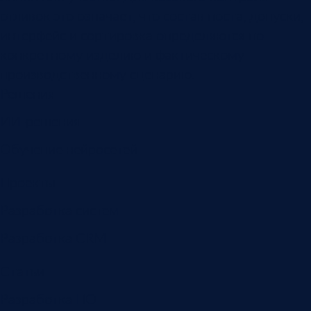
отливок это означает, что состав поста, допуски,
интерфейс и сортировка определяются по
конкретному изделию и фактическому
производственному сценарию.
Решения
ИИ-решения
Обучение нейросетей
Проекты
Разработка систем
Разработка CRM
Статьи
Разработка ПО