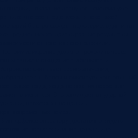
площадки, показание дернулось, система уже
решила, что вес вне допуска. В цехе такой
сценарий быстро создаст недоверие: один и тот
же предмет может давать разные результаты в
зависимости от того, как его положили.
Поэтому измерение должно проходить через
фильтрацию и ожидание стабильности.
Устройство считывает серию значений,
отбрасывает выбросы и фиксирует контрольный
вес только тогда, когда показания перестали
заметно меняться. Это защищает от ударной
укладки, дрожания площадки и
кратковременных помех.
В интерфейсе оператору достаточно видеть
состояние поста: ожидание детали, идет
измерение, результат в допуске, результат вне