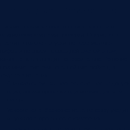
Что получает производство
Главная польза весового поста в скорости и
одинаковом критерии проверки. Оператор не
держит в голове допуски, не переписывает
цифры и не спорит с соседней сменой о том,
какая деталь выглядит подозрительно. Решение
принимает система по одной настройке для
текущего изделия.
Снижается ручная неопределенность
: допуск
один, логика проверки одинаковая для всей
смены.
Ускоряется отбраковка
: изделие сразу уходит
в нужную сторону после измерения.
Появляются данные
: можно видеть, как часто