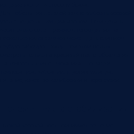
изделие уходит в сторону брака.
Для небольших деталей важно выбрать весовой
узел с подходящим диапазоном. Если деталь
весит около сотен граммов, тензодатчик на
несколько килограммов может дать слишком
грубую рабочую шкалу. При этом нельзя
смотреть только на красивый шаг отображения.
На точность влияют механика площадки,
температура, вибрации, ударная укладка,
питание, качество калибровки и перегрузки.
Почему нужна стабилизация
Плохой весовой пост принимает решение
слишком рано. Деталь только коснулась