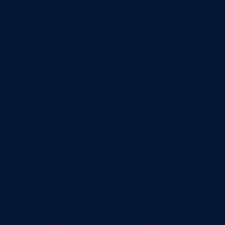
желаемая скорость проверки, способ сортировки
и требования к журналу. После этого можно
выбирать диапазон датчика, электронику,
механику и интерфейс.
Если производство уже знает, что скрытый
дефект влияет на массу, задачу стоит проверить
на реальных образцах. Несколько десятков
измерений часто дают больше пользы, чем
длинное обсуждение точности в теории. По этим
данным видно, какой допуск нужен, насколько
быстро должна стабилизироваться площадка и
можно ли уверенно отделять брак от
нормального разброса.
Компания ИНДИНС разрабатывает такие
устройства как специальные решения под задачу
линии или участка. Для весового контроля