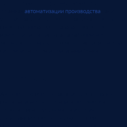
лучше строить по другому параметру.
В рамках
автоматизации производства
такие
устройства удобны тем, что запускаются с одной
понятной операции. Сначала появляется
измерение и сортировка на рабочем месте,
затем данные можно связать с партией, сменой,
системой качества и причинами брака.
С чего начать
Хорошее техническое задание для весового
поста начинается с детали, а не с выбора
тензодатчика. Нужны масса изделия,
допустимый разброс годных деталей,
предполагаемый дефект, размер площадки,