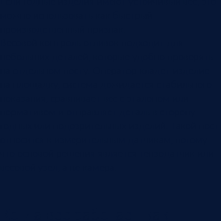
Если годные изделия имеют устойчивый вес, это
можно использовать как быстрый
производственный признак.
Весовой контроль отливок подходит для
небольших деталей, которые удобно проверять
на отдельном посту. Оператор кладет изделие
на площадку, система дожидается стабильного
показания, сравнивает вес с эталоном или
нормативом и отправляет деталь в сторону
годных или подозрительных изделий. Такой пост
относится к измерительным датчикам, потому
что основой решения является тензодатчик или
весовой узел, а не камера.
Когда вес работает как