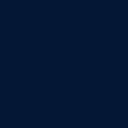
допуска, ошибка или перегруз. Технические
параметры фильтрации можно скрыть в
настройках. Для смены важен быстрый и
повторяемый цикл: положил, дождался сигнала,
изделие ушло в нужную сторону.
Эталон и допуск
Система может работать с эталонным весом или
с нормативом. В режиме эталона оператор
кладет на площадку правильное изделие,
устройство фиксирует его массу и дальше
сравнивает остальные детали с этим значением.
В режиме норматива вес задается вручную по