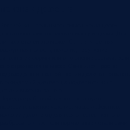
признак дефекта
Весовой контроль имеет смысл, когда дефект
достаточно заметно меняет массу изделия. Для
литых деталей это может быть внутренняя
воздушная полость, недолив, нарушение
заполнения формы или отклонение состава, если
оно отражается на массе. Сама идея проста:
годные детали в одной партии должны попадать
в ожидаемый диапазон, а подозрительные
детали выходят за него.
Перед разработкой такого поста нужно
проверить главное условие: масса дефектных
изделий должна отделяться от естественного
разброса годных. Если нормальные детали сами