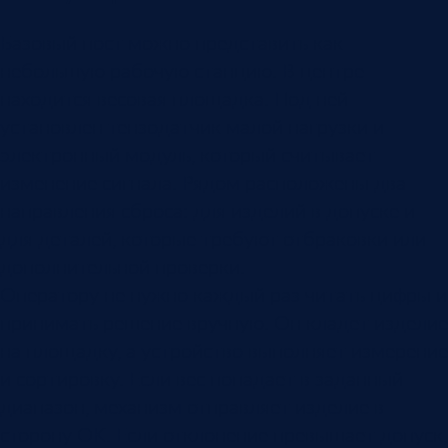
Базовый пост можно представить как
небольшую рабочую станцию. В центре
находится весовая площадка. Под ней
установлен тензодатчик малой нагрузки и
электронный модуль, который считывает
изменение сигнала. Рядом расположены два
направления сброса: для изделий в допуске и
для деталей, которые требуют отбраковки или
дополнительной проверки.
Оператору не нужно каждый раз читать цифры и
принимать решение вручную. Он кладет изделие
на площадку, а устройство выполняет измерение
и сортировку. Если вес попадает в заданный
диапазон, механизм отправляет изделие в
сторону OK. Если отклонение превышает допуск,