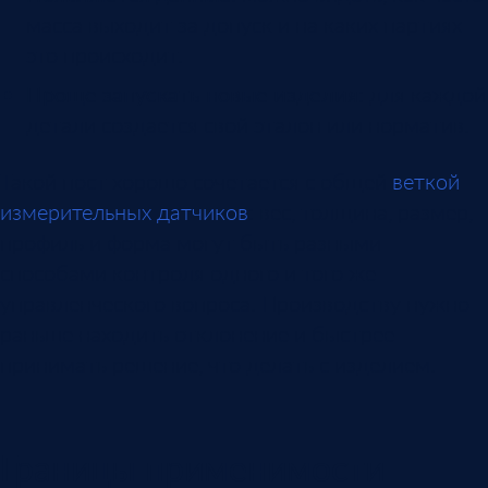
масса выходит за допуск и на каких партиях
это происходит.
Проще запускать новые изделия
: для каждой
детали создается свой эталон или норматив.
Такой пост хорошо сочетается с общей
веткой
измерительных датчиков
: вес, толщина, размер,
профиль и форма могут быть разными
способами контроля одного и того же
управленческого вопроса. Производству нужно
раньше находить отклонение и быстрее
принимать решение, что делать с изделием.
Границы применимости