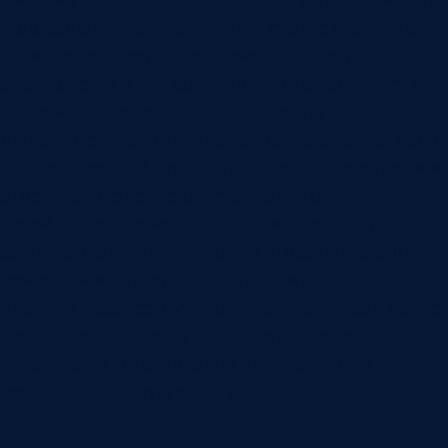
подразделению, проекту или статье бюджета.
Если сумма превышает лимит, маршрут
расширяется. Если срок оплаты конфликтует с
планом платежей, счет попадает на
дополнительное финансовое согласование. Если
платеж срочный, требуется причина срочности и
отдельное решение ответственного.
Такой подход помогает отделить реальную
срочность от привычки решать все в последний
момент. Финансовый отдел видит будущие
платежи заранее, руководитель понимает, какие
счета уже ждут оплаты, а инициатор видит,
почему счет отправлен на уточнение или
перенесен на другую дату.