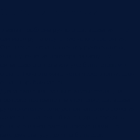
Статусы и просрочки
Главная проблема ручного согласования — не
сам маршрут, а отсутствие ясного состояния.
Счет может лежать в почте у руководителя,
ждать уточнения договора, зависнуть у
финансового отдела или уже быть готовым к
оплате. Пока это выясняется через звонки, срок
оплаты приближается.
Для управления нужны статусы: создан, на
проверке, возвращен на уточнение, согласован
руководителем, ожидает финансового решения,
включен в платежный календарь, передан в
оплату, оплачен, закрыт документами. По
каждому статусу должны быть срок,