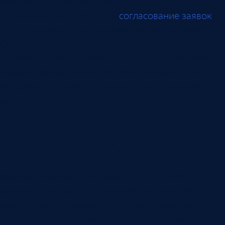
процессу относится оплата.
Если компания уже ведет
согласование заявок
,
счет становится следующим шагом цепочки.
Сначала подтверждается потребность, затем
условия, затем документ на оплату. При таком
порядке финансовый контроль опирается на
историю решения, а не на отдельное письмо с
вложением.
Маршрут зависит от условий
Одинаковый маршрут для всех счетов быстро
начинает мешать. Небольшой регулярный
платеж может проходить по короткому пути, а
счет на оборудование требует проверки