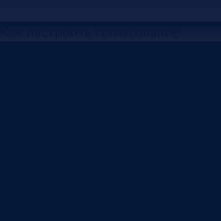
Как настроить согласование
счетов на оплату: основание,
маршрут, лимиты, роли, статусы,
платежный календарь, архив и
контроль просрочек.
Счет на оплату часто выглядит как простой
документ: поставщик прислал файл, сотрудник
переслал его в бухгалтерию, дальше нужно
оплатить. На практике именно здесь появляются
задержки, спорные расходы и ручные уточнения.
Финансовому отделу нужно понять, есть ли