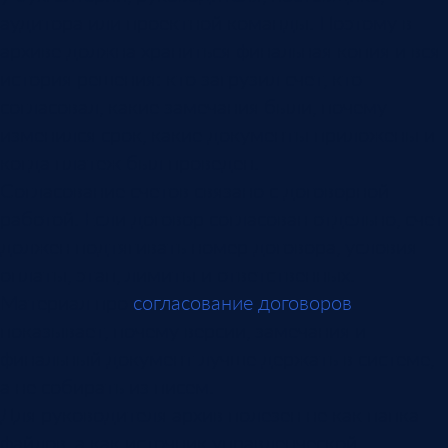
аудитора или проектной команды. Поэтому в
архиве должна храниться финальная копия и вся
история решения: кто загрузил счет, кто
согласовал, какие замечания были, почему
изменился срок, какие документы приложены и
когда платеж был проведен.
Согласование счетов связано с договорной
работой. Если договор согласован отдельно, счет
должен подтягивать номер договора, условия
оплаты, этап, лимиты и ответственных.
Материал про
согласование договоров
показывает, почему версии, замечания и
финальный документ лучше держать в системе,
а не собирать из писем.
Для руководителя архив полезен не как папка
файлов, а как источник управленческой