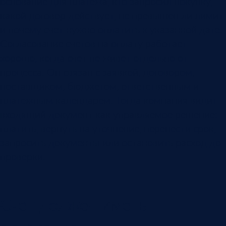
основание для платежа, кто запросил покупку,
какой договор действует, не превышен ли лимит
и почему счет нужно оплатить к указанной дате.
Согласование счетов на оплату работает
хорошо, когда счет не живет отдельно от
процесса. Он связан с заявкой, договором,
поставщиком, бюджетом, ответственным и
платежным календарем. Тогда компания видит
входящий документ как управляемое решение:
платить, вернуть на уточнение, перенести срок,
запросить документы или остановить расход до
проверки.
Счет должен иметь