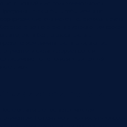
ответственный и история комментариев.
Просрочка должна быть событием, а не
сюрпризом. Система может подсвечивать счета
без ответственного, счета с истекающим сроком
оплаты, счета без договора, счета с
превышением лимита, счета, ожидающие
документы, и счета, которые прошли
согласование, но не попали в платежный
календарь.
Архив и история решения
После оплаты счет остается важным
документом. По нему могут возникнуть вопросы
у бухгалтерии, руководителя, поставщика,