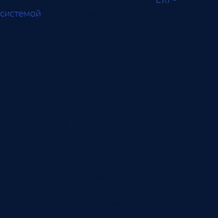
системой
. На практике эти две зоны часто
встречаются в одном маршруте.
Лимиты и платежный
календарь
Даже согласованный счет может быть
неудобным для оплаты сегодня. Компания
должна видеть, как платеж влияет на лимиты,
денежный поток и обязательства перед другими
поставщиками. Поэтому согласование счета
лучше связывать с платежным календарем, а не
завершать только статусом одобрено.
Система может показывать доступный лимит по