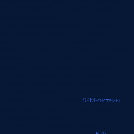
платежа. Бухгалтерия проверяет реквизиты и
корректность документов.
В карточке счета полезно держать основные
поля: поставщик, сумма, НДС, назначение
платежа, договор, заявка, статья бюджета,
проект, срок оплаты, ответственный, вложения,
комментарии и текущий статус. Чем больше
таких данных заполняется структурно, тем
меньше риск оплатить счет с ошибкой или
потерять важную оговорку в переписке.
Если счет связан с закупочным процессом, он
должен опираться на правила
SRM-системы
:
поставщик, условия, документы, история
взаимодействий и оценка исполнения. Если
платеж связан с планированием затрат и
финансовым учетом, нужна связь с
ERP-