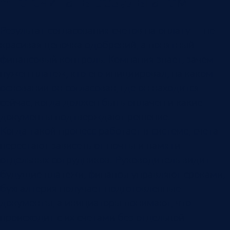
Что считать результатом
Результат согласования счетов на оплату — не
красивая цепочка одобрений, а понятный
финансовый контроль. Компания знает, зачем
нужен платеж, кто его инициировал, на каком
основании он согласован, где он находится
сейчас, когда должен быть оплачен и какие
документы подтверждают решение.
Когда такой процесс работает в системе, счета
перестают зависеть от почты и памяти
отдельных сотрудников. Руководитель видит
будущие платежи, финансы управляют сроками,
бухгалтерия получает подготовленные
документы, а инициаторы понимают, что
происходит с их счетами без отдельной