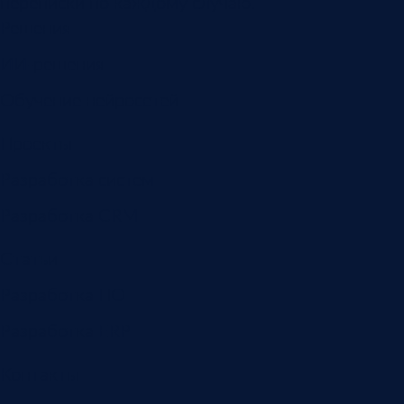
переписки по каждому случаю.
Решения
ИИ-решения
Обучение нейросетей
Проекты
Разработка систем
Разработка CRM
Статьи
Разработка ПО
Разработка ERP
Контакты