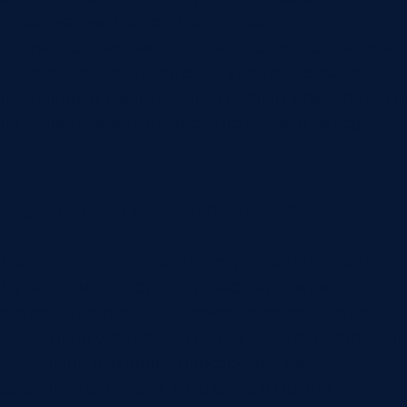
информации. По нему видно, какие
подразделения чаще создают срочные платежи,
где счета возвращаются на уточнение, какие
поставщики дают больше спорных документов и
на каком этапе чаще всего возникают задержки.
Как внедрять процесс
Начинать лучше с карты текущего пути счета.
Нужно увидеть, откуда приходит документ, кто
его регистрирует, как проверяется основание,
какие роли участвуют, где появляется платежный
календарь, кто видит просрочки и как
закрывается оплата. После этого можно