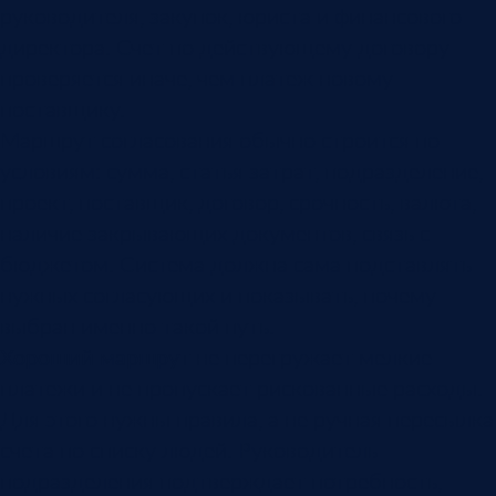
руководителя, закупок, юриста и финансового
директора. Счет по действующему договору
проверяется иначе, чем платеж новому
поставщику.
Маршрут согласования обычно строится по
условиям: сумма, статья затрат, подразделение,
проект, поставщик, договор, срочность, валюта,
наличие закрывающих документов, связь с
бюджетом. Система должна сама подставлять
нужных согласующих и показывать, почему
выбран именно такой путь.
Хороший маршрут
не перегружает мелкие
платежи и не пропускает рискованные расходы.
Для этого нужны правила, а не ручная пересылка
счета по списку людей. Руководитель
подразделения подтверждает потребность,