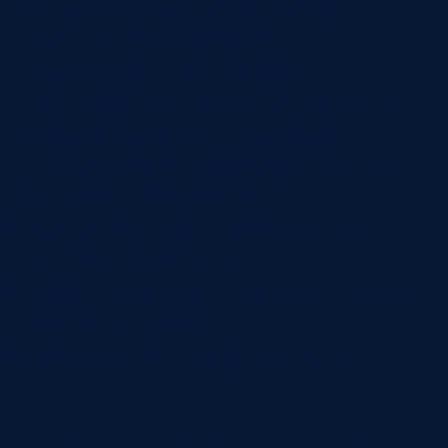
связать счет с заявкой, договором,
поставщиком и бюджетом;
настроить маршрут по сумме,
подразделению, проекту и статье затрат;
разделить ответственность между
инициатором, руководителем, закупками,
финансами и бухгалтерией;
вести статусы, сроки, комментарии и
возвраты на уточнение;
передавать согласованные счета в платежный
календарь и оплату;
сохранять архив и историю решений.