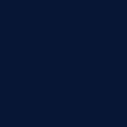
основание
Первый вопрос к счету — за что компания
платит. Основанием может быть закупочная
заявка, договор, спецификация, акт, заказ
клиента, производственная потребность,
регулярная услуга или внутренний проект. Если
основание не указано, согласующий видит
только сумму и поставщика, а не смысл платежа.
В системе счет стоит связывать с исходной
потребностью. Для закупок это может быть
заявка, для договора — этап или обязательство,
для регулярных платежей — график и лимит.
Такая связка снижает количество вопросов в
переписке: видно, кто инициировал расход, на
каком основании выбран поставщик и к какому