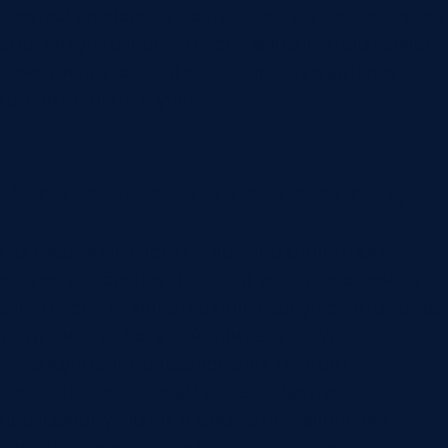
закупки проверяют поставщика и условия, юрист
смотрит договорную часть, финансы проверяют
лимит и платежный календарь, бухгалтерия
готовит оплату и учет.
Что проверяют согласующие
Согласование счета не должно сводиться к
кнопке одобрения. Каждый участник отвечает за
свою часть. Инициатор подтверждает, что товар,
услуга или работа действительно нужны.
Руководитель подразделения смотрит
соответствие задачам отдела. Закупки
проверяют условия и связь с поставщиком.
Финансы сверяют лимит, статью затрат и дату