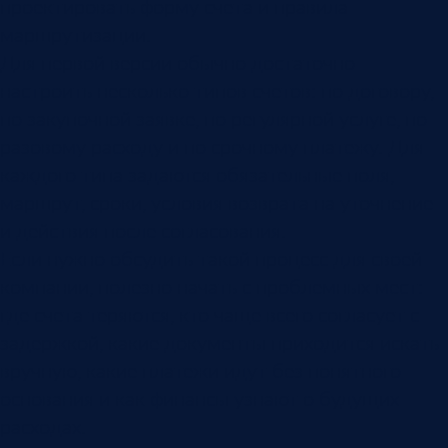
проектировать форму счета и правила
маршрутизации.
Для первой версии обычно достаточно
настроить несколько типов счетов: по договору,
по закупочной заявке, по регулярной услуге, по
разовому расходу и по срочному платежу. Для
каждого типа задаются обязательные поля,
маршрут, сроки, условия возврата на уточнение
и действия после согласования.
Если нужно обсудить такой процесс для своей
компании, полезно начать с проблемных мест:
где счета теряются, кто чаще всего согласует с
задержкой, какие документы приходится искать
вручную, какие платежи идут без понятного
основания и как финансы узнают о будущих
расходах.