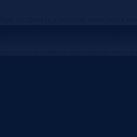
Как устроить систему контроля ка
дефекты, несоответствия, коррек
Контроль качества на производстве часто в
дефект обнаружен только на выходе, часть д
логистика, переделка, разбор причины. Поэ
входного материала до операции, партии, п
Система контроля качества на производстве
журнале. Она должна отвечать на вопросы: ч
проверил, какой дефект найден, к какой пар
повторяющиеся причины брака.