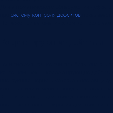
Для автоматического обнаружения дефектов
про
систему контроля дефектов
показывает, 
Но даже при автоматическом контроле важн
Корректирующие действия
Если система только считает брак, она опис
качеством нужны корректирующие действия:
инструкцию, вернуть материал поставщику,
контроль или изменить допуск по согласов
Корректирующее действие должно иметь отве
повторяется после закрытия действия, сист
будут возвращаться, а отчеты останутся кр