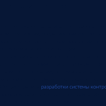
Где ставить контроль
Контроль качества начинается с выбора то
комплектующих, операционный контроль в п
выходной контроль готовой продукции. В не
отгрузкой или после испытаний.
Нельзя выбрать точки контроля только по уд
дешевле всего поймать и где проверка дей
сразу после операции, нет смысла ждать фи
входной контроль может быть важнее выход
Общая страница
разработки системы контр
проверок, работы контролеров, фиксации от
связь особенно важна, потому что качество 