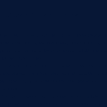
Параметры и допуски
Система должна хранить факт проверки и пр
комплектность, маркировка, поверхность, пр
результат испытания или визуальный призна
правило решения.
Если контролер просто ставит отметку годн
фиксировать конкретику: какой параметр вы
материале, на каком оборудовании и в како
данных.
Контроль качества
становится полезным, ког
отправить на доработку, заблокировать парт