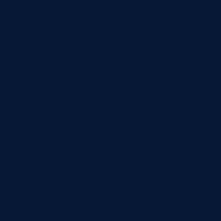
передавать задачи
 в журнале.
льше. Для этого
ену, контролера,
омпания может
ти сотрудников.
л, какие
ы.