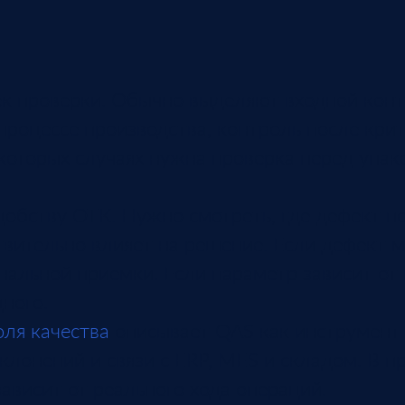
чек проверки. Обычно выделяют входной кон
роцессе производства, контроль после кри
которых случаях нужна проверка перед упак
обству ОТК. Нужно смотреть, где дефект поя
ствительно влияет на решение. Если дефект
нальной приемки. Если параметр зависит от
ного.
оля качества
описывает QAS как инструмент
клонений и связи с ERP, MES и складом. В п
зависит от реального хода операций.