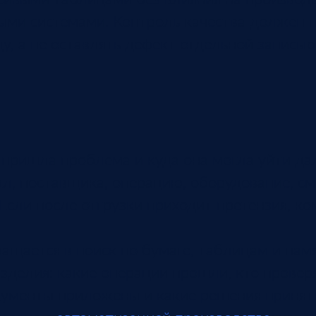
ными системами. Контроль качества должен 
ду, а не оставлять дефект отдельной записью
 пришла проблема и куда она могла уйти да
ал, поставщика, операцию, оборудование, см
Если после отгрузки приходит претензия, к
щается в поиск по бумаге, таблицам и памя
зделия: какие операции прошли, кто проверя
окументы приложены и какие решения принят