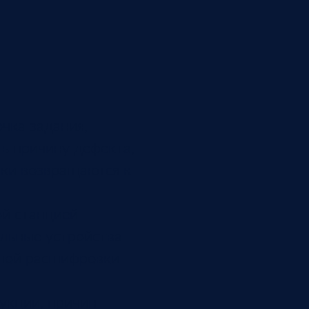
чка задания,
ть причину дефекта,
ики возвращаются к
ой станцией
ельные устройства
учной расшифровки
укции, причин