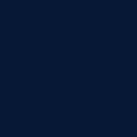
оверяемый параметр. Это может быть размер
очность, цвет, температура, усилие, электр
к. Для каждого параметра нужен допуск, ме
о или брак, руководителю трудно понять пр
шел за допуск, насколько, на какой операци
й смене. Тогда качество становится управл
да результат проверки связан с действием: 
ию, создать задачу мастеру, вызвать технол