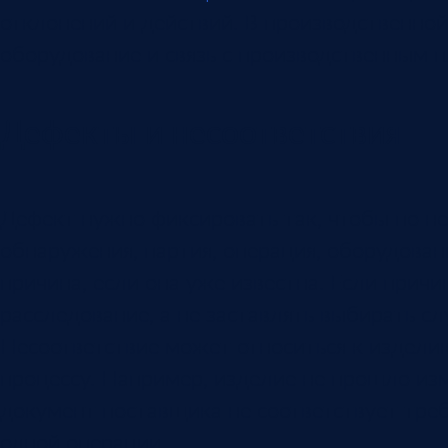
отклонений и действий. В производственной
оборудование и связь с производственным 
Дефекты и несоответствия
Дефект нужно фиксировать так, чтобы по н
обнаружения, партия, операция, оборудовани
причина, если она уже известна. Если прич
расследование, а не заставлять выбирать сл
Несоответствие может относиться к изделию
процессу. Например, изделие не прошло изм
документ поставщика не соответствует тре
одной операции.