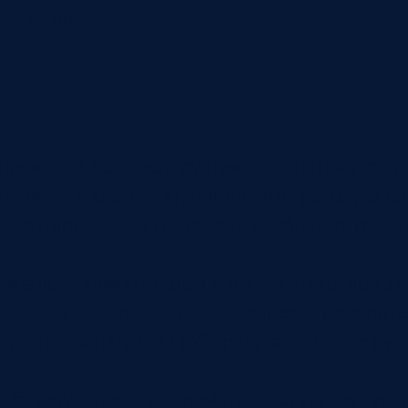
 действие.
проверки. Контролеру нужны понятная карто
ть внести результат, приложить фото, указа
мментарий. Если система неудобна, сотрудн
миналом, компьютером у линии или отдельн
я весы, камеры, датчики, сканеры, измерит
зультат попадал в QAS сразу, а не после р
 базовую логику параметров, статусов прод