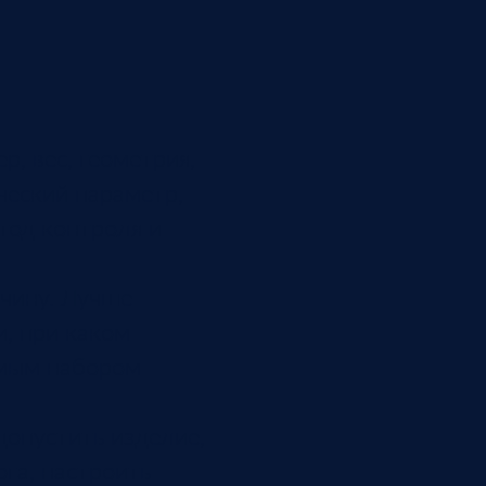
, вес, геометрия,
ический параметр,
тод контроля и
ичину. Лучше
и, при каком
яемым набором
допустить изделие,
ога, настроить