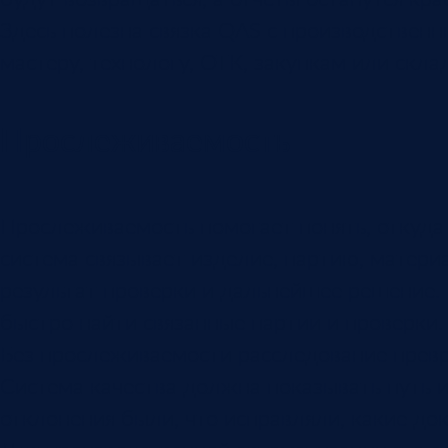
Здесь полезна связка QAS с производствен
мастеру, технологу, ОТК, закупкам или скла
Прослеживаемость
Прослеживаемость помогает понять, откуда
система связывает изделие, партию, матери
результат проверки и дальнейшее решение. 
быстро найти связанные партии и проверки.
Без прослеживаемости расследование превра
Система качества должна показывать путь и
отклонения были, что исправляли, какие д