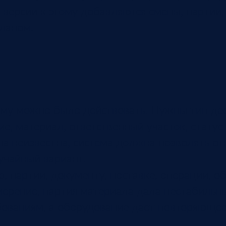
 версии к этому добавляются смены, партии,
планом.
ему можно было действовать. Нужны тип де
е, материал, ответственный участок, статус
ина неизвестна, система должна позволять о
учайный вариант.
, партии, документу, поставке, операции, 
ерение, партия материала дала нестабильны
бованиям, а оборудование дает повторяющее