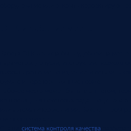
оборудование или открыть корректирующее
ОТК и рабочие места
Работа ОТК должна быть удобной на месте 
параметры, допуски, инструкции, возможнос
выбрать решение по изделию и оставить ко
бумаге и переносят данные позже.
Рабочее место может быть планшетом, тер
контроля. Для некоторых задач подключаютс
или автоматические линии. Важно, чтобы ре
сменного журнала.
Статья
система контроля качества
разбирает