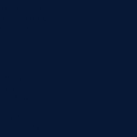
равила. Материал
связываются с QAS.
шее действие.
ь. Для управления
ку, уточнить
ть промежуточный
тата. Если дефект
че причины брака
тво.