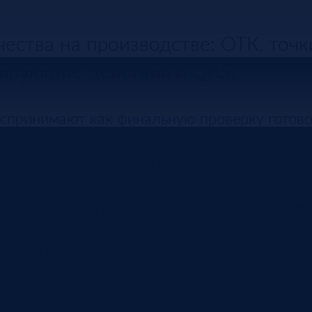
чества на производстве: ОТК, точк
тирующие действия и QAS.
оспринимают как финальную проверку готово
енег уже потрачена: материал, время станка
тому система контроля качества должна виде
риемки, рекламации и корректирующего дейс
 нужна, чтобы проверка не оставалась разов
то проверяли, по какому параметру, с каким
тии он относится, что сделала смена и как р