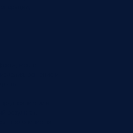
 операции,
фекта, место
 изделия, решение и
ткрыть
оборудованию или
й результат,
ся отклонение на