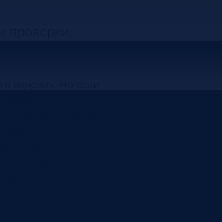
и проверки,
го изделия. Но если
, работа смены,
ть процесс шире: от
твия.
ой отметкой в
 допуском, кто
уководитель видит