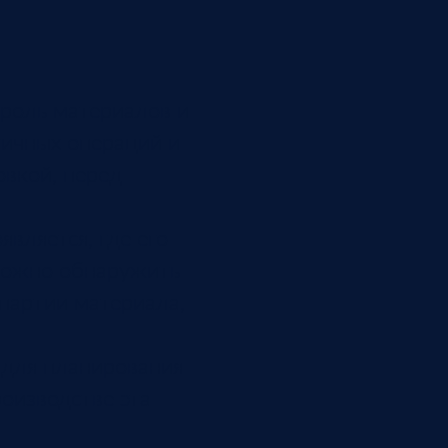
троль материалов и
тичных операций и
овкой, перед
вляется, где его
 можно обнаружить
 партии материала,
 для планирования
роизводстве эта