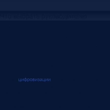
Что выбрать руководителю
компании, по какому пути
автоматизации процессов пойти?
Использовать готовые программы
или разработать своё
программное обеспечение?
В эпоху
цифровизации
управление бизнесом
становится все более зависимым от
эффективных программных решений.
Руководители компаний зачастую сталкиваются
с выбором между готовыми продуктами