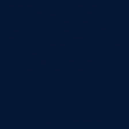
более актуальными. Индивидуальная
разработка предоставляет возможность
внедрить специализированные меры
безопасности и защиту данных, которые
идеально соответствуют нуждам вашей
компании. Готовые решения иногда могут иметь
уязвимости, которые могут быть использованы
злоумышленниками, в то время как вы сами
контролируете безопасность вашего
индивидуального ПО.
Конкурентное преимущество
Уникальное программное обеспечение,
созданное специально для вашей компании,