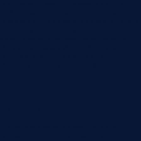
поддержки от команды разработчиков, что
особенно важно в случае возникновения
проблем или необходимости доработок. Готовые
решения часто имеют ограниченную поддержку,
и изменения могут занимать много времени.
Индивидуальная разработка обеспечивает
более высокую степень контроля над
обновлениями и поддержкой софта.
Интеграция с другими
системами
Многие компании используют несколько
программных систем для управления