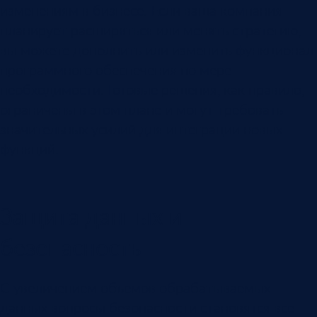
изменениям в бизнесе. Если ваша компания
планирует расширяться или менять стратегию,
вы можете дополнить или изменить функционал
программного обеспечения по мере
необходимости. Готовые решения, как правило,
ограничены в этом плане и могут требовать
значительных усилий для интеграции новых
функций.
Защита данных и
безопасность
С увеличением объемов обрабатываемых
данных вопросы безопасности становятся все