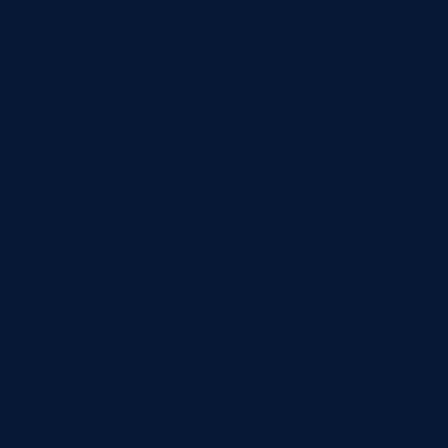
различными аспектами своего бизнеса.
Индивидуально разработанное ПО может быть
легко интегрировано с существующими
системами, что упрощает обмен данными и
оптимизирует рабочие процессы. Готовые
решения могут не поддерживать необходимые
интеграции или потребуют дополнительных
затрат для их реализации.
Заключение
Выбор между индивидуальной разработкой
программного обеспечения и готовыми
решениями — это важный шаг для любой
компании. Индивидуально разработанное ПО