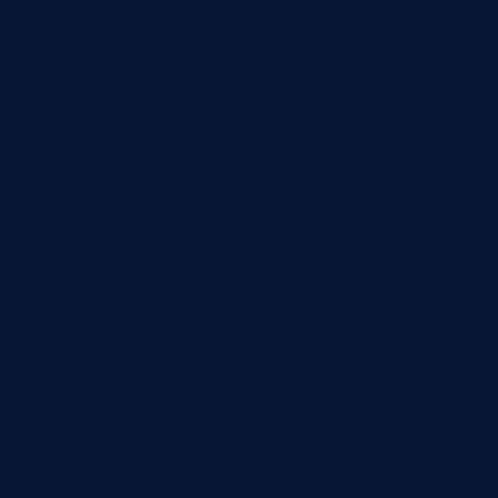
может стать вашим конкурентным
преимуществом. Это может быть связано с
уникальными функциями, которые обеспечивают
более высокую эффективность, улучшение
клиентского сервиса или оптимизацию
внутренних процессов. В то время как
конкуренты используют общие шаблоны, вы
можете предложить более высокую
добавленную стоимость своим клиентам.
Поддержка и развитие
При использовании индивидуального решения
вы можете рассчитывать на полный спектр