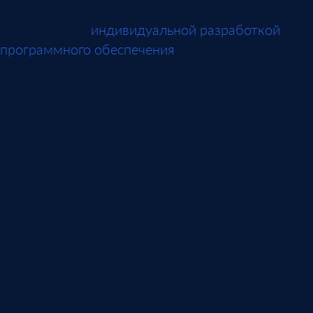
(шаблонными программами или SaaS-
решениями) и
индивидуальной разработкой
программного обеспечения
. На первый взгляд,
готовые решения могут показаться более
привлекательными – они быстрее внедряются и
требуют меньших затрат, но индивидуальная
разработка предлагает ряд уникальных
преимуществ, которые могут значительно
повысить эффективность работы вашего
бизнеса.
Адаптация под конкретные
потребности