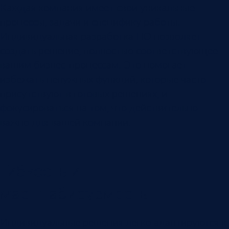
Каждая компания имеет свои уникальные
процессы, задачи и специфику работы.
Индивидуальная разработка ПО позволяет
создать решение, полностью соответствующее
вашим бизнес-процессам. Это помогает
избежать ненужных функций, которые часто
присутствуют в готовых решениях, и
фокусироваться на том, что действительно
важно для вашей компании.
Гибкость и
масштабируемость
Индивидуальные решения легко адаптируются к