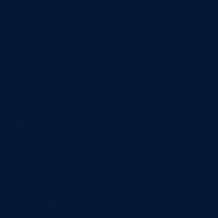
ИИ-решения
Обучение нейросетей
Проекты
Разработка систем
Разработка CRM
Статьи
Разработка ПО
Разработка ERP
Контакты
Автоматизация