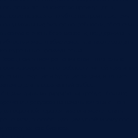
предоставляет множество преимуществ,
которые позволяют глубже настроить систему
под уникальные бизнес-потребности, обеспечить
высокую степень безопасности, поддерживать
гибкость и масштабируемость, а также создать
конкурентные преимущества.
Перед принятием решения стоит тщательно
проанализировать потребности вашей компании,
оценить текущие и будущие задачи, и только
затем сделать осознанный выбор.
Индивидуальная разработка требует больше
времени и ресурсов на начальном этапе, но в
долгосрочной перспективе она может стать
решением, способствующим устойчивому росту
и успеху вашего бизнеса.
Решения