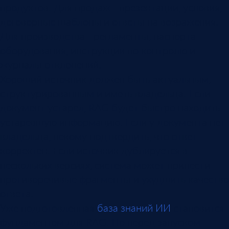
продуктов. Для продаж - презентации, условия,
договорные шаблоны и ответы на возражения.
Для производства - регламенты, паспорта
оборудования, инструкции по контролю и
журналы отклонений.
Хороший источник должен быть актуальным,
структурированным и иметь владельца. Если
документ устарел, RAG будет быстро находить
устаревшую информацию. Если у документа нет
владельца, некому подтвердить, что ответ
корректен. Если источник дублируется в
нескольких версиях, система может принести
противоречивые фрагменты и ухудшить качество
ответа.
Уже подготовленная
база знаний ИИ
становится
фундаментом для RAG. Но перед запуском