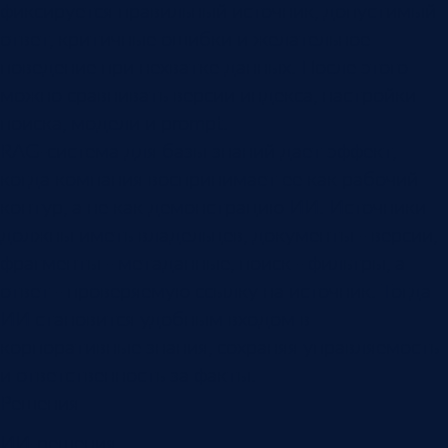
фиксируется правильный источник, допустимый
ответ, критичные ошибки и желательное
поведение при нехватке данных. После этого
можно сравнивать версии индекса, настройки
поиска, модели и prompt.
RAG-система для базы знаний дает эффект,
когда компания воспринимает ее как рабочий
контур, а не как демонстрацию ИИ. Источники
должны иметь владельцев, документы - версии,
фрагменты - метаданные, поиск - фильтры, а
ответ - проверяемую ссылку на источник. Тогда
ИИ становится удобным входом в
корпоративные знания, сохраняя управляемость
и ответственность за факты.
Решения
ИИ-решения