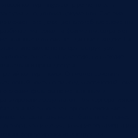
Второй контур - ingestion pipeline, то есть
загрузка и подготовка документов. Система
извлекает текст, очищает служебные элементы,
разбивает материал на фрагменты, сохраняет
метаданные и отправляет данные в индекс. На
этом этапе важно не потерять структуру:
заголовок, раздел, дату, версию, тип документа,
владельца и права доступа.
Третий контур - поиск. Он может сочетать
векторный поиск по смыслу, классический поиск
по словам, фильтры по метаданным и
ранжирование результатов. Для корпоративной
базы знаний одного векторного поиска часто
мало: пользователю может быть важен номер
договора, код изделия, название регламента или
точная формулировка из инструкции.