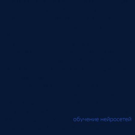
состоит в том, чтобы отвечать по регламентам,
инструкциям, договорам, базе заявок или
технической документации, чаще нужен не
новый вес модели, а надежный доступ к
источникам.
RAG решает другую задачу: он находит нужный
контекст в базе знаний и подставляет его в
запрос к модели. Документ можно обновить
сегодня, переиндексировать, и система начнет
учитывать новую версию без полного
переобучения. Это особенно важно для
компаний, где меняются цены, регламенты,
условия обслуживания, инструкции,
продуктовые описания и договорные шаблоны.
Поэтому RAG не заменяет
обучение нейросетей
,
а дополняет его. Модель может быть хорошо