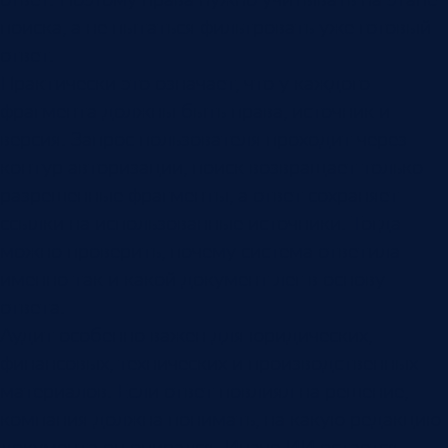
поиска, а не пытаться фильтровать уже готовый
ответ.
Практически это означает, что у каждого
фрагмента должны быть права, источник и
версия. Запрос пользователя проходит через
контур авторизации, поиск возвращает только
разрешенные фрагменты, а ответ сохраняет
ссылки на использованные источники. Тогда
можно проверить, почему система ответила
именно так и какой документ лег в основу
ответа.
Аудит особенно важен для юридических,
финансовых, технических и производственных
материалов. Если ответ повлиял на решение,
компания должна понимать, на какую редакцию
документа он опирался. Иначе ИИ остается