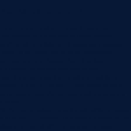
Как запускать пилот
Пилот лучше начинать с узкого процесса:
поддержка по одной продуктовой линейке,
ответы менеджерам по договорным условиям,
поиск по регламентам отдела, технические
инструкции для сервиса. Важно выбрать
сценарий, где сотрудники уже задают
повторяющиеся вопросы и можно измерить
скорость ответа, точность, долю обращений к
источнику и количество эскалаций к владельцу
знания.
Затем нужно собрать эталонный набор вопросов
и ответов. Он поможет не спорить о качестве на
уровне впечатлений. Для каждого вопроса