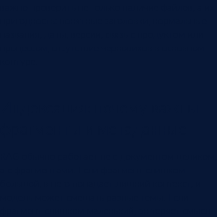
важно проверить не только наличие файлов, а их
пригодность: понятные заголовки, нормальные
названия, даты, версии, связь с продуктом или
процессом, отсутствие черновиков в основном
контуре.
Индексация: почему важны
фрагменты и метаданные
RAG обычно работает не с документом целиком,
а с фрагментами. Если фрагмент слишком
большой, в него попадает лишний контекст, и
модель может смешать разные темы. Если
фрагмент слишком маленький, он теряет смысл