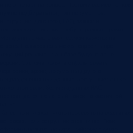
и не отвечает на вопрос. Поэтому размер чанков
нужно подбирать под тип документов:
инструкции, договоры, FAQ, заявки и
технические описания требуют разных правил.
Метаданные часто важнее, чем кажется на
старте. Пользователь может спросить про
текущий регламент, а в базе будут старые
версии. Система должна отфильтровать
черновики, архив, документы другого
подразделения или данные, доступные только
отдельной роли. Без метаданных RAG
превращается в быстрый поиск по хаотичной
папке.
Качество индекса нужно проверять на реальных
вопросах. Если сотрудник спрашивает "как
оформить возврат по гарантийному случаю",