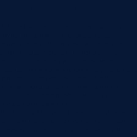
опорой на документы
RAG-система для базы знаний нужна, когда
компании мало обычного поиска и опасно
получать ответы ИИ "из памяти". Сотрудник
задает вопрос, система ищет релевантные
фрагменты в корпоративных источниках,
передает их языковой модели и получает ответ с
привязкой к документам. Такой подход
помогает использовать ИИ там, где важны
актуальность, проверяемость и доступ к
внутренней информации.
Для бизнеса RAG ценен не как модный термин, а
как управляемая архитектура. Она связывает
документы, права доступа, поиск, модель и