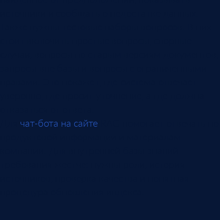
источники и сообщать о недостатке данных.
Также нужны тестовые наборы вопросов. В них
стоит включить простые вопросы, спорные
случаи, вопросы по старым версиям документов,
запросы вне базы и вопросы с ограниченными
правами. Это покажет, где система отвечает
уверенно, где просит уточнение, а где должна
отказаться от ответа.
Для
чат-бота на сайте
RAG помогает отвечать по
продуктовой информации и материалам
компании. Для внутренней базы знаний
требования жестче: нужны роли, история
источников, проверка качества и понятная
процедура обновления индекса.