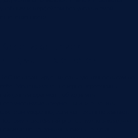
удобным интерфейсом без управляемой
ответственности.
Как снижать риск
выдуманных ответов
RAG не гарантирует идеальную точность сам по
себе. Модель может неверно пересказать
найденный фрагмент, объединить
несовместимые документы или ответить
слишком уверенно, если контекста не хватает.
Поэтому в системный prompt нужно закладывать
правила: не додумывать факты, отделять
найденное от предположений, показывать