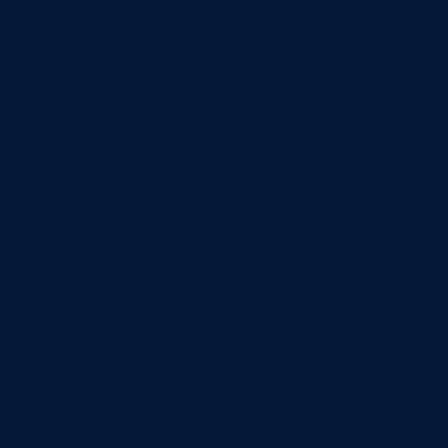
Обучение нейросетей
Проекты
Разработка систем
Разработка CRM
Статьи
Разработка ПО
Разработка ERP
Контакты
Автоматизация
Анализ звонков