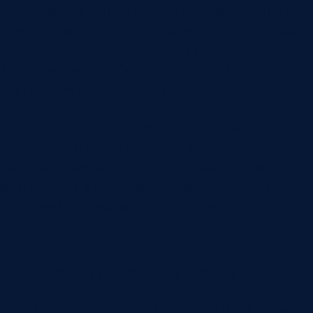
пользователя, ищет подходящие фрагменты в
базе знаний, добавляет найденные материалы к
запросу и отправляет задачу языковой модели.
Такой слой может быть частью чат-бота,
внутренней базы знаний, ИИ-агента, MCP-
сервера или отдельного сервиса. Пользователь
задает вопрос в интерфейсе, RAG-компонент
находит контекст в документах, языковая
модель формулирует ответ по найденным
фрагментам, а система возвращает ответ со
ссылками или указанием источников.
RAG-система для базы
знаний: как давать ответы с