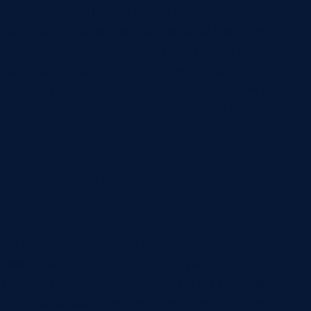
Четвертый контур - генерация ответа. Модель
получает вопрос, найденные фрагменты и
правила: отвечать только по переданному
контексту, указывать источники, честно
сообщать, если данных не хватает. Такой ответ
проще проверить и встроить в рабочий процесс.
Какие источники стоит
подключать
Начинать лучше не со всех документов
компании, а с понятного набора, где есть частые
вопросы и измеримая польза. Для поддержки
это база обращений, инструкции и карточки