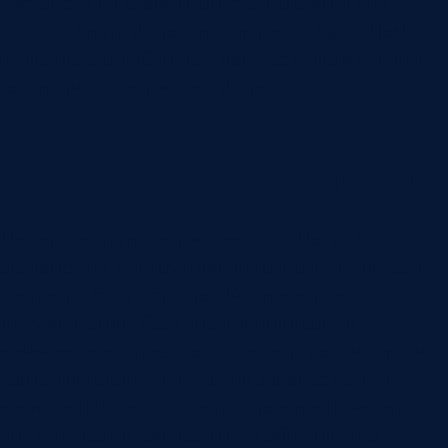
настроена на формат ответа, но факты она
должна брать из контролируемой базы. Чем
выше цена ошибки, тем важнее отделять навык
генерации от источника истины.
Из чего состоит RAG-система
Первый контур - источники. Это могут быть
регламенты, инструкции, договоры, технические
паспорта, база обращений, проектная
документация, база знаний поддержки,
коммерческие предложения, внутренние wiki и
карточки продуктов. Важно заранее понять,
какие источники считаются доверенными, кто за
них отвечает и как часто они обновляются.