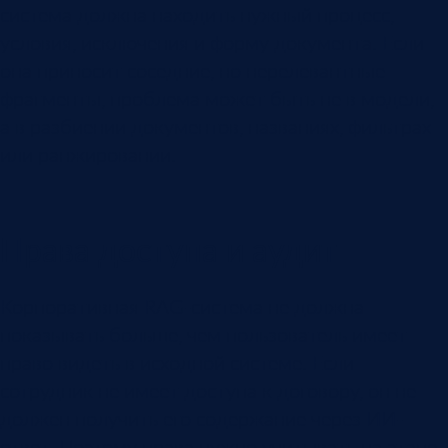
система должна находить нужный процесс,
условия, исключения и форму документа. Если
она приносит соседние, но нерелевантные
фрагменты, проблема может быть не в модели,
а в разбиении документов, названиях, фильтрах
или ранжировании.
Права доступа и аудит
Корпоративная RAG-система не должна
показывать больше, чем пользователь имеет
право видеть в исходной системе. Если
сотрудник не имеет доступа к договору, он не
должен получить его содержание через ИИ-
ответ. Поэтому права нужно учитывать на этапе