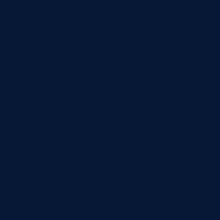
аудит ответа. Если эту цепочку не
спроектировать, получится обычный чат-бот,
который иногда угадывает правильно, а иногда
уверенно отвечает по устаревшему или
нерелевантному контексту.
Чем RAG отличается от
обучения модели
Обучение модели меняет ее поведение на
основе подготовленного набора данных. Это
полезно, когда нужно адаптировать стиль,
классификацию, извлечение признаков или
специализированный навык. Но если задача