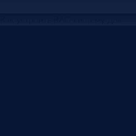
Как устроить RAG-систему для
базы знаний: источники,
индексация документов, права
доступа, поиск по фрагментам,
ответы с опорой на источники и
контроль качества.
RAG (Retrieval-Augmented Generation, генерация с
поиском по источникам) — это архитектура
приложения для работы ИИ с документами. В
реальном проекте это чаще всего программный
слой на сервере: он принимает вопрос