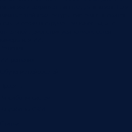
на линию и сохраняет данные для анализа. Если
начать с этой архитектуры, система становится
практическим инструментом качества, а не
отдельной демонстрацией возможностей
камеры или ИИ.
Решения
ИИ-решения
Обучение нейросетей
Проекты
Разработка систем
Разработка CRM
Статьи