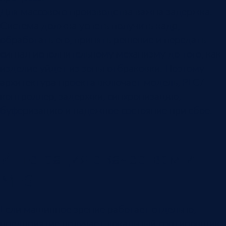
Для массового производства важна задержка.
Система должна успеть получить кадр,
обработать его, принять решение и передать
сигнал исполнительному механизму до того, как
изделие уйдет из зоны отбраковки. Поэтому
архитектура проекта включает модель, PLC/
контроллер, задержки, синхронизацию,
буферизацию и надежное состояние при сбое.
Интеграция с качеством и
MES
Если машинное зрение работает отдельно,
предприятие получает локальный сортировщик.