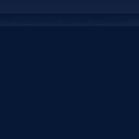
Как машинное зрение работает
на производстве: камеры, свет,
алгоритмы, контроль дефектов,
реакция линии, интеграция с QAS
и MES.
Машинное зрение на производстве часто
воспринимают как камеру с нейросетью, которая
«видит брак». В реальном проекте этого мало.
Система должна увидеть изделие в стабильных
условиях, сравнить его с допустимым
состоянием, принять решение за доли секунды,