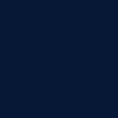
Где машинное зрение не
подходит
Не все задачи нужно решать камерой. Контроль
веса, силы, температуры, вибрации, акустики,
толщины или скрытых внутренних дефектов
может требовать других датчиков. Например,
контроль веса изделия с эталоном относится к
измерительным датчикам, а не к визуальному
кластеру. Машинное зрение хорошо работает с
тем, что можно надежно увидеть или измерить
по изображению.
Иногда правильное решение —