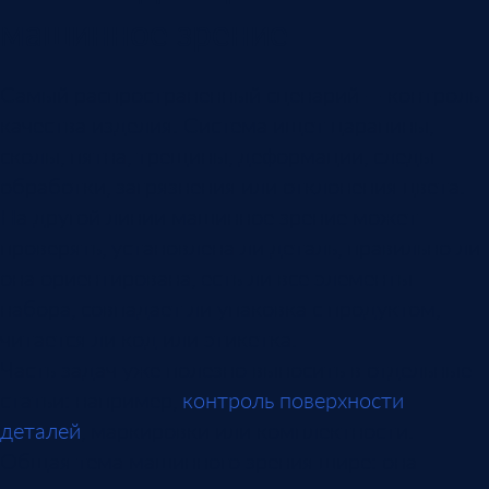
машинное зрение
Самый распространенный сценарий — контроль
качества изделия. Система ищет царапины,
сколы, пятна, трещины, деформации, следы
обработки, загрязнения или отклонения цвета.
На другой линии машинное зрение может
проверять, установлена ли деталь, правильно ли
она ориентирована, есть ли все элементы
набора, совпадает ли упаковка с продуктом,
читается ли код или этикетка.
Часть задач уже полезно выносить в отдельные
статьи: например,
контроль поверхности
деталей
, маркировки или комплектности.
Общая тема машинного зрения шире: она