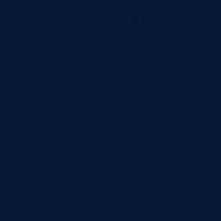
Алгоритмы и данные
Не всякая задача требует нейросети. Для
проверки наличия, положения, простого размера,
контура или цвета иногда достаточно правил и
классической обработки изображения.
Нейросетевые модели полезны там, где дефекты
разнообразны, фон сложный, а жесткие правила
дают слишком много ложных срабатываний.
Но нейросеть требует данных. Нужны
изображения годных изделий, разных типов
брака, пограничных случаев, разных партий,
условий освещения и скоростей. Особенно
важно собирать реальные примеры с линии, а не
только лабораторные фотографии. Если модель