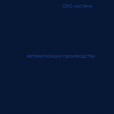
Если результат попадает в
QAS-систему
, MES
или другой производственный контур,
появляется управляемая история: какой дефект,
на какой линии, в какой смене, по какой партии,
на какой операции и с каким решением. Это уже
не просто «брак найден», а данные для анализа
причин.
В проектах
автоматизации производства
машинное зрение часто связывается с
производственным заданием. Система знает,
какая номенклатура идет по линии, какой эталон
использовать, какой допуск допустим, куда
передать результат и какие изделия считаются
спорными. Без этой связи оператору приходится
вручную выбирать режимы, а это создает риск
неправильной проверки после переналадки.