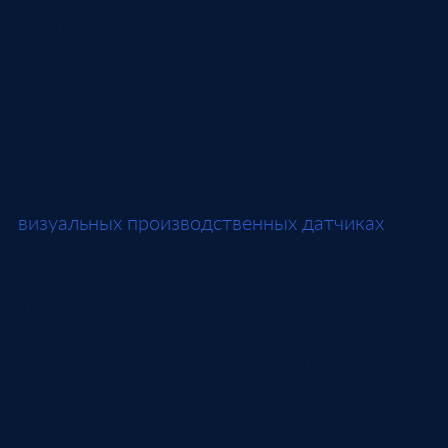
темнопольный, боковой, кольцевой или
поляризованный. На блестящем металле задача
часто решается не «умной нейросетью», а
правильной оптикой и углом освещения. На
матовой упаковке, наоборот, достаточно
стабильной подсветки и простой геометрии
кадра.
В
визуальных производственных датчиках
свет,
камера и алгоритм проектируются вместе. Если
меняется материал, цвет, упаковка или скорость
линии, может потребоваться перенастройка. Это
нормально: машинное зрение работает в
реальном производственном процессе, где
условия редко остаются идеальными.