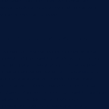
описывает, как предприятие превращает
визуальный контроль из ручной операции в
управляемую часть линии.
Из чего состоит система
Типовая система машинного зрения включает
промышленную камеру, объектив, подсветку,
датчик присутствия или энкодер, механизм
позиционирования, вычислительный модуль,
алгоритм анализа, интерфейс оператора и
интеграцию с оборудованием. В некоторых
случаях добавляются несколько камер, лазерная
линия, 3D-датчик, защитный кожух,
пневматический сброс, маркиратор или