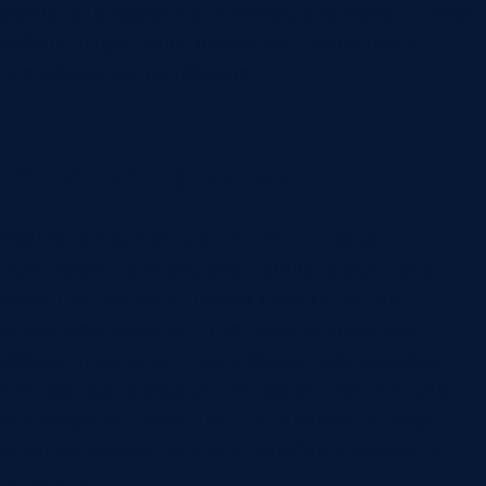
обучена на красивых снимках, она может плохо
работать при пыли, вибрации, смещении и
нестабильном материале.
Решение на линии
Машинное зрение должно быть связано с
действием. Если система нашла дефект, она
может остановить линию, подать сигнал
оператору, включить световую индикацию,
сбросить изделие в зону брака, заблокировать
следующую операцию, отправить фото в QAS
или сохранить событие для анализа. Выбор
реакции зависит от цены ошибки и скорости
процесса.