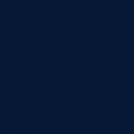
комбинированная система. Камера проверяет
поверхность и маркировку, тензодатчик
проверяет вес, лазерная линия измеряет
профиль, а MES связывает результаты с партией
и заказом. Поэтому выбор технологии должен
идти от дефекта и решения линии, а не от
желания применить конкретный алгоритм.
Как запускать проект
Описать визуальные дефекты и решения по
каждому типу отклонения.
Выбрать место контроля, где изделие
стабильно видно и его еще можно остановить.