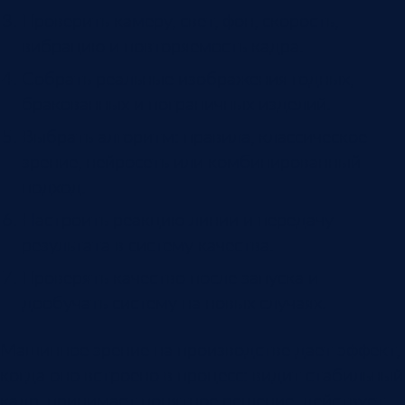
Проверить камеру, свет, фон, скорость,
вибрацию и повторяемость кадра.
Собрать реальные изображения годных,
бракованных и пограничных изделий.
Выбрать алгоритм: правила, классическое
зрение, нейросеть или комбинированный
подход.
Настроить реакцию линии и передачу
результата в систему качества.
Проверять качество после запуска и
дообучать систему на новых случаях.
Машинное зрение на производстве дает эффект,
когда оно встроено в процесс: видит стабильный
кадр, принимает понятное решение, действует