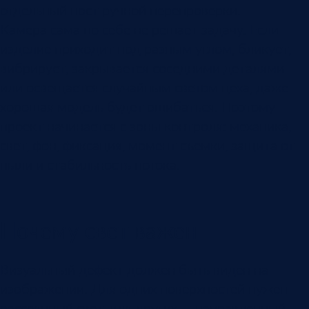
отдельный пост ручной перепроверки.
Камера сама по себе не решает задачу. Если
изделие приходит под разным углом, бликует,
вибрирует, закрывается соседними деталями
или освещается случайным светом цеха, даже
хорошая модель будет ошибаться. Поэтому
проект начинается с зоны контроля: механика,
свет, фон, фиксация, момент съемки, защита от
пыли и стабильность потока.
Почему свет важен
Визуальный дефект должен быть виден на
изображении. Для одних поверхностей нужен
рассеянный свет, для других — направленный,