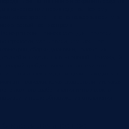
передать сигнал на линию и сохранить результат
для качества или производства. Поэтому
машинное зрение — это не только алгоритм, а
инженерный пост контроля.
Такие решения применяются для проверки
поверхности, маркировки, комплектности,
геометрии, сборки, упаковки, положения
деталей и визуальных отклонений. Но каждый
сценарий требует своей постановки: что
считается дефектом, где изделие находится в
момент проверки, какая скорость линии, какая
цена ложного срабатывания и что должно
произойти после обнаружения отклонения.
Какие задачи решает