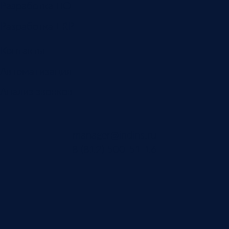
Разработка ПО
Разработка ERP
Контакты
Автоматизация
Анализ звонков
manager@indins.ru
8 (812) 500-51-16