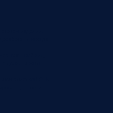
готовом изделии,
доработать, иногда
мер, внешний вид,
и не должны жить
льной отметкой ОТК,
сировано, решение