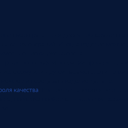
 конец маршрута. Если дефект обнаружен на 
едыдущих операций. Иногда изделие можно 
тоимость ошибки уже выросла.
троля: после какой операции проверять раз
илие, форму или другой параметр. Эти точк
, можно ли передавать изделие дальше.
роля качества
. Контроль становится не отде
нена, проверка пройдена, отклонение зафик
тво.