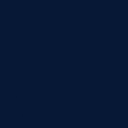
иногда группа
е операции, её
раничения по
акие операции нужно
ями. Без маршрута
бирать заново.
о часто скрывает
адка заняла больше
ие по факту, а не