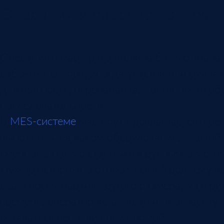
Операции и рабочие центры
Операция в маршруте должна быть связана с
рабочих центров, иногда участок или ручна
длительность, переналадка, доступность об
последовательности.
В
MES-системе
маршрут превращается в осн
выполнить, на каком оборудовании, в какой
сменное задание становится ручным списком
Нужно осторожно относиться к “среднему вр
реальность: партия другого размера, матер
времени, оператор ждал кран или оснастку.
оставаться неподвижной нормой.