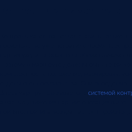
Контроль внутри маршрута
Контроль качества нельзя ставить только в
производство уже потратило время всех пр
партия уходит в брак, но в обоих случаях с
Поэтому в маршруте должны быть точки кон
комплектность, положение, маркировку, ус
отдельно от производства. Они определяют
Здесь маршрут связывается с
системой конт
а частью движения партии: операция выпол
принято, причина возвращается в производс