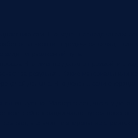
дприятию сам. Его ведёт последовательност
оработка, упаковка, передача на склад. Если
не видит управляемый путь.
просов. Что именно должно произойти с из
твечает за результат. Какие материалы или
редачей дальше. Что делать, если операция
полнять устно. Мастер знает, что эту детал
 конкретной операции часто нужна проверка.
 не знает, а значит планирование строится н