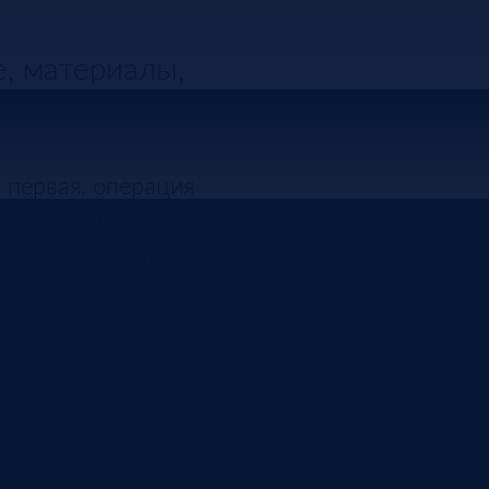
е, материалы,
 первая, операция
о понимать, как
акие материалы
а, когда связывает
ейчас находится
ние повлияет на срок