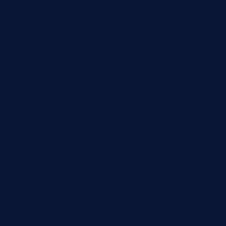
Когда маршрут нужно пересм
Маршрут не должен быть вечным документом
регулярно расходится с описанной технологи
изменилась оснастка, появились новые мате
изменились требования заказчика.
Есть несколько признаков, что маршрут пор
Мастера постоянно меняют последовател
Сменные задания регулярно не совпадают
Одни и те же операции дают задержки ил
Контроль качества добавляет проверки, к
ERP показывает материал, но цех не може