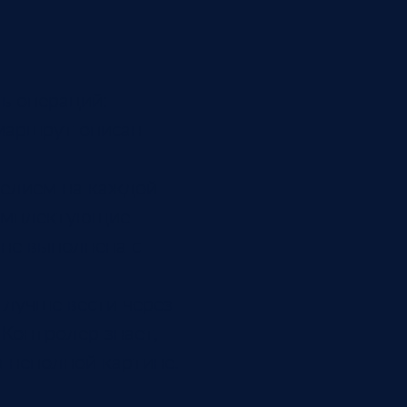
ь операций:
 маршрут описан
делием на каждой
 комплектующие
 не выполнена с
ь лучше вести через
 Контролер знает,
а неполной картине.