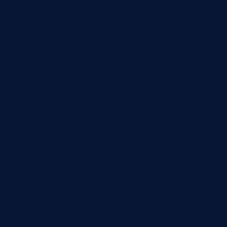
ю структуру.
о изделий выпущено,
валось вместо
 заказ задержался,
и создают очередь.
держка постоянно
ходит отклонения,
работки.