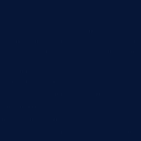
атривать
. Его нужно пересматривать, если фактиче
ей. Это не всегда ошибка цеха. Иногда марш
риалы, поменялся размер партии, добавился
а обновлять:
ьность операций вручную.
 с фактическим движением партии.
и доработку.
оторых нет в маршруте.
т выполнить операцию из-за оснастки или п