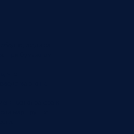
вободно, люди на
тся. При бумажном
ь, что
зводства это не
еняться от заказа к
 Если маршрут не
ости.