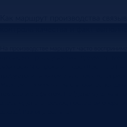
Как маршрут производства связыв
контроль качества и факт выполне
На производстве маршрут часто воспринима
вторая, контроль, упаковка. Документ нужен
заказ реально проходит через цех, где он з
требуются и на каком этапе появляется риск
Маршрут производства
становится полезны
технологию с фактом. Не “деталь должна про
здесь, ждёт этот ресурс, после этой операц
заказа”. Разница большая.