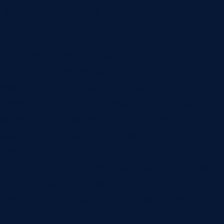
Маршрут как путь заказа
Производственный заказ не движется по пре
подготовка, обработка, сборка, контроль, д
формально, цех видит список действий, но 
Хороший маршрут отвечает на несколько во
операции. Где операция выполняется. Кто о
нужны. Какой контроль проводится перед пе
первого раза.
Если этих ответов нет, маршрут начинают до
другой станок. Оператор помнит, что после
где возникают отклонения. Но система этого