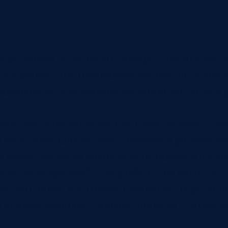
 ресурсом. Иногда это конкретный станок, 
я операция. Для планирования важны названи
орудования, квалификация исполнителя и ог
ову сменных заданий. Система понимает, к
 последовательности и с какими ограничени
 работ, который каждый день приходится со
емени операции”. Оно удобно для расчёта, н
иал чуть иной, инструмент изношен, перенал
 Поэтому маршрут должен допускать уточнен