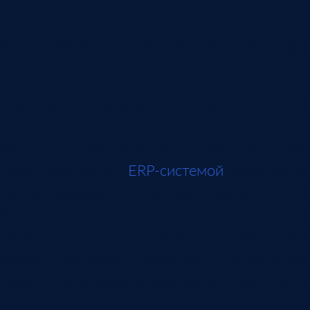
Материалы и комплектующи
Маршрут нельзя отделять от материалов. О
месте, но если не хватает заготовки, крепе
маршруте такие ограничения часто всплыва
Связь маршрута с
ERP-системой
помогает за
зарезервировано, что должно прийти от пос
бухгалтерская деталь, а условие выполнимо
Особенно это важно при мелкосерийном и з
заказу, а материал и комплектация часто о
связан с остатками и закупками, план быст