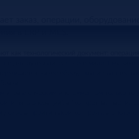
ает заказ, операции, оборудовани
ния в ERP и MES.
ют как технологический документ: операция
, но для руководителя этого мало. Ему важн
адерживается, какое оборудование занято, к
 брака.
м управленческим инструментом только тогд
йти пять операций”, а “конкретная партия с
ии должна пройти такой контроль, а отклоне