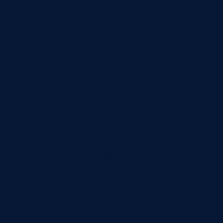
лнение плана. Он только задает правильну
ально стартовала, сколько длилась, скольк
ыла задержка, какое оборудование использо
тво получает отчёты без причин. Видно, что
ование загружено, но неясно, какие операци
го с конкретной точкой маршрута.
 нормальный разбор. Можно увидеть, что за
роль после другой операции почти всегда на
 а замена материала меняет длительность об