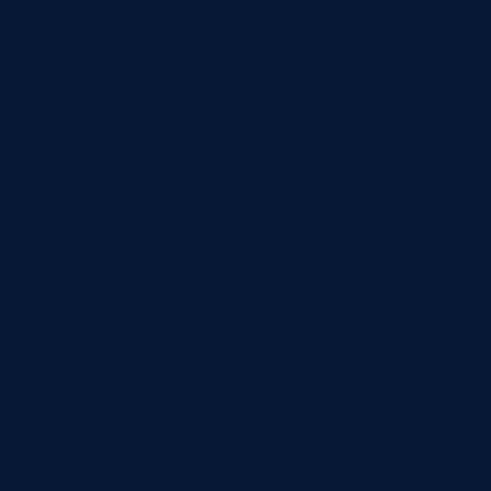
другой.
Плановая и фактическая
загрузка
Плановая загрузка показывает, сколько
оборудования нужно для выполнения
производственной программы. Фактическая
загрузка показывает, как оборудование было
занято на самом деле. Разница между ними
часто говорит больше, чем сам процент.
Если плановая загрузка высокая, а факт низкий,
нужно искать ограничения: не подвезли
материал, не пришел оператор, предыдущая