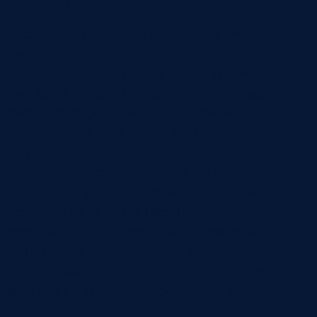
Коэффициент загрузки оборудования
показывает, насколько оборудование занято
относительно доступного времени или
мощности. Но сам показатель не отвечает,
почему оборудование занято, почему
простаивает и дает ли эта занятость нужный
выпуск.
Для руководителя производства ценность
появляется там, где коэффициент связан со
сменными заданиями, простоями,
переналадками, материалами, браком и
фактическим выпуском. Тогда это не
абстрактный процент, а инструмент поиска
узких мест и управленческих решений.
Решения