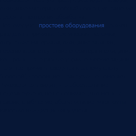
ожидание мастера, пробный прогон, устранение
дефекта, повторная обработка.
Поэтому учет
простоев оборудования
должен
разделять причины. Техническая поломка,
отсутствие материала, ожидание задания,
переналадка, отсутствие оператора и ожидание
контроля — это разные управленческие задачи.
Если все причины сводятся к одному слову
“простой”, коэффициент загрузки не помогает.
Руководитель видит, что оборудование
недозагружено, но не понимает, что менять:
график, снабжение, обслуживание, маршруты,
качество или дисциплину учета.