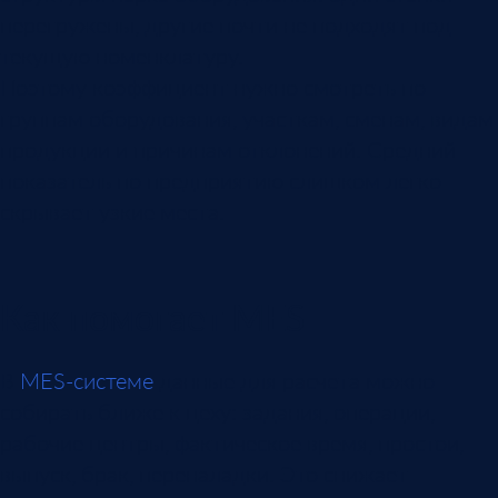
перегружены, другие почти не подходят под
текущую номенклатуру.
Поэтому коэффициент нужно смотреть по
группам оборудования, участкам, сменам, видам
продукции и причинам отклонений. Средний
показатель по предприятию слишком легко
скрывает узкие места.
Как помогает MES
В
MES-системе
данные для расчета можно
собирать ближе к цеху: задания, операции,
рабочие центры, фактическое время, простои,
выпуск, брак, переналадки. Это снижает