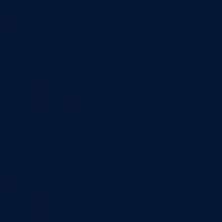
ИИ-решения
Обучение нейросетей
Проекты
Разработка систем
Разработка CRM
Статьи
Разработка ПО
Разработка ERP
Контакты
Автоматизация