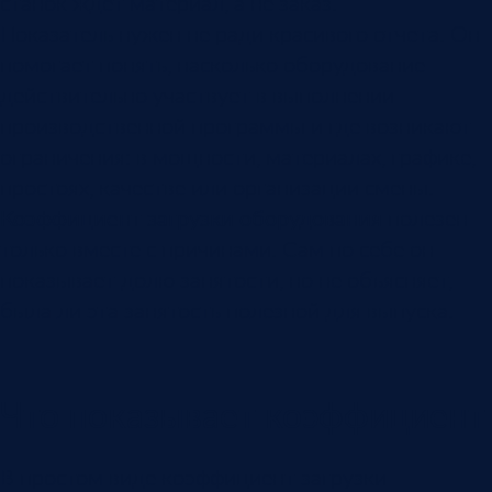
станок ждет материал, а не заказ.
Показатель нужен не ради красивого отчета. Он
помогает понять, насколько оборудование
действительно участвует в выполнении
производственной программы и где возникают
ограничения: в мощности, материалах, графике,
простоях, качестве или организации смены.
Коэффициент загрузки оборудования
полезен
только вместе с причинами. Сам по себе он
показывает долю занятости, но не объясняет,
была ли эта занятость полезной для выпуска.
Что показывает коэффициент
В простом виде коэффициент загрузки