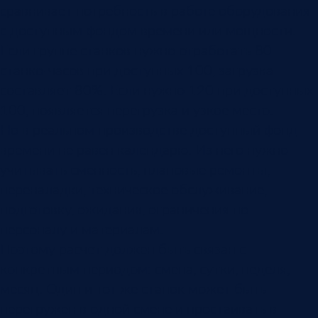
сравнивает потребность в работе оборудования
с доступным фондом времени или мощности.
Если группе станков нужно отработать 80
станко-часов при доступных 100, загрузка
составляет 80%. Если нужно 120 при доступных
100, появляется перегрузка и узкое место.
Но в реальном производстве доступный фонд
времени не равен календарю. Из него нужно
учитывать сменность, плановые ремонты,
переналадки, техническое обслуживание,
подготовку, ожидания, ограничения по
персоналу и материалам.
Поэтому расчет должен быть связан с
конкретным периодом: смена, сутки, неделя,
месяц. Один и тот же станок может быть
перегружен в одной смене и простаивать в