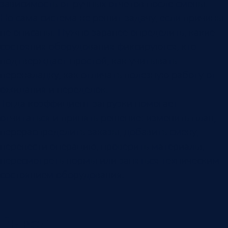
зависимость от ручных отчетов после смены.
Но сама система не решит задачу, если причины
не описаны. Нужно заранее определить, какие
состояния оборудования фиксируются, кто
подтверждает простой, как учитывать
переналадку, как отличать полезную работу от
ожидания и переделок.
Тогда коэффициент загрузки помогает
отчитаться и принять решение: изменить план,
перераспределить заказы, добавить смену,
перенести операцию, проверить материалы,
пересмотреть нормы или заняться техническим
состоянием оборудования.
Вывод