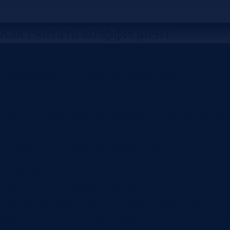
Как считать коэффициент
загрузки оборудования и почему
показатель нужно связывать с
простоями, переналадками,
сменными заданиями и выпуском.
Коэффициент загрузки оборудования легко
посчитать и так же легко неправильно понять.
Цифра 85% может выглядеть хорошо, пока не
выяснится, что оборудование занято
переналадками и переделками. Цифра 45%
может выглядеть плохо, пока не станет ясно, что