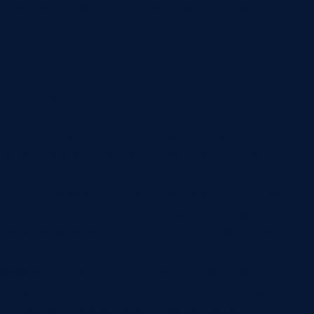
становится частью управленческой картины. Без
этого он остается средним числом по цеху.
Когда показатель обманывает
Высокая загрузка не всегда хороша. Если
оборудование постоянно работает на пределе,
производство теряет резерв для срочных
заказов, ремонта, переналадки и отклонений.
Любая задержка начинает срывать график.
Низкая загрузка тоже не всегда плоха. Иногда
это сознательный резерв под сезонность,
аварийные заказы или технологические
ограничения. Иногда это следствие неверной
структуры парка оборудования: одни станки