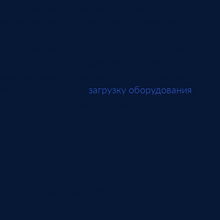
операция задержала партию, задание не было
готово, оборудование стояло в ремонте.
Если факт высокий, а выпуск ниже ожидаемого,
проблема может скрываться в переделках,
браке, частых переналадках, неправильных
нормах времени или работе не по приоритетным
заданиям. Поэтому
загрузку оборудования
нужно смотреть рядом с анализом результата.
Простои и переналадки
Коэффициент загрузки легко завысить, если
считать любую занятость полезной.
Оборудование бывает включено, но не
производит годную продукцию: идет наладка,