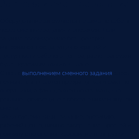
Загрузка и сменное задание
Оборудование загружается не само по себе, а
через сменные задания и операции. Если
задание сформировано без проверки
материалов, предыдущих операций и
доступности рабочего центра, расчет загрузки
будет красивым только в плане.
Связь с
выполнением сменного задания
здесь
прямая: план должен превращаться в факт по
операциям, а факт должен показывать, что
реально происходило с оборудованием внутри
смены.
Когда система видит задание, операцию,
рабочий центр, начало, завершение, простой и
причину отклонения, коэффициент загрузки