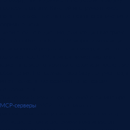
проверить оплату. Каждый инструмент имеет
понятные входные данные, права, ограничения и
формат ответа.
Такой слой не отдает модели все данные сразу.
Он выполняет конкретный запрос и возвращает
ограниченный результат. Например, ассистент не
получает всю CRM, а запрашивает карточку
клиента, список открытых сделок или последние
обращения. Не получает всю базу документов, а
ищет подходящие фрагменты по правам
пользователя.
Эта логика близка к продуктовой странице про
MCP-серверы
. MCP-сервер можно
рассматривать как управляемый мост между
ИИ-ассистентом и системами компании: он
описывает инструменты, проверяет доступ и