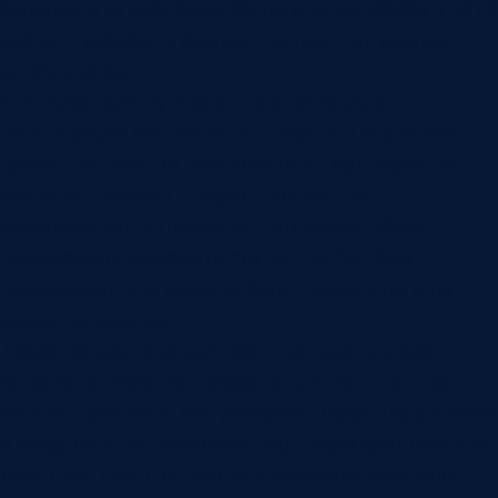
задания и отклонения. Одна и та же фраза в чате
может требовать разных данных для разных
сотрудников.
Для действий нужна отдельная модель
подтверждений. Ассистент может подготовить
проект задачи, но пользователь подтверждает
создание. Может собрать заявку, но
руководитель утверждает отправку. Может
предложить изменить статус, но система
показывает, что именно будет изменено и на
каком основании.
Такой подход снижает риск автоматических
ошибок и помогает сохранить ответственность в
бизнес-процессе. ИИ ускоряет поиск, подготовку
и сбор данных, а человек подтверждает важные
действия там, где нужна управленческая или