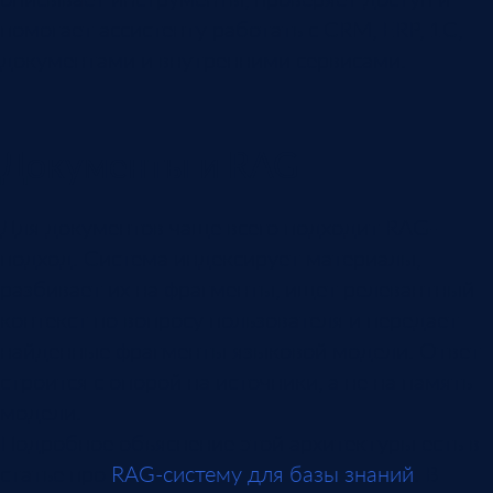
помогает ассистенту работать с CRM, ERP, 1С,
документами и внутренними сервисами.
Документы и RAG
Для документов чаще всего подходит RAG-
подход. Система индексирует материалы,
разбивает их на фрагменты, ищет релевантный
контекст по вопросу пользователя и передает
найденные фрагменты языковой модели. Ответ
строится с опорой на источники, а не на память
модели.
Подробное объяснение этой архитектуры есть в
статье про
RAG-систему для базы знаний
. В