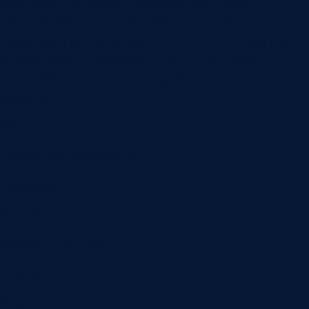
компания понимает, какие данные были
использованы и какие действия выполнены. Если
такой контур нужен для CRM, 1С, ERP или базы
знаний, можно разобрать задачу и выбрать
первый безопасный сценарий подключения.
Решения
ИИ-решения
Обучение нейросетей
Проекты
Разработка систем
Разработка CRM
Статьи
Разработка ПО