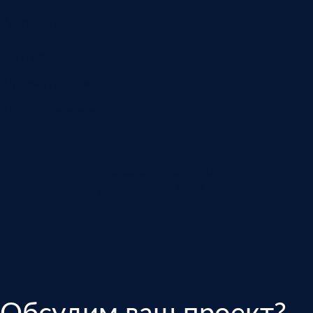
Разработка ERP
Контакты
Автоматизация
Анализ звонков
manager@indins.ru
8 (812) 500-51-16
Обсудим ваш проект?