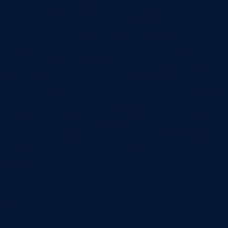
контексте доступа к данным компании важно
помнить: RAG полезен для документов,
инструкций, регламентов, технических описаний
и базы знаний. Он не заменяет интеграцию с
живой системой, где нужно получить актуальный
статус заказа или остаток на складе.
Для документов обязательно учитывать права.
Если сотрудник не должен видеть договор или
коммерческое условие, ассистент не должен
получить его фрагмент через поиск. Индексация,
поиск и ответ должны работать с учетом ролей,
отделов и ограничений на источник.
Системы и MCP