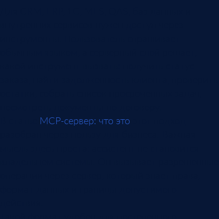
Для CRM, ERP, 1С, MES, QAS, баз данных и
внутренних сервисов нужен доступ через
инструменты. Пользователь спрашивает
обычным языком, а серверный слой решает,
какой инструмент вызвать: получить статус
заказа, найти задолженность клиента, проверить
остатки, собрать список просроченных задач,
посмотреть документы по договору.
В статье
MCP-сервер: что это
этот подход
разобран через пользу для бизнеса. Важная
мысль здесь проста: ассистент не становится
владельцем системы. Он вызывает разрешенные
операции через сервер, который знает права,
формат данных и границы допустимого
действия.
Такой формат удобен для постепенного