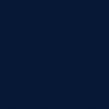
понимать, кто задал вопрос, какие источники
были использованы, какие инструменты
вызывались, что ассистент вернул и какие
действия были подтверждены. Без журнала
невозможно разбирать спорные ответы и
улучшать правила доступа.
Серверный слой доступа
Практичная схема строится через серверный
слой между ассистентом и системами компании.
Этот слой описывает разрешенные
инструменты: найти клиента, получить статус
заказа, посмотреть остаток, собрать сводку по
договору, найти документ, подготовить задачу,