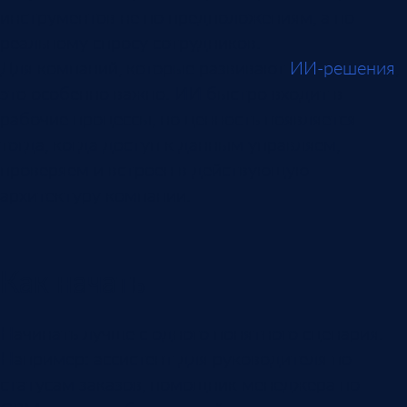
инструментов не по предположениям, а по
реальному спросу сотрудников.
Для компаний, которые развивают
ИИ-решения
,
это особенно важно. ИИ быстро входит в
рабочие процессы, но ценность появляется
тогда, когда доступ к данным управляем,
проверяем и встроен в действующую
архитектуру компании.
Как начать
Начинать лучше с одного понятного сценария.
Например: ассистент для руководителя по
статусам заказов, помощник менеджера по