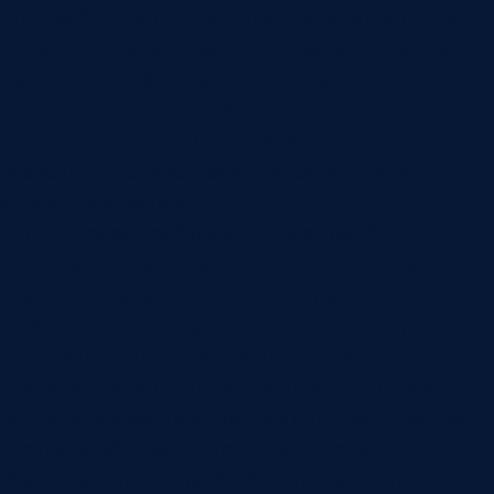
Внутри баз часто лежат данные разных ролей:
коммерческие условия, персональные данные,
зарплатная информация, договоры, закупочные
цены, переписка, технические параметры.
Ассистент должен видеть ровно то, что
разрешено конкретному пользователю и
конкретной задаче.
Есть и вторая проблема — действие без
подтверждения. Если модель может менять
статус, создавать заявки или отправлять
сообщения без ограничений, возникает риск
ошибочных операций. Поэтому в архитектуре
нужно разделять чтение данных, подготовку
черновика и фактическое выполнение действия.
Третья проблема — отсутствие следа.
Руководителю и службе безопасности нужно