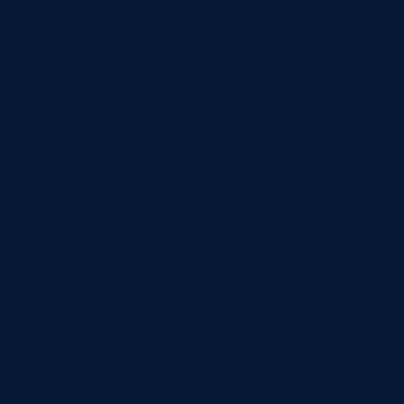
CRM, поиск по базе знаний, сводка по договору,
проверка остатков или подготовка закупочной
заявки. Для сценария нужно определить
пользователей, источники данных, разрешенные
вопросы, запретные зоны и ожидаемые
действия.
Затем проектируется первый набор
инструментов. Для каждого инструмента
описываются входные данные, права,
ограничения, формат ответа, ошибки и
журналирование. Отдельно решается, какие
операции можно выполнять сразу, а какие
требуют подтверждения.
Практический результат должен быть простым:
сотрудник задает вопрос обычным языком и
получает ответ из разрешенных источников, а