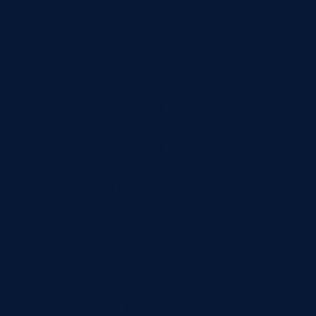
Какие данные нужны ИИ
Компании обычно хотят подключить к
ассистенту несколько типов данных. Первый тип
— документы: регламенты, инструкции,
договоры, коммерческие предложения, база
знаний, технические описания, внутренние
правила. Для таких источников важны поиск,
актуальность, права доступа и ссылки на
исходные фрагменты.
Второй тип — рабочие записи в системах. Это
клиенты, сделки, заказы, счета, остатки, заявки,
обращения, производственные задания,
документы в 1С, статусы в CRM или ERP. Здесь
важен не поиск по тексту, а запрос к конкретной
системе и правильное толкование результата.