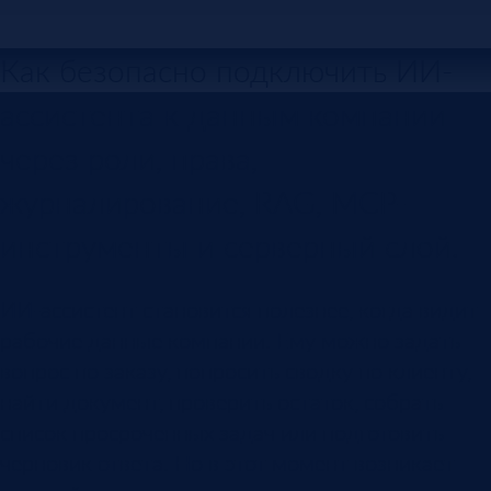
Как безопасно подключить ИИ-
ассистента к данным компании
через роли, права,
журналирование, RAG, MCP-
инструменты и серверный слой.
ИИ-ассистент становится полезнее, когда видит
рабочие данные компании. Ему можно задать
вопрос по заказу, попросить сводку по клиенту,
найти документ, проверить остаток, собрать
список просроченных задач или подготовить
черновик ответа. Но в этот момент возникает