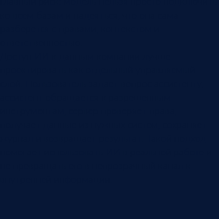
главный риск: модель нельзя просто подключить
ко всем базам и надеяться, что она сама
разберется с правами, контекстом и
ответственностью.
Доступ ИИ к данным компании лучше
проектировать как отдельный управляемый
слой. Пользователь задает вопрос ассистенту,
ассистент обращается к разрешенным
инструментам, сервер проверяет права,
получает данные из нужных систем, сохраняет
журнал и возвращает результат. Такой подход
помогает использовать ИИ в реальной работе и
не превращать его в непрозрачный канал к
внутренней информации.