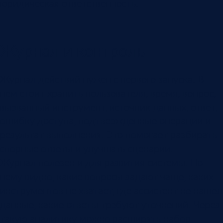
юридическая ответственность.
Журнал и контроль
Журнал действий нужен с первого запуска. В
нем стоит хранить пользователя, время, вопрос,
вызванный инструмент, источник данных, ответ,
ошибку доступа, подтвержденные операции и
результат выполнения. Это помогает разбирать
спорные ответы и улучшать сценарии.
Журнал полезен и для развития системы. По
нему видно, какие вопросы задают чаще, каких
инструментов не хватает, где ассистент не нашел
данные, какие ответы требуют уточнений. Через
такую аналитику можно расширять набор