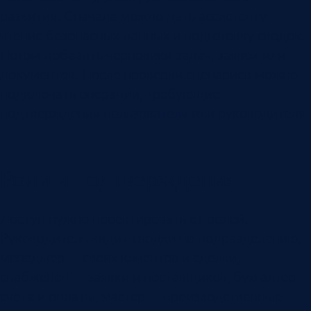
развития. Сначала можно дать ассистенту
чтение безопасных данных и подготовку сводок.
Потом добавить черновики задач, заявок или
документов. После проверки сценариев можно
подключать операции, требующие
подтверждения пользователя или руководителя.
Роли и подтверждения
Доступ нужно проектировать от ролей.
Руководитель видит сводки по подразделению,
менеджер — своих клиентов и сделки,
снабженец — заявки и поставщиков, бухгалтер —
счета и оплаты, мастер — производственные