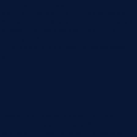
Третий тип — действия. Ассистент может
подготовить задачу, создать черновик заявки,
обновить статус, сформировать список позиций,
отправить уведомление или собрать отчет.
Действия требуют отдельного контроля, потому
что ошибка ответа и ошибка операции имеют
разную цену.
Почему прямой доступ
опасен
Прямое подключение модели к базе или
внутреннему сервису выглядит быстрым
решением, но плохо подходит для компании.