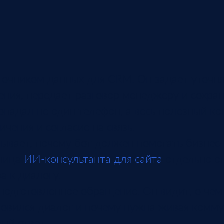
сточником данных для CRM. Он задает уточ
ения, передает разговор менеджеру и сохра
падал не один телефон, а весь полезный кон
ичения и согласие на связь.
ывает, почему бот должен помогать бизнес-
аница
ИИ-консультанта для сайта
отдельно о
 к диалогу.
 подготовленное обращение. Он видит, о че
ановился диалог и почему нужна живая комму
ый ответ.