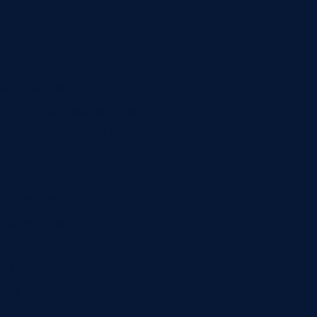
жет зависеть от
ующего договора или
сит от дисциплины
 показывать
домление
дача в дежурную
дитель видит
разговора,