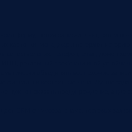
вил форму, потом написал в чат, затем позв
мых карточки, менеджеры потеряют историю 
а сопоставления: телефон, email, домен ком
 ИНН, рекламный cookie или иной устойчивы
оматически объединять все похожие записи 
ые филиалы и контактные лица. Лучше задав
де нужно показать предупреждение, а где с
щает CRM от мусора: спама, тестовых заяво