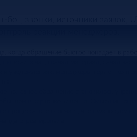
т-бот, звонки, источники заявок, 
контроль реакции менеджеров.
а, когда обращение быстро попадает в рабо
написал в чат, скачал материал, начал зака
ах и уведомлениях, менеджеры теряют контек
нта.
ое полезное обращение становилось управл
обытием в карточке клиента. Смысл интегра
о процесса: кто отвечает, что нужно сделат
оманда отреагировала.