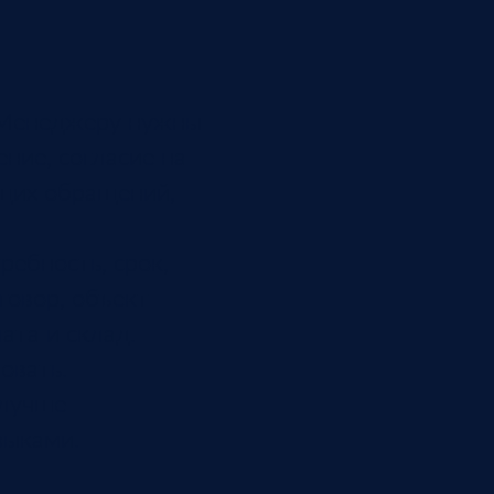
. Менеджеру нужны
ние, согласие на
ущих обращений,
ребность, срок,
говор, объект
ата и склад.
овать.
 лучше
зыками.