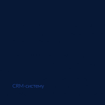
лефон и текст сообщения. Этого часто мало
 выбранный продукт, город, компания, вложе
тор рекламной кампании и история предыд
ля сложного B2B важны компания, роль, пот
я сервисной заявки важны тип проблемы, до
аза — состав корзины, способ доставки, опл
анные, которые помогают менеджеру действ
ывает
CRM-систему
, структуру данных сайта
огда форма, сайт и CRM не живут разными я