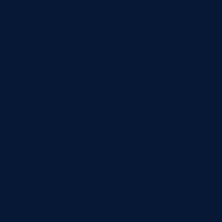
а, написать в
ий виджет. Если эти
 отдельных
пропущенный звонок,
и переход в
е.
удет видеть