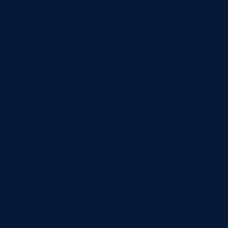
ь лидом. Повторный
ие из чата может
оддержки.
онсультации
 создает задачу
вый контакт или
у, ERP,
о именно здесь