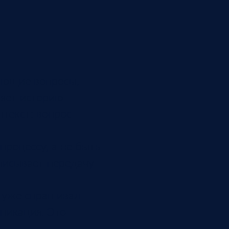
няющие вопросы,
няет историю
текст: вопрос
процессу, а не быть
писывает передачу
м уже спрашивал
никация. Это