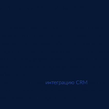
Лид, сделка или задача
Не каждое событие сайта должно создавать
вопрос действующего клиента может стать 
добавиться в историю общения. Заявка на с
Перед интеграцией нужно решить, что прои
создает лид, форма заявки на проект созда
ответственному менеджеру, сообщение чат-
обращение.
Общая статья про
интеграцию CRM
рассматр
мессенджеры и аналитику. Интеграция сайта
часто рождается первый контакт.