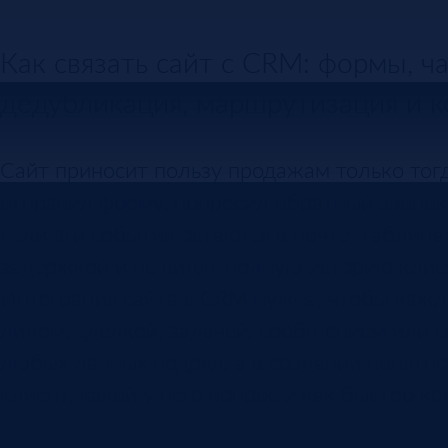
Как связать сайт с CRM: формы, ча
дедубликация, маршрутизация и 
Сайт приносит пользу продажам только тогд
отправил форму, попросил обратный звонок, 
Если эти события остаются в почте, таблиц
задержкой и не видят полную историю клие
Интеграция сайта с CRM нужна, чтобы кажд
лидом, сделкой, задачей, сообщением или с
любых данных подряд, а в создании понятног
клиент, какой у него вопрос и как быстро к