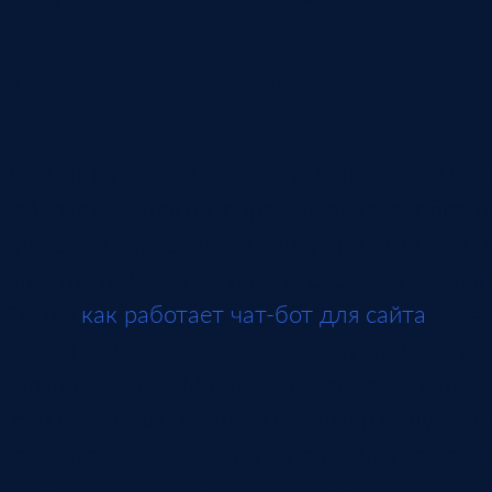
Чат-бот и квалификация
Чат-бот на сайте может стать отдельным и
собирает контакты, определяет тему обращ
диалога. Для продаж важно, чтобы в CRM по
клиента, выбранная услуга, срочность, огран
Статья
как работает чат-бот для сайта
показ
декоративным виджетом. Продуктовая стр
обращений в CRM и подключение менеджера
Если бот связан с CRM, менеджер получает
посетитель, какие ответы получил, где ост
снижает повторные вопросы и ускоряет перв