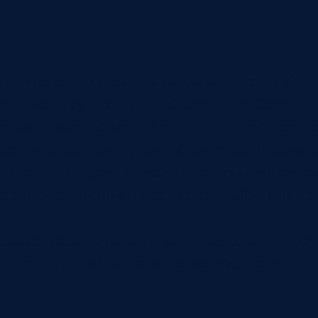
 новую сделку. Заявка на расчет может быт
задачей в существующей карточке. Сообщен
ервис может попасть в отдельный процесс п
сходит с каждым типом обращения. Форма к
ет сделку, вопрос по действующему договору
бота с контактами передается в CRM как но
ивает разные каналы: сайт, телефонию, почт
 — один из самых важных входов, потому чт