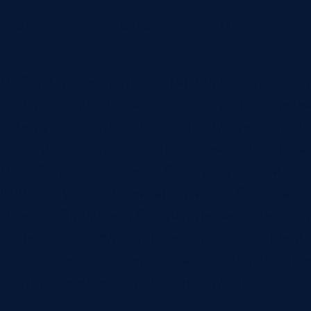
Как не создавать дубли
Дубли быстро портят CRM. Один клиент оста
номера. Если система создаст три независи
работать параллельно. Поэтому нужна логик
идентификатор посетителя, номер договора,
Дедубликация должна быть аккуратной. Авт
B2B, где у одной компании могут быть разн
можно объединять без участия менеджера, г
и связать ее с существующей организацией.
Хорошая интеграция
создает записи и защи
повторных кликов, роботов и дублей.