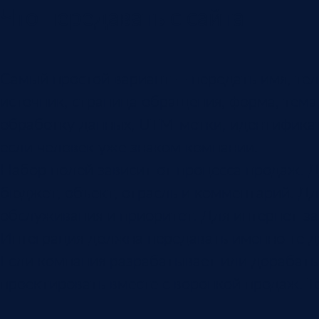
Что передавать с сайта
Самый простой вариант — передать имя, те
источник, страница обращения, форма, тема,
обработку данных, UTM-метки, идентифика
если человек уже знаком компании.
Набор полей зависит от процесса продаж. Д
бюджет, объект, отрасль и комментарий. Дл
обслуживания и приоритет. Для интернет-зак
Интеграция должна передавать именно те д
Если компания разрабатывает или дорабат
проектировать вместе с воронкой продаж. Т