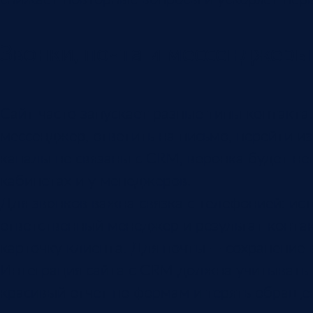
Звонки, почта и мессенджеры
Сайт часто запускает разные типы контакта
мессенджер, ответить на письмо, перейти из
каналы не связаны с CRM, воронка будет неп
кабинетах и у менеджеров.
Для звонков важна связка с телефонией: ист
ответственный менеджер и результат контак
карточку клиента. Для почты — сохранение
Интеграция сайта с CRM должна учитывать 
красивый отчет по формам и терять обращен