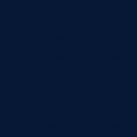
Маршрутизация и скорость р
После попадания заявки в CRM главное — н
продукта, региона, отрасли, суммы, типа к
загрузки менеджеров. Если заявка просто п
команды.
Система должна создавать задачу, уведомл
просрочки. Для горячих обращений полезны
руководителю при пропуске срока, повторно
группу.
Здесь интеграция сайта с CRM становится 
количество заявок и путь каждой заявки: ист
следующий шаг и причину отказа.