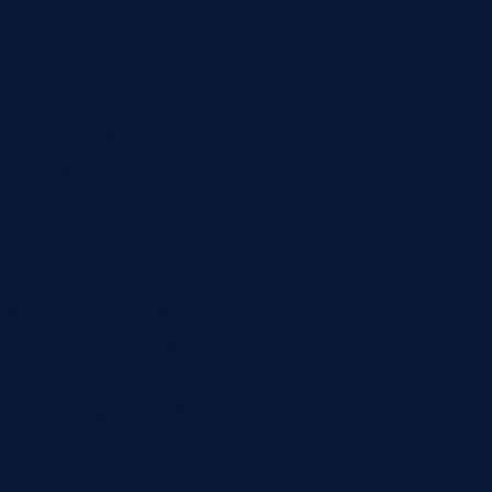
онил с другого
и могут начать
пании,
й признак.
опасно, особенно в
ать правила: где
оздать новую запись
к, неполных форм,