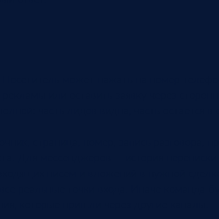
. Посетитель может нажать на номер телефон
 рекламы или оставить заявку через сторонн
олной: часть лидов видна, часть остается в
очник, страница, номер, запись разговора, 
та. Для мессенджеров — история переписки 
 входящих писем и вложений в нужной сделк
все реальные точки входа. Иначе команда б
ия, которые пришли через другие каналы.