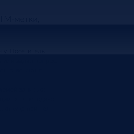
UTM-метки,
ту. Посетитель
з или задал вопрос.
ст, отвечают с
яемой записью:
ции не в передаче
ь, откуда пришел