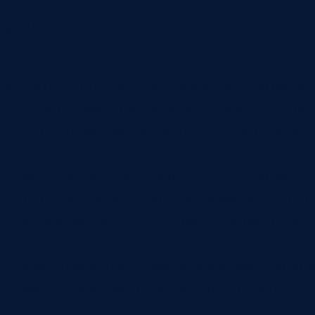
еакции
азначить ответственного. Маршрутизация мо
лиента, источника, языка обращения, действ
адает в общий список, скорость ответа зави
ять менеджера, фиксировать срок реакции и
 отдельные правила: звонок за минуту, уве
е назначение при отсутствии реакции, пере
инструментом управления продажами. Руково
очник, назначение, первый ответ, результат 