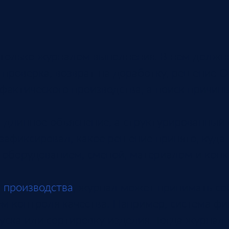
только журналом выполнения. В нем должн
я проверка, возврат на доработку, решение 
 фактического производства, а поиск причин
длинное объяснение, а структурированный ф
 зафиксировал, какое решение принято, куда
с оборудованием, сменой, материалом и ко
 производства
, журнал может принимать со
ем контроля качества. Например, система фи
уска или сортировку изделия. Тогда журнал