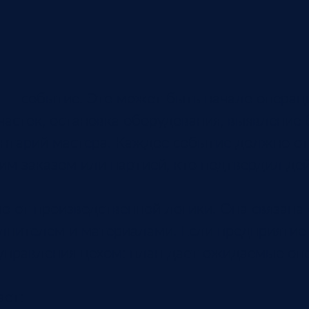
 — событие. Это может быть начало операц
асток, остановка оборудования, выявление 
ентарий мастера. Каждое событие должно от
ким заказом или партией, кто подтвердил дей
о от производственной логики. Она связана 
лнителем и материалами. Если предприятие
 управления цехом: план дает ожидаемые оп
ет: