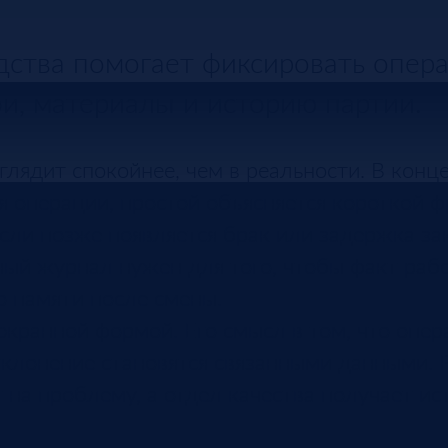
ства помогает фиксировать опера
ои, материалы и историю партии.
глядит спокойнее, чем в реальности. В конц
я операции, простой объясняется короткой ф
сли позже появляется брак или задержка зак
ый журнал нужен для того, чтобы факт раб
о памяти после смены.
экранной формой. Его смысл в том, что опер
отклонение становятся связанными данными. 
 на проблему, а отдел качества получает ис