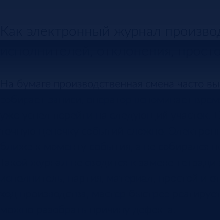
Как электронный журнал производ
исполнителей, отклонения, прост
На бумаге производственная смена часто вы
собирает записи, оператор вспоминает врем
уже успел перейти на следующий участок. Е
точную цепочку событий сложно. Электронн
ближе к моменту события, а не собирался п
Такой журнал не сводится к замене тетради 
исполнитель, партия, материал, простой и 
ход производства, мастер быстрее реагирует
можно разобрать причину дефекта.