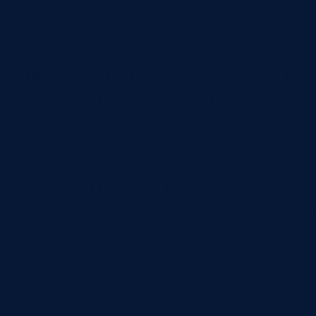
Для многих производств важен факт выполн
какой партии сырья сделана продукция, кто
контроль, были ли отклонения, сколько изд
эти данные фрагментами, а электронный свя
Такая прослеживаемость особенно важна при
нужно быстро понять, какие партии могли б
материалы использовались и какие события 
а не набором устных объяснений.
Связь с материалами помогает и в оператив
указания партии материала или количества 
заменили, событие остается в истории. Если
это произошло.