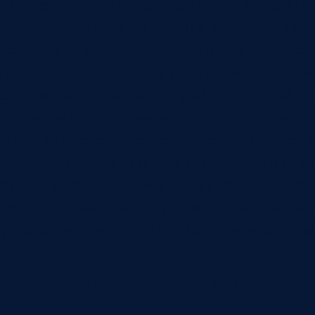
Мастеру важна не красивая отчетность, а бы
делать. Если журнал ведется в электронном
события. Операция началась и слишком долг
после переналадки. На участке растет колич
Эти сигналы помогают управлять сменой до т
задачами и статусами журнал поддерживае
видит отклонения, руководитель понимает, г
Особенно полезны причины простоев и откло
будут поверхностными. Если к событию при
контроль качества, отсутствие оснастки, о
управленческих решений. Тогда можно отли
Материалы и история партии