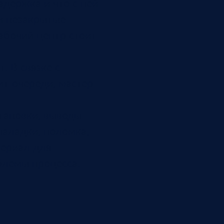
адержка и что с ней
и незакрытые
абочий центр стоит
. В связке с
ит очереди, мастер
тановки, выводы
наладки, поломка,
териал для
блемы процесса.