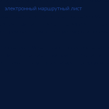
ти, в каком порядке и в каком состоянии на
ро
электронный маршрутный лист
.
рает факты по смене, участку, рабочему це
ршрутный лист отвечает на вопрос, где нахо
о с производством в течение смены и почему
. Оператор отмечает выполнение операции 
полнил, сколько изделий принято, были ли д
остановка. Такой подход убирает разрыв ме
етом.
у