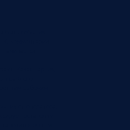
ы быть события
ОТК, комментарий
ы начинается
акт. Какая партия,
 отправлено
нкретным рабочим
бытия от оператора,
ксирует остановку
 становится общей