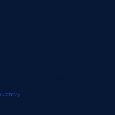
Что фиксирует журнал
Основа электронного журнала производства
операции, передача партии на следующий уч
материала, возврат на доработку или комм
простых вопросов: что произошло, где, с ка
было сделано.
В хорошем журнале запись не висит отдельн
маршрутом, рабочим центром, сменой, испо
систему
, журнал становится частью общего
показывает фактическое выполнение.
Минимальный состав данных обычно включа