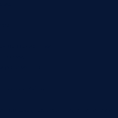
елие;
ера;
акованных изделий;
клонений;
ли решения ОТК.
тного листа
тный заказ, партию или изделие по техноло