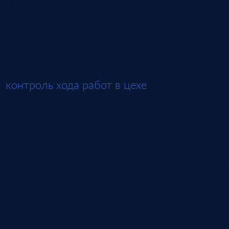
стрый ответ на рабочий вопрос: где сейчас з
 виде, мастер видит завершенные операции 
о не завершается. Партия ждет материал. Р
ество возвратов.
ого, как проблема попадет в итоговый отчет
т
контроль хода работ в цехе
: диспетчер вид
де план расходится с фактом.
нений. Если система хранит только факт ос
вязана причина — нет материала, ожидание 
шибка в задании — производство получает ма
чить случайный сбой от повторяющейся про