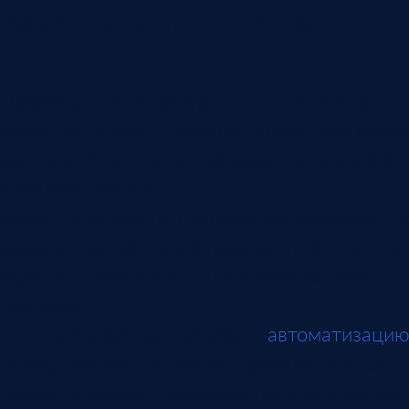
Качество и отклонения
Производственный журнал не должен быть 
качества: дефект, несоответствие, повторна
мастера. Иначе качество живет отдельно от
слишком поздно.
Хорошая запись по отклонению содержит не 
какая операция, какой признак дефекта, кто
изделие. Позже эти данные можно связать 
центром.
Если предприятие развивает
автоматизацию
оборудования, датчиков, терминалов и сист
линии, результат проверки, превышение доп