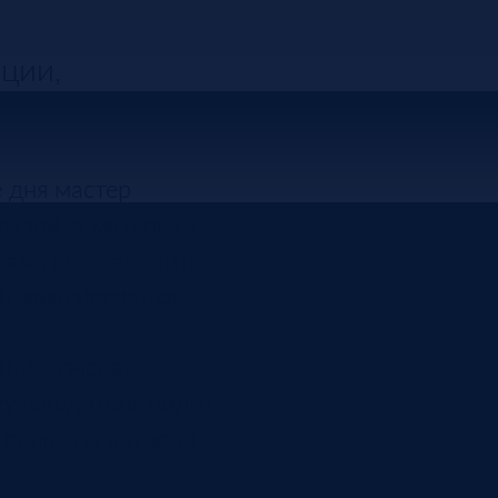
ции,
е дня мастер
разой, а материал
аза, восстановить
от фиксировался
ация, смена,
Руководитель видит
торию, по которой