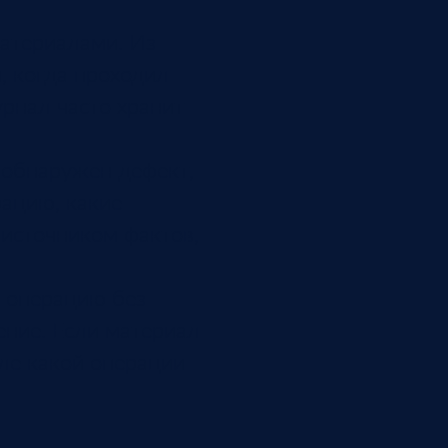
материалами. Из
, когда проходил
рнал часто хранит
 обнаружен дефект,
рацию, какие
 источником фактов,
ь операцию без
ение. Если материал
сле какой операции