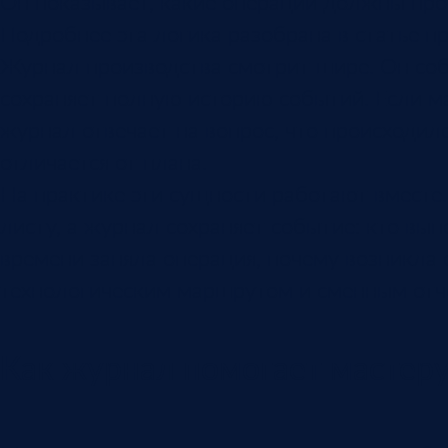
Он показывает, какие операции должны прой
Подробнее эта логика разобрана в статье п
Журнал производства смотрит шире. Он соби
сохраняет полную историю событий. Если ма
журнал отвечает на вопрос, что происходил
отличается от плана.
На практике эти сущности работают вместе
листу, а журнал сохраняет событие: кто вы
времени заняла операция, почему возникла 
технологическим маршрутом и сменным отч
Как журнал помогает мастер