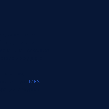
ии, завершение
брака, списание
вечать на несколько
ствие и когда это
с заказом,
 использует
MES-
ерации, а журнал