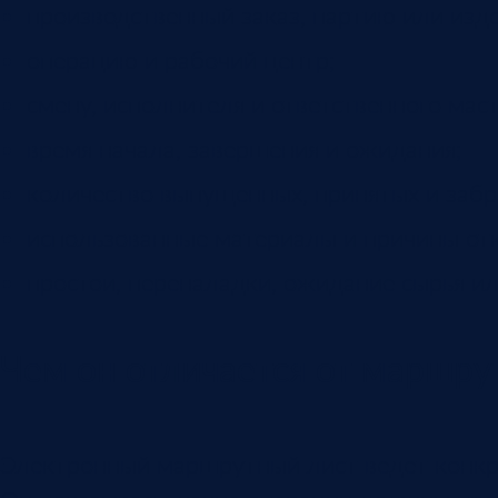
производственный заказ, партию или изд
операцию и рабочий центр;
смену, исполнителя и ответственного маст
время начала, завершения и ожидания;
количество выпущенных, принятых и забр
использованные материалы и причины от
простои, переналадки, ожидание сырья и
Чем он отличается от маршру
Электронный маршрутный лист ведет конкре