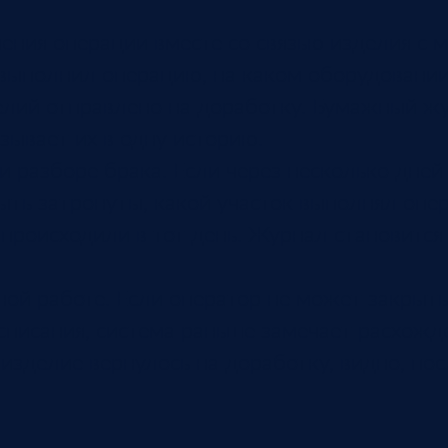
ения операции вместе со связью изделия с 
 выполнил операцию, на каком оборудовании
елий отправлено на доработку. Бумажный жу
зывает их в одну историю.
 разборе брака. Если через несколько дней
ыть затронуты, какой участок выполнял опе
происходили в тот день. Журнал становится
ной работе. Если оператор не может закрыт
списания, система раньше замечает расхожд
 изделие вернулось на доработку, видно, по