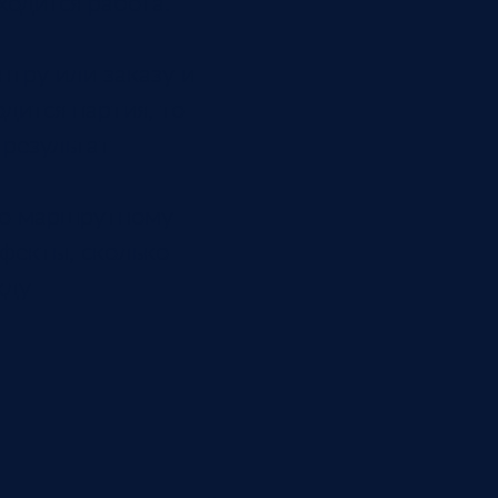
ходится работа.
нтру или заказу и
дится партия, то
 результат
по маршрутному
ефекты, сколько
жду