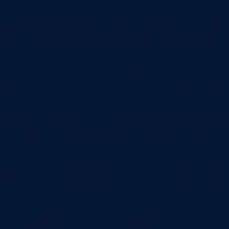
Система анализирует данные и выявляет отк
денег и снижает количество претензий от к
5. IoT и предиктивная а
Датчики IoT следят за работой оборудован
предсказывает, когда нужен ремонт, чтобы 
Зачем компаниям автоматиза
1. Скорость работы