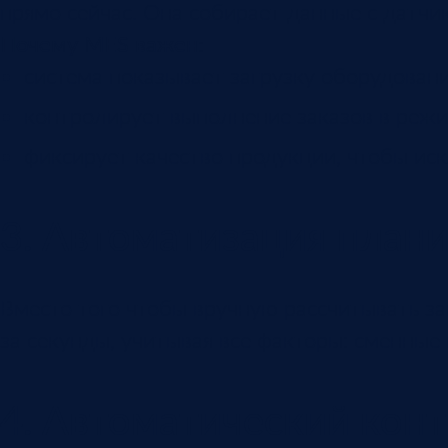
прямо сейчас. Она собирает данные с датчик
Почему MES важен:
система показывает загрузку оборудовани
контролирует выполнение заказов в режи
фиксирует качество продукции, чтобы ис
3. Автоматизация план
Вместо того чтобы вручную рассчитывать заг
за секунды, учитывая все факторы: сменные
4. Автоматический конт