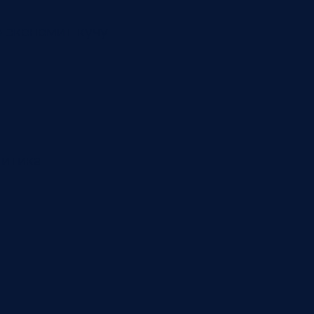
о экономит кучу
литика