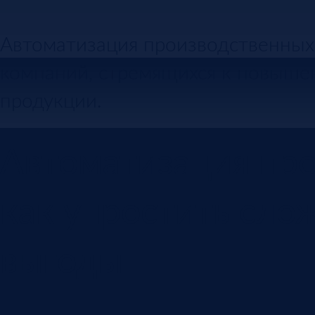
Автоматизация производственных 
компаний, стремящихся к повыше
продукции.
Автоматизация про
как упростить сло
выгоды