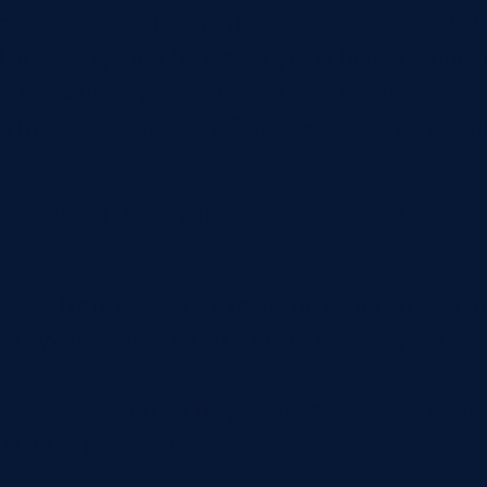
овов: возрастающие требования клиентов, в
В этой ситуации бизнесу нужно быть не прос
оматизация производственных процессов
.
оно нужно и какие ошибки можно допустить п
изводственных процессов?
еры (хотя и про них тоже, но не в нашем слу
от учета сырья и планирования загрузки об
не люди бегают за цифрами, а система сам
инимать решения
.