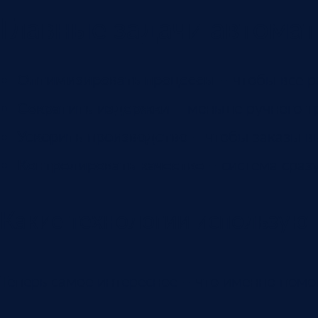
Главные задачи автомат
Оптимизировать процессы
– чтобы все р
Сократить издержки
– меньше ручного т
Ускорить производство
– чтобы заказы в
Контролировать качество
– система сразу
Какие технологии используют
Теперь самое интересное – что именно помо