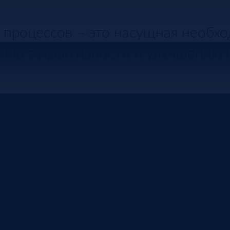
процессов – это насущная необхо
нию эффективности и улучшению 
изводственных про
жное и получить м