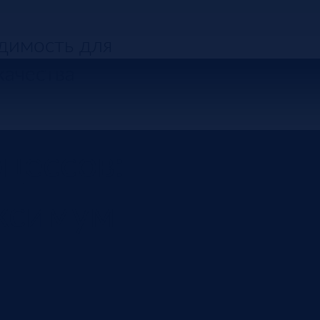
димость для
качества
цессов:
аксимум