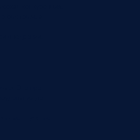
ысокая конкуренция,
то быстрым, а
ри внедрении.
чае). Это про
орудования до
а выдает нужные