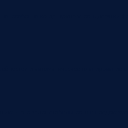
но, особенно когда нужно учесть десятки ф
ребностей и автоматическое планирование 
тика – это залог стабильности и предсказуе