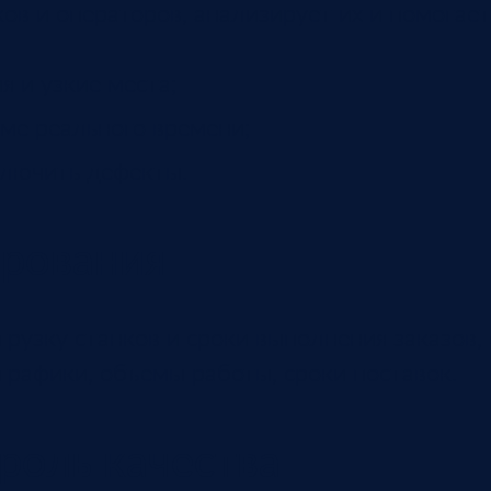
ов и операторов, анализирует их и помогает
я и узкие места;
ме реального времени;
ключить дефекты.
ирования
рузку станков и сроки выполнения заказов, 
 графики, объемы работы, сроки поставок.
роль качества