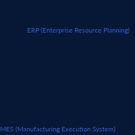
1. ERP – управление ре
Система
ERP (Enterprise Resource Planning)
–
процессы: закупки, производство, финансы,
Что даёт ERP:
снижает количество потерь сырья;
помогает точно планировать закупки и пр
делает бизнес прозрачным – видно, куда 
2. MES – управление п
MES (Manufacturing Execution System)
– сист