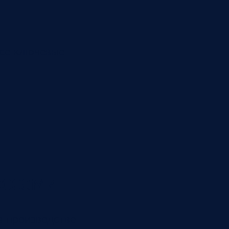
все ключевые
ессами
а производстве