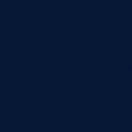
лонения, не дожидаясь брака на выходе. Эт
лиентов.
налитика
ия и сообщают о возможных поломках. А ана
не допустить внеплановых простоев.
ция?