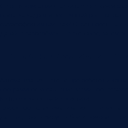
Сегодня компании сталкиваются с кучей выз
нехватка кадров и постоянный рост затрат. 
сверхэффективным. Как? Ответ прост –
авт
Давайте разберёмся, что это такое, зачем 
Что такое автоматизация про
Автоматизация – это не про роботов и конвей
программное управление всеми процессами: 
контроля качества и логистики.
Говоря проще,
автоматизация – это когда 
данные, прогнозирует сбои и помогает пр