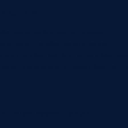
изации:
аботало четко, без простоев и хаоса.
руда, меньше ошибок, меньше потерь.
ыполнялись быстрее, без спешки и форс-маж
 видит отклонения и не пускает брак дальш
?
гает автоматизировать процессы?