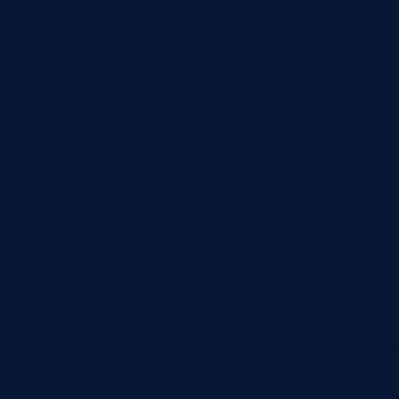
Ручное управление процессами – это медлен
Автоматизация решает этот вопрос.
2. Снижение затрат
Оптимизация закупок, прогнозирование пот
3. Контроль
Прозрачность процессов и мгновенная анали