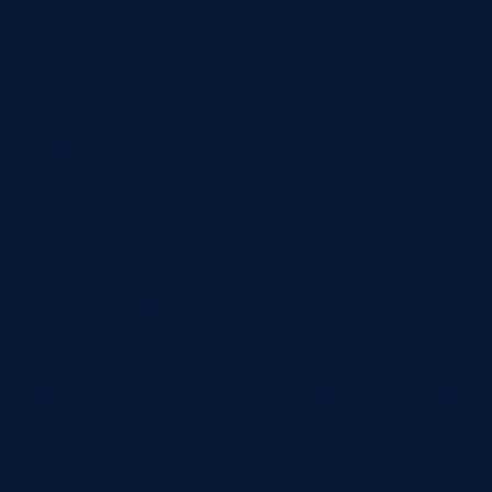
сурсами предприятия
 это как мозг для бизнеса. Она объединяет 
 склад и управление персоналом.
оизводство;
утекают деньги.
роизводственными проц
ема, которая отслеживает, что происходит н