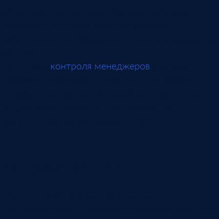
менеджеры не уточняют бюджет, забывают
договориться о дате, рано отправляют
презентацию, не фиксируют лицо, принимающее
решение.
Тогда тема
контроля менеджеров
становится
спокойнее. Контроль строится не на ручном
надзоре, а на фактах: звонок был, клиентская
потребность выяснена, следующий шаг
назначен, обещание попало в CRM.
Как работает ИИ
Практический процесс обычно выглядит так.
Система получает запись из телефонии или CRM,