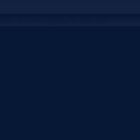
Как анализировать звонки
менеджеров: транскрибация, чек-
листы, обещания клиенту,
следующий шаг, CRM и обучение
отдела продаж.
Руководитель отдела продаж обычно слышит не
разговоры, а их пересказ. Менеджер говорит, что
клиент “думает”, “просил позже”, “дорого”, “надо
отправить предложение”. В CRM появляется
короткий комментарий, а сам звонок остается в
записи, к которой почти никто не возвращается.