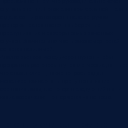
Проблема не в том, что руководитель не хочет
слушать звонки. Поток слишком большой. Если в
отделе сотни разговоров в неделю, ручная
проверка превращается в выборочные
прослушивания и разборы самых заметных
случаев. Значительная часть закономерностей
остается невидимой.
Анализ звонков менеджеров
нужен, чтобы
превратить разговоры в управленческие данные:
что сказал клиент, какие вопросы задал
менеджер, какие этапы пропущены, какие
обещания даны, где потерян следующий шаг и
какие возражения повторяются чаще всего.
Не определитель номера