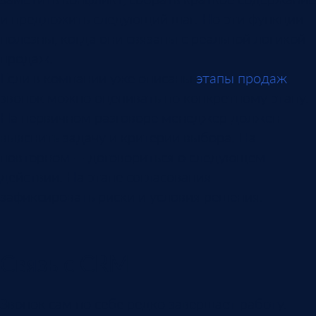
и предложить следующий шаг. Но эти функции
полезны, когда они связаны с реальной логикой
продаж.
Если в компании уже описаны
этапы продаж
,
звонок можно оценивать по конкретному этапу.
На первичном разговоре менеджер должен
выяснить задачу и критерии выбора. На
повторном — договориться о следующем
действии. На этапе согласования —
зафиксировать риски и условия решения.
Связь с CRM
Звонок сам по себе редко завершает работу.