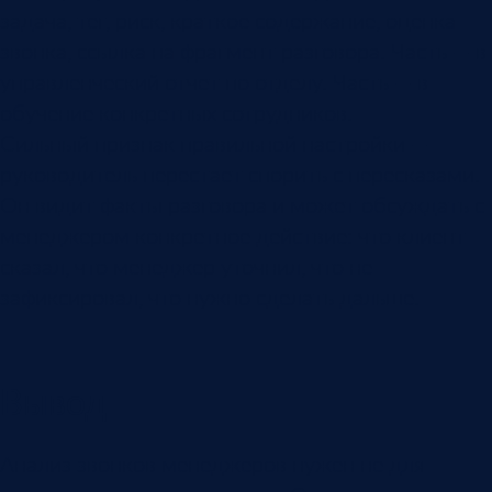
задача, тег, риск, краткое содержание, оценка
звонка, ссылка на фрагмент разговора. Часть — в
управленческий отчет по отделу. Часть — в
обучение конкретных сотрудников.
Сильный признак правильной настройки —
руководитель перестает спорить с пересказами.
Он видит факты разговора и может обсуждать с
менеджером конкретное действие: что клиент
сказал, что менеджер уточнил, что не
зафиксировал, что нужно сделать дальше.
Вывод
Анализ звонков менеджеров нужен не для