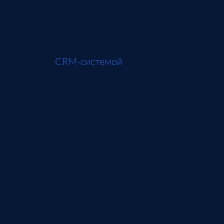
После него должна появиться задача,
комментарий, изменение стадии, запись
договоренности, причина отказа или сигнал
руководителю. Поэтому анализ звонков нужно
связывать с
CRM-системой
.
Интеграция с CRM помогает сопоставить
разговор с клиентом, сделкой и текущим этапом.
Руководитель видит не абстрактную оценку
звонка, а ситуацию: менеджер обещал
отправить расчет, но задача не создана; клиент
назвал срок закупки, но поле в CRM пустое;
клиент возразил по цене, но причина не
отражена в сделке.
Такой контроль не требует слушать каждый
разговор вручную. Система поднимает случаи,
где есть риск: пропущенный следующий шаг,