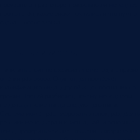
произошло в разговоре, правильно ли менеджер
провел этап, какие риски появились и что нужно
сделать после звонка.
Что анализировать
Начинать стоит не с красивых отчетов, а с правил
оценки разговора. Один отдел проверяет
квалификацию лида. Другой ищет обещания по
срокам. Третий разбирает, почему менеджеры
не доводят клиента до следующего шага.
Система может расшифровать звонок, разделить
реплики менеджера и клиента, найти основные
темы, проверить чек-лист, выделить возражения,
заметить конфликт, собрать краткое содержание