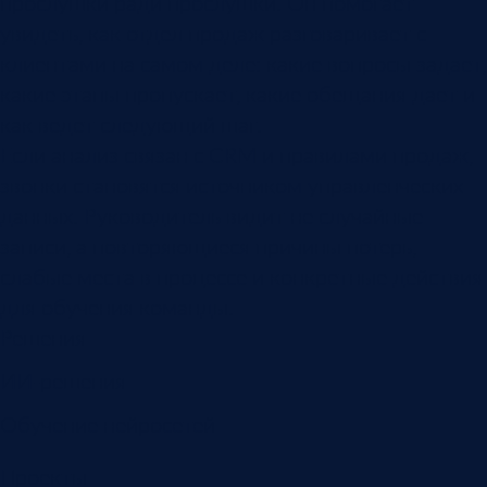
прослушки ради прослушки. Он помогает
увидеть, как отдел продаж разговаривает с
клиентами на самом деле: какие вопросы задает,
какие этапы пропускает, какие обещания дает и
как ведет следующий шаг.
Если анализ связан с CRM и правилами продаж,
звонки становятся источником управленческих
данных. Руководитель видит не случайные
записи, а повторяющиеся причины потерь,
слабые места в процессе и конкретные действия
для обучения команды.
Решения
ИИ-решения
Обучение нейросетей
Проекты