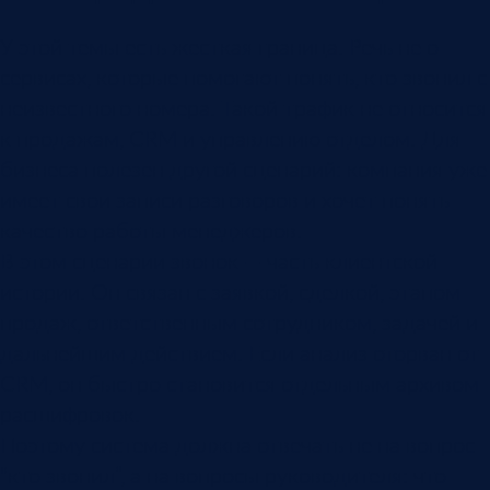
У этой темы есть жесткая граница. Речь не о
сервисах, которые помогают понять, кто звонил с
неизвестного номера. Такой трафик не относится
к продажам, CRM и управлению отделом. Для
бизнеса полезен другой сценарий: компания уже
имеет свои записи разговоров и хочет понять
качество работы менеджеров.
В этом сценарии звонок — часть клиентской
истории. Он связан с заявкой, сделкой, этапом
продаж, ответственным сотрудником, задачей и
дальнейшим действием. Если анализ оторван от
CRM, он быстро становится отдельным архивом
расшифровок.
Поэтому система должна отвечать не на вопрос
“кто звонил”, а на вопросы руководителя: что