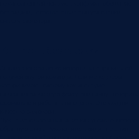
невыполненный чек-лист, конфликт, обещание
без задачи, несоответствие статуса сделки
смыслу разговора.
Контроль без слежки
Анализ звонков легко испортить неправильной
подачей внутри команды. Если менеджеры
воспринимают систему как инструмент
наказания за каждую фразу, они начнут говорить
формально и работать на оценку. Это ухудшит
качество разговора.
Лучше использовать анализ как управленческую
обратную связь. Руководитель видит не один
“плохой звонок”, а повторяющуюся проблему: