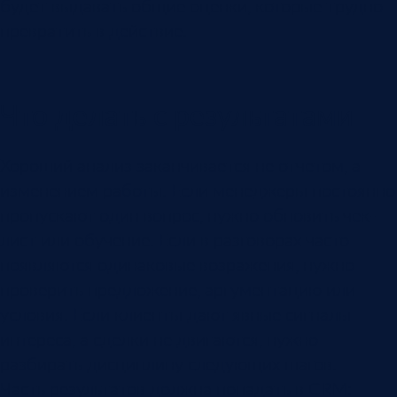
будет выдавать общие оценки, которые трудно
превратить в действие.
Что делать с результатами
Хороший анализ заканчивается не отчетом, а
изменением работы. Если менеджеры постоянно
пропускают один вопрос, нужно обновить чек-
лист или обучение. Если в разговорах часто
появляются одинаковые возражения, нужно
проверить предложение, аргументацию или
условия. Если клиенты дают явные сигналы
интереса, а сделки не двигаются, нужно
разбирать дисциплину следующих шагов.
Часть результатов должна попадать в CRM: