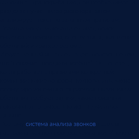
выполняет транскрибацию, при необходимости
разделяет участников разговора, затем
анализирует текст по заданным правилам.
Правила могут включать чек-лист, поиск
смысловых признаков, оценку этапа, выявление
обещаний и краткое резюме.
Искусственный интеллект здесь полезен не тем,
что “понимает продажи вообще”. Он полезен,
когда работает с правилами конкретной
компании: какие вопросы нужно задать, какие
формулировки считаются рискованными, какие
обещания требуют задачи, какие признаки
показывают готовность клиента двигаться
дальше.
Поэтому
система анализа звонков
должна
настраиваться под процесс компании. Иначе она