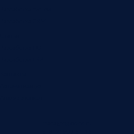
Разработка систем
Разработка CRM
Статьи
Разработка ПО
Разработка ERP
Контакты
Автоматизация
Анализ звонков
manager@indins.ru
8 (812) 500-51-16