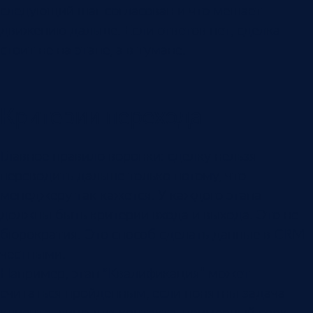
следующий шаг согласован и что мешает
движению дальше. Если ответов нет, сделка
стоит не на этапе, а в тумане.
Критерии перехода
Главное правило воронки: сделку нельзя
переводить дальше только потому, что
менеджеру так кажется. У каждого этапа
должны быть критерии входа и выхода. Это не
бюрократия. Это способ сделать данные в CRM
честными.
Например, этап “Квалификация” может
считаться пройденным, если понятны задача
клиента, лицо для контакта, примерный срок