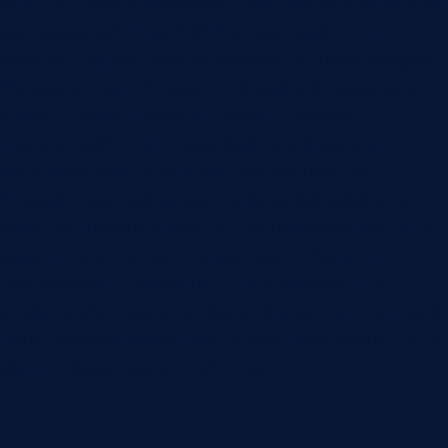
быть не готов к договору. Ему нужно внутреннее
согласование. Если CRM не выделяет этот
участок, сделка просто зависает в “переговорах”.
Руководитель не видит, что именно происходит:
клиент думает, юристы правят договор,
технический отдел проверяет условия или
менеджер сам не сделал следующий шаг.
В проектных продажах полезно фиксировать
роли на стороне клиента: кто пользователь, кто
влияет на решение, кто согласует бюджет, кто
подписывает документы. Это помогает не
строить весь процесс вокруг одного контактного
лица, которое может быть заинтересовано, но не
имеет права принять решение.