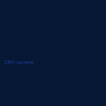
Что фиксировать
CRM должна хранить этап и факты вокруг него.
Иначе карточка сделки становится пустой
оболочкой. Для управления продажами важны
задачи, звонки, письма, договоренности,
документы, причины отказов, срок следующего
контакта и ответственный за действие.
В
CRM-системе
этапы продаж полезны тогда,
когда они связаны с конкретными
обязательствами. Если отправлено
предложение, должна быть дата следующего
контакта. Если клиент попросил расчет, должно
быть понятно, кто готовит данные. Если решение
зависит от производства или склада, CRM