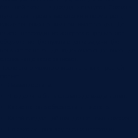
большой схемы на двадцать статусов. Сначала
нужно взять реальные сделки и посмотреть,
какие решения по ним принимает отдел. Где
клиент переходит из интереса в предметное
обсуждение. Где нужна оценка задачи. Где
появляется цена. Где подключается договор. Где
сделка чаще всего зависает.
После этого можно описать этапы в простой
форме:
Название этапа.
Что должно быть сделано до входа в этап.
Какие данные обязательны на этапе.
Какой следующий шаг должен быть назначен.
По какому признаку сделка переходит
дальше.