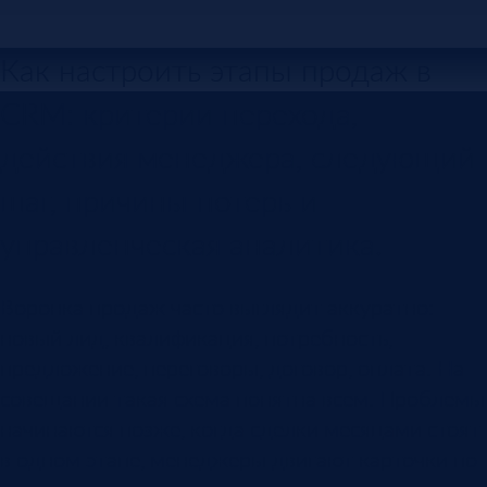
Как настроить этапы продаж в
CRM: критерии перехода,
действия менеджера, следующий
шаг, причины потерь и
управленческая аналитика.
Воронка продаж часто выглядит аккуратно:
новый лид, квалификация, потребность,
предложение, переговоры, договор, оплата. На
совещании такая схема понятна всем. Проблемы
начинаются позже, когда сделки месяцами стоят
в одном этапе, менеджеры двигают карточки по