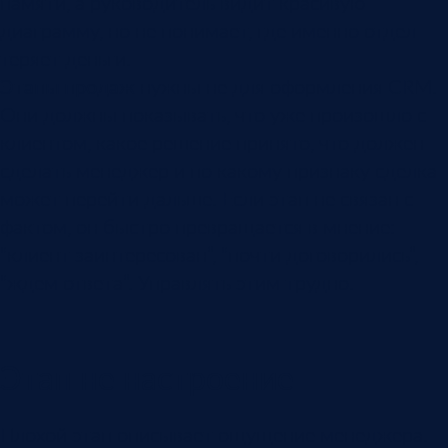
памяти, а руководитель видит красивую
диаграмму, но не понимает, где именно отдел
теряет деньги.
Этапы продаж
нужны не для оформления CRM.
Они должны показывать, что уже произошло с
клиентом, какое решение принято, что должен
сделать менеджер и по какому признаку сделка
может перейти дальше. Если этап не связан с
фактом, он быстро превращается в мнение:
“клиент заинтересован”, “почти договорились”,
“ждем ответа”. Управлять этим трудно.
Этап не настроение
Плохой этап описывает ощущение менеджера.