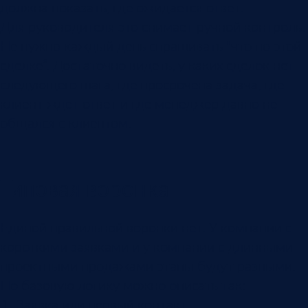
должна показать, где ожидается ответ.
Для руководителя это снимает ручной контроль.
Не нужно каждый день спрашивать “что по этой
сделке”. Достаточно видеть, у каких сделок нет
следующего шага, где просрочена задача, где
клиент ждет ответ и где менеджер давно не
общался с клиентом.
Типовая воронка
Единой правильной воронки нет. У компании с
короткими заявками и у компании с длинными
проектными продажами этапы будут разными.
Но базовую логику можно описать так:
Заявка или первый контакт.