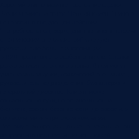
Хороший этап описывает состояние сделки.
Разница заметна сразу. “Теплый клиент” ничего
не говорит о следующем действии.
“Потребность подтверждена, назначена встреча
с техническим специалистом” уже дает
руководителю больше информации.
В B2B-продажах это особенно важно. Сделка
редко зависит от одного звонка. В ней могут
участвовать закупки, технический специалист,
руководитель подразделения, бухгалтерия и
генеральный директор. Клиент может
согласиться по сути, но остановиться на
бюджете, сроках, безопасности, договоре или
согласовании внутри своей компании.
Поэтому этап продаж должен отвечать на три
вопроса: что подтвердил клиент, какой