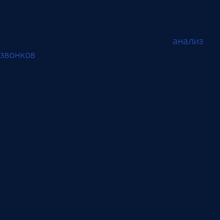
окажется, что менеджер почти не задавал
вопросов и отправил предложение наугад.
Поэтому для отделов продаж полезен
анализ
звонков
как часть управленческой картины. Речь
не о бытовом определении неизвестных
номеров, а о разборе рабочих переговоров:
какие вопросы задал менеджер, что пообещал
клиенту, были ли зафиксированы сроки,
следующий шаг и риски.
Когда звонки связаны со сделками, руководитель
видит конверсию между этапами и качество
работы внутри этапа. Это помогает отличить
слабую воронку от слабого разговора, а
отсутствие спроса — от плохо выявленной
потребности.