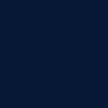
Квалификация клиента и задачи.
Выявление потребности и ограничений.
Подготовка решения или предложения.
Обсуждение условий и возражений.
Согласование договора или счета.
Оплата, запуск работ или передача в
исполнение.
Повторная продажа, сопровождение или
развитие клиента.
Эта схема не должна копироваться механически.
Важно не название этапа, а смысл. Если в
компании нет отдельного технического
согласования, не нужно создавать такой этап