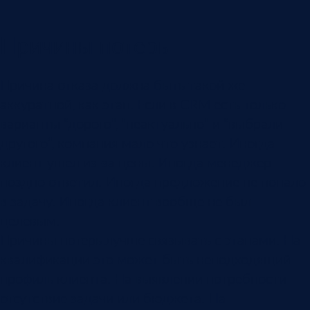
Причины потерь
Причина отказа должна быть такой же
аккуратной, как этап. Если в CRM есть только
варианты “дорого”, “неактуально” и “выбрали
другого”, компания мало что узнает. Иногда
клиент ушел из-за цены. Иногда менеджер
поздно ответил. Иногда предложение не попало
в задачу. Иногда клиент вообще не был
целевым.
Причины потерь лучше связывать с этапами. На
квалификации это может быть неподходящий
профиль клиента. На выявлении потребности —
отсутствие задачи или бюджета. На