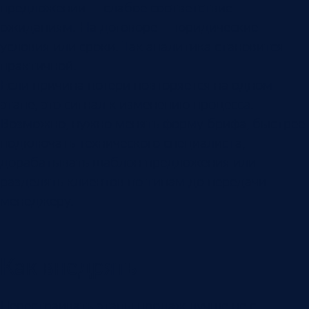
предложении — слабое соответствие
ожиданиям. На договоре — юридические
условия или сроки. Так аналитика становится
практичной.
Если причина потери повторяется на одном
этапе, это сигнал к изменению процесса.
Возможно, нужно менять форму брифа, быстрее
подключать технического специалиста,
дорабатывать шаблон предложения или
разделять клиентов по типам до передачи
менеджеру.
Как внедрять
Перестраивать этапы продаж лучше не с