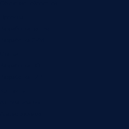
Обучение нейросетей
Проекты
Разработка систем
Разработка CRM
Статьи
Разработка ПО
Разработка ERP
Контакты
Автоматизация
Анализ звонков