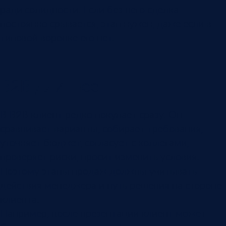
ради солидности. Если без него сделка
постоянно срывается, этап нужен, даже если в
типовой воронке его нет.
B2B длиннее
В B2B клиент редко покупает сразу. Он
сравнивает варианты, собирает требования,
уточняет бюджет, согласует с коллегами,
проверяет риски, просит изменить условия.
Поэтому этапы продаж должны учитывать
действия менеджера и путь решения на стороне
клиента.
Например, после презентации клиент может