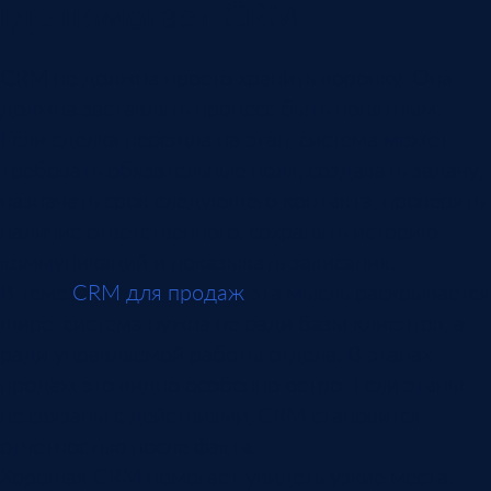
Где помогает CRM
CRM не должна просто хранить воронку. Она
должна заставлять процесс быть понятным.
Если сделка перешла на этап, система может
требовать обязательные поля, создавать задачу,
назначать срок следующего контакта, проверять
наличие ответственного, сохранять историю
коммуникаций и показывать зависания.
В теме
CRM для продаж
эта мысль раскрывается
шире: система нужна не ради базы клиентов, а
ради управляемой работы отдела. В этапах
продаж это видно особенно остро. Если этапы
не связаны с действиями, CRM становится
отчетностью после факта.
Хорошая CRM помогает увидеть узкие места.