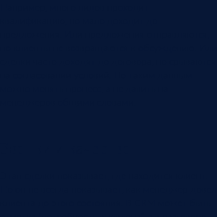
Например, много лидов проходит
квалификацию, но мало доходит до
предложения. Или предложения отправляются,
но клиенты не возвращаются к обсуждению. Или
сделки часто доходят до договора, но срываются
на согласовании условий. По таким данным
можно менять процесс, а не давить на
менеджеров общими словами.
Звонки и качество
Этап сделки показывает, где находится клиент.
Но он не всегда показывает, как менеджер довел
клиента до этого состояния. В CRM может быть
отметка “потребность выявлена”, а в разговоре