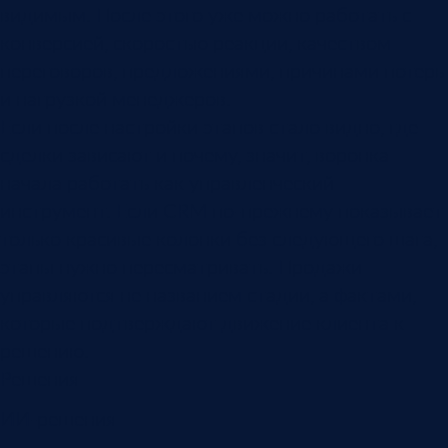
видимым. После этого уже можно работать с
конверсией, скоростью реакции, качеством
переговоров, предложениями, причинами потерь
и нагрузкой менеджеров.
Если после настройки этапов стало видно, где
сделки зависают и почему, значит, воронка
начала работать как управленческий
инструмент. Если CRM по-прежнему показывает
только красивые колонки без следующего шага,
этапы нужно пересматривать. Продажи
управляются не названием стадии, а фактами,
которые подтверждают движение клиента к
решению.
Решения
ИИ-решения