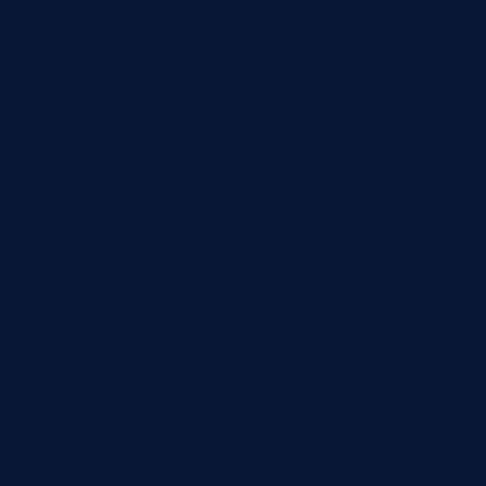
Какие причины потерь доступны на этом
этапе.
Такой документ может быть коротким, но он
меняет дисциплину отдела. Менеджеры
начинают одинаково понимать статусы,
руководитель получает честную аналитику, а
CRM перестает быть местом, куда данные
вносят перед совещанием.
Что считать результатом
Хорошие этапы продаж не гарантируют рост
выручки сами по себе. Они делают процесс