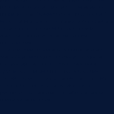
решения и подходит ли клиент компании по
профилю. Этап “Коммерческое предложение”
может начинаться не с отправки любого файла, а
только после того, как менеджер получил
исходные данные и согласовал формат
предложения.
Если критерии не описаны, воронка начинает
врать. Один менеджер переводит сделку на
следующий этап после первого разговора.
Другой ждет письменного подтверждения.
Третий держит сделку в старом этапе, потому
что не хочет портить статистику. В итоге
руководитель сравнивает не работу, а разные
привычки заполнения.