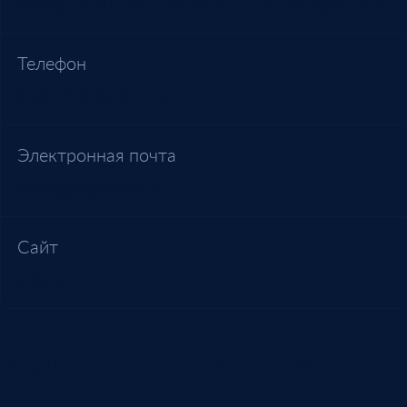
Фаберже 8Б, БЦ «Золотая долина», офис 406
Телефон
8 (812) 500-51-16
Электронная почта
manager@indins.ru
Сайт
indins.ru
Коды ИТ-деятельности