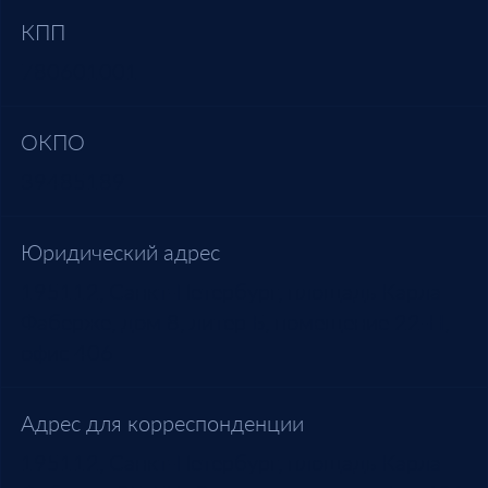
КПП
780601001
ОКПО
39485189
Юридический адрес
195112, Санкт-Петербург, площадь Карла
Фаберже, дом 8, литер Б, помещение 22-Н,
офис 406
Адрес для корреспонденции
195112, Санкт-Петербург, площадь Карла