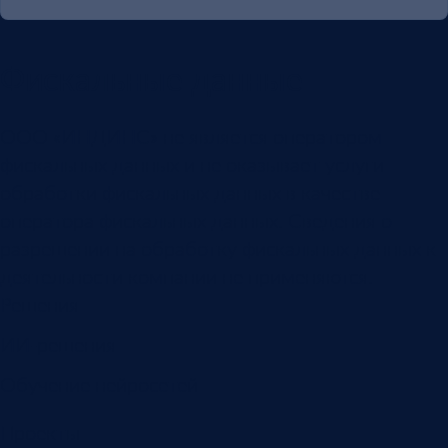
Фискальные данные
ООО «ИНДИНС» не является оператором
фискальных данных и не оказывает услуги
обработки фискальных данных в качестве
оператора фискальных данных. Сведения о
разрешении на обработку фискальных данных к
деятельности компании не применяются.
Решения
ИИ-решения
Обучение нейросетей
Проекты