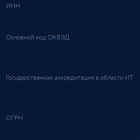
ИНН
7811586491
Основной код ОКВЭД
62.01 — разработка компьютерного
программного обеспечения
Государственная аккредитация в области ИТ
Реестровая запись №9922, дата внесения в
реестр — 15.03.2019
ОГРН
1147847271494