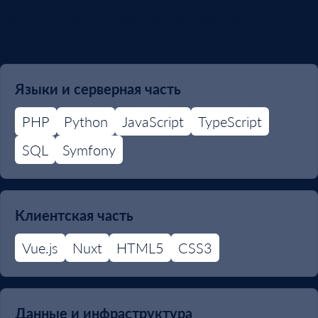
Используемые языки программирования,
фреймворки и программные средства:
Языки и серверная часть
PHP
Python
JavaScript
TypeScript
SQL
Symfony
Клиентская часть
Vue.js
Nuxt
HTML5
CSS3
Данные и инфраструктура