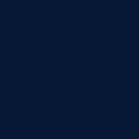
Разработка систем
Разработка CRM
Статьи
Разработка ПО
Разработка ERP
Контакты
Автоматизация
Анализ звонков
manager@indins.ru
8 (812) 500-51-16