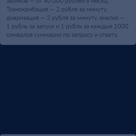
звонков — от 40 000 рублей в месяц.
Транскрибация — 2 рубля за минуту,
диаризация — 2 рубля за минуту, анализ —
1 рубль за запуск и 1 рубль за каждые 1000
символов суммарно по запросу и ответу.
Исключительные права
ООО «ИНДИНС» является правообладателем
зарегистрированных программ для ЭВМ. Права
использования предоставляются по договору,
лицензионному соглашению или иному
согласованному с заказчиком документу в
зависимости от состава решения.