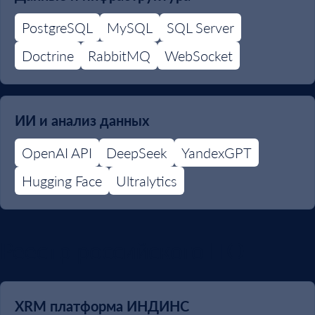
PostgreSQL
MySQL
SQL Server
Doctrine
RabbitMQ
WebSocket
ИИ и анализ данных
OpenAI API
DeepSeek
YandexGPT
Hugging Face
Ultralytics
Реестр российского ПО
XRM платформа ИНДИНС