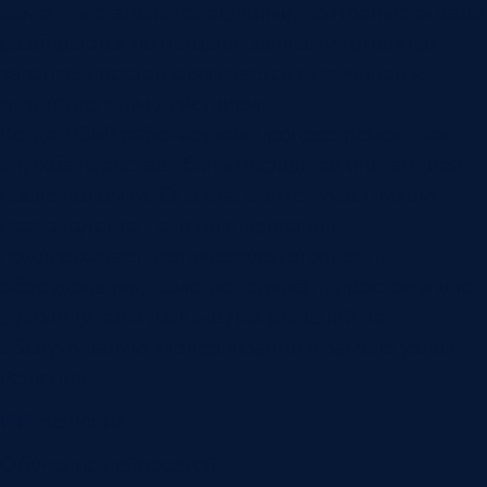
ремонты становятся редкими, повторные отказы
разбираются по истории, запчасти готовятся
заранее, простой связывается с причиной и
ответственным действием.
Когда ТОиР работает как процесс, ремонтная
служба перестает быть последней инстанцией
после поломки. Она становится участником
производственного планирования:
поддерживает техническую готовность
оборудования, помогает снижать простои и дает
руководителю данные для решений по
обслуживанию, модернизации и замене узлов.
Решения
ИИ-решения
Обучение нейросетей