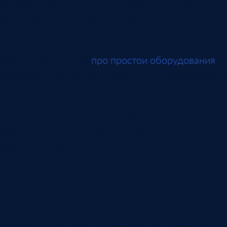
останавливает линию, где ремонт повторяется,
какие причины возвращаются после
обслуживания.
Историю стоит связывать с производственными
событиями. Статья
про простои оборудования
разбирает, почему остановку нужно фиксировать
как событие с причиной, длительностью и
влиянием на план. Для ТОиР это важно:
ремонтная заявка должна объяснять факт
работы и связь с потерянным временем
производства.
Состояние оборудования
Современный ТОиР может получать события от