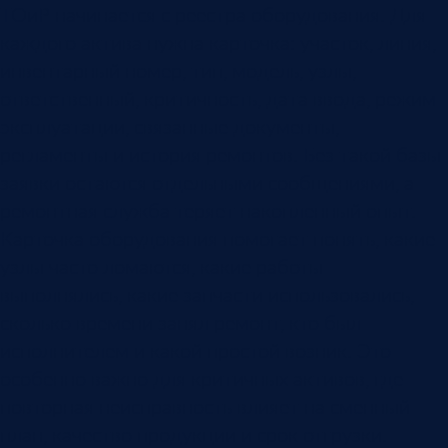
ТОиР начинается с реестра оборудования. Для
каждого актива нужна карточка: участок, линия,
инвентарный номер, тип, модель, узлы,
ответственный, критичность, дата ввода, режим
эксплуатации, связанные документы,
регламенты и история ремонтов. Без такой базы
заявки остаются отдельными сообщениями, а
ремонтная служба теряет накопленный опыт.
Карточка оборудования помогает понять, какие
узлы часто ломаются, какие работы
выполнялись, какие запчасти использовались,
сколько времени занял ремонт, кто был
исполнителем и какой простой возник. Это
особенно важно для критичных активов, где
повторная неисправность влияет на сменный
план, качество продукции и срок отгрузки.