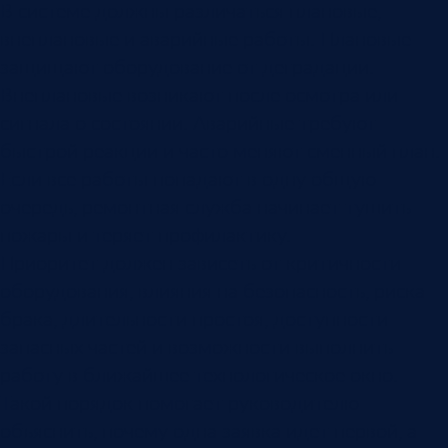
В системе должны различаться плановые,
внеплановые и аварийные работы. Плановые
защищают оборудование от деградации.
Внеплановые возникают после осмотра или
сигнала о состоянии. Аварийные требуют
быстрой реакции и часто меняют сменный план.
Если все работы попадают в одну общую
очередь, ремонтная служба начинает тушить
пожары и теряет профилактику.
Приоритет должен зависеть от критичности
оборудования, влияния на безопасность, риска
брака, длительности простоя, доступности
запасных частей и возможности выполнить
работу в ближайшее технологическое окно.
Такой порядок помогает руководителю
объяснить, почему одна заявка идет первой, а