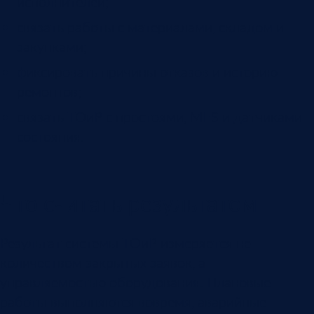
исполнителей;
связать работы с материалами, складом и
закупками;
фиксировать причины отказов и историю
ремонтов;
связать ТОиР с простоями, MES и датчиками
состояния.
Что считать результатом
Результат системы ТОиР измеряется не
количеством закрытых заявок, а
управляемостью оборудования. Плановые
работы выполняются вовремя, аварийные