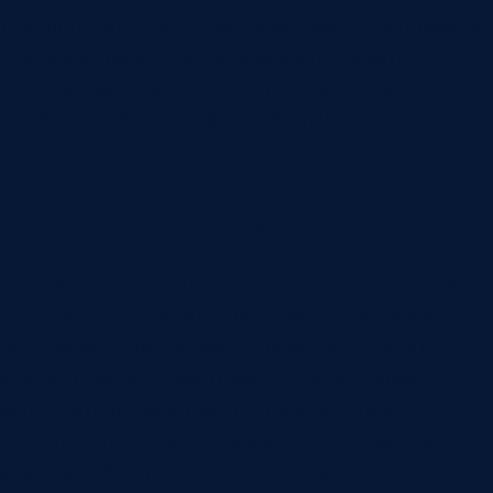
Для дорогих узлов — история замены и причина
списания. Такая связка помогает снизить
срочные закупки и лучше понимать реальную
стоимость обслуживания оборудования.
История и причины отказов
Главная ценность ТОиР проявляется в истории.
Если система хранит только закрытую заявку,
предприятие видит факт ремонта. Если она
хранит причину, симптомы, узел, материалы,
исполнителя, простой, повторяемость и
результат проверки, появляется основа для
анализа. Можно увидеть, какой актив чаще всего