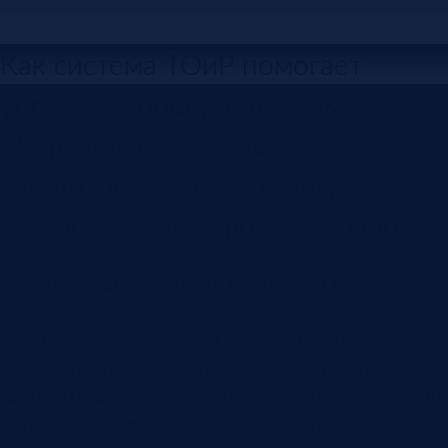
Как система ТОиР помогает
управлять обслуживанием
оборудования: регламенты,
заявки, ремонты, история,
запчасти и планирование работ.
Ремонтная служба часто работает в режиме
срочных просьб: оператор сообщил мастеру,
мастер позвал механика, запчасть ищут по
складу, плановое обслуживание сдвинули из-за
срочного заказа, а причина повторной остановки
остается в памяти нескольких сотрудников. Пока