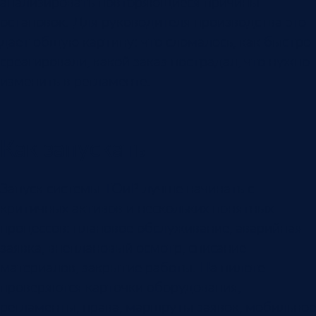
анализировать повторяющиеся причины
остановок. Для руководителя производства это
дает общую картину: что сломалось, как быстро
среагировали, какой заказ пострадал, что нужно
изменить в регламенте.
Как запускать
Запуск системы ТОиР лучше начинать с
критичных активов и нескольких понятных
процессов: плановое обслуживание, аварийная
заявка, внеплановый осмотр, списание
материалов, закрытие работы. На пилоте
проверяются карточки оборудования,
регламенты, права, маршруты заявок, мобильное