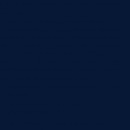
рабочее место исполнителя, связь со складом и
отчетность.
После пилота можно расширять систему:
добавлять классы оборудования, регламенты по
наработке, интеграцию с датчиками, аналитику
причин отказов, планирование запасных частей и
отчеты по затратам. Если нужно обсудить ТОиР
под конкретное производство, полезно начать с
перечня критичных активов, типовых отказов и
текущего пути ремонтной заявки.
создать реестр оборудования и критичность
активов;
описать регламенты, графики и
технологические окна;
настроить заявки, заказ-наряды и роли