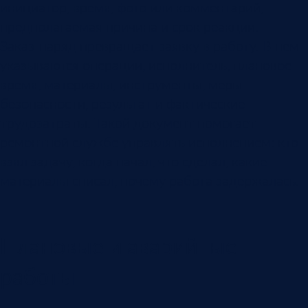
инициатор, время, фото или комментарий,
предполагаемая причина и срок реакции.
Заказ-наряд превращает заявку в работу. В нем
указываются операции, исполнитель, плановое
время, материалы, инструменты, меры
безопасности, результат и фактические
трудозатраты. Такой документ помогает
ремонтной службе управлять исполнением: кто
взял задачу, когда начал, что сделал, какие
материалы списал, почему работа задержалась.
Плановые и аварийные
работы