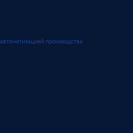
без правил, растет риск внепланового ремонта.
Поэтому система должна показывать окно для
работ, приоритет актива и последствия
переноса. Это связывает ремонт с
автоматизацией производства
и включает его в
общий календарь смены.
Заявки и заказ-наряды
Заявка фиксирует событие: оборудование
шумит, растет температура, линия остановилась,
оператор заметил дефект, датчик передал
тревогу, мастер назначил осмотр. В заявке
нужны актив, место, описание, приоритет,