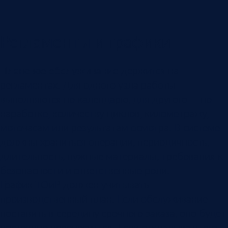
Регламенты и графики
Плановое обслуживание
держится на
регламентах. Для одного узла работы
выполняются по календарю, для другого — по
наработке, количеству циклов, километражу,
моточасам или результатам осмотра. В системе
должны храниться операции, периодичность,
длительность, нужные материалы, требования к
безопасности и ответственные роли.
График ТОиР должен учитывать
производственный план. Если обслуживание
поставить в середину срочного заказа, оно будет
постоянно переноситься. Если откладывать его