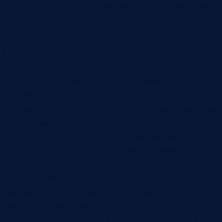
другая может ждать планового обслуживания.
Материалы и запчасти
ТОиР быстро упирается в материалы. Можно
вовремя создать заявку, назначить механика и
остановить участок, но ремонт не начнется, если
подшипник, ремень, прокладка или датчик
отсутствуют на складе. Поэтому система должна
связывать работы с запасными частями,
нормами расхода, остатками, резервами и
закупочными потребностями.
Для частых операций полезны типовые
комплекты материалов. Для критичных активов
— минимальные остатки и резерв под ремонт.