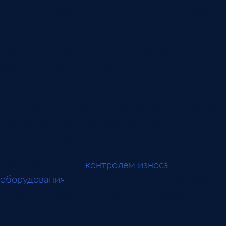
датчиков и производственных систем. Вибрация,
звук, температура, ток двигателя, микропростои
и сообщения оператора помогают раньше
заметить деградацию узла. Такие данные не
заменяют ремонтный процесс, а создают более
точный вход для заявки и планирования.
Например, система фиксирует рост вибрации на
редукторе. Это событие создает задачу мастеру,
мастер подтверждает осмотр, ремонтная
служба планирует работу, склад резервирует
запчасть, а производство выбирает окно между
партиями. Связь с
контролем износа
оборудования
делает ТОиР более управляемым,
потому что заявка появляется до аварийной
остановки.