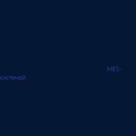
Интеграция с MES
ТОиР и MES должны обмениваться событиями.
MES видит сменные задания, рабочие центры,
простои и факт выполнения операций. ТОиР
видит активы, заявки, ремонтные работы и
доступность оборудования. В связке с
MES-
системой
ремонт перестает быть внешним
процессом: производственный план учитывает
обслуживание, а ремонтная служба видит, какой
простой влияет на заказ.
Такая интеграция помогает согласовывать окна
ремонта, фиксировать влияние отказов на
выпуск, обновлять статус оборудования и