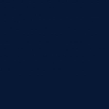
оборудование работает, такой порядок кажется
терпимым. В день аварии становится видно, что
компании не хватает управляемого процесса.
Система ТОиР для оборудования нужна, чтобы
техническое обслуживание и ремонт стали
частью планирования производства. В ней есть
реестр активов, регламенты, графики, заявки,
заказ-наряды, исполнители, материалы, история
работ, причины отказов и связь с простоями.
Тогда ремонтная служба управляет очередью
задач, а руководитель видит, какие работы
защищают производство от остановок.
Реестр оборудования