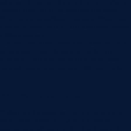
решение по участку. Диспетчер меняет очередь.
Руководитель видит последствия для срока.
Отдел качества разбирает причины. Ремонтная
служба получает задачу, если проблема связана
с оборудованием.
Если система только показывает красный статус,
сотрудники снова переходят в телефонные
уточнения. Полезнее, когда отклонение сразу
получает владельца, причину, действие и срок.
Контроль выпуска
Оперативное управление должно показывать
выполнение операций и результат смены:
сколько изделий выпущено, сколько принято,