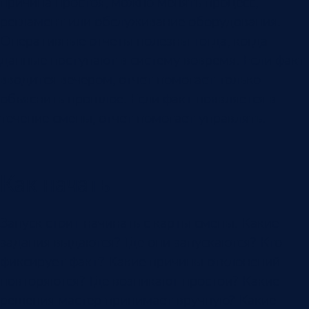
причина простоя, можно менять процесс,
регламент или обслуживание оборудования.
Оперативные отчеты полезны тогда, когда
данные поступают в систему вовремя. Если факт
вводится вечером, отчет помогает только
объяснить прошлое. Если факт появляется в
течение смены, отчет помогает управлять.
Как начать
Запуск стоит начинать с карты смены. Какие
задания выдаются? Где они запускаются? Кто
фиксирует факт? Какие причины отклонений
повторяются? Где возникают простои? Какие
решения мастер принимает вручную? Какие