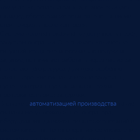
том участке, оснастка занята, станок ожидает
наладку, оборудование остановлено, на линии
стоит очередь после контроля.
Система должна показывать доступность перед
запуском операции. Это снижает количество
ситуаций, когда смена формально получила
задание, но начинает работать через час из-за
недостающего ресурса. Для цеха особенно
важны короткие сигналы: можно запускать,
нужен материал, нужна наладка, нужна
проверка, есть риск задержки.
В связке с
автоматизацией производства
такие
сигналы могут приходить от оператора,
оборудования, датчиков, складских операций и
систем качества. Тогда оперативное управление
опирается на фактические события, а не на