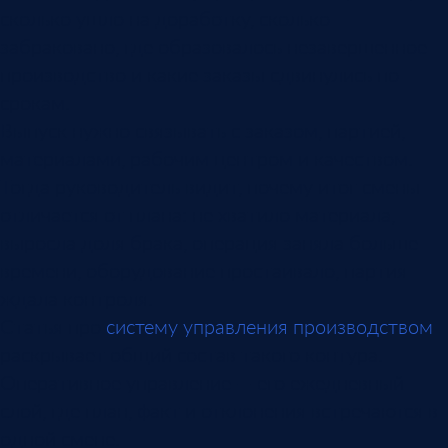
сколько ушло на доработку, сколько
забраковано, где образовалось незавершенное
производство и какие заказы сдвинулись по
срокам.
Выпуск нужно связывать с заказом, партией,
материалами, рабочим центром и качеством.
Тогда руководитель видит, почему итог смены
отличается от плана: не хватило материала,
выросла доля брака, операция заняла больше
времени, оборудование простаивало, партия
ждала контроля.
Статья про
систему управления производством
раскрывает общий состав такого контура.
Оперативное управление — его ежедневный
слой, где план, факт и отклонения встречаются в
одной смене.