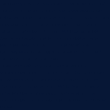
данные руководитель узнает слишком поздно?
После этого можно определить минимальные
события, роли, статусы и отчеты. Не нужно сразу
описывать все детали производства. Лучше
начать с рабочих центров, сменных заданий,
факта операций, причин отклонений и связи с
материалами. Когда этот слой заработает,
систему можно расширять на качество, ТОиР,
датчики, склад и план-факт.
Практический результат оперативного
управления прост: цех перестает быть черным
ящиком между планом и итоговым отчетом.
Руководитель видит ход смены, мастер видит
ограничения, а производство реагирует на
отклонения до того, как они становятся срывом
срока.