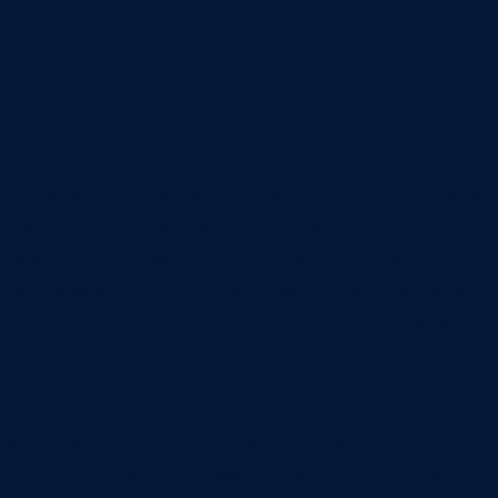
ручные отчеты.
Отклонения и реакция
Отклонение само по себе не является решением.
Система должна помогать понять, что делать
дальше. Если партия задержалась из-за
материала, нужен сигнал снабжению или складу.
Если оборудование простаивает, нужна задача
ремонтной службе. Если ОТК вернул изделие,
нужно решение по доработке, браку или
изменению маршрута.
Реакция должна быть привязана к роли.
Оператор фиксирует факт. Мастер принимает