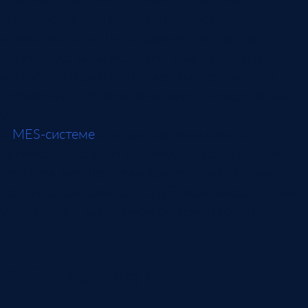
ограничения. Где работа стоит без
ответственного? Где операция длится дольше
нормы? Где задание готово к запуску, но не
хватает материала? Где партия вернулась на
доработку? Где простой влияет на следующий
участок?
В
MES-системе
эти данные связываются с
производственным заказом, сменой, рабочим
центром, маршрутом и фактом выполнения.
Тогда цех становится не набором разрозненных
участков, а управляемой системой событий.
События и факты