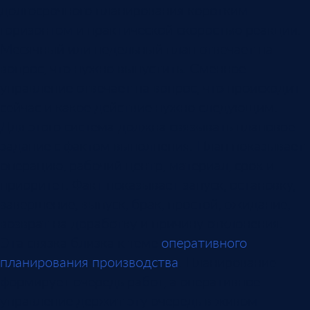
долгосрочного планирования коротким
горизонтом и практической скоростью реакции.
Месячный или недельный план отвечает на
вопрос, что нужно выпустить. Сменное
управление отвечает на вопрос, что происходит
сейчас и какое действие нужно следующим.
Для этого система должна связывать плановое
задание с фактом выполнения. План показывает
операцию, рабочий центр, материал, срок и
приоритет. Факт показывает запуск, остановку,
завершение, выпуск, брак, простой, ожидание,
возврат на доработку и причину отклонения.
Эта связка близка к теме
оперативного
планирования производства
. Планирование
формирует очередь работ, а оперативное
управление держит эту очередь в живом