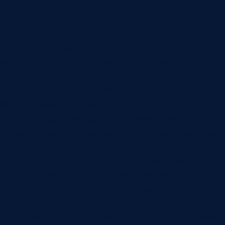
Ручной пересказ состояния смены быстро
устаревает. Мастер рассказал, что операция идет
нормально, но через десять минут материал
закончился. Диспетчер уточнил очередь, но
оборудование уже ушло на переналадку.
Поэтому оперативное управление должно
опираться на события, которые фиксируются
ближе к моменту факта.
Типовые события просты: задание начато,
операция завершена, партия передана, материал
получен, возник простой, обнаружен брак,
требуется переналадка, нужна проверка ОТК,
партия возвращена на доработку. Важно, чтобы
событие было связано с причиной и
ответственным.
Если причина отклонения записывается общими