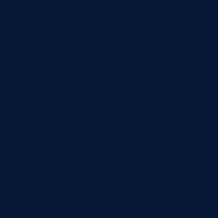
Отчеты руководителя
Руководителю нужны не длинные журналы, а
сжатые рабочие срезы: состояние смены,
очередь заданий, простои, причины отклонений,
выпуск по рабочим центрам, НЗП, брак, загрузка
оборудования, задания без движения, операции
с риском срыва срока.
Хороший отчет должен вести к действию. Если
видна задержка, можно открыть причину и
ответственного. Если растет НЗП, можно понять
участок. Если падает выпуск, можно увидеть
ограничение. Если часто повторяется одна