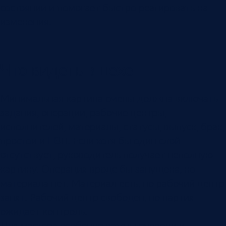
состоянии и помогает быстро реагировать на
изменения.
Что видеть в цехе
Минимальная картина смены должна включать
задания, операции, рабочие центры,
исполнителей, материалы, статусы, выпуск, брак,
простои и НЗП. Если хотя бы один слой
отсутствует, руководитель получает неполную
картину. Операция вроде бы запущена, но
материала нет. Материал есть, но рабочий центр
занят. Рабочий центр свободен, но партия
ожидает контроль.
Для мастера особенно важны очереди и