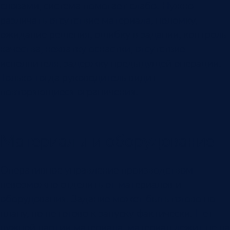
словами, система помогает слабо. Нужно
различать отсутствие материала, поломку,
ожидание решения, ошибку в задании, контроль
качества, нехватку оснастки, отсутствие
исполнителя, задержку предыдущей операции.
Только тогда руководитель видит
повторяющиеся ограничения.
Материалы и оборудование
Оперативное управление производством
невозможно отделить от материалов и
оборудования. Задание может быть готово по
плану, но не готово к запуску фактически. Нет
нужной партии материала, материал лежит не на