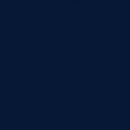
быстрее: станок встал на переналадку, партия
ждет контроль, материал задержался, оператор
ушел на другую операцию, заказ получил новый
приоритет.
Руководителю и мастеру нужно видеть это
состояние в моменте. Какие задания запущены,
что ожидает, где очередь, какой рабочий центр
простаивает, где нужен материал, где растет
риск срыва срока. Без такой картины управление
превращается в звонки, устные уточнения и
разбор причин уже после смены.
План и факт смены
Оперативное управление отличается от