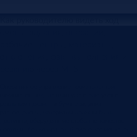
Как руководителю видеть ход
смены: задания, операции,
рабочие центры, материалы,
отклонения, факт выполнения и
реакцию через MES.
Оперативное управление производством
начинается там, где план уже столкнулся с
реальным цехом. На бумаге задания
распределены, материалы должны быть
доступны, оборудование свободно, качество
проходит без возвратов. В смене все меняется