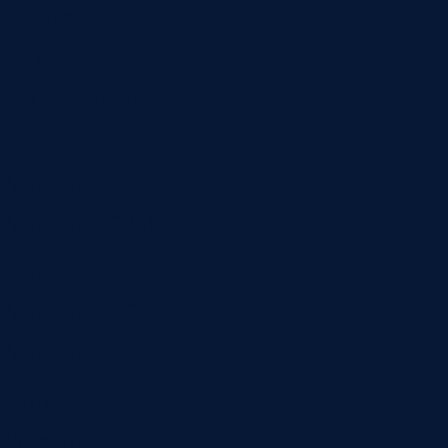
Решения
ИИ-решения
Обучение нейросетей
Проекты
Разработка систем
Разработка CRM
Статьи
Разработка ПО
Разработка ERP
Контакты
Автоматизация