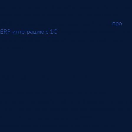
отгрузки, дополнительные реквизиты. Затем для
каждого объекта определяется направление
обмена и правило сопоставления. Статья
про
ERP-интеграцию с 1С
подробнее раскрывает эту
логику на уровне справочников, документов и
статусов.
Как запускать проект
Практичный запуск начинается с одного
сценария. Например: менеджер создает сделку в
CRM, после согласования состав заказа уходит в
1С, в 1С выставляется счет, в CRM
возвращаются номер счета, оплата и статус