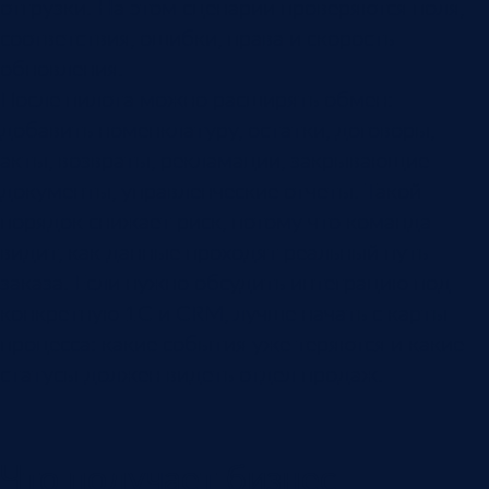
отгрузки. На этом сценарии проверяются поля,
соответствия, ошибки, права и скорость
обновления.
После пилота можно расширять обмен:
добавить номенклатуру, остатки, договоры,
акты, возвраты, рекламации, закрывающие
документы, управленческие отчеты. Такой
порядок снижает риск, потому что команда
видит, как данные проходят реальный путь
заказа. Если нужно обсудить интеграцию под
конкретную 1С и CRM, лучше начать с карты
процесса: какие события уже теряются и какие
статусы должен видеть отдел продаж.
Что получает бизнес