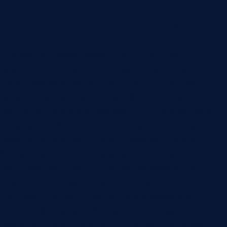
Где появляются ошибки
Технически обмен может быть настроен
правильно, но бизнес все равно будет видеть
сбои. Причина часто в данных. В CRM клиент
записан как группа компаний, в 1С — как
несколько юридических лиц. В сделке указана
позиция свободным текстом, а в 1С нужна
номенклатура. Менеджер изменил скидку,
бухгалтерия уже выставила счет, склад отгрузил
часть заказа. Если эти ситуации заранее не
описать, интеграция начнет копить исключения.
Поэтому в проекте нужен канал обмена и
понятный журнал событий: что отправлено, что
принято, что отклонено, кто должен исправить