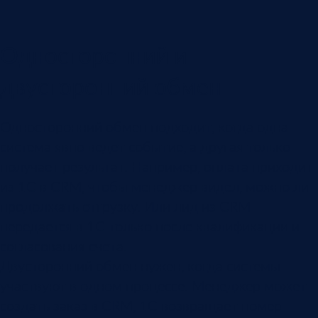
Односторонний и
двусторонний обмен
Односторонний обмен подходит, когда одна
система явно ведет событие, а другая только
получает результат. Например, оплата приходит
из 1С в CRM, чтобы менеджер видел, можно ли
продолжать отгрузку. Или лид из CRM
передается в 1С только после квалификации и
согласования счета.
Двусторонний обмен нужен, когда системы
участвуют в одном процессе. Менеджер может
создать заказ в CRM, 1С возвращает номер