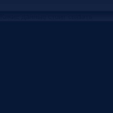
Какие данные стоит связать
между CRM и 1С: клиенты,
сделки, счета, оплаты, отгрузки,
статусы и ответственность за
источник данных.
Продажи и учет часто живут в разных темпах.
Менеджер ведет клиента в CRM, бухгалтерия
выставляет счет в 1С, склад видит отгрузку в
своем процессе, руководитель спрашивает,
почему сделка оплачена, но в CRM все еще
висит как ожидающая. Проблема обычно не в