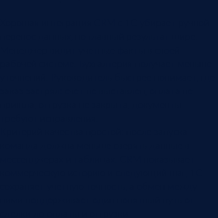
Хорошая интеграция CRM с 1С убирает ручной
перенос данных, но главный результат шире.
Менеджер видит учетные факты в своей
рабочей системе. Бухгалтерия получает меньше
уточнений. Руководитель быстрее понимает, где
заказ застрял: счет не выставлен, оплата не
пришла, отгрузка не закрыта, документы
требуют исправления.
Критерий качества простой: после запуска
команда должна меньше сверять данные в
мессенджерах и таблицах. CRM показывает
коммерческую историю и следующий шаг, 1С
сохраняет учетную точность, а обмен между
ними поддерживает один понятный путь от
сделки до оплаты и отгрузки.