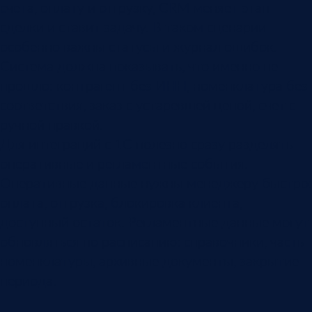
счета, оплату и отгрузку, CRM меняет этап
сделки и ставит задачу. В таком сценарии
особенно важны статусы и журнал ошибок.
Система должна показывать, что именно не
прошло: контрагент без ИНН, номенклатура без
соответствия, заказ с устаревшей ценой, счет с
ручной правкой.
Для интеграций с 1С полезно сразу разделять
оперативные и регламентные события.
Оперативные данные нужны менеджеру быстро:
оплата, отгрузка, блокировка клиента,
доступный остаток. Регламентные данные могут
обновляться по расписанию: справочники, часть
номенклатуры, архивные документы, закрытие
периода.