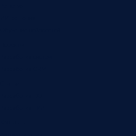
Решения
ИИ-решения
Обучение нейросетей
Проекты
Разработка систем
Разработка CRM
Статьи
Разработка ПО
Разработка ERP
Контакты
Автоматизация