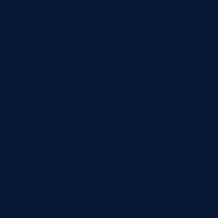
отсутствии обмена как такового, а в том, что
системы по-разному понимают один и тот же
заказ.
Интеграция CRM с 1С должна связать путь
клиента с учетными событиями: клиент
появился, сделка создана, счет выставлен,
оплата пришла, товар отгружен, документы
закрыты. Для бизнеса важен не технический
факт синхронизации, а управляемая картина: кто
отвечает за данные, какие статусы видит
менеджер и где система фиксирует ошибку.
Начать с пути заказа
Первый вопрос — как заказ проходит компанию.