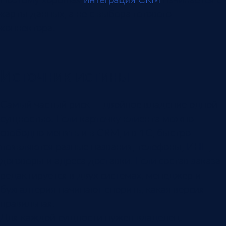
карты данных, а не с выбора готового
коннектора.
Источник истины
Самый частый риск — двойное владение одной
сущностью. Если карточку клиента можно
свободно менять и в CRM, и в 1С, быстро
появляются разные названия, телефоны, ИНН,
договоры и адреса доставки. Если состав заказа
редактируется в двух системах, менеджер и
бухгалтерия начинают спорить, какая версия
правильная.
Для каждой сущности нужен владелец.