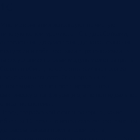
1С
Многие компании используют не чистую
типовую конфигурацию, а 1С с доработками,
отраслевыми документами, дополнительными
статусами и собственными справочниками. В
таких условиях готовый модуль может закрыть
базовый обмен, но оставить важные поля за
пределами процесса. Это нормально:
интеграцию нужно проектировать под
фактическую конфигурацию, а не под идеальное
описание системы.
Перед разработкой стоит проверить, какие
объекты 1С реально используются: контрагенты,
договоры, заказы покупателей, счета,
реализации, платежи, резервы, склады, статусы