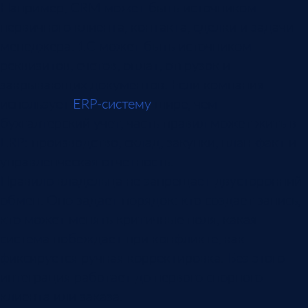
Например, CRM может быть источником
первичного клиента, контакта, сделки и задачи
менеджера. 1С может быть источником
реквизитов, счетов, оплат, отгрузок и
закрывающих документов. Если компания
использует
ERP-систему
шире, чем
бухгалтерский учет, часть правил может жить в
ERP: производство, склад, закупки, план-факт и
управленческая отчетность.
Правило владельца не запрещает двусторонний
обмен. Оно задает порядок: кто создает запись,
кто может менять критичные поля, какая
система побеждает при конфликте, как
фиксируется ручная корректировка. Без этого
интеграция работает до первого спорного
клиента или заказа.