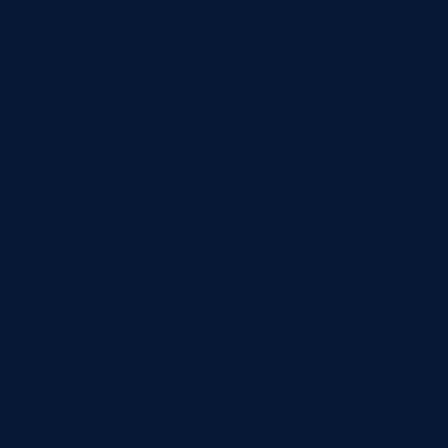
Какие данные связывать
Базовый обмен CRM и 1С
обычно строится
вокруг нескольких групп данных. Клиенты и
контакты дают менеджеру актуальные
реквизиты и историю отношений. Сделки и
заказы связывают коммерческую работу с
учетными документами. Счета, оплаты и
отгрузки возвращают в CRM финансовый и
логистический факт. Номенклатура, цены и
остатки помогают менеджеру не обещать то, что
компания не готова поставить.
контрагенты, контакты, реквизиты и
договоры;