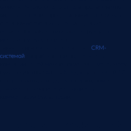
ошибку. Руководителю отдела продаж важно
видеть состояние процесса: какие сделки ждут
счета, какие счета ждут оплаты, какие
оплаченные заказы ожидают отгрузку, где
менеджеру нужна задача.
Такая логика хорошо сочетается с
CRM-
системой
, разработанной под процессы
компании. В ней можно показывать менеджеру
нужные учетные факты без доступа ко всей 1С:
статус оплаты, долг, дату отгрузки, номер
документа, ограничение по клиенту,
комментарий бухгалтерии.
Интеграция с доработанной