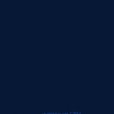
сделки, заказы покупателей, счета и
коммерческие условия;
номенклатура, цены, скидки, партии и
доступные остатки;
оплаты, задолженность, отгрузки и
закрывающие документы;
статусы согласования, отмены, возвраты и
ошибки обмена.
Список зависит от процесса. Для B2B-продаж
часто важны договоры, счета, задолженность и
этапы отгрузки. Для сервисной компании —
акты, выполненные работы и статусы оплаты.
Для производства — заказ, спецификация,
готовность партии, отгрузка и документы.
Поэтому хорошая
интеграция CRM
начинается с