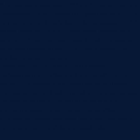
В одних организациях CRM ведет только лиды и
переговоры, а все документы рождаются в 1С. В
других менеджер собирает состав заказа в CRM,
затем передает его в 1С как заказ покупателя
или счет. В третьих часть ассортимента, скидок и
остатков приходит из 1С, а CRM отвечает за
коммуникации и задачи.
Пока этот путь не описан, интеграция
превращается в набор спорных полей. Нужно
решить, на каком этапе появляется контрагент,
где создается договор, кто меняет состав заказа,
где хранится цена, кто видит оплату и что
считается закрытием сделки. Тогда обмен
становится продолжением процесса продаж, а
не отдельным техническим проектом.